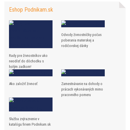
Eshop Podnikam.sk
Odvody živnostníčky počas
poberania materskej a
rodičovskej dávky
Rady pre živnostníkov ako
neodísť do dôchodku s
holým zadkom!
Ako založiť živnosť
Zamestnávanie na dohody o
prácach vykonávaných mimo
pracovného pomeru
Služba zvýraznenie v
katalógu firiem Podnikam.sk