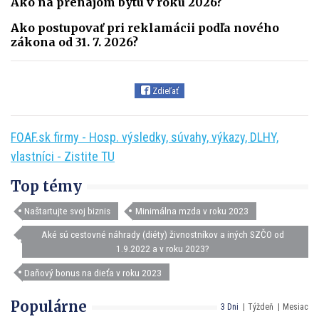
Ako na prenájom bytu v roku 2026?
Ako postupovať pri reklamácii podľa nového
zákona od 31. 7. 2026?
Zdieľať
FOAF.sk firmy - Hosp. výsledky, súvahy, výkazy, DLHY,
vlastníci - Zistite TU
Top témy
Naštartujte svoj biznis
Minimálna mzda v roku 2023
Aké sú cestovné náhrady (diéty) živnostníkov a iných SZČO od
1.9.2022 a v roku 2023?
Daňový bonus na dieťa v roku 2023
Populárne
3 Dni
Týždeň
Mesiac