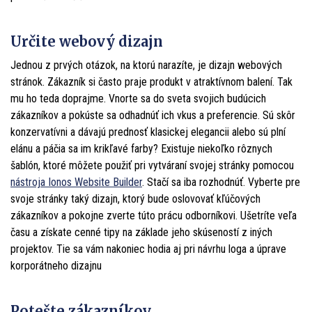
Určite webový dizajn
Jednou z prvých otázok, na ktorú narazíte, je dizajn webových
stránok. Zákazník si často praje produkt v atraktívnom balení. Tak
mu ho teda doprajme. Vnorte sa do sveta svojich budúcich
zákazníkov a pokúste sa odhadnúť ich vkus a preferencie. Sú skôr
konzervatívni a dávajú prednosť klasickej elegancii alebo sú plní
elánu a páčia sa im krikľavé farby? Existuje niekoľko rôznych
šablón, ktoré môžete použiť pri vytváraní svojej stránky pomocou
nástroja Ionos Website Builder
. Stačí sa iba rozhodnúť. Vyberte pre
svoje stránky taký dizajn, ktorý bude oslovovať kľúčových
zákazníkov a pokojne zverte túto prácu odborníkovi. Ušetríte veľa
času a získate cenné tipy na základe jeho skúseností z iných
projektov. Tie sa vám nakoniec hodia aj pri návrhu loga a úprave
korporátneho dizajnu
Potešte zákazníkov