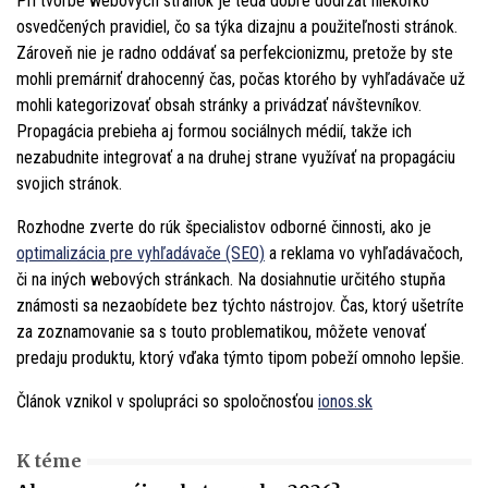
Pri tvorbe webových stránok je teda dobré dodržať niekoľko
osvedčených pravidiel, čo sa týka dizajnu a použiteľnosti stránok.
Zároveň nie je radno oddávať sa perfekcionizmu, pretože by ste
mohli premárniť drahocenný čas, počas ktorého by vyhľadávače už
mohli kategorizovať obsah stránky a privádzať návštevníkov.
Propagácia prebieha aj formou sociálnych médií, takže ich
nezabudnite integrovať a na druhej strane využívať na propagáciu
svojich stránok.
Rozhodne zverte do rúk špecialistov odborné činnosti, ako je
optimalizácia pre vyhľadávače (SEO)
a reklama vo vyhľadávačoch,
či na iných webových stránkach. Na dosiahnutie určitého stupňa
známosti sa nezaobídete bez týchto nástrojov. Čas, ktorý ušetríte
za zoznamovanie sa s touto problematikou, môžete venovať
predaju produktu, ktorý vďaka týmto tipom pobeží omnoho lepšie.
Článok vznikol v spolupráci so spoločnosťou
ionos.sk
K téme