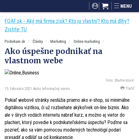
SITA.sk
Podnikam.sk
Mnamky-recepty.sk
MENU
Dobré rady a nápady
ByvanieHrou.sk
FOAF.sk - Aký má firma zisk? Kto ju vlastní? Kto má dlhy?
Zistite TU
Podnikam.sk
Články
Marketing
Online marketing
Ako úspešne podnikať na
vlastnom webe
Foto: Shutterstock
Tlačiť
15. februára 2021
Autor Informačný servis
Pokiaľ webové stránky neslúžia priamo ako e-shop, sú minimálne
digitálnou vizitkou, či už rozbiehate akýkoľvek on-line biznis. Ako
ale v šírych vodách internetu nabrať kurz, a možno aj vietor do
plachiet, ktorý povedie k podnikateľskému úspechu? Poďme sa
pozrieť, ako sa vám pomocou moderných technológií podarí
presadiť a odlíšiť sa od konkurencie.