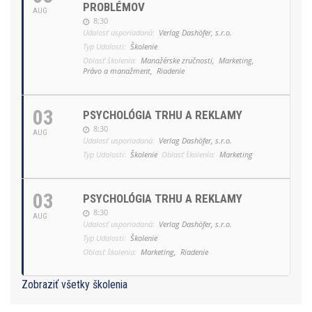
PROBLÉMOV
AUG
8:30
Udalosť usporiadaná:
Verlag Dashöfer, s.r.o.
Typ Udalosti:
Školenie
Oblasť školenia:
Manažérske zručnosti,
Marketing,
Právo a manažment,
Riadenie
03
PSYCHOLÓGIA TRHU A REKLAMY
8:30
AUG
Udalosť usporiadaná:
Verlag Dashöfer, s.r.o.
Typ Udalosti:
Školenie
Oblasť školenia:
Marketing
03
PSYCHOLÓGIA TRHU A REKLAMY
8:30
AUG
Udalosť usporiadaná:
Verlag Dashöfer, s.r.o.
Typ Udalosti:
Školenie
Oblasť školenia:
Marketing,
Riadenie
Zobraziť všetky školenia