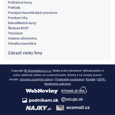
Počítačové kurzy
Preklady
Prenájom kancelárskych priestorov
Prieskum trhu
Rekvalifikačné kurzy
Školenia BOZP
Tlmočenie
Vedenie účtovníctva
Virtuálna kancelária
Zobraziť všetky firmy
Copyright
© iSicommerce s.r.o.
Všetky práva vyhradené. Vyhradzujeme si
právo udeľovať súhlas na rozmnožovanie, šírenie a na verejný prenos
obsahu.
Ochrana osobných údajov
|
Podmienky používania
|
Kontakt
|
GDPR -
Nastavenie sukromia