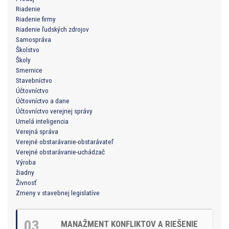
Riadenie
Riadenie firmy
Riadenie ľudských zdrojov
Samospráva
Školstvo
Školy
Smernice
Stavebníctvo
Účtovníctvo
Účtovníctvo a dane
Účtovníctvo verejnej správy
Umelá inteligencia
Verejná správa
Verejné obstarávanie-obstarávateľ
Verejné obstarávanie-uchádzač
Výroba
žiadny
Živnosť
Zmeny v stavebnej legislatíve
03
MANAŽMENT KONFLIKTOV A RIEŠENIE