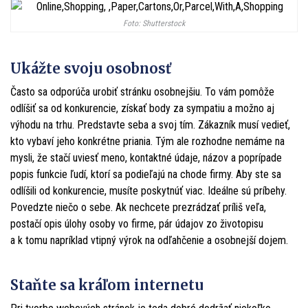
Foto: Shutterstock
Ukážte svoju osobnosť
Často sa odporúča urobiť stránku osobnejšiu. To vám pomôže
odlíšiť sa od konkurencie, získať body za sympatiu a možno aj
výhodu na trhu. Predstavte seba a svoj tím. Zákazník musí vedieť,
kto vybaví jeho konkrétne priania. Tým ale rozhodne nemáme na
mysli, že stačí uviesť meno, kontaktné údaje, názov a poprípade
popis funkcie ľudí, ktorí sa podieľajú na chode firmy. Aby ste sa
odlíšili od konkurencie, musíte poskytnúť viac. Ideálne sú príbehy.
Povedzte niečo o sebe. Ak nechcete prezrádzať príliš veľa,
postačí opis úlohy osoby vo firme, pár údajov zo životopisu
a k tomu napríklad vtipný výrok na odľahčenie a osobnejší dojem.
Staňte sa kráľom internetu