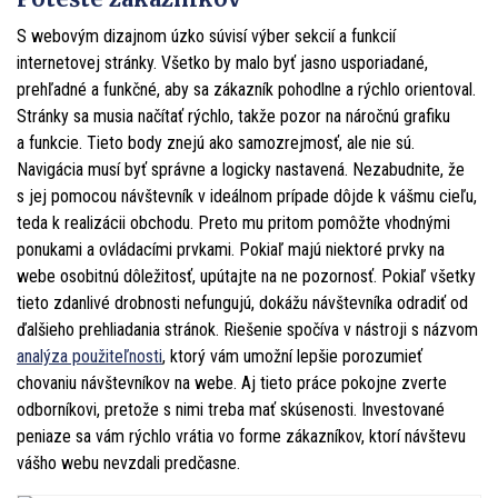
S webovým dizajnom úzko súvisí výber sekcií a funkcií
internetovej stránky. Všetko by malo byť jasno usporiadané,
prehľadné a funkčné, aby sa zákazník pohodlne a rýchlo orientoval.
Stránky sa musia načítať rýchlo, takže pozor na náročnú grafiku
a funkcie. Tieto body znejú ako samozrejmosť, ale nie sú.
Navigácia musí byť správne a logicky nastavená. Nezabudnite, že
s jej pomocou návštevník v ideálnom prípade dôjde k vášmu cieľu,
teda k realizácii obchodu. Preto mu pritom pomôžte vhodnými
ponukami a ovládacími prvkami. Pokiaľ majú niektoré prvky na
webe osobitnú dôležitosť, upútajte na ne pozornosť. Pokiaľ všetky
tieto zdanlivé drobnosti nefungujú, dokážu návštevníka odradiť od
ďalšieho prehliadania stránok. Riešenie spočíva v nástroji s názvom
analýza použiteľnosti
, ktorý vám umožní lepšie porozumieť
chovaniu návštevníkov na webe. Aj tieto práce pokojne zverte
odborníkovi, pretože s nimi treba mať skúsenosti. Investované
peniaze sa vám rýchlo vrátia vo forme zákazníkov, ktorí návštevu
vášho webu nevzdali predčasne.