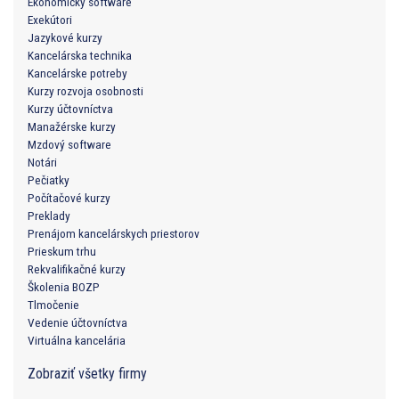
Ekonomický software
Exekútori
Jazykové kurzy
Kancelárska technika
Kancelárske potreby
Kurzy rozvoja osobnosti
Kurzy účtovníctva
Manažérske kurzy
Mzdový software
Notári
Pečiatky
Počítačové kurzy
Preklady
Prenájom kancelárskych priestorov
Prieskum trhu
Rekvalifikačné kurzy
Školenia BOZP
Tlmočenie
Vedenie účtovníctva
Virtuálna kancelária
Zobraziť všetky firmy