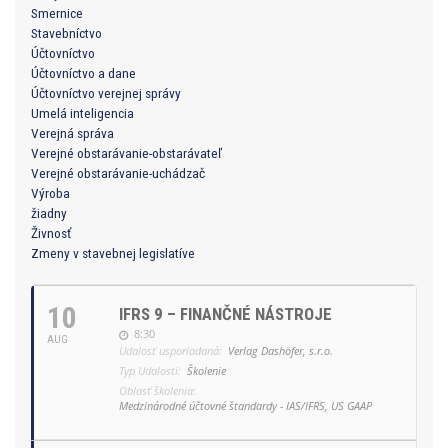
Smernice
Stavebníctvo
Účtovníctvo
Účtovníctvo a dane
Účtovníctvo verejnej správy
Umelá inteligencia
Verejná správa
Verejné obstarávanie-obstarávateľ
Verejné obstarávanie-uchádzač
Výroba
žiadny
Živnosť
Zmeny v stavebnej legislatíve
10
IFRS 9 – FINANČNÉ NÁSTROJE
8:30
AUG
Udalosť usporiadaná:
Verlag Dashöfer, s.r.o.
Typ Udalosti:
Školenie
Oblasť školenia:
Medzinárodné účtovné štandardy - IAS/IFRS, US GAAP