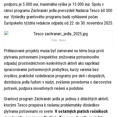
podporu je 5 000 eur, maximálna výška je 15 000 eur. Spolu v
rámci programu Záchranári jedla prerozdelí Nadácia Tesco 60 000
eur. Výsledky grantového programu budú vyhlásené počas
Európskeho týždňa redukcie odpadu od 22. do 30. novembra 2025.
Foto: Tesco
Prihlasované projekty musia byť zamerané na tému boja proti
plytvaniu potravinami (respektíve znižovania potravinového
odpadu) prostredníctvom konkrétnych aktivít ako napríklad
spracovávanie potravinových prebytkov, kurzy varenia bez
zvyškov, praktické vzdelávacie programy pre deti i dospelých,
distribúcia jedla ľuďom v núdzi, zvýšenie povedomia o darcovstve
potravín, podpora inovatívnych riešení a podobne.
Grantový program Záchranári jedla je jednou z dôležitých aktivít,
ktorými Tesco prispieva k riešeniu problematiky dôsledkov
plytvania potravinami vo svete.
V ostatných piatich ročníkoch