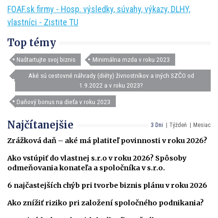
FOAF.sk firmy - Hosp. výsledky, súvahy, výkazy, DLHY,
vlastníci - Zistite TU
Top témy
Naštartujte svoj biznis
Minimálna mzda v roku 2023
Aké sú cestovné náhrady (diéty) živnostníkov a iných SZČO od
1.9.2022 a v roku 2023?
Daňový bonus na dieťa v roku 2023
Najčítanejšie
3 Dni
Týždeň
Mesiac
Zrážková daň – aké má platiteľ povinnosti v roku 2026?
Ako vstúpiť do vlastnej s.r.o v roku 2026? Spôsoby
odmeňovania konateľa a spoločníka v s.r.o.
6 najčastejších chýb pri tvorbe biznis plánu v roku 2026
Ako znížiť riziko pri založení spoločného podnikania?