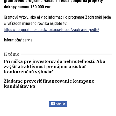
grantového programu Nadácia Tesca podporila projekty
dokopy sumou 180 000 eur.
Grantovú výzvu, ako aj viac informácií o programe Záchranári jedla
či víťazoch minulého ročníka nájdete tu:
https://corporate.tesco.sk/nadacia-tesco/zachranari-jedla/
Informačný servis
K téme
Príručka pre investorov do nehnuteľností: Ako
zvýšiť atraktívnosť prenájmu a získať
konkurenčnú výhodu?
Žiadame preveriť financovanie kampane
kandidátov PS
Zdieľať