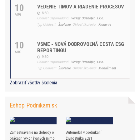
10
VEDENIE TÍMOV A RIADENIE PROCESOV
8:30
AUG
Udalosť usporiadaná:
Verlag Dashöfer, s.r.o.
Typ Udalosti:
Školenie
Oblasť školenia:
Riadenie
10
VSME - NOVÁ DOBROVOĽNÁ CESTA ESG
REPORTINGU
AUG
9:30
Udalosť usporiadaná:
Verlag Dashöfer, s.r.o.
Typ Udalosti:
Školenie
Oblasť školenia:
Manažment
Zobraziť všetky školenia
Eshop Podnikam.sk
Zamestnávanie na dohody o
Automobil v podnikaní
prácach vykonávaných mimo
živnostníka 2021