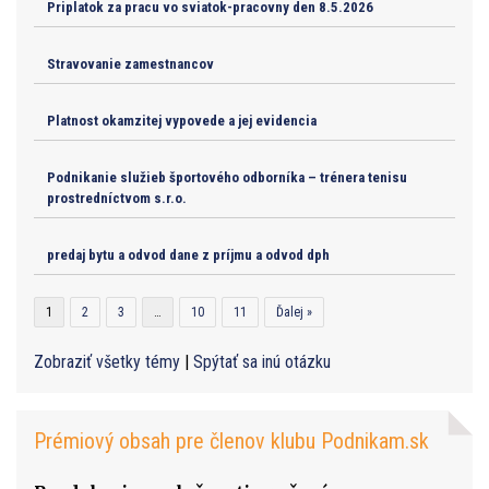
Priplatok za pracu vo sviatok-pracovny den 8.5.2026
Stravovanie zamestnancov
Platnost okamzitej vypovede a jej evidencia
Podnikanie služieb športového odborníka – trénera tenisu
prostredníctvom s.r.o.
predaj bytu a odvod dane z príjmu a odvod dph
1
2
3
…
10
11
Ďalej »
Zobraziť všetky témy
|
Spýtať sa inú otázku
Prémiový obsah pre členov klubu Podnikam.sk