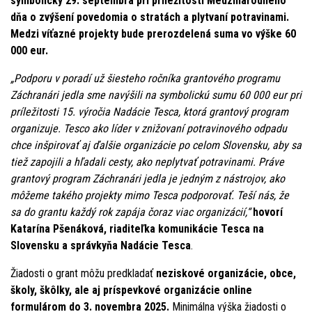
symbolicky 29. septembra pri príležitosti Medzinárodného
dňa o zvýšení povedomia o stratách a plytvaní potravinami.
Medzi víťazné projekty bude prerozdelená suma vo výške 60
000 eur.
„Podporu v poradí už šiesteho ročníka grantového programu
Záchranári jedla sme navýšili na symbolickú sumu 60 000 eur pri
príležitosti 15. výročia Nadácie Tesca, ktorá grantový program
organizuje. Tesco ako líder v znižovaní potravinového odpadu
chce inšpirovať aj ďalšie organizácie po celom Slovensku, aby sa
tiež zapojili a hľadali cesty, ako neplytvať potravinami. Práve
grantový program Záchranári jedla je jedným z nástrojov, ako
môžeme takého projekty mimo Tesca podporovať. Teší nás, že
sa do grantu každý rok zapája čoraz viac organizácií,“
hovorí
Katarína Pšenáková, riaditeľka komunikácie Tesca na
Slovensku a správkyňa Nadácie Tesca
.
Žiadosti o grant môžu predkladať
neziskové organizácie, obce,
školy, škôlky, ale aj príspevkové organizácie online
formulárom do 3. novembra 2025.
Minimálna výška žiadosti o