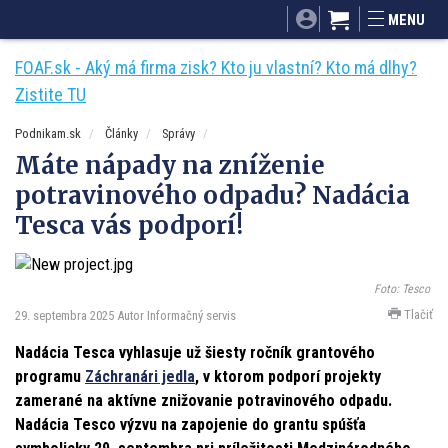
SITA.sk
Podnikam.sk
Mnamky-recepty.sk
MENU
Dobré rady a nápady
ByvanieHrou.sk
FOAF.sk - Aký má firma zisk? Kto ju vlastní? Kto má dlhy?
Zistite TU
Podnikam.sk
Články
Správy
Máte nápady na zníženie
potravinového odpadu? Nadácia
Tesca vás podporí!
Foto: Tesco
Tlačiť
29. septembra 2025
Autor Informačný servis
Nadácia Tesca vyhlasuje už šiesty ročník grantového
programu
Záchranári jedla
,
v ktorom podporí projekty
zamerané na aktívne znižovanie potravinového odpadu.
Nadácia Tesco výzvu na zapojenie do grantu spúšťa