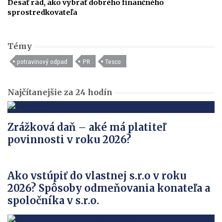
Desať rád, ako vybrať dobrého finančného
sprostredkovateľa
Témy
potravinový odpad
PR
Tesco
Najčítanejšie za 24 hodín
Zrážková daň – aké má platiteľ
povinnosti v roku 2026?
Ako vstúpiť do vlastnej s.r.o v roku
2026? Spôsoby odmeňovania konateľa a
spoločníka v s.r.o.