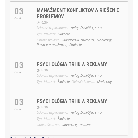
03
MANAŽMENT KONFLIKTOV A RIEŠENIE
PROBLÉMOV
AUG
8:30
Udalosť usporiadaná:
Verlag Dashöfer, s.r.o.
Typ Udalosti:
Školenie
Oblasť školenia:
Manažérske zručnosti,
Marketing,
Právo a manažment,
Riadenie
03
PSYCHOLÓGIA TRHU A REKLAMY
8:30
AUG
Udalosť usporiadaná:
Verlag Dashöfer, s.r.o.
Typ Udalosti:
Školenie
Oblasť školenia:
Marketing
03
PSYCHOLÓGIA TRHU A REKLAMY
8:30
AUG
Udalosť usporiadaná:
Verlag Dashöfer, s.r.o.
Typ Udalosti:
Školenie
Oblasť školenia:
Marketing,
Riadenie