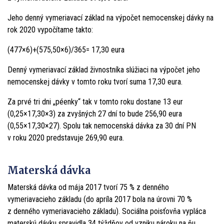
Jeho denný vymeriavací základ na výpočet nemocenskej dávky na
rok 2020 vypočítame takto:
(477×6)+(575,50×6)/365= 17,30 eura
Denný vymeriavací základ živnostníka slúžiaci na výpočet jeho
nemocenskej dávky v tomto roku tvorí suma 17,30 eura.
Za prvé tri dni „péenky“ tak v tomto roku dostane 13 eur
(0,25×17,30×3) za zvyšných 27 dní to bude 256,90 eura
(0,55×17,30×27). Spolu tak nemocenská dávka za 30 dní PN
v roku 2020 predstavuje 269,90 eura.
Materská dávka
Materská dávka od mája 2017 tvorí 75 % z denného
vymeriavacieho základu (do apríla 2017 bola na úrovni 70 %
z denného vymeriavacieho základu). Sociálna poisťovňa vypláca
materskú dávku spravidla 34 týždňov od vzniku nároku na ňu.