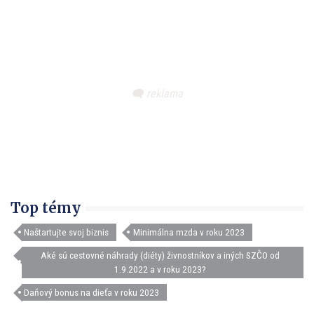
Top témy
Naštartujte svoj biznis
Minimálna mzda v roku 2023
Aké sú cestovné náhrady (diéty) živnostníkov a iných SZČO od
1.9.2022 a v roku 2023?
Daňový bonus na dieťa v roku 2023