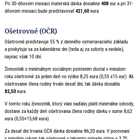
Pri 30-dňovom mesiaci materská dávka dosiahne
408
eur a pri 31-
dňovom mesiaci bude predstavovať
421,60
eura.
Ošetrovné (OČR)
Ošetrovné predstavuje 55 % z denného vymeriavacieho základu
a poskytuje sa za kalendárne dni (teda aj za soboty a nedele),
najviac však 10 dní.
Živnostník s minimálnym sociálnym poistením dostal v minulom
roku ošetrovné za jeden deň vo výške 8,25 eura (0,55 x15 eur). Ak
ošetrovanie člena rodiny trvalo desať dní, tak dávka dosiahla
82,50
eura.
V tomto roku živnostník, ktorý vlani naďalej platil minimálne odvody,
dostane za každý deň ošetrovania člena rodiny dávku v sume 8,62
eura (0,55×15,68 eura).
Za desať dní trvania OČR dávka dosiahne 86,20 eura. V porovnaní
s minulým rokom tak ošetrovné v takomto prípade stúpa o 3,70