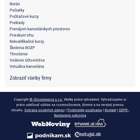
Notári
Pečiatky
Počítačové kurzy
Preklady
Prenájom kancelárskych priestorov
Prieskum trhu
Rekvalifikačné kurzy
Školenia BOZP
Tlmočenie
Vedenie účtovníctva
Virtuálna kancelária
Zobraziť všetky firmy
Copyright
© iSicommerce s.r.o.
Všetky práva vyhradené. Vyhradzujeme si
právo udeľovať súhlas na rozmnožovanie, šírenie a na verejný prenos
obsahu.
Ochrana osobných údajov
|
Podmienky používania
|
Kontakt
|
GDPR -
Nastavenie sukromia