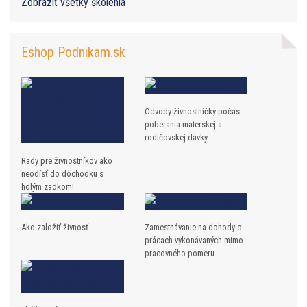
Zobraziť všetky školenia
Eshop Podnikam.sk
Odvody živnostníčky počas
poberania materskej a
rodičovskej dávky
Rady pre živnostníkov ako
neodísť do dôchodku s
holým zadkom!
Ako založiť živnosť
Zamestnávanie na dohody o
prácach vykonávaných mimo
pracovného pomeru