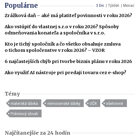
Populárne
3 Dni
Týždeň
Mesiac
Zrážková daň – aké má platiteľ povinnosti v roku 2026?
Ako vstúpiť do vlastnej s.r.o v roku 2026? Spôsoby
odmeňovania konateľa a spoločníka v s.r.o.
Kto je tichý spoločník a čo všetko obsahuje zmluva
o tichom spoločenstve v roku 2026? – VZOR
6 najčastejších chýb pri tvorbe biznis plánu v roku 2026
Ako využiť AI nástroje pri predaji tovaru cez e-shop?
Témy
materská dávka
nemocenské dávky
OČR
ošetrovné
Prémiový obsah
Najčítanejšie za 24 hodín