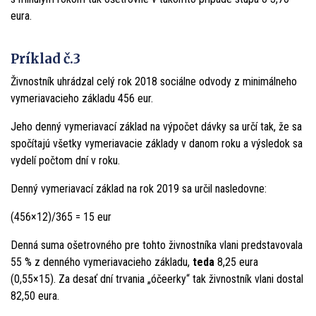
eura.
Príklad č.3
Živnostník uhrádzal celý rok 2018 sociálne odvody z minimálneho
vymeriavacieho základu 456 eur.
Jeho denný vymeriavací základ na výpočet dávky sa určí tak, že sa
spočítajú všetky vymeriavacie základy v danom roku a výsledok sa
vydelí počtom dní v roku.
Denný vymeriavací základ na rok 2019 sa určil nasledovne:
(456×12)/365 = 15 eur
Denná suma ošetrovného pre tohto živnostníka vlani predstavovala
55 % z denného vymeriavacieho základu,
teda
8,25 eura
(0,55×15). Za desať dní trvania „óčeerky“ tak živnostník vlani dostal
82,50 eura.