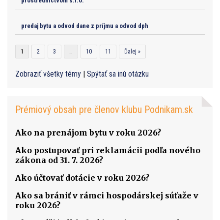
prostredníctvom s.r.o.
predaj bytu a odvod dane z príjmu a odvod dph
1
2
3
…
10
11
Ďalej »
Zobraziť všetky témy
|
Spýtať sa inú otázku
Prémiový obsah pre členov klubu Podnikam.sk
Ako na prenájom bytu v roku 2026?
Ako postupovať pri reklamácii podľa nového
zákona od 31. 7. 2026?
Ako účtovať dotácie v roku 2026?
Ako sa brániť v rámci hospodárskej súťaže v
roku 2026?