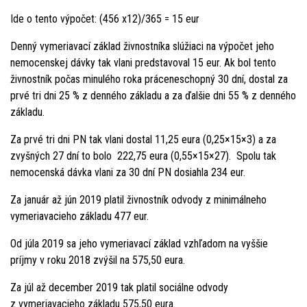
Ide o tento výpočet: (456 x12)/365 = 15 eur
Denný vymeriavací základ živnostníka slúžiaci na výpočet jeho
nemocenskej dávky tak vlani predstavoval 15 eur. Ak bol tento
živnostník počas minulého roka práceneschopný 30 dní, dostal za
prvé tri dni 25 % z denného základu a za ďalšie dni 55 % z denného
základu.
Za prvé tri dni PN tak vlani dostal 11,25 eura (0,25×15×3) a za
zvyšných 27 dní to bolo 222,75 eura (0,55×15×27). Spolu tak
nemocenská dávka vlani za 30 dní PN dosiahla 234 eur.
Za január až jún 2019 platil živnostník odvody z minimálneho
vymeriavacieho základu 477 eur.
Od júla 2019 sa jeho vymeriavací základ vzhľadom na vyššie
príjmy v roku 2018 zvýšil na 575,50 eura.
Za júl až december 2019 tak platil sociálne odvody
z vymeriavacieho základu 575,50 eura.