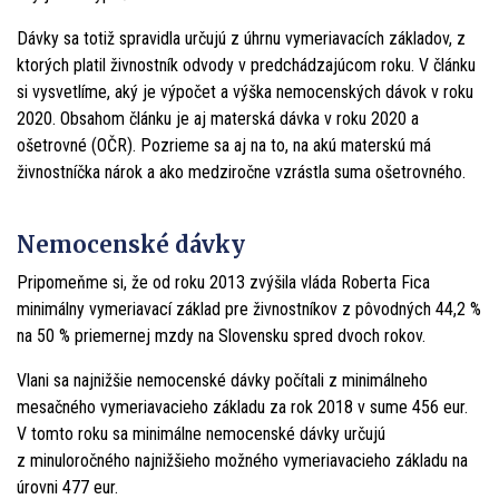
Dávky sa totiž spravidla určujú z úhrnu vymeriavacích základov, z
ktorých platil živnostník odvody v predchádzajúcom roku. V článku
si vysvetlíme, aký je výpočet a výška nemocenských dávok v roku
2020. Obsahom článku je aj materská dávka v roku 2020 a
ošetrovné (OČR). Pozrieme sa aj na to, na akú materskú má
živnostníčka nárok a ako medziročne vzrástla suma ošetrovného.
Nemocenské dávky
Pripomeňme si, že od roku 2013 zvýšila vláda Roberta Fica
minimálny vymeriavací základ pre živnostníkov z pôvodných 44,2 %
na 50 % priemernej mzdy na Slovensku spred dvoch rokov.
Vlani sa najnižšie nemocenské dávky počítali z minimálneho
mesačného vymeriavacieho základu za rok 2018 v sume 456 eur.
V tomto roku sa minimálne nemocenské dávky určujú
z minuloročného najnižšieho možného vymeriavacieho základu na
úrovni 477 eur.