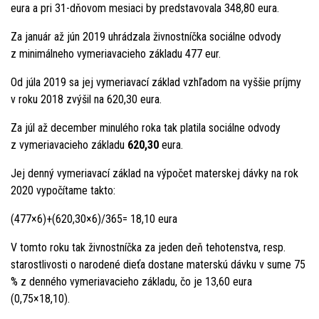
eura a pri 31-dňovom mesiaci by predstavovala 348,80 eura.
Za január až jún 2019 uhrádzala živnostníčka sociálne odvody
z minimálneho vymeriavacieho základu 477 eur.
Od júla 2019 sa jej vymeriavací základ vzhľadom na vyššie príjmy
v roku 2018 zvýšil na 620,30 eura.
Za júl až december minulého roka tak platila sociálne odvody
z vymeriavacieho základu
620,30
eura.
Jej denný vymeriavací základ na výpočet materskej dávky na rok
2020 vypočítame takto:
(477×6)+(620,30×6)/365= 18,10 eura
V tomto roku tak živnostníčka za jeden deň tehotenstva, resp.
starostlivosti o narodené dieťa dostane materskú dávku v sume 75
% z denného vymeriavacieho základu, čo je 13,60 eura
(0,75×18,10).