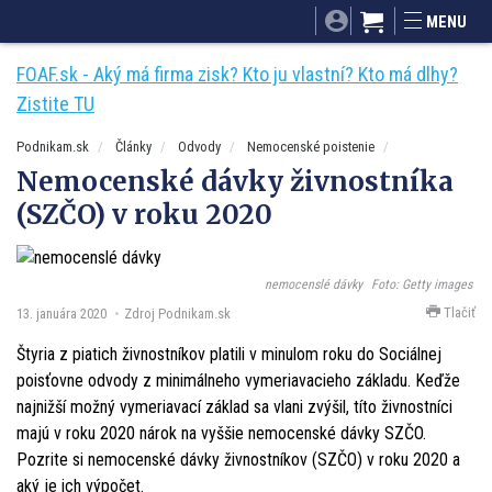
SITA.sk
Podnikam.sk
Mnamky-recepty.sk
MENU
Dobré rady a nápady
ByvanieHrou.sk
FOAF.sk - Aký má firma zisk? Kto ju vlastní? Kto má dlhy?
Zistite TU
Podnikam.sk
Články
Odvody
Nemocenské poistenie
Nemocenské dávky živnostníka
(SZČO) v roku 2020
nemocenslé dávky
Foto: Getty images
Tlačiť
13. januára 2020
Zdroj Podnikam.sk
Štyria z piatich živnostníkov platili v minulom roku do Sociálnej
poisťovne odvody z minimálneho vymeriavacieho základu. Keďže
najnižší možný vymeriavací základ sa vlani zvýšil, títo živnostníci
majú v roku 2020 nárok na vyššie nemocenské dávky SZČO.
Pozrite si nemocenské dávky živnostníkov (SZČO) v roku 2020 a
aký je ich výpočet.