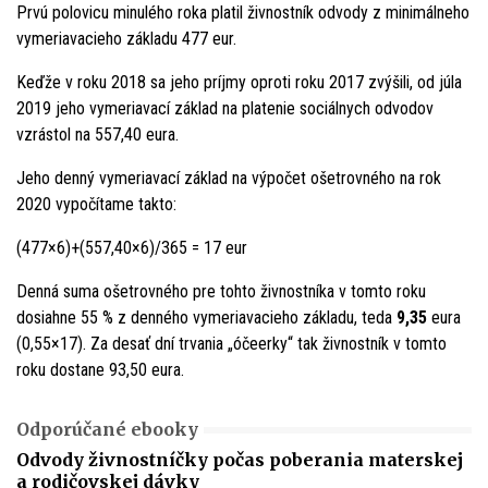
Prvú polovicu minulého roka platil živnostník odvody z minimálneho
vymeriavacieho základu 477 eur.
Keďže v roku 2018 sa jeho príjmy oproti roku 2017 zvýšili, od júla
2019 jeho vymeriavací základ na platenie sociálnych odvodov
vzrástol na 557,40 eura.
Jeho denný vymeriavací základ na výpočet ošetrovného na rok
2020 vypočítame takto:
(477×6)+(557,40×6)/365 = 17 eur
Denná suma ošetrovného pre tohto živnostníka v tomto roku
dosiahne 55 % z denného vymeriavacieho základu, teda
9,35
eura
(0,55×17). Za desať dní trvania „óčeerky“ tak živnostník v tomto
roku dostane 93,50 eura.
Odporúčané ebooky
Odvody živnostníčky počas poberania materskej
a rodičovskej dávky