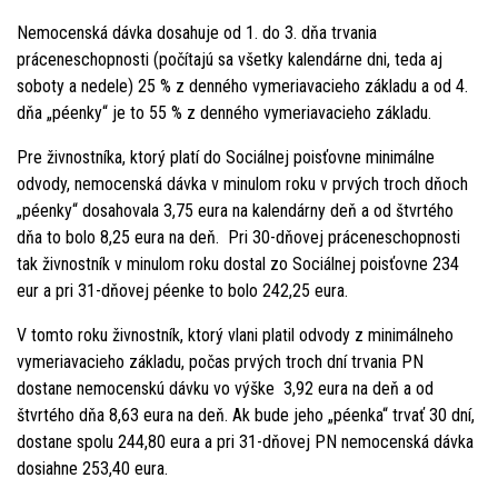
Nemocenská dávka dosahuje od 1. do 3. dňa trvania
práceneschopnosti (počítajú sa všetky kalendárne dni, teda aj
soboty a nedele) 25 % z denného vymeriavacieho základu a od 4.
dňa „péenky“ je to 55 % z denného vymeriavacieho základu.
Pre živnostníka, ktorý platí do Sociálnej poisťovne minimálne
odvody, nemocenská dávka v minulom roku v prvých troch dňoch
„péenky“ dosahovala 3,75 eura na kalendárny deň a od štvrtého
dňa to bolo 8,25 eura na deň. Pri 30-dňovej práceneschopnosti
tak živnostník v minulom roku dostal zo Sociálnej poisťovne 234
eur a pri 31-dňovej péenke to bolo 242,25 eura.
V tomto roku živnostník, ktorý vlani platil odvody z minimálneho
vymeriavacieho základu, počas prvých troch dní trvania PN
dostane nemocenskú dávku vo výške 3,92 eura na deň a od
štvrtého dňa 8,63 eura na deň. Ak bude jeho „péenka“ trvať 30 dní,
dostane spolu 244,80 eura a pri 31-dňovej PN nemocenská dávka
dosiahne 253,40 eura.