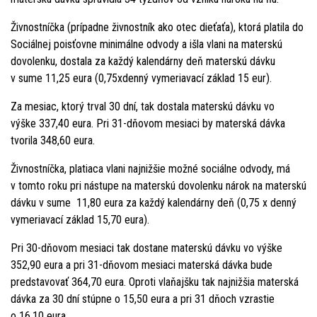
Živnostníčka (prípadne živnostník ako otec dieťaťa), ktorá platila do
Sociálnej poisťovne minimálne odvody a išla vlani na materskú
dovolenku, dostala za každý kalendárny deň materskú dávku
v sume 11,25 eura (0,75xdenný vymeriavací základ 15 eur).
Za mesiac, ktorý trval 30 dní, tak dostala materskú dávku vo
výške 337,40 eura. Pri 31-dňovom mesiaci by materská dávka
tvorila 348,60 eura.
Živnostníčka, platiaca vlani najnižšie možné sociálne odvody, má
v tomto roku pri nástupe na materskú dovolenku nárok na materskú
dávku v sume 11,80 eura za každý kalendárny deň (0,75 x denný
vymeriavací základ 15,70 eura).
Pri 30-dňovom mesiaci tak dostane materskú dávku vo výške
352,90 eura a pri 31-dňovom mesiaci materská dávka bude
predstavovať 364,70 eura. Oproti vlaňajšku tak najnižšia materská
dávka za 30 dní stúpne o 15,50 eura a pri 31 dňoch vzrastie
o 16,10 eura.