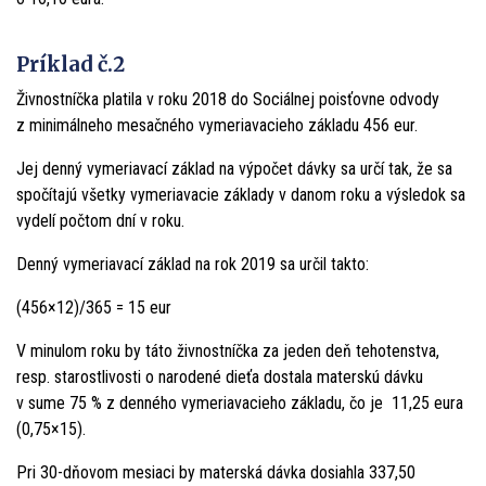
Príklad č.2
Živnostníčka platila v roku 2018 do Sociálnej poisťovne odvody
z minimálneho mesačného vymeriavacieho základu 456 eur.
Jej denný vymeriavací základ na výpočet dávky sa určí tak, že sa
spočítajú všetky vymeriavacie základy v danom roku a výsledok sa
vydelí počtom dní v roku.
Denný vymeriavací základ na rok 2019 sa určil takto:
(456×12)/365 = 15 eur
V minulom roku by táto živnostníčka za jeden deň tehotenstva,
resp. starostlivosti o narodené dieťa dostala materskú dávku
v sume 75 % z denného vymeriavacieho základu, čo je 11,25 eura
(0,75×15).
Pri 30-dňovom mesiaci by materská dávka dosiahla 337,50