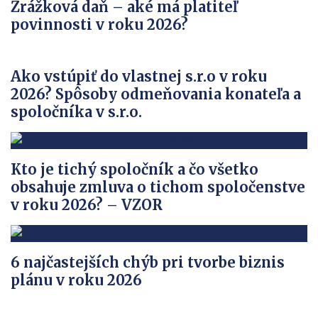
Zrážková daň – aké má platiteľ
povinnosti v roku 2026?
Ako vstúpiť do vlastnej s.r.o v roku
2026? Spôsoby odmeňovania konateľa a
spoločníka v s.r.o.
Kto je tichý spoločník a čo všetko
obsahuje zmluva o tichom spoločenstve
v roku 2026? – VZOR
6 najčastejších chýb pri tvorbe biznis
plánu v roku 2026