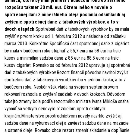
daniach, ktoré by mali priniesť v budúcom roku do štátneho
rozpočtu takmer 30 mil. eur. Okrem iného v novele o
spotrebnej dani z minerálneho oleja poslanci odsúhlasili aj
zvýšenie spotrebnej dane z tabakových výrobkov, a to v
dvoch etapách.
Spotrebná daň z tabakových výrobkov by sa mala
zvýšiť v prvom kroku od 1. februára 2012 a následne od začiatku
marca 2013. Konkrétne špecifická časť spotrebnej dane z cigariet
by mala v budúcom roku stúpnuť z 55,7 eura na 58 eur na tisíc
kusov a minimálna sadzba dane z 85 eur na 88,5 eura na tisíc
kusov cigariet. Rovnako sa od februára 2012 upravuje aj spotrebná
daň z tabakových výrobkov.Rezort financií pôvodne navrhol zvýšiť
spotrebnú daň z tabakových výrobkov iba v jednom kroku, a to v
budúcom roku. Neskôr však vláda na svojom septembrovom
rokovaní rozhodla o zvýšení sadzieb v dvoch krokoch. Dôvodom
takejto zmeny bola podľa rezortného ministra Ivana Mikloša snaha
vyhnúť sa veľkým cenovým rozdielom oproti okolitým
krajinám.Ministerstvo prostredníctvom novely navrhlo zvýšiť aj
sadzbu dane na vykurovací olej a zaviesť sadzbu dane na mazacie
a ostatné oleje. Rovnako chce rezort zmeniť skladanie a dopĺňanie