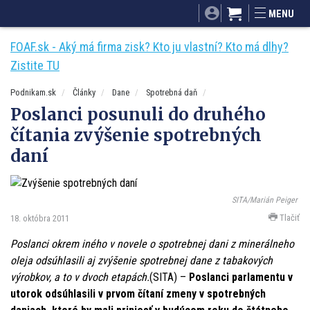
SITA.sk
Podnikam.sk
Mnamky-recepty.sk
MENU
Dobré rady a nápady
ByvanieHrou.sk
FOAF.sk - Aký má firma zisk? Kto ju vlastní? Kto má dlhy?
Zistite TU
Podnikam.sk
Články
Dane
Spotrebná daň
Poslanci posunuli do druhého
čítania zvýšenie spotrebných
daní
SITA/Marián Peiger
Tlačiť
18. októbra 2011
Poslanci okrem iného v novele o spotrebnej dani z minerálneho
oleja odsúhlasili aj zvýšenie spotrebnej dane z tabakových
výrobkov, a to v dvoch etapách.
(SITA) –
Poslanci parlamentu v
utorok odsúhlasili v prvom čítaní zmeny v spotrebných