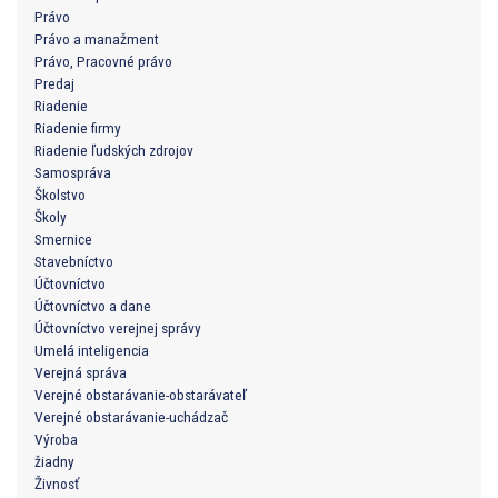
Právo
Právo a manažment
Právo, Pracovné právo
Predaj
Riadenie
Riadenie firmy
Riadenie ľudských zdrojov
Samospráva
Školstvo
Školy
Smernice
Stavebníctvo
Účtovníctvo
Účtovníctvo a dane
Účtovníctvo verejnej správy
Umelá inteligencia
Verejná správa
Verejné obstarávanie-obstarávateľ
Verejné obstarávanie-uchádzač
Výroba
žiadny
Živnosť