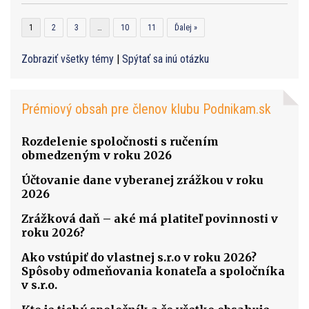
1
2
3
…
10
11
Ďalej »
Zobraziť všetky témy
|
Spýtať sa inú otázku
Prémiový obsah pre členov klubu Podnikam.sk
Rozdelenie spoločnosti s ručením
obmedzeným v roku 2026
Účtovanie dane vyberanej zrážkou v roku
2026
Zrážková daň – aké má platiteľ povinnosti v
roku 2026?
Ako vstúpiť do vlastnej s.r.o v roku 2026?
Spôsoby odmeňovania konateľa a spoločníka
v s.r.o.