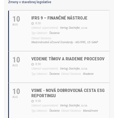
Zmeny v stavebnej legislatíve
10
IFRS 9 – FINANČNÉ NÁSTROJE
8:30
AUG
Udalosť usporiadaná:
Verlag Dashöfer, s.r.o.
Typ Udalosti:
Školenie
Oblasť školenia:
Medzinárodné účtovné štandardy - IAS/IFRS, US GAAP
10
VEDENIE TÍMOV A RIADENIE PROCESOV
8:30
AUG
Udalosť usporiadaná:
Verlag Dashöfer, s.r.o.
Typ Udalosti:
Školenie
Oblasť školenia:
Riadenie
10
VSME - NOVÁ DOBROVOĽNÁ CESTA ESG
REPORTINGU
AUG
9:30
Udalosť usporiadaná:
Verlag Dashöfer, s.r.o.
Typ Udalosti:
Školenie
Oblasť školenia:
Manažment