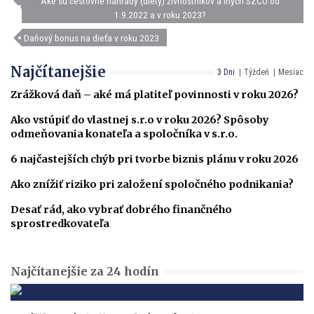
Aké sú cestovné náhrady (diéty) živnostníkov a iných SZČO od
1.9.2022 a v roku 2023?
Daňový bonus na dieťa v roku 2023
Najčítanejšie
3 Dni
Týždeň
Mesiac
Zrážková daň – aké má platiteľ povinnosti v roku 2026?
Ako vstúpiť do vlastnej s.r.o v roku 2026? Spôsoby
odmeňovania konateľa a spoločníka v s.r.o.
6 najčastejších chýb pri tvorbe biznis plánu v roku 2026
Ako znížiť riziko pri založení spoločného podnikania?
Desať rád, ako vybrať dobrého finančného
sprostredkovateľa
Najčítanejšie za 24 hodín