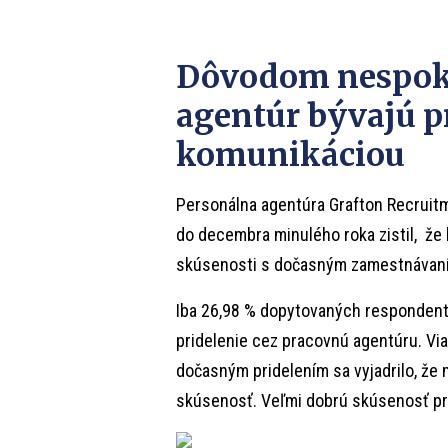
Dôvodom nespoko
agentúr bývajú p
komunikáciou
Personálna agentúra Grafton Recruitm
do decembra minulého roka zistil, že 
skúsenosti s dočasným zamestnávan
Iba 26,98 % dopytovaných responden
pridelenie cez pracovnú agentúru. Via
dočasným pridelením sa vyjadrilo, že 
skúsenosť. Veľmi dobrú skúsenosť pr