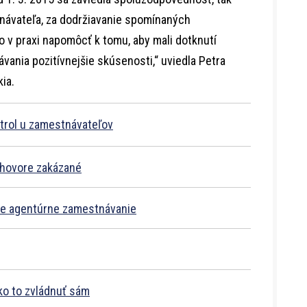
návateľa, za dodržiavanie spomínaných
 v praxi napomôcť k tomu, aby mali dotknutí
ania pozitívnejšie skúsenosti,“ uviedla Petra
kia.
ntrol u zamestnávateľov
ohovore zakázané
re agentúrne zamestnávanie
ako to zvládnuť sám