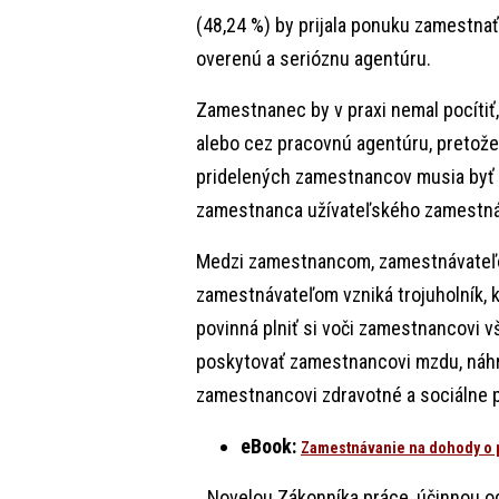
(48,24 %) by prijala ponuku zamestnať 
overenú a serióznu agentúru.
Zamestnanec by v praxi nemal pocítiť
alebo cez pracovnú agentúru, preto
pridelených zamestnancov musia byť 
zamestnanca užívateľského zamestná
Medzi zamestnancom, zamestnávateľo
zamestnávateľom vzniká trojuholník, k
povinná plniť si voči zamestnancovi v
poskytovať zamestnancovi mzdu, náhra
zamestnancovi zdravotné a sociálne p
eBook:
Zamestnávanie na dohody o
„Novelou Zákonníka práce, účinnou od