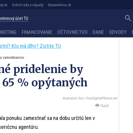
ty.sk
Dobré rady a nápady
ByvanieHrou.sk
 prémiový účet TU
RKETING
FINANCOVANIE
ÚČTOVNÍCTVO
DANE
ODVODY
astní? Kto má dlhy? Zistite TU
ia zamestnancov
né pridelenie by
ko 65 % opýtaných
Ilustračné foto: FreeDigitalPhotos.net
Tlačiť
ala ponuku zamestnať sa na dobu určitú len v
 serióznu agentúru.