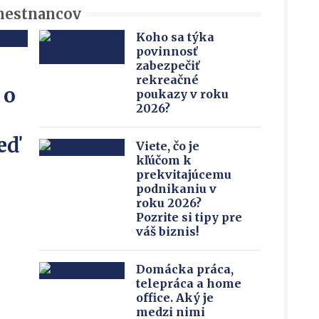
amestnancov
Koho sa týka
povinnosť
zabezpečiť
rekreačné
 o
poukazy v roku
2026?
eď
Viete, čo je
kľúčom k
prekvitajúcemu
podnikaniu v
roku 2026?
Pozrite si tipy pre
váš biznis!
Domácka práca,
telepráca a home
office. Aký je
medzi nimi