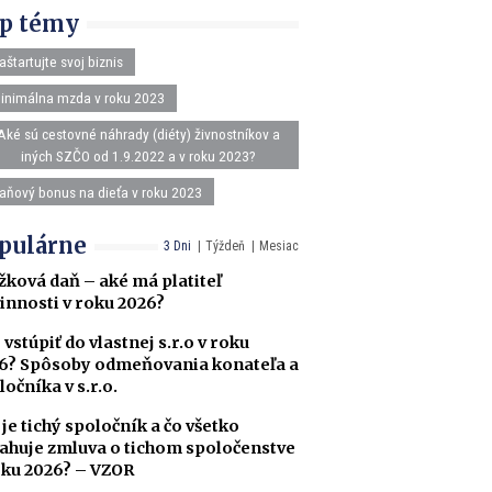
p témy
aštartujte svoj biznis
inimálna mzda v roku 2023
Aké sú cestovné náhrady (diéty) živnostníkov a
iných SZČO od 1.9.2022 a v roku 2023?
aňový bonus na dieťa v roku 2023
pulárne
3 Dni
Týždeň
Mesiac
žková daň – aké má platiteľ
innosti v roku 2026?
 vstúpiť do vlastnej s.r.o v roku
6? Spôsoby odmeňovania konateľa a
ločníka v s.r.o.
 je tichý spoločník a čo všetko
ahuje zmluva o tichom spoločenstve
oku 2026? – VZOR