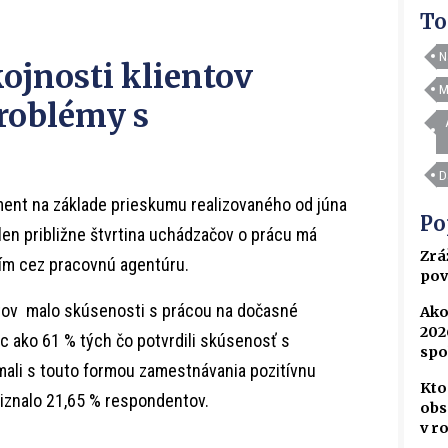
To
N
jnosti klientov
M
roblémy s
D
ent na základe prieskumu realizovaného od júna
Po
len približne štvrtina uchádzačov o prácu má
Zrá
ím cez pracovnú agentúru.
pov
tov malo skúsenosti s prácou na dočasné
Ako
202
c ako 61 % tých čo potvrdili skúsenosť s
spo
mali s touto formou zamestnávania pozitívnu
Kto
iznalo 21,65 % respondentov.
obs
v r