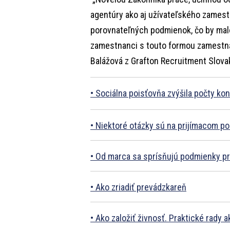
agentúry ako aj užívateľského zamest
porovnateľných podmienok, čo by malo
zamestnanci s touto formou zamestnáv
Balážová z Grafton Recruitment Slova
Sociálna poisťovňa zvýšila počty ko
Niektoré otázky sú na prijímacom p
Od marca sa sprísňujú podmienky p
Ako zriadiť prevádzkareň
Ako založiť živnosť. Praktické rady 