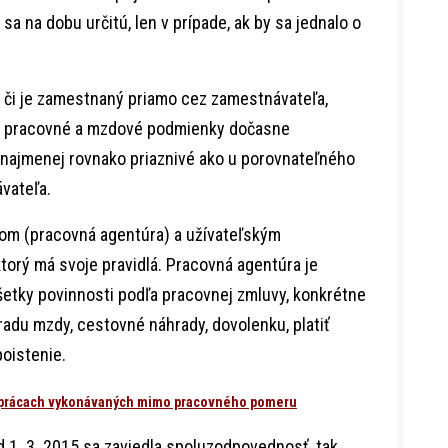
sa na dobu určitú, len v prípade, ak by sa jednalo o
, či je zamestnaný priamo cez zamestnávateľa,
že pracovné a mzdové podmienky dočasne
najmenej rovnako priaznivé ako u porovnateľného
vateľa.
m (pracovná agentúra) a užívateľským
torý má svoje pravidlá. Pracovná agentúra je
šetky povinnosti podľa pracovnej zmluvy, konkrétne
du mzdy, cestovné náhrady, dovolenku, platiť
oistenie.
 prácach vykonávaných mimo pracovného pomeru
 1. 3. 2015 sa zaviedla spoluzodpovednosť, tak