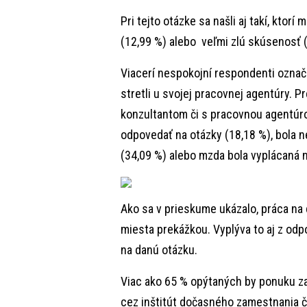
Pri tejto otázke sa našli aj takí, ktor
(12,99 %) alebo veľmi zlú skúsenosť 
Viacerí nespokojní respondenti označi
stretli u svojej pracovnej agentúry. 
konzultantom či s pracovnou agentúro
odpovedať na otázky (18,18 %), bola 
(34,09 %) alebo mzda bola vyplácaná 
Ako sa v prieskume ukázalo, práca na 
miesta prekážkou. Vyplýva to aj z od
na danú otázku.
Viac ako 65 % opýtaných by ponuku z
cez inštitút dočasného zamestnania či