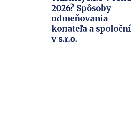
2026? Spôsoby
odmeňovania
konateľa a spoločn
v s.r.o.