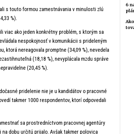
6 n
í mali s touto formou zamestnávania v minulosti zlú
plá
(4,33 %).
Ako
tov
li viac ako jeden konkrétny problém, s ktorým sa
Prevládala nespokojnosť v komunikácii s prideleným
u, ktorá nereagovala promptne (34,09 %), nevedela
nezastihnuteľná (18,18 %), nevyplácala mzdu správe
nepravidelne (20,45 %).
dočasné pridelenie nie je u kandidátov o pracovné
povedí takmer 1000 respondentov, ktorí odpovedali
amestnať sa prostredníctvom pracovnej agentúry
 na dobu určitú prijalo. Avšak takmer polovica