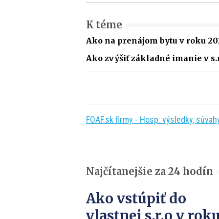
K téme
Ako na prenájom bytu v roku 20
Ako zvýšiť základné imanie v s.r
FOAF.sk firmy - Hosp. výsledky, súvahy,
Najčítanejšie za 24 hodín
Ako vstúpiť do
vlastnej s.r.o v rok