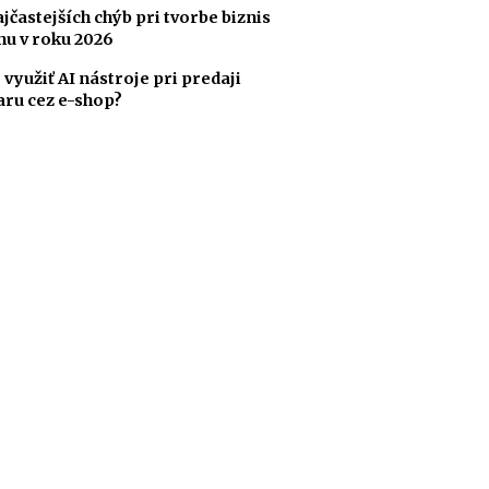
ajčastejších chýb pri tvorbe biznis
nu v roku 2026
 využiť AI nástroje pri predaji
aru cez e-shop?