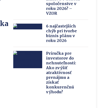
spoločenstve v
roku 2026? –
VZOR
íka
6 najčastejších
chýb pri tvorbe
biznis plánu v
roku 2026
Príručka pre
investorov do
nehnuteľností:
Ako zvýšiť
atraktívnosť
prenájmu a
získať
konkurenčnú
výhodu?