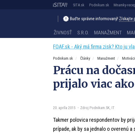
SITA.sk
Podnikam.sk
Mnamky-recep
Buďte správne informovaný!
Získajte
ŽIVNOSŤ
S.R.O.
MANAŽMENT
MA
FOAF.sk - Aký má firma zisk? Kto ju vl
Podnikam.sk
Články
Manažment
Motivác
Prácu na dočas
prijalo viac a
20. apríla 2015
Zdroj Podnikam.SK, IT
Takmer polovica respondentov by prij
prípade, ak by sa jednalo o overenú a