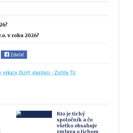
26?
.o. v roku 2026?
Zdieľať
 výkazy, DLHY, vlastníci - Zistite TU
Kto je tichý
spoločník a čo
všetko obsahuje
u
zmluva o tichom