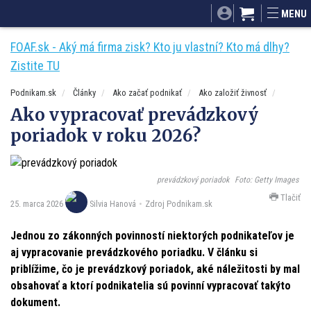
SITA.sk
Podnikam.sk
Mnamky-recepty.sk
Dobré rady a nápad
MENU
ByvanieHrou.sk
FOAF.sk - Aký má firma zisk? Kto ju vlastní? Kto má dlhy?
Zistite TU
Podnikam.sk
Články
Ako začať podnikať
Ako založiť živnosť
Ako vypracovať prevádzkový
poriadok v roku 2026?
prevádzkový poriadok
Foto: Getty Images
Tlačiť
25. marca 2026
Zdroj Podnikam.sk
Silvia Hanová
Jednou zo zákonných povinností niektorých podnikateľov je
aj vypracovanie prevádzkového poriadku. V článku si
priblížime, čo je prevádzkový poriadok, aké náležitosti by mal
obsahovať a ktorí podnikatelia sú povinní vypracovať takýto
dokument.