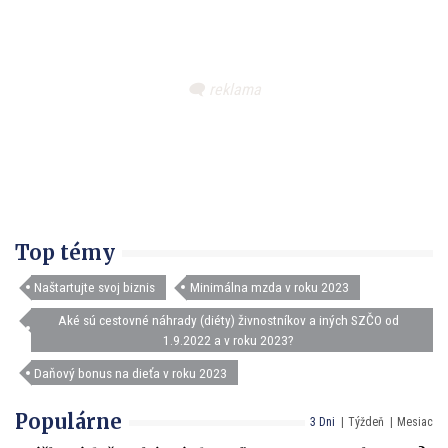
Top témy
Naštartujte svoj biznis
Minimálna mzda v roku 2023
Aké sú cestovné náhrady (diéty) živnostníkov a iných SZČO od
1.9.2022 a v roku 2023?
Daňový bonus na dieťa v roku 2023
Populárne
3 Dni
Týždeň
Mesiac