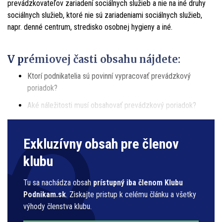
prevádzkovateľov
zariadení
sociálnych
služieb
a
nie
na
iné
druhy
sociálnych
služieb,
ktoré
nie
sú
zariadeniami
sociálnych
služieb,
napr.
denné
centrum,
stredisko osobnej hygieny a iné.
V prémiovej časti obsahu nájdete:
Ktorí podnikatelia sú povinní vypracovať prevádzkový
poriadok?
Aké náležitosti musí obsahovať prevádzkový poriadok?
Exkluzívny obsah pre členov
klubu
Tu sa nachádza obsah
prístupný iba členom Klubu
Podnikam.sk
. Ziskajte pristup k celému článku a všetky
výhody členstva klubu.