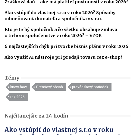
Zrážková daň – aké má platiteľ povinnosti v roku 2026?
Ako vstúpiť do vlastnej s.r.o v roku 2026? Spôsoby
odmeňovania konateľa a spoločníka v s.r.o.
Kto je tichý spoločník a čo všetko obsahuje zmluva
o tichom spoločenstve v roku 2026? – VZOR
6 najčastejších chýb pri tvorbe biznis plánu v roku 2026
Ako využiť AI nástroje pri predaji tovaru cez e-shop?
Témy
know-how
Prémiový obsah
prevádzkový poriadok
rok 2026
Najčítanejšie za 24 hodín
Ako vstúpiť do vlastnej s.r.o v roku