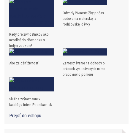
Odvody živnostníčky počas
poberania materskej a
rodičovskej dávky
Rady pre živnostníkov ako
neodísť do dôchodku s
holým zadkom!
Ako založiť živnosť
Zamestnávanie na dohody o
prácach vykonávaných mimo
pracovného pomeru
Služba zvýraznenie v
katalógu firiem Podnikam.sk
Prejsť do eshopu