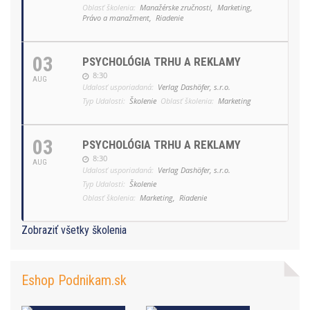
Oblasť školenia:
Manažérske zručnosti,
Marketing,
Právo a manažment,
Riadenie
03
PSYCHOLÓGIA TRHU A REKLAMY
8:30
AUG
Udalosť usporiadaná:
Verlag Dashöfer, s.r.o.
Typ Udalosti:
Školenie
Oblasť školenia:
Marketing
03
PSYCHOLÓGIA TRHU A REKLAMY
8:30
AUG
Udalosť usporiadaná:
Verlag Dashöfer, s.r.o.
Typ Udalosti:
Školenie
Oblasť školenia:
Marketing,
Riadenie
Zobraziť všetky školenia
Eshop Podnikam.sk