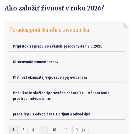
Ako založiť živnosť v roku 2026?
Poradca podnikateľa a živnostníka
Priplatok za pracu vo sviatok-pracovny den 8.5.2026
Stravovanie zamestnancov
Platnost okamzitej vypovede a jej evidencia
Podnikanie služieb športového odborníka – trénera tenisu
prostredníctvom s.r.o.
predaj bytu a odvod dane z príjmu a odvod dph
1
2
3
…
10
11
Ďalej »