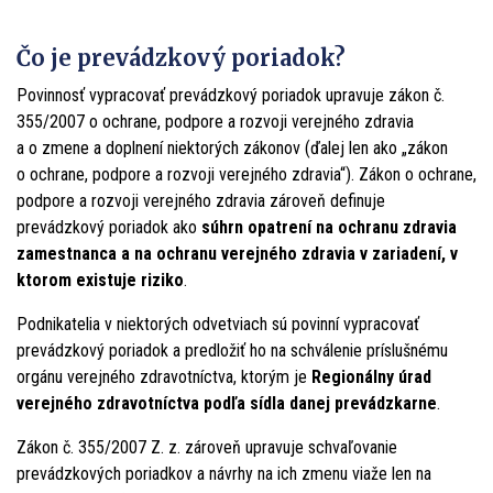
Čo je prevádzkový poriadok?
Povinnosť vypracovať prevádzkový poriadok upravuje zákon č.
355/2007 o ochrane, podpore a rozvoji verejného zdravia
a o zmene a doplnení niektorých zákonov (ďalej len ako „zákon
o ochrane, podpore a rozvoji verejného zdravia“). Zákon o ochrane,
podpore a rozvoji verejného zdravia zároveň definuje
prevádzkový poriadok ako
súhrn opatrení na ochranu zdravia
zamestnanca a na ochranu verejného zdravia v zariadení, v
ktorom existuje riziko
.
Podnikatelia v niektorých odvetviach sú povinní vypracovať
prevádzkový poriadok a predložiť ho na schválenie príslušnému
orgánu verejného zdravotníctva, ktorým je
Regionálny úrad
verejného zdravotníctva podľa sídla danej prevádzkarne
.
Zákon
č.
355/2007
Z.
z.
zároveň upravuje
schvaľovanie
prevádzkových
poriadkov
a
návrhy
na
ich
zmenu
viaže
len
na