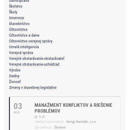
Samospráva
Školstvo
Školy
Smernice
Stavebníctvo
Účtovníctvo
Účtovníctvo a dane
Účtovníctvo verejnej správy
Umelá inteligencia
Verejná správa
Verejné obstarávanie-obstarávateľ
Verejné obstarávanie-uchádzač
Výroba
žiadny
Živnosť
Zmeny v stavebnej legislatíve
03
MANAŽMENT KONFLIKTOV A RIEŠENIE
PROBLÉMOV
AUG
8:30
Udalosť usporiadaná:
Verlag Dashöfer, s.r.o.
Typ Udalosti:
Školenie