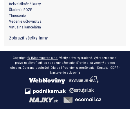
Rekvalifikačné kurzy
Školenia BOZP
Tlmočenie
Vedenie účtovníctva
Virtuálna kancelária
Zobraziť všetky firmy
Copyright
© iSicommerce s.r.o.
Všetky práva vyhradené. Vyhradzujeme si
právo udeľovať súhlas na rozmnožovanie, šírenie a na verejný prenos
obsahu.
Ochrana osobných údajov
|
Podmienky používania
|
Kontakt
|
GDPR -
Nastavenie sukromia