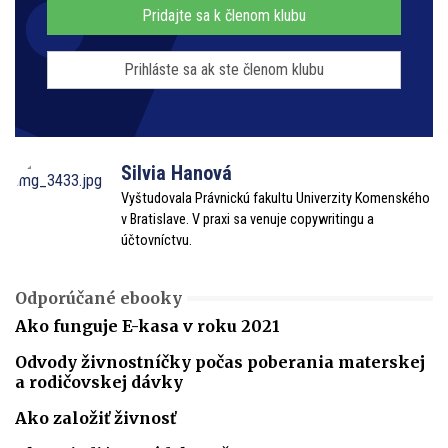
Pridajte sa k členom klubu
Prihláste sa ak ste členom klubu
Silvia Hanová
Vyštudovala Právnickú fakultu Univerzity Komenského
v Bratislave. V praxi sa venuje copywritingu a
účtovníctvu.
Odporúčané ebooky
Ako funguje E-kasa v roku 2021
Odvody živnostníčky počas poberania materskej
a rodičovskej dávky
Ako založiť živnosť