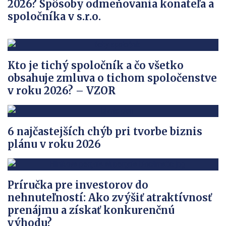
2026? Spôsoby odmeňovania konateľa a
spoločníka v s.r.o.
Kto je tichý spoločník a čo všetko
obsahuje zmluva o tichom spoločenstve
v roku 2026? – VZOR
6 najčastejších chýb pri tvorbe biznis
plánu v roku 2026
Príručka pre investorov do
nehnuteľností: Ako zvýšiť atraktívnosť
prenájmu a získať konkurenčnú
výhodu?