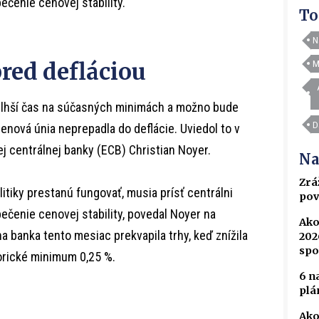
ečenie cenovej stability.
To
N
red defláciou
M
dlhší čas na súčasných minimách a možno bude
D
menová únia neprepadla do deflácie. Uviedol to v
j centrálnej banky (ECB) Christian Noyer.
Na
Zrá
tiky prestanú fungovať, musia prísť centrálni
pov
ečenie cenovej stability, povedal Noyer na
Ako
a banka tento mesiac prekvapila trhy, keď znížila
202
spo
orické minimum 0,25 %.
6 n
plá
Ako