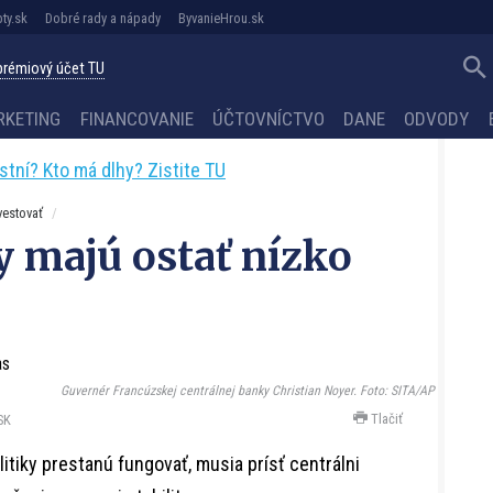
ty.sk
Dobré rady a nápady
ByvanieHrou.sk
 prémiový účet TU
RKETING
FINANCOVANIE
ÚČTOVNÍCTVO
DANE
ODVODY
astní? Kto má dlhy? Zistite TU
vestovať
 majú ostať nízko
Guvernér Francúzskej centrálnej banky Christian Noyer. Foto: SITA/AP
Tlačiť
SK
tiky prestanú fungovať, musia prísť centrálni