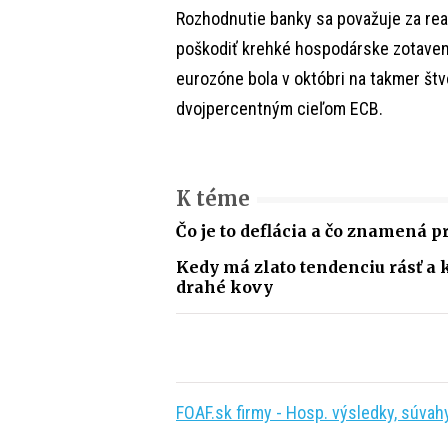
Rozhodnutie banky sa považuje za reakc
poškodiť krehké hospodárske zotaveni
eurozóne bola v októbri na takmer št
dvojpercentným cieľom ECB.
K téme
Čo je to deflácia a čo znamená 
Kedy má zlato tendenciu rásť a 
drahé kovy
FOAF.sk firmy - Hosp. výsledky, súvahy,