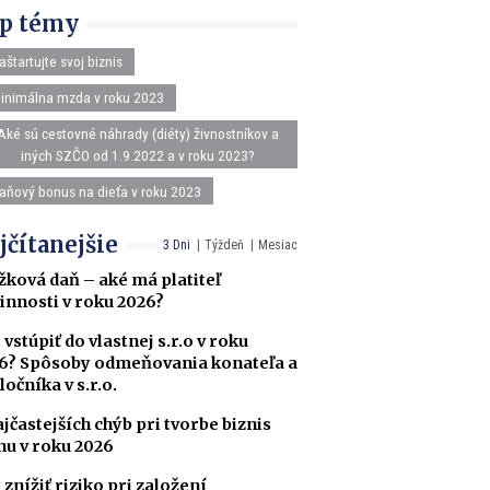
p témy
aštartujte svoj biznis
inimálna mzda v roku 2023
Aké sú cestovné náhrady (diéty) živnostníkov a
iných SZČO od 1.9.2022 a v roku 2023?
aňový bonus na dieťa v roku 2023
jčítanejšie
3 Dni
Týždeň
Mesiac
žková daň – aké má platiteľ
innosti v roku 2026?
 vstúpiť do vlastnej s.r.o v roku
6? Spôsoby odmeňovania konateľa a
ločníka v s.r.o.
ajčastejších chýb pri tvorbe biznis
nu v roku 2026
 znížiť riziko pri založení