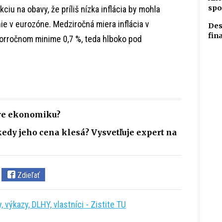
spo
iu na obavy, že príliš nízka inflácia by mohla
e v eurozóne. Medziročná miera inflácia v
Des
fin
vorročnom minime 0,7 %, teda hlboko pod
pre ekonomiku?
kedy jeho cena klesá? Vysvetľuje expert na
Zdieľať
 výkazy, DLHY, vlastníci - Zistite TU