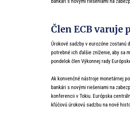
bankári s novými riešeniami na zabezp
Člen ECB varuje p
Úrokové sadzby v eurozóne zostanú 
potrebné ich ďalšie zníženie, aby sa 
pondelok člen Výkonnej rady Európske
Ak konvenčné nástroje monetárnej poli
bankári s novými riešeniami na zabezp
konferencii v Tokiu. Európska centráln
kľúčovú úrokovú sadzbu na nové hist