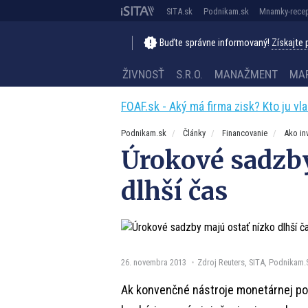
SITA.sk
Podnikam.sk
Mnamky-recep
Buďte správne informovaný!
Získajte
ŽIVNOSŤ
S.R.O.
MANAŽMENT
MA
FOAF.sk - Aký má firma zisk? Kto ju vl
Podnikam.sk
Články
Financovanie
Ako in
Úrokové sadzby
dlhší čas
26. novembra 2013
Zdroj Reuters, SITA, Podnikam.
Ak konvenčné nástroje monetárnej poli