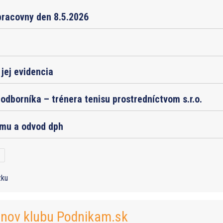
pracovny den 8.5.2026
jej evidencia
odborníka – trénera tenisu prostredníctvom s.r.o.
jmu a odvod dph
zku
enov klubu Podnikam.sk