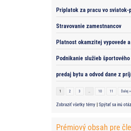
Priplatok za pracu vo sviatok-
Stravovanie zamestnancov
Platnost okamzitej vypovede a 
Podnikanie služieb športového 
predaj bytu a odvod dane z prí
1
2
3
…
10
11
Ďalej »
Zobraziť všetky témy
|
Spýtať sa inú otá
Prémiový obsah pre čl