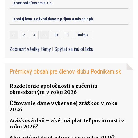
prostredníctvom s.r.o.
predaj bytu a odvod dane z príjmu a odvod dph
1
2
3
…
10
11
Ďalej »
Zobraziť všetky témy
|
Spýtať sa inú otázku
Prémiový obsah pre členov klubu Podnikam.sk
Rozdelenie spoločnosti s ručením
obmedzeným v roku 2026
Účtovanie dane vyberanej zrážkou v roku
2026
Zrážková daň – aké má platiteľ povinnosti v
roku 2026?
Ako vstúpiť do vlastnej s.r.o v roku 2026?