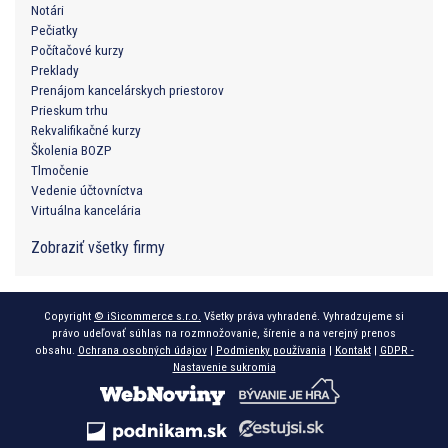
Notári
Pečiatky
Počítačové kurzy
Preklady
Prenájom kancelárskych priestorov
Prieskum trhu
Rekvalifikačné kurzy
Školenia BOZP
Tlmočenie
Vedenie účtovníctva
Virtuálna kancelária
Zobraziť všetky firmy
Copyright
© iSicommerce s.r.o.
Všetky práva vyhradené. Vyhradzujeme si
právo udeľovať súhlas na rozmnožovanie, šírenie a na verejný prenos
obsahu.
Ochrana osobných údajov
|
Podmienky používania
|
Kontakt
|
GDPR -
Nastavenie sukromia