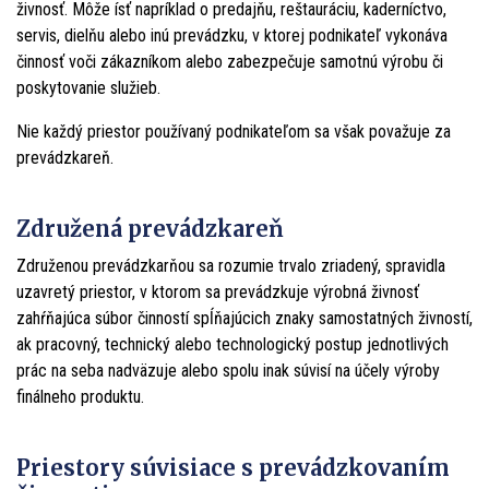
živnosť. Môže ísť napríklad o predajňu, reštauráciu, kaderníctvo,
servis, dielňu alebo inú prevádzku, v ktorej podnikateľ vykonáva
činnosť voči zákazníkom alebo zabezpečuje samotnú výrobu či
poskytovanie služieb.
Nie každý priestor používaný podnikateľom sa však považuje za
prevádzkareň.
Združená prevádzkareň
Združenou prevádzkarňou sa rozumie trvalo zriadený, spravidla
uzavretý priestor, v ktorom sa prevádzkuje výrobná živnosť
zahŕňajúca súbor činností spĺňajúcich znaky samostatných živností,
ak pracovný, technický alebo technologický postup jednotlivých
prác na seba nadväzuje alebo spolu inak súvisí na účely výroby
finálneho produktu.
Priestory súvisiace s prevádzkovaním