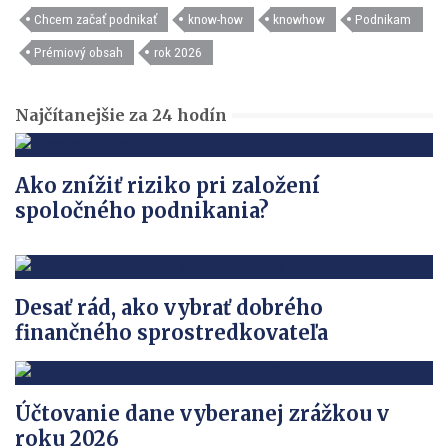
Chcem začať podnikať
know-how
knowhow
Podnikam
Prémiový obsah
rok 2026
Najčítanejšie za 24 hodín
Ako znížiť riziko pri založení
spoločného podnikania?
Desať rád, ako vybrať dobrého
finančného sprostredkovateľa
Účtovanie dane vyberanej zrážkou v
roku 2026