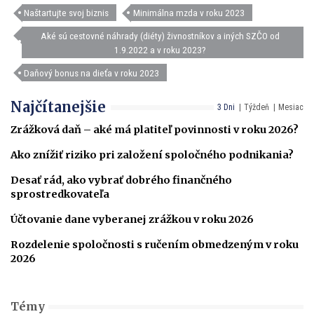
Naštartujte svoj biznis
Minimálna mzda v roku 2023
Aké sú cestovné náhrady (diéty) živnostníkov a iných SZČO od
1.9.2022 a v roku 2023?
Daňový bonus na dieťa v roku 2023
Najčítanejšie
3 Dni
Týždeň
Mesiac
Zrážková daň – aké má platiteľ povinnosti v roku 2026?
Ako znížiť riziko pri založení spoločného podnikania?
Desať rád, ako vybrať dobrého finančného
sprostredkovateľa
Účtovanie dane vyberanej zrážkou v roku 2026
Rozdelenie spoločnosti s ručením obmedzeným v roku
2026
Témy