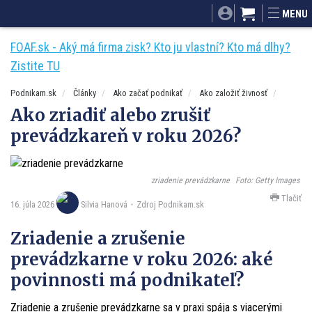
SITA.sk
Podnikam.sk
Mnamky-recepty.sk
Dobré rady a nápad
MENU
ByvanieHrou.sk
FOAF.sk - Aký má firma zisk? Kto ju vlastní? Kto má dlhy?
Zistite TU
Podnikam.sk
Články
Ako začať podnikať
Ako založiť živnosť
Ako zriadiť alebo zrušiť
prevádzkareň v roku 2026?
zriadenie prevádzkarne
Foto: Getty Images
Tlačiť
16. júla 2026
Zdroj Podnikam.sk
Silvia Hanová
Zriadenie a zrušenie
prevádzkarne v roku 2026: aké
povinnosti má podnikateľ?
Zriadenie a zrušenie prevádzkarne sa v praxi spája s viacerými