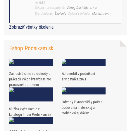
9:30
Udalosť usporiadaná:
Verlag Dashöfer, s.r.o.
Typ Udalosti:
Školenie
Oblasť školenia:
Manažment
Zobraziť všetky školenia
Eshop Podnikam.sk
Zamestnávanie na dohody o
Automobil v podnikaní
prácach vykonávaných mimo
živnostníka 2021
pracovného pomeru
Odvody živnostníčky počas
poberania materskej a
Služba zvýraznenie v
rodičovskej dávky
katalógu firiem Podnikam.sk