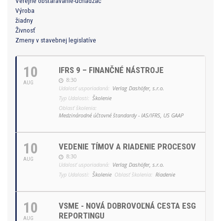
Verejné obstarávanie-uchádzač
Výroba
žiadny
Živnosť
Zmeny v stavebnej legislatíve
10
IFRS 9 – FINANČNÉ NÁSTROJE
8:30
AUG
Udalosť usporiadaná:
Verlag Dashöfer, s.r.o.
Typ Udalosti:
Školenie
Oblasť školenia:
Medzinárodné účtovné štandardy - IAS/IFRS, US GAAP
10
VEDENIE TÍMOV A RIADENIE PROCESOV
8:30
AUG
Udalosť usporiadaná:
Verlag Dashöfer, s.r.o.
Typ Udalosti:
Školenie
Oblasť školenia:
Riadenie
10
VSME - NOVÁ DOBROVOĽNÁ CESTA ESG
REPORTINGU
AUG