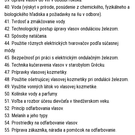
40. Voda (výskyt v prírode, posúdenie z chemického, fyzikálneho a
biologického hľadiska a požiadavky na ňu v odbore).
41. Tvrdosť a zmäkčovanie vody.
42. Technologický postup úpravy vlasov onduláciou železom.
43. Spôsoby natáčania.
44. Použitie rôznych elektrických tvarovačov podľa súčasnej
módy.
45. Bezpečnosť pri práci s elektrickým ondulačným železom.
46. Technika kučeravenia vlasov v starobylom Grécku.
47. Prípravky vlasovej kozmetiky.
48. Použitie ošetrujúcej vlasovej kozmetiky pri ondulácii železom.
49. Využitie vonných látok vo vlasovej kozmetike.
50. Kolínske vody a parfumy.
51. Voľba a rozbor účesu dievčaťa v tínedžerskom veku.
52. Princíp odfarbovania vlasov.
53. Melanín a jeho typy.
54. Prostriedky na odfarbovanie vlasov.
55. Príprava zákazníka, náradia a pomôcok na odfarbovanie.