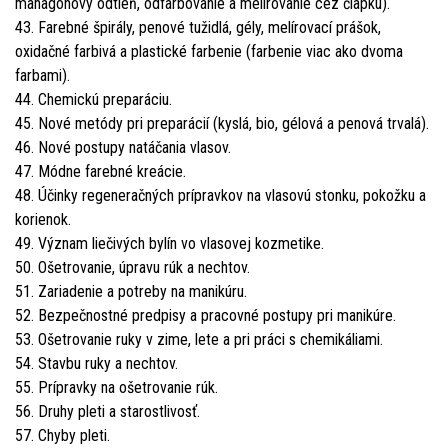
mahagónový odtieň, odfarbovanie a melírovanie cez čiapku).
43. Farebné špirály, penové tužidlá, gély, melírovací prášok,
oxidačné farbivá a plastické farbenie (farbenie viac ako dvoma
farbami).
44. Chemickú preparáciu.
45. Nové metódy pri preparácií (kyslá, bio, gélová a penová trvalá).
46. Nové postupy natáčania vlasov.
47. Módne farebné kreácie.
48. Účinky regeneračných prípravkov na vlasovú stonku, pokožku a
korienok.
49. Význam liečivých bylín vo vlasovej kozmetike.
50. Ošetrovanie, úpravu rúk a nechtov.
51. Zariadenie a potreby na manikúru.
52. Bezpečnostné predpisy a pracovné postupy pri manikúre.
53. Ošetrovanie ruky v zime, lete a pri práci s chemikáliami.
54. Stavbu ruky a nechtov.
55. Prípravky na ošetrovanie rúk.
56. Druhy pleti a starostlivosť.
57. Chyby pleti.