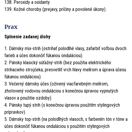
138. Peroxidy a oxidanty.
139. Kožné choroby (prejavy, príčiny a povolené úkony).
Prax
Splnenie zadanej úlohy
1. Dámsky mix-strih (ostrihať polodlhé vlasy, zafarbiť voľbou dvoch
farieb a účes dokončiť fúkanou onduláciou).
2. Pánsky klasický súťažný-strih (bez použitia elektrického
strihacieho strojčeka, presvetliť vrch hlavy melírom a úprava účesu
fúkanou onduláciou).
3. Večerný dámsky účes (oživený viacfarebným melírom,
zhotovený vodovou onduláciou s konečnou úpravou vypnutých
vlasov a použitie ozdoby).
4. Pánsky tupý strih (s konečnou úpravou použitím stylingových
prípravkov).
5. Dámsky top-strih (na polodlhých vlasoch, s farbením tón v tóne a
účes dokončiť fúkanou onduláciou s použitím stylingových