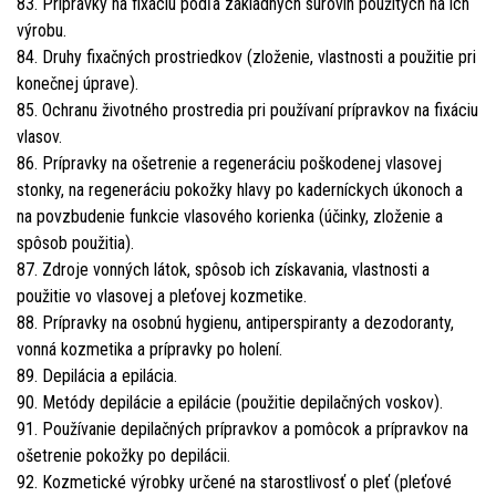
83. Prípravky na fixáciu podľa základných surovín použitých na ich
výrobu.
84. Druhy fixačných prostriedkov (zloženie, vlastnosti a použitie pri
konečnej úprave).
85. Ochranu životného prostredia pri používaní prípravkov na fixáciu
vlasov.
86. Prípravky na ošetrenie a regeneráciu poškodenej vlasovej
stonky, na regeneráciu pokožky hlavy po kaderníckych úkonoch a
na povzbudenie funkcie vlasového korienka (účinky, zloženie a
spôsob použitia).
87. Zdroje vonných látok, spôsob ich získavania, vlastnosti a
použitie vo vlasovej a pleťovej kozmetike.
88. Prípravky na osobnú hygienu, antiperspiranty a dezodoranty,
vonná kozmetika a prípravky po holení.
89. Depilácia a epilácia.
90. Metódy depilácie a epilácie (použitie depilačných voskov).
91. Používanie depilačných prípravkov a pomôcok a prípravkov na
ošetrenie pokožky po depilácii.
92. Kozmetické výrobky určené na starostlivosť o pleť (pleťové