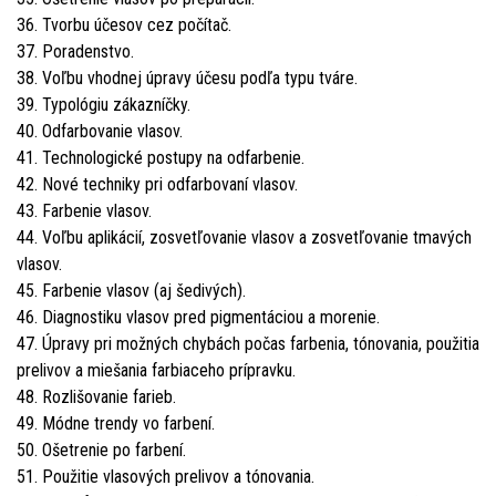
36. Tvorbu účesov cez počítač.
37. Poradenstvo.
38. Voľbu vhodnej úpravy účesu podľa typu tváre.
39. Typológiu zákazníčky.
40. Odfarbovanie vlasov.
41. Technologické postupy na odfarbenie.
42. Nové techniky pri odfarbovaní vlasov.
43. Farbenie vlasov.
44. Voľbu aplikácií, zosvetľovanie vlasov a zosvetľovanie tmavých
vlasov.
45. Farbenie vlasov (aj šedivých).
46. Diagnostiku vlasov pred pigmentáciou a morenie.
47. Úpravy pri možných chybách počas farbenia, tónovania, použitia
prelivov a miešania farbiaceho prípravku.
48. Rozlišovanie farieb.
49. Módne trendy vo farbení.
50. Ošetrenie po farbení.
51. Použitie vlasových prelivov a tónovania.