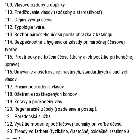
109. Vlasové ozdoby a doplnky.
110. Predlžovanie vlasov (spôsoby a starostlivosť).
111. Dejiny vývoja účesu.
112. Typológia tváre.
113. Rozbor náročného účesu podľa obrázka z katalógu.
114. Bezpečnostné a hygienické zásady pri náročnej účesovej
tvorbe.
115. Prostriedky na fixáciu účesu (druhy a ich použitie pri konečnej
úprave).
116. Umývanie a ošetrovanie mastných, štandardných a suchých
vlasov.
117. Príčiny poškodenia vlasov.
118. Ošetrenie rozštiepených koncov.
119. Zdravý a poškodený vlas.
120. Regeneračné zábaly (rozdelenie a postup).
121. Poradenská služba.
122. Využitie modernej počítačovej techniky pri voľbe účesu.
123. Trendy vo farbení (fyzikálne, čiastočné, oxidačné, rastlinné a
kovové).