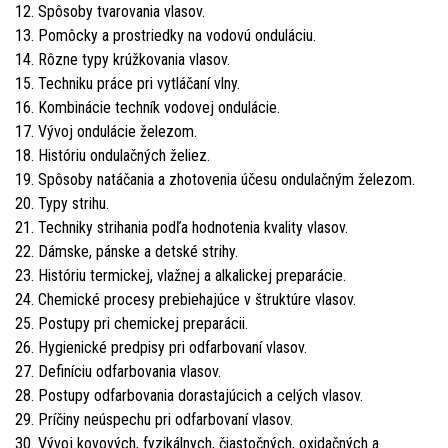
12. Spôsoby tvarovania vlasov.
13. Pomôcky a prostriedky na vodovú onduláciu.
14. Rôzne typy krúžkovania vlasov.
15. Techniku práce pri vytláčaní vlny.
16. Kombinácie techník vodovej ondulácie.
17. Vývoj ondulácie železom.
18. Históriu ondulačných želiez.
19. Spôsoby natáčania a zhotovenia účesu ondulačným železom.
20. Typy strihu.
21. Techniky strihania podľa hodnotenia kvality vlasov.
22. Dámske, pánske a detské strihy.
23. Históriu termickej, vlažnej a alkalickej preparácie.
24. Chemické procesy prebiehajúce v štruktúre vlasov.
25. Postupy pri chemickej preparácii.
26. Hygienické predpisy pri odfarbovaní vlasov.
27. Definíciu odfarbovania vlasov.
28. Postupy odfarbovania dorastajúcich a celých vlasov.
29. Príčiny neúspechu pri odfarbovaní vlasov.
30. Vývoj kovových, fyzikálnych, čiastočných, oxidačných a