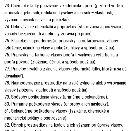
73. Chemické látky používané v kaderníckej praxi (peroxid vodíka,
amoniak a jeho soli, redukčné kyseliny a ich soli – vlastnosti,
význam a účinok na vlas a pokožku).
74. Uchovávanie chemikálií a prípravkov (stabilizácia a používanie,
zásady bezpečnosti a ochrany zdravia pri práci).
75. Klasické i najmodernejšie prípravky na odfarbovanie vlasov
(zloženie, účinok na vlasy a pokožku hlavy a spôsob použitia).
76. Prípravky na farbenie vlasov podľa trvanlivosti vyfarbenia a
podľa pôvodu (zloženie, účinok a spôsob použitia).
77. Princípy trvalého zvlnenia vlasov (chemické látky, ktorými sa dá
dosiahnuť).
78. Najmodernejšie prostriedky na trvalé zvlnenie alebo vyrovnanie
vlasov (zloženie, vlastnosti a spôsob použitia).
79. Spôsoby poškodenia vlasov (primárne a sekundárne).
80. Primárne poškodenie vlasov (choroby a ich následky).
81. Sekundárne poškodenie vlasov (fyzikálne, chemické a
mechanické príčiny a ošetrovanie).
82. Účinok prostriedkov na fixáciu a ich význam pri úprave vlasov.