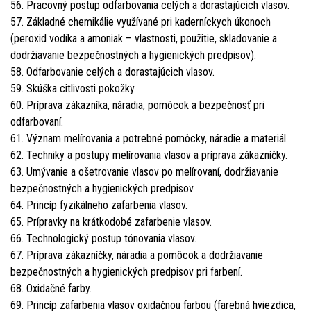
56. Pracovný postup odfarbovania celých a dorastajúcich vlasov.
57. Základné chemikálie využívané pri kaderníckych úkonoch
(peroxid vodíka a amoniak – vlastnosti, použitie, skladovanie a
dodržiavanie bezpečnostných a hygienických predpisov).
58. Odfarbovanie celých a dorastajúcich vlasov.
59. Skúška citlivosti pokožky.
60. Príprava zákazníka, náradia, pomôcok a bezpečnosť pri
odfarbovaní.
61. Význam melírovania a potrebné pomôcky, náradie a materiál.
62. Techniky a postupy melírovania vlasov a príprava zákazníčky.
63. Umývanie a ošetrovanie vlasov po melírovaní, dodržiavanie
bezpečnostných a hygienických predpisov.
64. Princíp fyzikálneho zafarbenia vlasov.
65. Prípravky na krátkodobé zafarbenie vlasov.
66. Technologický postup tónovania vlasov.
67. Príprava zákazníčky, náradia a pomôcok a dodržiavanie
bezpečnostných a hygienických predpisov pri farbení.
68. Oxidačné farby.
69. Princíp zafarbenia vlasov oxidačnou farbou (farebná hviezdica,