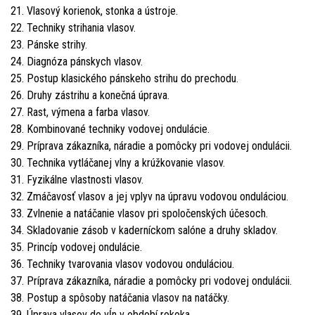
21. Vlasový korienok, stonka a ústroje.
22. Techniky strihania vlasov.
23. Pánske strihy.
24. Diagnóza pánskych vlasov.
25. Postup klasického pánskeho strihu do prechodu.
26. Druhy zástrihu a konečná úprava.
27. Rast, výmena a farba vlasov.
28. Kombinované techniky vodovej ondulácie.
29. Príprava zákazníka, náradie a pomôcky pri vodovej ondulácii.
30. Technika vytláčanej vlny a krúžkovanie vlasov.
31. Fyzikálne vlastnosti vlasov.
32. Zmáčavosť vlasov a jej vplyv na úpravu vodovou onduláciou.
33. Zvlnenie a natáčanie vlasov pri spoločenských účesoch.
34. Skladovanie zásob v kaderníckom salóne a druhy skladov.
35. Princíp vodovej ondulácie.
36. Techniky tvarovania vlasov vodovou onduláciou.
37. Príprava zákazníka, náradie a pomôcky pri vodovej ondulácii.
38. Postup a spôsoby natáčania vlasov na natáčky.
39. Úprava vlasov do vĺn v období rokoka.