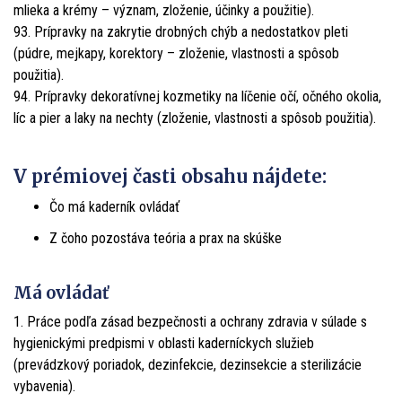
mlieka a krémy – význam, zloženie, účinky a použitie).
93. Prípravky na zakrytie drobných chýb a nedostatkov pleti
(púdre, mejkapy, korektory – zloženie, vlastnosti a spôsob
použitia).
94. Prípravky dekoratívnej kozmetiky na líčenie očí, očného okolia,
líc a pier a laky na nechty (zloženie, vlastnosti a spôsob použitia).
V prémiovej časti obsahu nájdete:
Čo má kaderník ovládať
Z čoho pozostáva teória a prax na skúške
Má ovládať
1. Práce podľa zásad bezpečnosti a ochrany zdravia v súlade s
hygienickými predpismi v oblasti kaderníckych služieb
(prevádzkový poriadok, dezinfekcie, dezinsekcie a sterilizácie
vybavenia).