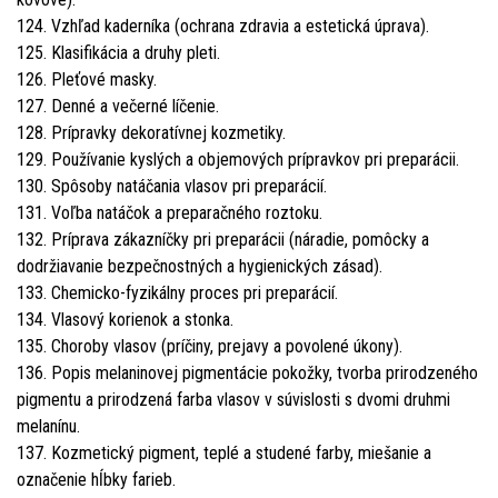
124. Vzhľad kaderníka (ochrana zdravia a estetická úprava).
125. Klasifikácia a druhy pleti.
126. Pleťové masky.
127. Denné a večerné líčenie.
128. Prípravky dekoratívnej kozmetiky.
129. Používanie kyslých a objemových prípravkov pri preparácii.
130. Spôsoby natáčania vlasov pri preparácií.
131. Voľba natáčok a preparačného roztoku.
132. Príprava zákazníčky pri preparácii (náradie, pomôcky a
dodržiavanie bezpečnostných a hygienických zásad).
133. Chemicko-fyzikálny proces pri preparácií.
134. Vlasový korienok a stonka.
135. Choroby vlasov (príčiny, prejavy a povolené úkony).
136. Popis melaninovej pigmentácie pokožky, tvorba prirodzeného
pigmentu a prirodzená farba vlasov v súvislosti s dvomi druhmi
melanínu.
137. Kozmetický pigment, teplé a studené farby, miešanie a
označenie hĺbky farieb.