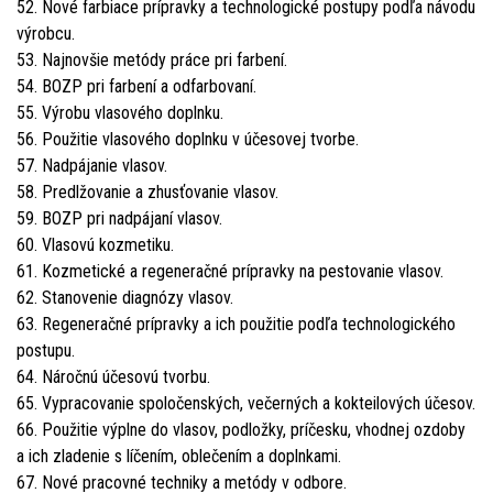
52. Nové farbiace prípravky a technologické postupy podľa návodu
výrobcu.
53. Najnovšie metódy práce pri farbení.
54. BOZP pri farbení a odfarbovaní.
55. Výrobu vlasového doplnku.
56. Použitie vlasového doplnku v účesovej tvorbe.
57. Nadpájanie vlasov.
58. Predlžovanie a zhusťovanie vlasov.
59. BOZP pri nadpájaní vlasov.
60. Vlasovú kozmetiku.
61. Kozmetické a regeneračné prípravky na pestovanie vlasov.
62. Stanovenie diagnózy vlasov.
63. Regeneračné prípravky a ich použitie podľa technologického
postupu.
64. Náročnú účesovú tvorbu.
65. Vypracovanie spoločenských, večerných a kokteilových účesov.
66. Použitie výplne do vlasov, podložky, príčesku, vhodnej ozdoby
a ich zladenie s líčením, oblečením a doplnkami.
67. Nové pracovné techniky a metódy v odbore.