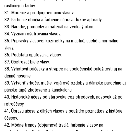
rastlinných farbív.
31. Morenie a predpigmentáciu vlasov.
32. Farbenie obočia a farbenie i úpravu fúzov aj brady.
33. Náradie, pomôcky a materiál na zvolený úkon.
34. Význam ošetrovania vlasov.
35. Prípravky vlasovej kozmetiky na mastné, suché a normálne
vlasy.
36. Podstatu opaľovania vlasov.
37. Ošetrovať biele vlasy.
38. Vyhotoviť príčesky a strapce na spoločenské príležitosti aj na
denné nosenie.
39. Vytvoriť vrkoče, mašle, vejárové ozdoby a dámske parochne aj
pánske tupé zhotovené z kanekalonu.
40. Historické účesy od staroveku cez stredovek, novovek až po
retroúčesy.
41. Úpravu účesu z dlhých vlasov s použitím poznatkov z histórie
účesov.
42. Módne trendy (objemová trvalá, farbenie vlasov na