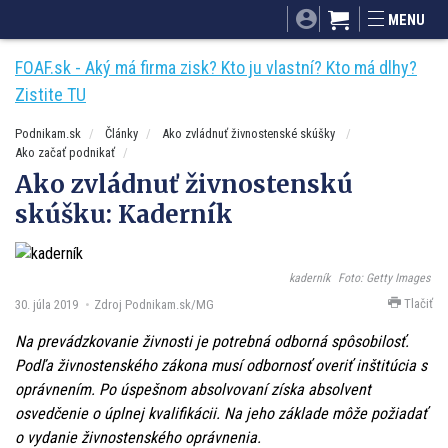
SITA.sk
Podnikam.sk
Mnamky-recepty.sk
MENU
Dobré rady a nápady
ByvanieHrou.sk
FOAF.sk - Aký má firma zisk? Kto ju vlastní? Kto má dlhy?
Zistite TU
Podnikam.sk
Články
Ako zvládnuť živnostenské skúšky
Ako začať podnikať
Ako zvládnuť živnostenskú
skúšku: Kaderník
kaderník
Foto: Getty Images
Tlačiť
30. júla 2019
Zdroj Podnikam.sk/MG
Na prevádzkovanie živnosti je potrebná odborná spôsobilosť.
Podľa živnostenského zákona musí odbornosť overiť inštitúcia s
oprávnením. Po úspešnom absolvovaní získa absolvent
osvedčenie o úplnej kvalifikácii. Na jeho základe môže požiadať
o vydanie živnostenského oprávnenia.