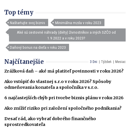
Top témy
Naštartujte svoj biznis
Minimálna mzda v roku 2023
Aké sú cestovné náhrady (diéty) živnostníkov a iných SZČO od
1.9.2022 a v roku 2023?
Daňový bonus na dieťa v roku 2023
Najčítanejšie
3 Dni
Týždeň
Mesiac
Zrážková daň – aké má platiteľ povinnosti v roku 2026?
Ako vstúpiť do vlastnej s.r.o v roku 2026? Spôsoby
odmeňovania konateľa a spoločníka v s.r.o.
6 najčastejších chýb pri tvorbe biznis plánu v roku 2026
Ako znížiť riziko pri založení spoločného podnikania?
Desať rád, ako vybrať dobrého finančného
sprostredkovateľa