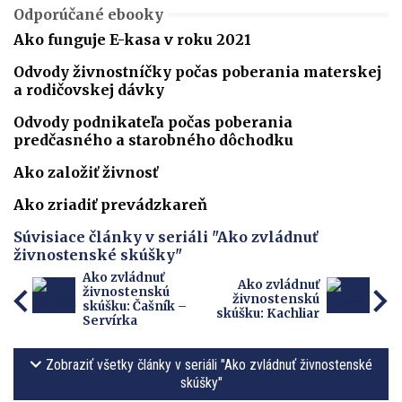
Odporúčané ebooky
Ako funguje E-kasa v roku 2021
Odvody živnostníčky počas poberania materskej
a rodičovskej dávky
Odvody podnikateľa počas poberania
predčasného a starobného dôchodku
Ako založiť živnosť
Ako zriadiť prevádzkareň
Súvisiace články v seriáli "Ako zvládnuť
živnostenské skúšky"
Ako zvládnuť
Ako zvládnuť
živnostenskú
živnostenskú
skúšku: Čašník –
skúšku: Kachliar
Servírka
Zobraziť všetky články v seriáli "Ako zvládnuť živnostenské
skúšky"