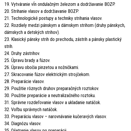
19. Vytváranie vĺn ondulačným železom a dodržiavanie BOZP.
20. Strihanie vlasov a dodržiavanie BOZP.
21. Technologické postupy a techniky strihania vlasov.
22. Rozdiely medzi pánskym a dámskym strihom (druhy pánskych,
dámskych a detských strihov).
23. Klasický pánsky strih do prechodu, zástrih a pánsky plastický
strih.
24. Druhy zástrihov.
25. Úpravu brady a fúzov.
26. Úpravu obočia pinzetou a nožničkami.
27. Skracovanie fúzov elektrickým strojčekom.
28. Preparácie vlasov.
29. Použitie rôznych druhov preparačných roztokov.
30. Použitie preparácie a neutralizačného roztoku.
31. Správne rozdeľovanie vlasov a ukladanie natáčok.
32. Voľbu správnych natáčok.
33. Preparáciu vlasov – narovnávanie kučeravých vlasov.
34. Diagnózu vlasov.
35. Ošetrenie vlasov po preparácii.