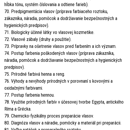
hĺbka tónu, systém číslovania a odtiene farieb).
70. Predpigmentácia vlasov (príprava farbiaceho roztoku,
zákazníka, náradia, pomôcok a dodržiavanie bezpečnostných a
hygienických predpisov).
71. Biologicky účinné látky vo vlasovej kozmetike.
72. Vlasové zábaly (druhy a použitie).
73. Prípravky na ošetrenie vlasov pred farbením a ich význam.
74. Postup farbenia poškodených vlasov (príprava zákazníka,
náradia, pomôcok a dodržiavanie bezpečnostných a hygienických
predpisov).
75. Prírodné farbivá henna a reng.
76. Výhody a nevýhody prírodných v porovnaní s kovovými a
oxidačnými farbivami.
77. Postup farbenia hennou.
78. Využitie prírodných farbív v účesovej tvorbe Egypta, antického
Ríma a Grécka.
79. Chemicko-fyzikálny proces preparácie vlasov.
80. Diagnóza vlasov a náradie, pomôcky a materiál pri preparácii.
81. Voľba natáčok a preparačného roztoku.