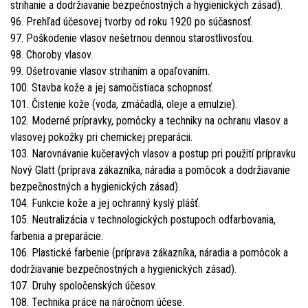
strihanie a dodržiavanie bezpečnostných a hygienických zásad).
96. Prehľad účesovej tvorby od roku 1920 po súčasnosť.
97. Poškodenie vlasov nešetrnou dennou starostlivosťou.
98. Choroby vlasov.
99. Ošetrovanie vlasov strihaním a opaľovaním.
100. Stavba kože a jej samočistiaca schopnosť.
101. Čistenie kože (voda, zmáčadlá, oleje a emulzie).
102. Moderné prípravky, pomôcky a techniky na ochranu vlasov a
vlasovej pokožky pri chemickej preparácii.
103. Narovnávanie kučeravých vlasov a postup pri použití prípravku
Nový Glatt (príprava zákazníka, náradia a pomôcok a dodržiavanie
bezpečnostných a hygienických zásad).
104. Funkcie kože a jej ochranný kyslý plášť.
105. Neutralizácia v technologických postupoch odfarbovania,
farbenia a preparácie.
106. Plastické farbenie (príprava zákazníka, náradia a pomôcok a
dodržiavanie bezpečnostných a hygienických zásad).
107. Druhy spoločenských účesov.
108. Technika práce na náročnom účese.