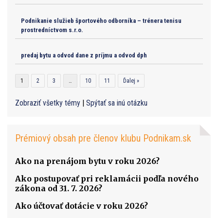
Podnikanie služieb športového odborníka – trénera tenisu
prostredníctvom s.r.o.
predaj bytu a odvod dane z príjmu a odvod dph
1
2
3
…
10
11
Ďalej »
Zobraziť všetky témy
|
Spýtať sa inú otázku
Prémiový obsah pre členov klubu Podnikam.sk
Ako na prenájom bytu v roku 2026?
Ako postupovať pri reklamácii podľa nového
zákona od 31. 7. 2026?
Ako účtovať dotácie v roku 2026?