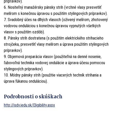
prípravkov).
6. Nositeľný manažérsky pánsky strih (vrchné vlasy presvetliť
melírom s konečnou úpravou s použitím stylingových prípravkov).
7. Svadobný účes na dlhých vlasoch (oživený melírom, zhotovený
vodovou onduláciou s konečnou úpravou vypnutých všetkých
vlasov s použitím ozdôb).
8. Pánsky strih dostratena (s použitím elektrického strihacieho
strojčeka, presvetliť vlasy melírom a úprava použitím stylingových
prípravkov).
9. Objemová preparácia vlasov (použiteľná na denné nosenie,
ľubovoľná technika vodovej ondulácie a úprava účesu pomocou
stylingových prípravkov).
10. Módny pánsky strih (použitie viacerých techník strihania a
úprava fúkanou onduláciou).
Podrobnosti o skúškach
http://isdv.iedu.sk/Eligibility.aspx