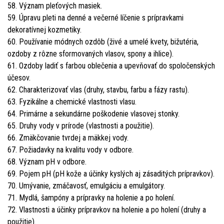
58. Význam pleťových masiek.
59. Úpravu pleti na denné a večerné líčenie s prípravkami
dekoratívnej kozmetiky.
60. Používanie módnych ozdôb (živé a umelé kvety, bižutéria,
ozdoby z rôzne sformovaných vlasov, spony a ihlice).
61. Ozdoby ladiť s farbou oblečenia a upevňovať do spoločenských
účesov.
62. Charakterizovať vlas (druhy, stavbu, farbu a fázy rastu).
63. Fyzikálne a chemické vlastnosti vlasu.
64. Primárne a sekundárne poškodenie vlasovej stonky.
65. Druhy vody v prírode (vlastnosti a použitie).
66. Zmäkčovanie tvrdej a mäkkej vody.
67. Požiadavky na kvalitu vody v odbore.
68. Význam pH v odbore.
69. Pojem pH (pH kože a účinky kyslých aj zásaditých prípravkov).
70. Umývanie, zmáčavosť, emulgáciu a emulgátory.
71. Mydlá, šampóny a prípravky na holenie a po holení.
72. Vlastnosti a účinky prípravkov na holenie a po holení (druhy a
použitie).