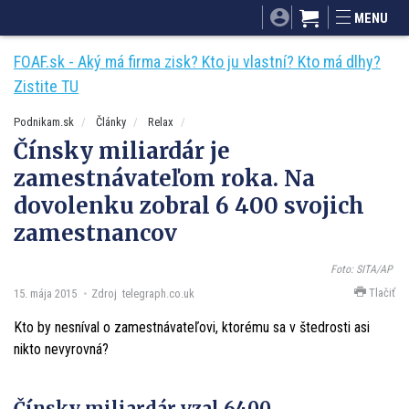
SITA.sk
Podnikam.sk
Mnamky-recepty.sk
MENU
Dobré rady a nápady
ByvanieHrou.sk
FOAF.sk - Aký má firma zisk? Kto ju vlastní? Kto má dlhy?
Zistite TU
Podnikam.sk
Články
Relax
Čínsky miliardár je
zamestnávateľom roka. Na
dovolenku zobral 6 400 svojich
zamestnancov
Foto: SITA/AP
Tlačiť
15. mája 2015
Zdroj telegraph.co.uk
Kto by nesníval o zamestnávateľovi, ktorému sa v štedrosti asi
nikto nevyrovná?
Čínsky miliardár vzal 6400