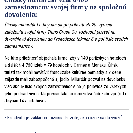
zamestnancov svojej firmy na spoločnú
dovolenku
Čínsky miliardár Li Jinyuan sa pri príležitosti 20. výročia
založenia svojej firmy Tiens Group Co. rozhodol pozvať na
štvordňovú dovolenku do Francúzska takmer 6 a pol tisíc svojich
zamestnancov.
Na túto príležitosť objednala firma izby v 140 parížskych hoteloch
a ďalších 4 760 izieb v 79 hoteloch v Cannes a Monaku. Čínski
turisti tak mohli navštíviť francúzske kultúrne pamiatky a v cene
zájazdu mali zabezpečené aj jedlo. Miliardár pozval na dovolenku
viac ako 6-tisíc svojich zamestnancov, čo je polovica zo všetkých
jeho podriadených. Na presun takého množstva ľudí zabezpečil Li
Jinyuan 147 autobusov.
Kreativita je základom biznisu. Pozrite, ako rôzne sa dá využiť