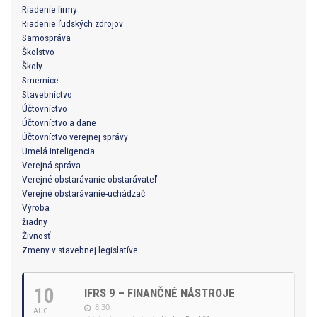
Riadenie firmy
Riadenie ľudských zdrojov
Samospráva
Školstvo
Školy
Smernice
Stavebníctvo
Účtovníctvo
Účtovníctvo a dane
Účtovníctvo verejnej správy
Umelá inteligencia
Verejná správa
Verejné obstarávanie-obstarávateľ
Verejné obstarávanie-uchádzač
Výroba
žiadny
Živnosť
Zmeny v stavebnej legislatíve
10
IFRS 9 – FINANČNÉ NÁSTROJE
8:30
AUG