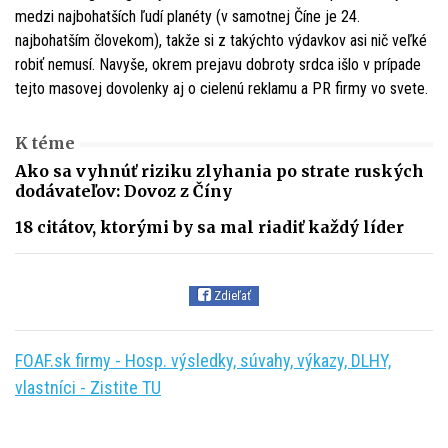
medzi najbohatších ľudí planéty (v samotnej Číne je 24.
najbohatším človekom), takže si z takýchto výdavkov asi nič veľké
robiť nemusí. Navyše, okrem prejavu dobroty srdca išlo v prípade
tejto masovej dovolenky aj o cielenú reklamu a PR firmy vo svete.
K téme
Ako sa vyhnúť riziku zlyhania po strate ruských
dodávateľov: Dovoz z Číny
18 citátov, ktorými by sa mal riadiť každý líder
Zdieľať
FOAF.sk firmy - Hosp. výsledky, súvahy, výkazy, DLHY,
vlastníci - Zistite TU