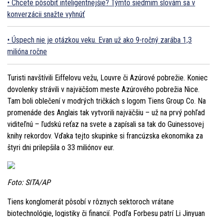
Chcete pôsobiť inteligentnejšie? Týmto siedmim slovám sa v
konverzácii snažte vyhnúť
Úspech nie je otázkou veku. Evan už ako 9-ročný zarába 1,3
milióna ročne
Turisti navštívili Eiffelovu vežu, Louvre či Azúrové pobrežie. Koniec
dovolenky strávili v najväčšom meste Azúrového pobrežia Nice.
Tam boli oblečení v modrých tričkách s logom Tiens Group Co. Na
promenáde des Anglais tak vytvorili najväčšiu – už na prvý pohľad
viditeľnú – ľudskú reťaz na svete a zapísali sa tak do Guinessovej
knihy rekordov. Vďaka tejto skupinke si francúzska ekonomika za
štyri dni prilepšila o 33 miliónov eur.
Foto: SITA/AP
Tiens konglomerát pôsobí v rôznych sektoroch vrátane
biotechnológie, logistiky či financií. Podľa Forbesu patrí Li Jinyuan