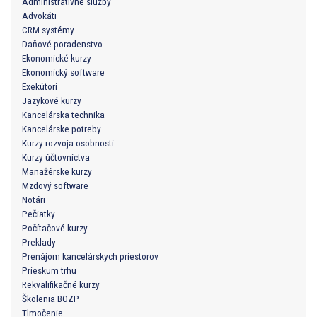
Administratívne služby
Advokáti
CRM systémy
Daňové poradenstvo
Ekonomické kurzy
Ekonomický software
Exekútori
Jazykové kurzy
Kancelárska technika
Kancelárske potreby
Kurzy rozvoja osobnosti
Kurzy účtovníctva
Manažérske kurzy
Mzdový software
Notári
Pečiatky
Počítačové kurzy
Preklady
Prenájom kancelárskych priestorov
Prieskum trhu
Rekvalifikačné kurzy
Školenia BOZP
Tlmočenie