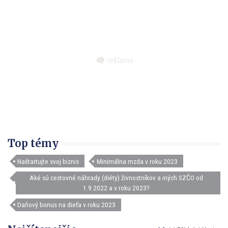
Top témy
Naštartujte svoj biznis
Minimálna mzda v roku 2023
Aké sú cestovné náhrady (diéty) živnostníkov a iných SZČO od
1.9.2022 a v roku 2023?
Daňový bonus na dieťa v roku 2023