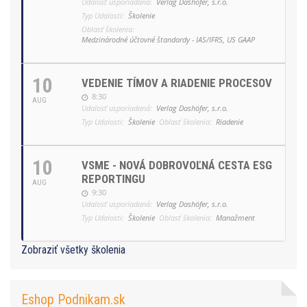
Udalosť usporiadaná:
Verlag Dashöfer, s.r.o.
Typ Udalosti:
Školenie
Oblasť školenia:
Medzinárodné účtovné štandardy - IAS/IFRS, US GAAP
10
VEDENIE TÍMOV A RIADENIE PROCESOV
8:30
AUG
Udalosť usporiadaná:
Verlag Dashöfer, s.r.o.
Typ Udalosti:
Školenie
Oblasť školenia:
Riadenie
10
VSME - NOVÁ DOBROVOĽNÁ CESTA ESG
REPORTINGU
AUG
9:30
Udalosť usporiadaná:
Verlag Dashöfer, s.r.o.
Typ Udalosti:
Školenie
Oblasť školenia:
Manažment
Zobraziť všetky školenia
Eshop Podnikam.sk