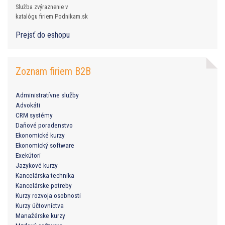
Služba zvýraznenie v
katalógu firiem Podnikam.sk
Prejsť do eshopu
Zoznam firiem B2B
Administratívne služby
Advokáti
CRM systémy
Daňové poradenstvo
Ekonomické kurzy
Ekonomický software
Exekútori
Jazykové kurzy
Kancelárska technika
Kancelárske potreby
Kurzy rozvoja osobnosti
Kurzy účtovníctva
Manažérske kurzy