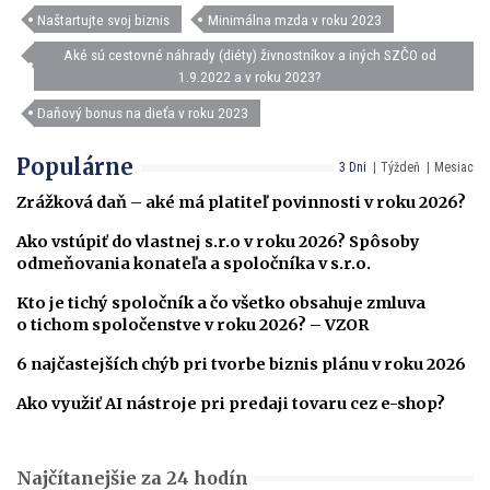
Naštartujte svoj biznis
Minimálna mzda v roku 2023
Aké sú cestovné náhrady (diéty) živnostníkov a iných SZČO od
1.9.2022 a v roku 2023?
Daňový bonus na dieťa v roku 2023
Populárne
3 Dni
Týždeň
Mesiac
Zrážková daň – aké má platiteľ povinnosti v roku 2026?
Ako vstúpiť do vlastnej s.r.o v roku 2026? Spôsoby
odmeňovania konateľa a spoločníka v s.r.o.
Kto je tichý spoločník a čo všetko obsahuje zmluva
o tichom spoločenstve v roku 2026? – VZOR
6 najčastejších chýb pri tvorbe biznis plánu v roku 2026
Ako využiť AI nástroje pri predaji tovaru cez e-shop?
Najčítanejšie za 24 hodín