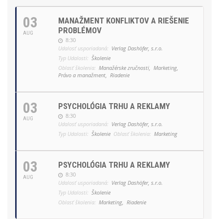
03
MANAŽMENT KONFLIKTOV A RIEŠENIE
PROBLÉMOV
AUG
8:30
Udalosť usporiadaná:
Verlag Dashöfer, s.r.o.
Typ Udalosti:
Školenie
Oblasť školenia:
Manažérske zručnosti,
Marketing,
Právo a manažment,
Riadenie
03
PSYCHOLÓGIA TRHU A REKLAMY
8:30
AUG
Udalosť usporiadaná:
Verlag Dashöfer, s.r.o.
Typ Udalosti:
Školenie
Oblasť školenia:
Marketing
03
PSYCHOLÓGIA TRHU A REKLAMY
8:30
AUG
Udalosť usporiadaná:
Verlag Dashöfer, s.r.o.
Typ Udalosti:
Školenie
Oblasť školenia:
Marketing,
Riadenie