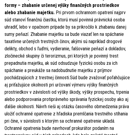
formy – zhabanie určenej výšky finančných prostriedkov
alebo zhabanie majetku.
Pri prvom ochrannom opatrení najprv
súd stanoví finančnú čiastku, ktorú musí povinná právnická osoba
uhradiť, lebo v opačnom prípade by sa prikročilo k zhabaniu danej
sumy peňazí. Zhabanie majetku sa bude viazať len na spáchanie
taxatívne určených trestných činov, akými sú napríklad drogové
delikty, obchod s ľuďmi, vydieranie, falšovanie peňazí a dokladov,
zločinecké skupiny či terorizmus, pri ktorých je povinný trest
prepadnutia majetku, ak súd odsudzuje fyzickú osobu za ich
spáchanie a preukáže sa nadobudnutie majetku z príjmov
pochádzajúcich z trestnej činnosti.Súd bude zvažovať poľahčujúce
aj priťažujúce okolnosti pri určovaní výmeru výšky finančných
prostriedkov v závislosti od výšky škody, výšky prospechu, trpenia
alebo podporovania protiprávneho správania fyzickej osoby ako aj
ďalšie okolnosti. Návrh rieši aj otázku časového obmedzenia práva
uložiť ochranné opatrenie z hľadiska premlčania trestného stíhania
pri čine, v súvislosti s ktorým sa ochranné opatrenie ukladá.
Ochranné opatrenia bude navrhovať prokurátor podaním na