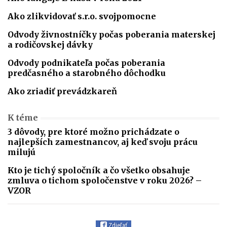
Ako zlikvidovať s.r.o. svojpomocne
Odvody živnostníčky počas poberania materskej
a rodičovskej dávky
Odvody podnikateľa počas poberania
predčasného a starobného dôchodku
Ako zriadiť prevádzkareň
K téme
3 dôvody, pre ktoré možno prichádzate o
najlepších zamestnancov, aj keď svoju prácu
milujú
Kto je tichý spoločník a čo všetko obsahuje
zmluva o tichom spoločenstve v roku 2026? –
VZOR
Zdieľať