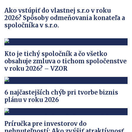
Ako vstúpiť do vlastnej s.r.o v roku
2026? Spôsoby odmeňovania konateľa a
spoločníka v s.r.o.
Kto je tichý spoločník a čo všetko
obsahuje zmluva o tichom spoločenstve
v roku 2026? – VZOR
6 najčastejších chýb pri tvorbe biznis
plánu v roku 2026
Príručka pre investorov do
nehnuteľností: Ako zvýšiť atraktívnosť