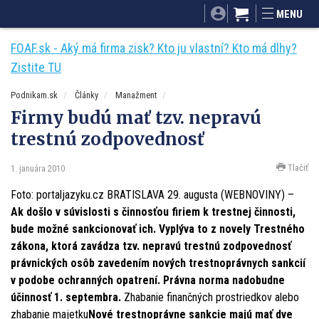
SITA.sk
Podnikam.sk
Mnamky-recepty.sk
MENU
Dobré rady a nápady
ByvanieHrou.sk
FOAF.sk - Aký má firma zisk? Kto ju vlastní? Kto má dlhy?
Zistite TU
Podnikam.sk
Články
Manažment
Firmy budú mať tzv. nepravú
trestnú zodpovednosť
Tlačiť
1. januára 2010
Foto: portaljazyku.cz BRATISLAVA 29. augusta (WEBNOVINY) –
Ak došlo v súvislosti s činnosťou firiem k trestnej činnosti,
bude možné sankcionovať ich. Vyplýva to z novely Trestného
zákona, ktorá zavádza tzv. nepravú trestnú zodpovednosť
právnických osôb zavedením nových trestnoprávnych sankcií
v podobe ochranných opatrení. Právna norma nadobudne
účinnosť 1. septembra.
Zhabanie finančných prostriedkov alebo
zhabanie majetku
Nové trestnoprávne sankcie majú mať dve