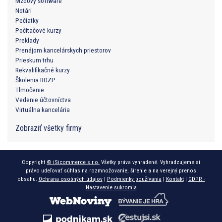
Mzdový software
Notári
Pečiatky
Počítačové kurzy
Preklady
Prenájom kancelárskych priestorov
Prieskum trhu
Rekvalifikačné kurzy
Školenia BOZP
Tlmočenie
Vedenie účtovníctva
Virtuálna kancelária
Zobraziť všetky firmy
Copyright
© iSicommerce s.r.o.
Všetky práva vyhradené. Vyhradzujeme si
právo udeľovať súhlas na rozmnožovanie, šírenie a na verejný prenos
obsahu.
Ochrana osobných údajov
|
Podmienky používania
|
Kontakt
|
GDPR -
Nastavenie sukromia