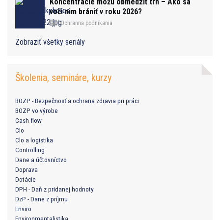
Koncentrácie môžu obmedziť trh – Ako sa
voči nim brániť v roku 2026?
Ochranna podnikania
Zobraziť všetky seriály
Školenia, semináre, kurzy
BOZP - Bezpečnosť a ochrana zdravia pri práci
BOZP vo výrobe
Cash flow
Clo
Clo a logistika
Controlling
Dane a účtovníctvo
Doprava
Dotácie
DPH - Daň z pridanej hodnoty
DzP - Dane z príjmu
Enviro
Environmentalistika