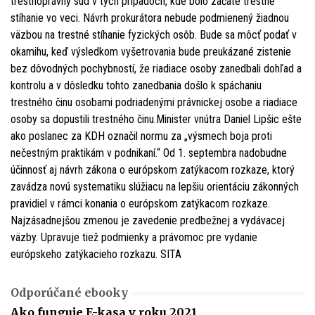
trestnoprávny súd v tých prípadoch, kde bolo začaté trestné
stíhanie vo veci. Návrh prokurátora nebude podmienený žiadnou
väzbou na trestné stíhanie fyzických osôb. Bude sa môcť podať v
okamihu, keď výsledkom vyšetrovania bude preukázané zistenie
bez dôvodných pochybností, že riadiace osoby zanedbali dohľad a
kontrolu a v dôsledku tohto zanedbania došlo k spáchaniu
trestného činu osobami podriadenými právnickej osobe a riadiace
osoby sa dopustili trestného činu.Minister vnútra Daniel Lipšic ešte
ako poslanec za KDH označil normu za „výsmech boja proti
nečestným praktikám v podnikaní.“ Od 1. septembra nadobudne
účinnosť aj návrh zákona o európskom zatýkacom rozkaze, ktorý
zavádza novú systematiku slúžiacu na lepšiu orientáciu zákonných
pravidiel v rámci konania o európskom zatýkacom rozkaze.
Najzásadnejšou zmenou je zavedenie predbežnej a vydávacej
väzby. Upravuje tiež podmienky a právomoc pre vydanie
európskeho zatýkacieho rozkazu. SITA
Odporúčané ebooky
Ako funguje E-kasa v roku 2021