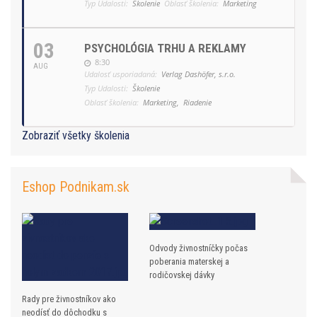
Typ Udalosti:
Školenie
Oblasť školenia:
Marketing
03
PSYCHOLÓGIA TRHU A REKLAMY
8:30
AUG
Udalosť usporiadaná:
Verlag Dashöfer, s.r.o.
Typ Udalosti:
Školenie
Oblasť školenia:
Marketing,
Riadenie
Zobraziť všetky školenia
Eshop Podnikam.sk
Odvody živnostníčky počas
poberania materskej a
rodičovskej dávky
Rady pre živnostníkov ako
neodísť do dôchodku s