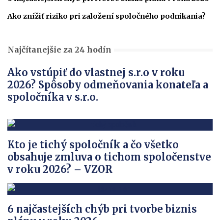
Ako znížiť riziko pri založení spoločného podnikania?
Najčítanejšie za 24 hodín
Ako vstúpiť do vlastnej s.r.o v roku
2026? Spôsoby odmeňovania konateľa a
spoločníka v s.r.o.
Kto je tichý spoločník a čo všetko
obsahuje zmluva o tichom spoločenstve
v roku 2026? – VZOR
6 najčastejších chýb pri tvorbe biznis