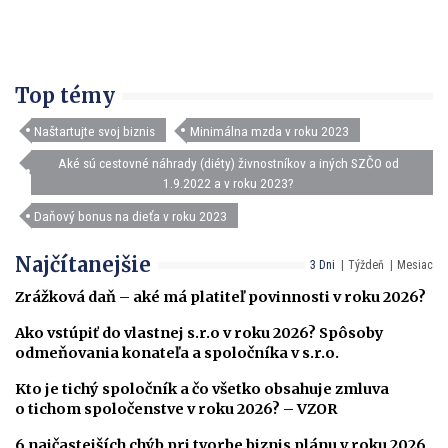
Top témy
Naštartujte svoj biznis
Minimálna mzda v roku 2023
Aké sú cestovné náhrady (diéty) živnostníkov a iných SZČO od
1.9.2022 a v roku 2023?
Daňový bonus na dieťa v roku 2023
Najčítanejšie
3 Dni
Týždeň
Mesiac
Zrážková daň – aké má platiteľ povinnosti v roku 2026?
Ako vstúpiť do vlastnej s.r.o v roku 2026? Spôsoby
odmeňovania konateľa a spoločníka v s.r.o.
Kto je tichý spoločník a čo všetko obsahuje zmluva
o tichom spoločenstve v roku 2026? – VZOR
6 najčastejších chýb pri tvorbe biznis plánu v roku 2026