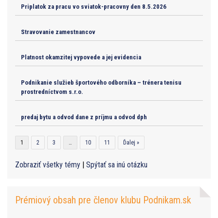
Priplatok za pracu vo sviatok-pracovny den 8.5.2026
Stravovanie zamestnancov
Platnost okamzitej vypovede a jej evidencia
Podnikanie služieb športového odborníka – trénera tenisu
prostredníctvom s.r.o.
predaj bytu a odvod dane z príjmu a odvod dph
1
2
3
…
10
11
Ďalej »
Zobraziť všetky témy
|
Spýtať sa inú otázku
Prémiový obsah pre členov klubu Podnikam.sk