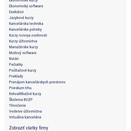
Ekonomické kurzy
Ekonomický software
Exekútori
Jazykové kurzy
Kancelárska technika
Kancelárske potreby
Kurzy rozvoja osobnosti
Kurzy účtovníctva
Manažérske kurzy
Mzdový software
Notári
Pečiatky
Počítačové kurzy
Preklady
Prenájom kancelárskych priestorov
Prieskum trhu
Rekvalifikačné kurzy
Školenia BOZP
Tlmočenie
Vedenie účtovníctva
Virtuálna kancelária
Zobraziť všetky firmy