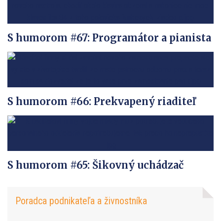
S humorom #67: Programátor a pianista
S humorom #66: Prekvapený riaditeľ
S humorom #65: Šikovný uchádzač
Poradca podnikateľa a živnostníka