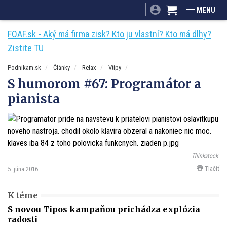
SITA.sk
Podnikam.sk
Mnamky-recepty.sk
MENU
Dobré rady a nápady
ByvanieHrou.sk
FOAF.sk - Aký má firma zisk? Kto ju vlastní? Kto má dlhy?
Zistite TU
Podnikam.sk
Články
Relax
Vtipy
S humorom #67: Programátor a
pianista
Thinkstock
Tlačiť
5. júna 2016
K téme
S novou Tipos kampaňou prichádza explózia
radosti