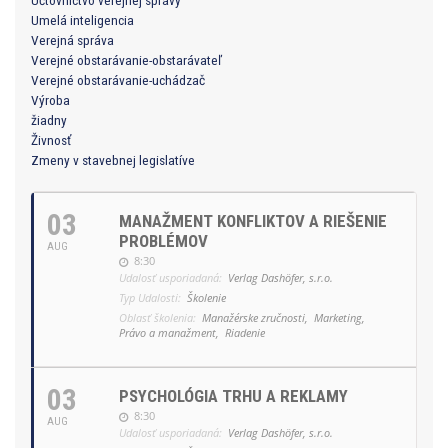
Účtovníctvo verejnej správy
Umelá inteligencia
Verejná správa
Verejné obstarávanie-obstarávateľ
Verejné obstarávanie-uchádzač
Výroba
žiadny
Živnosť
Zmeny v stavebnej legislatíve
03
MANAŽMENT KONFLIKTOV A RIEŠENIE
PROBLÉMOV
AUG
8:30
Udalosť usporiadaná:
Verlag Dashöfer, s.r.o.
Typ Udalosti:
Školenie
Oblasť školenia:
Manažérske zručnosti,
Marketing,
Právo a manažment,
Riadenie
03
PSYCHOLÓGIA TRHU A REKLAMY
8:30
AUG
Udalosť usporiadaná:
Verlag Dashöfer, s.r.o.