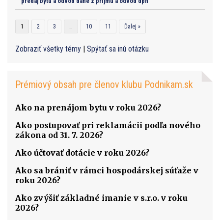
predaj bytu a odvod dane z príjmu a odvod dph
1
2
3
…
10
11
Ďalej »
Zobraziť všetky témy
|
Spýtať sa inú otázku
Prémiový obsah pre členov klubu Podnikam.sk
Ako na prenájom bytu v roku 2026?
Ako postupovať pri reklamácii podľa nového
zákona od 31. 7. 2026?
Ako účtovať dotácie v roku 2026?
Ako sa brániť v rámci hospodárskej súťaže v
roku 2026?
Ako zvýšiť základné imanie v s.r.o. v roku
2026?