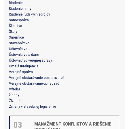
Riadenie
Riadenie firmy
Riadenie ľudských zdrojov
Samospráva
Školstvo
Školy
Smernice
Stavebníctvo
Účtovníctvo
Účtovníctvo a dane
Účtovníctvo verejnej správy
Umelá inteligencia
Verejná správa
Verejné obstarávanie-obstarávateľ
Verejné obstarávanie-uchádzač
Výroba
žiadny
Živnosť
Zmeny v stavebnej legislatíve
03
MANAŽMENT KONFLIKTOV A RIEŠENIE