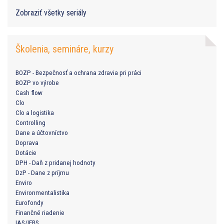
Zobraziť všetky seriály
Školenia, semináre, kurzy
BOZP - Bezpečnosť a ochrana zdravia pri práci
BOZP vo výrobe
Cash flow
Clo
Clo a logistika
Controlling
Dane a účtovníctvo
Doprava
Dotácie
DPH - Daň z pridanej hodnoty
DzP - Dane z príjmu
Enviro
Environmentalistika
Eurofondy
Finančné riadenie
IAS/IFRS