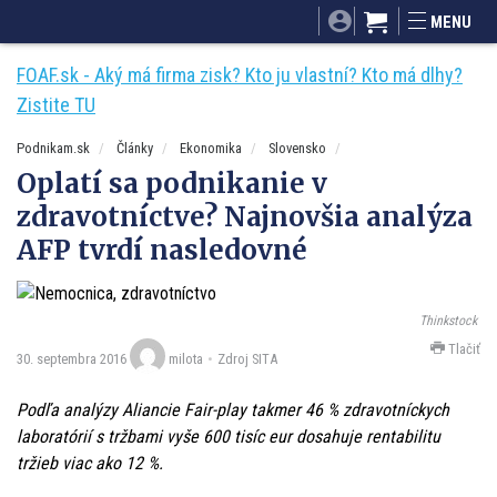
SITA.sk
Podnikam.sk
Mnamky-recepty.sk
MENU
Dobré rady a nápady
ByvanieHrou.sk
FOAF.sk - Aký má firma zisk? Kto ju vlastní? Kto má dlhy?
Zistite TU
Podnikam.sk
Články
Ekonomika
Slovensko
Oplatí sa podnikanie v
zdravotníctve? Najnovšia analýza
AFP tvrdí nasledovné
Thinkstock
Tlačiť
30. septembra 2016
Zdroj SITA
milota
Podľa analýzy Aliancie Fair-play takmer 46 % zdravotníckych
laboratórií s tržbami vyše 600 tisíc eur dosahuje rentabilitu
tržieb viac ako 12 %.