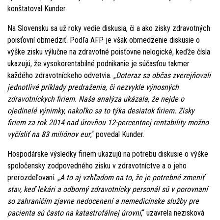
konštatoval Kunder.
Na Slovensku sa už roky vedie diskusia, či a ako zisky zdravotných
poisťovní obmedziť. Podľa AFP je však obmedzenie diskusie o
výške zisku výlučne na zdravotné poisťovne nelogické, keďže čísla
ukazujú, že vysokorentabilné podnikanie je súčasťou takmer
každého zdravotníckeho odvetvia. „
Doteraz sa občas zverejňovali
jednotlivé príklady predraženia, či nezvykle výnosných
zdravotníckych firiem. Naša analýza ukázala, že nejde o
ojedinelé výnimky, nakoľko sa to týka desiatok firiem. Zisky
firiem za rok 2014 nad úrovňou 12-percentnej rentability možno
vyčísliť na 83 miliónov eur
,“ povedal Kunder.
Hospodárske výsledky firiem ukazujú na potrebu diskusie o výške
spoločensky zodpovedného zisku v zdravotníctve a o jeho
prerozdeľovaní. „
A to aj vzhľadom na to, že je potrebné zmeniť
stav, keď lekári a odborný zdravotnícky personál sú v porovnaní
so zahraničím zjavne nedocenení a nemedicínske služby pre
pacienta sú často na katastrofálnej úrovni
,“ uzavrela nezisková