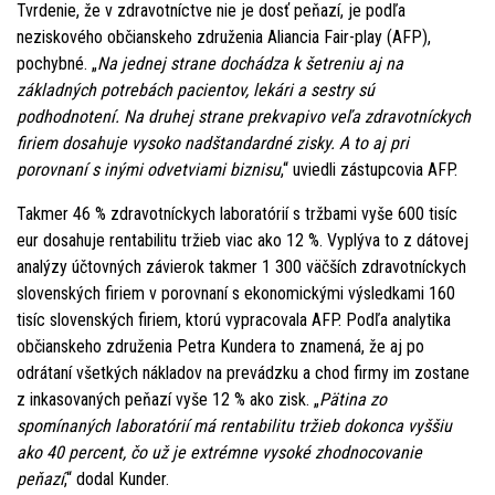
Tvrdenie, že v zdravotníctve nie je dosť peňazí, je podľa
neziskového občianskeho združenia Aliancia Fair-play (AFP),
pochybné. „
Na jednej strane dochádza k šetreniu aj na
základných potrebách pacientov, lekári a sestry sú
podhodnotení. Na druhej strane prekvapivo veľa zdravotníckych
firiem dosahuje vysoko nadštandardné zisky. A to aj pri
porovnaní s inými odvetviami biznisu
,“ uviedli zástupcovia AFP.
Takmer 46 % zdravotníckych laboratórií s tržbami vyše 600 tisíc
eur dosahuje rentabilitu tržieb viac ako 12 %. Vyplýva to z dátovej
analýzy účtovných závierok takmer 1 300 väčších zdravotníckych
slovenských firiem v porovnaní s ekonomickými výsledkami 160
tisíc slovenských firiem, ktorú vypracovala AFP. Podľa analytika
občianskeho združenia Petra Kundera to znamená, že aj po
odrátaní všetkých nákladov na prevádzku a chod firmy im zostane
z inkasovaných peňazí vyše 12 % ako zisk. „
Pätina zo
spomínaných laboratórií má rentabilitu tržieb dokonca vyššiu
ako 40 percent, čo už je extrémne vysoké zhodnocovanie
peňazí
,“ dodal Kunder.