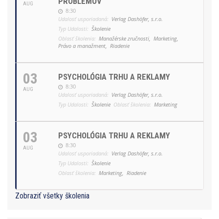
PROBLÉMOV
AUG
8:30
Udalosť usporiadaná:
Verlag Dashöfer, s.r.o.
Typ Udalosti:
Školenie
Oblasť školenia:
Manažérske zručnosti,
Marketing,
Právo a manažment,
Riadenie
03
PSYCHOLÓGIA TRHU A REKLAMY
8:30
AUG
Udalosť usporiadaná:
Verlag Dashöfer, s.r.o.
Typ Udalosti:
Školenie
Oblasť školenia:
Marketing
03
PSYCHOLÓGIA TRHU A REKLAMY
8:30
AUG
Udalosť usporiadaná:
Verlag Dashöfer, s.r.o.
Typ Udalosti:
Školenie
Oblasť školenia:
Marketing,
Riadenie
Zobraziť všetky školenia