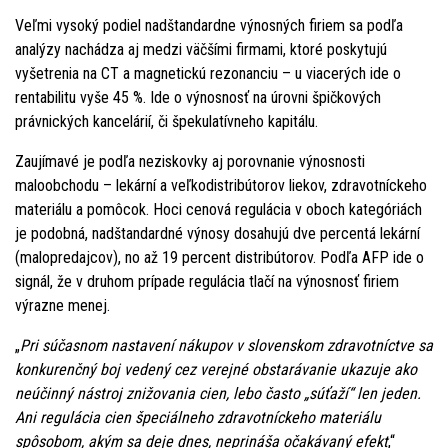
Veľmi vysoký podiel nadštandardne výnosných firiem sa podľa
analýzy nachádza aj medzi väčšími firmami, ktoré poskytujú
vyšetrenia na CT a magnetickú rezonanciu – u viacerých ide o
rentabilitu vyše 45 %. Ide o výnosnosť na úrovni špičkových
právnických kancelárií, či špekulatívneho kapitálu.
Zaujímavé je podľa neziskovky aj porovnanie výnosnosti
maloobchodu – lekární a veľkodistribútorov liekov, zdravotníckeho
materiálu a pomôcok. Hoci cenová regulácia v oboch kategóriách
je podobná, nadštandardné výnosy dosahujú dve percentá lekární
(malopredajcov), no až 19 percent distribútorov. Podľa AFP ide o
signál, že v druhom prípade regulácia tlačí na výnosnosť firiem
výrazne menej.
„
Pri súčasnom nastavení nákupov v slovenskom zdravotníctve sa
konkurenčný boj vedený cez verejné obstarávanie ukazuje ako
neúčinný nástroj znižovania cien, lebo často „súťaží“ len jeden.
Ani regulácia cien špeciálneho zdravotníckeho materiálu
spôsobom, akým sa deje dnes, neprináša očakávaný efekt
,“