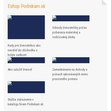
Eshop Podnikam.sk
Odvody živnostníčky počas
poberania materskej a
rodičovskej dávky
Rady pre živnostníkov ako
neodísť do dôchodku s
holým zadkom!
Ako založiť živnosť
Zamestnávanie na dohody o
prácach vykonávaných mimo
pracovného pomeru
Služba zvýraznenie v
katalógu firiem Podnikam.sk