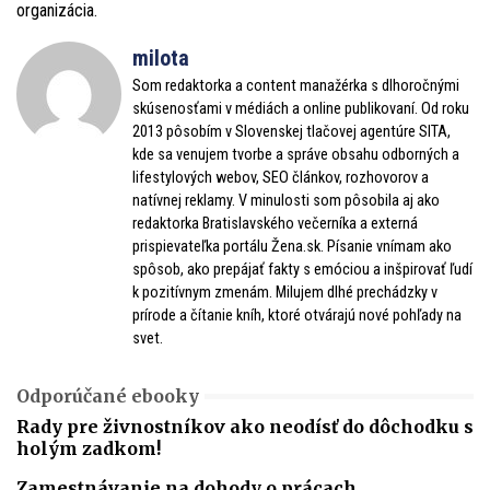
organizácia.
milota
Som redaktorka a content manažérka s dlhoročnými
skúsenosťami v médiách a online publikovaní. Od roku
2013 pôsobím v Slovenskej tlačovej agentúre SITA,
kde sa venujem tvorbe a správe obsahu odborných a
lifestylových webov, SEO článkov, rozhovorov a
natívnej reklamy. V minulosti som pôsobila aj ako
redaktorka Bratislavského večerníka a externá
prispievateľka portálu Žena.sk. Písanie vnímam ako
spôsob, ako prepájať fakty s emóciou a inšpirovať ľudí
k pozitívnym zmenám. Milujem dlhé prechádzky v
prírode a čítanie kníh, ktoré otvárajú nové pohľady na
svet.
Odporúčané ebooky
Rady pre živnostníkov ako neodísť do dôchodku s
holým zadkom!
Zamestnávanie na dohody o prácach