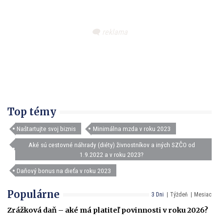
Top témy
Naštartujte svoj biznis
Minimálna mzda v roku 2023
Aké sú cestovné náhrady (diéty) živnostníkov a iných SZČO od
1.9.2022 a v roku 2023?
Daňový bonus na dieťa v roku 2023
Populárne
3 Dni
Týždeň
Mesiac
Zrážková daň – aké má platiteľ povinnosti v roku 2026?