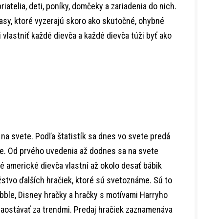
riatelia, deti, poníky, domčeky a zariadenia do nich.
lasy, ktoré vyzerajú skoro ako skutočné, ohybné
i vlastniť každé dievča a každé dievča túži byť ako
na svete. Podľa štatistík sa dnes vo svete predá
e. Od prvého uvedenia až dodnes sa na svete
ké americké dievča vlastní až okolo desať bábik
stvo ďalších hračiek, ktoré sú svetoznáme. Sú to
bble, Disney hračky a hračky s motívami Harryho
 zaostávať za trendmi. Predaj hračiek zaznamenáva