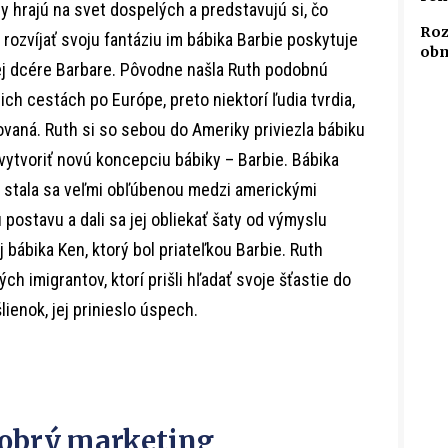
y hrajú na svet dospelých a predstavujú si, čo
Roz
rozvíjať svoju fantáziu im bábika Barbie poskytuje
obm
ej dcére Barbare. Pôvodne našla Ruth podobnú
ch cestách po Európe, preto niektorí ľudia tvrdia,
ovaná. Ruth si so sebou do Ameriky priviezla bábiku
o vytvoriť novú koncepciu bábiky – Barbie. Bábika
 a stala sa veľmi obľúbenou medzi americkými
 postavu a dali sa jej obliekať šaty od výmyslu
j bábika Ken, ktorý bol priateľkou Barbie. Ruth
h imigrantov, ktorí prišli hľadať svoje šťastie do
ienok, jej prinieslo úspech.
dobrý marketing