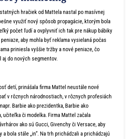
statných hračiek od Mattela nastal po masívnej
úspešne využiť nový spôsob propagácie, ktorým bola
eľký počet ľudí a ovplyvniť ich tak pre nákup bábiky
 peniaze, aby mohla byť reklama vysielaná počas
ama priniesla vyššie tržby a nové peniaze, čo
il aj do nových segmentov.
sť detí, prinášala firma Mattel neustále nové
ábať v rôznych národnostiach, v rôznych profesiách
napr. Barbie ako prezidentka, Barbie ako
, učiteľka či modelka. Firma Mattel začala
rhárov ako sú Gucci, Givenchy či Versace, aby
a bola stále „in“. Na trh prichádzali a prichádzajú