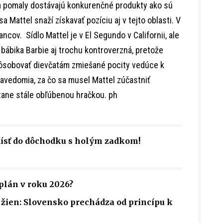
a pomaly dostávajú konkurenčné produkty ako sú
a Mattel snaží získavať pozíciu aj v tejto oblasti. V
ov. Sídlo Mattel je v El Segundo v Californii, ale
bábika Barbie aj trochu kontroverzná, pretože
pôsobovať dievčatám zmiešané pocity vedúce k
vedomia, za čo sa musel Mattel zúčastniť
ane stále obľúbenou hračkou. ph
dísť do dôchodku s holým zadkom!
plán v roku 2026?
ien: Slovensko prechádza od princípu k