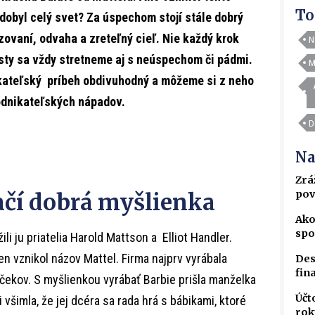
To
dobyl celý svet? Za úspechom stojí stále dobrý
izovaní, odvaha a zreteľný cieľ. Nie každý krok
N
esty sa vždy stretneme aj s neúspechom či pádmi.
M
nikateľský príbeh obdivuhodný a môžeme si z neho
podnikateľských nápadov.
D
Na
Zrá
pov
ačí dobrá myšlienka
Ako
spo
ili ju priatelia Harold Mattson a Elliot Handler.
 vznikol názov Mattel. Firma najprv vyrábala
Des
fin
ekov. S myšlienkou vyrábať Barbie prišla manželka
Účt
všimla, že jej dcéra sa rada hrá s bábikami, ktoré
rok