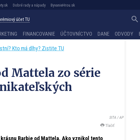
ty.sk
Dobré rady a nápady
ByvanieHrou.sk
 prémiový účet TU
RKETING
FINANCOVANIE
ÚČTOVNÍCTVO
DANE
ODVODY
astní? Kto má dlhy? Zistite TU
d Mattela zo série
nikateľských
SITA / AP
Tlačiť
 krásnu Barbie od Mattela. Ako vznikol tento