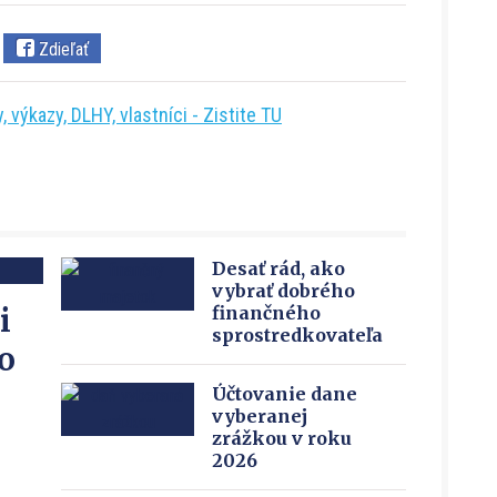
Zdieľať
 výkazy, DLHY, vlastníci - Zistite TU
Desať rád, ako
vybrať dobrého
i
finančného
sprostredkovateľa
o
Účtovanie dane
vyberanej
zrážkou v roku
2026