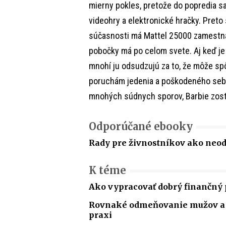
mierny pokles, pretože do popredia s
videohry a elektronické hračky. Preto s
súčasnosti má Mattel 25000 zamestnanc
pobočky má po celom svete. Aj keď je 
mnohí ju odsudzujú za to, že môže s
poruchám jedenia a poškodeného seba
mnohých súdnych sporov, Barbie zost
Odporúčané ebooky
Rady pre živnostníkov ako neo
K téme
Ako vypracovať dobrý finančný 
Rovnaké odmeňovanie mužov a ž
praxi