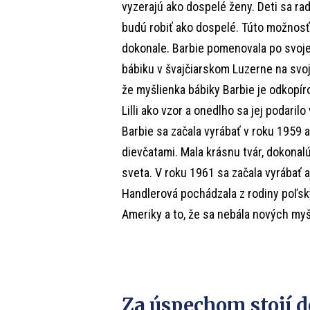
vyzerajú ako dospelé ženy. Deti sa rad
budú robiť ako dospelé. Túto možnosť 
dokonale. Barbie pomenovala po svoj
bábiku v švajčiarskom Luzerne na svoji
že myšlienka bábiky Barbie je odkopír
Lilli ako vzor a onedlho sa jej podaril
Barbie sa začala vyrábať v roku 1959
dievčatami. Mala krásnu tvár, dokonalú
sveta. V roku 1961 sa začala vyrábať a
Handlerová pochádzala z rodiny poľskýc
Ameriky a to, že sa nebála nových myšl
Za úspechom stojí 