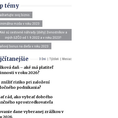
p témy
aštartujte svoj biznis
inimálna mzda v roku 2023
Aké sú cestovné náhrady (diéty) živnostníkov a
iných SZČO od 1.9.2022 a v roku 2023?
aňový bonus na dieťa v roku 2023
jčítanejšie
3 Dni
Týždeň
Mesiac
žková daň – aké má platiteľ
innosti v roku 2026?
 znížiť riziko pri založení
ločného podnikania?
ať rád, ako vybrať dobrého
ančného sprostredkovateľa
ovanie dane vyberanej zrážkou v
u 2026