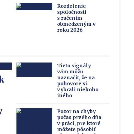
Rozdelenie
spoločnosti
s ručením
obmedzeným v
roku 2026
Tieto signály
vám môžu
 k
naznačiť, že na
pohovore si
vybrali niekoho
iného
y
Pozor na chyby
počas prvého dňa
v práci, pre ktoré
môžete pôsobiť