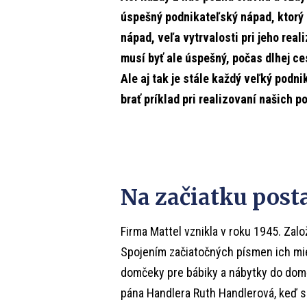
úspešný podnikateľský nápad, ktorý 
nápad, veľa vytrvalosti pri jeho real
musí byť ale úspešný, počas dlhej c
Ale aj tak je stále každý veľký pod
brať príklad pri realizovaní našich 
Na začiatku post
Firma Mattel vznikla v roku 1945. Založ
Spojením začiatočných písmen ich mien
domčeky pre bábiky a nábytky do domč
pána Handlera Ruth Handlerová, keď si 