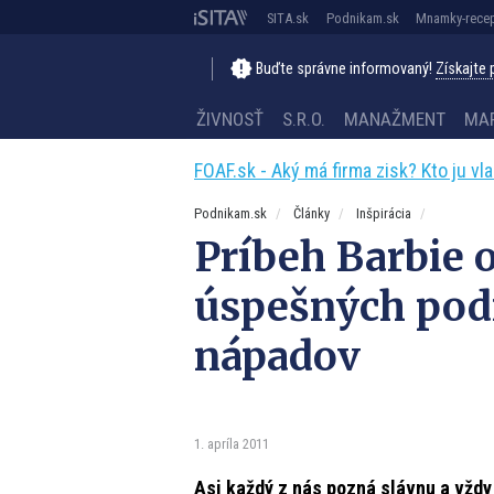
SITA.sk
Podnikam.sk
Mnamky-recep
Buďte správne informovaný!
Získajte
ŽIVNOSŤ
S.R.O.
MANAŽMENT
MA
FOAF.sk - Aký má firma zisk? Kto ju vl
Podnikam.sk
Články
Inšpirácia
Príbeh Barbie o
úspešných pod
nápadov
1. apríla 2011
Asi každý z nás pozná slávnu a vždy