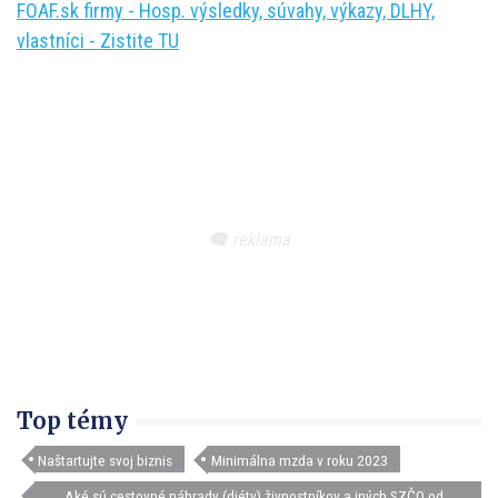
FOAF.sk firmy - Hosp. výsledky, súvahy, výkazy, DLHY,
vlastníci - Zistite TU
Top témy
Naštartujte svoj biznis
Minimálna mzda v roku 2023
Aké sú cestovné náhrady (diéty) živnostníkov a iných SZČO od