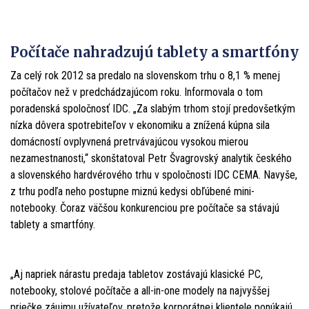
Počítače nahradzujú tablety a smartfóny
Za celý rok 2012 sa predalo na slovenskom trhu o 8,1 % menej
počítačov než v predchádzajúcom roku. Informovala o tom
poradenská spoločnosť IDC. „Za slabým trhom stojí predovšetkým
nízka dôvera spotrebiteľov v ekonomiku a znížená kúpna sila
domácností ovplyvnená pretrvávajúcou vysokou mierou
nezamestnanosti,“ skonštatoval Petr Švagrovský analytik českého
a slovenského hardvérového trhu v spoločnosti IDC CEMA. Navyše,
z trhu podľa neho postupne miznú kedysi obľúbené mini-
notebooky. Čoraz väčšou konkurenciou pre počítače sa stávajú
tablety a smartfóny.
„Aj napriek nárastu predaja tabletov zostávajú klasické PC,
notebooky, stolové počítače a all-in-one modely na najvyššej
priečke záujmu užívateľov, pretože korporátnej klientele ponúkajú