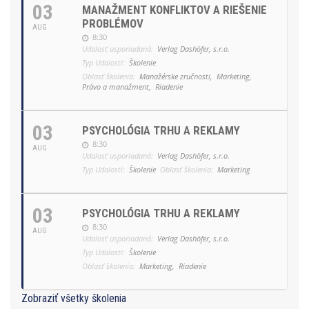
03
MANAŽMENT KONFLIKTOV A RIEŠENIE
PROBLÉMOV
AUG
8:30
Udalosť usporiadaná:
Verlag Dashöfer, s.r.o.
Typ Udalosti:
Školenie
Oblasť školenia:
Manažérske zručnosti,
Marketing,
Právo a manažment,
Riadenie
03
PSYCHOLÓGIA TRHU A REKLAMY
8:30
AUG
Udalosť usporiadaná:
Verlag Dashöfer, s.r.o.
Typ Udalosti:
Školenie
Oblasť školenia:
Marketing
03
PSYCHOLÓGIA TRHU A REKLAMY
8:30
AUG
Udalosť usporiadaná:
Verlag Dashöfer, s.r.o.
Typ Udalosti:
Školenie
Oblasť školenia:
Marketing,
Riadenie
Zobraziť všetky školenia