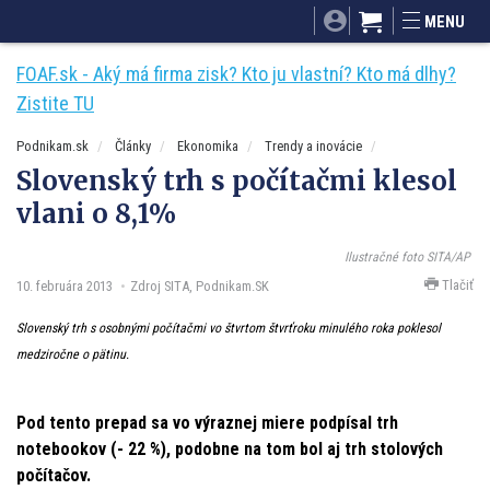
SITA.sk
Podnikam.sk
Mnamky-recepty.sk
MENU
Dobré rady a nápady
ByvanieHrou.sk
FOAF.sk - Aký má firma zisk? Kto ju vlastní? Kto má dlhy?
Zistite TU
Podnikam.sk
Články
Ekonomika
Trendy a inovácie
Slovenský trh s počítačmi klesol
vlani o 8,1%
Ilustračné foto SITA/AP
Tlačiť
10. februára 2013
Zdroj SITA, Podnikam.SK
Slovenský trh s osobnými počítačmi vo štvrtom štvrťroku minulého roka poklesol
medziročne o pätinu.
Pod tento prepad sa vo výraznej miere podpísal trh
notebookov (- 22 %), podobne na tom bol aj trh stolových
počítačov.