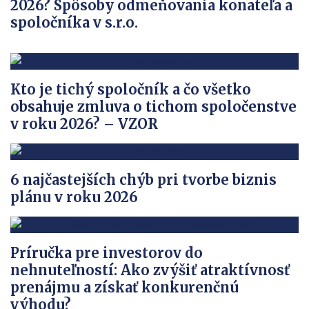
2026? Spôsoby odmeňovania konateľa a
spoločníka v s.r.o.
Kto je tichý spoločník a čo všetko
obsahuje zmluva o tichom spoločenstve
v roku 2026? – VZOR
6 najčastejších chýb pri tvorbe biznis
plánu v roku 2026
Príručka pre investorov do
nehnuteľností: Ako zvýšiť atraktívnosť
prenájmu a získať konkurenčnú
výhodu?