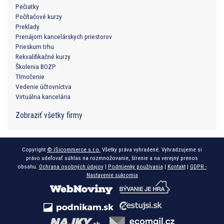
Pečiatky
Počítačové kurzy
Preklady
Prenájom kancelárskych priestorov
Prieskum trhu
Rekvalifikačné kurzy
Školenia BOZP
Tlmočenie
Vedenie účtovníctva
Virtuálna kancelária
Zobraziť všetky firmy
Copyright
© iSicommerce s.r.o.
Všetky práva vyhradené. Vyhradzujeme si
právo udeľovať súhlas na rozmnožovanie, šírenie a na verejný prenos
obsahu.
Ochrana osobných údajov
|
Podmienky používania
|
Kontakt
|
GDPR -
Nastavenie sukromia