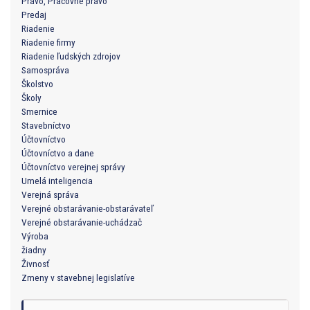
Právo, Pracovné právo
Predaj
Riadenie
Riadenie firmy
Riadenie ľudských zdrojov
Samospráva
Školstvo
Školy
Smernice
Stavebníctvo
Účtovníctvo
Účtovníctvo a dane
Účtovníctvo verejnej správy
Umelá inteligencia
Verejná správa
Verejné obstarávanie-obstarávateľ
Verejné obstarávanie-uchádzač
Výroba
žiadny
Živnosť
Zmeny v stavebnej legislatíve