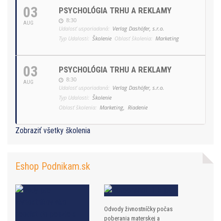
03
PSYCHOLÓGIA TRHU A REKLAMY
8:30
AUG
Udalosť usporiadaná:
Verlag Dashöfer, s.r.o.
Typ Udalosti:
Školenie
Oblasť školenia:
Marketing
03
PSYCHOLÓGIA TRHU A REKLAMY
8:30
AUG
Udalosť usporiadaná:
Verlag Dashöfer, s.r.o.
Typ Udalosti:
Školenie
Oblasť školenia:
Marketing,
Riadenie
Zobraziť všetky školenia
Eshop Podnikam.sk
Odvody živnostníčky počas
poberania materskej a