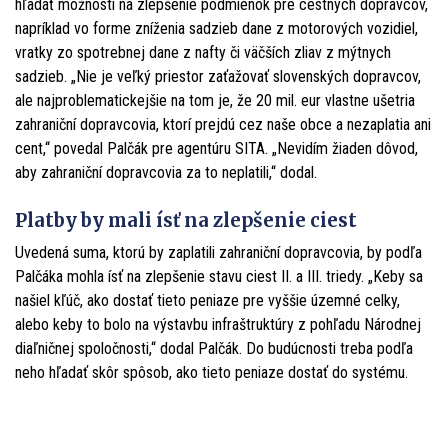
hľadať možnosti na zlepšenie podmienok pre cestných dopravcov,
napríklad vo forme zníženia sadzieb dane z motorových vozidiel,
vratky zo spotrebnej dane z nafty či väčších zliav z mýtnych
sadzieb. „Nie je veľký priestor zaťažovať slovenských dopravcov,
ale najproblematickejšie na tom je, že 20 mil. eur vlastne ušetria
zahraniční dopravcovia, ktorí prejdú cez naše obce a nezaplatia ani
cent,“ povedal Palčák pre agentúru SITA. „Nevidím žiaden dôvod,
aby zahraniční dopravcovia za to neplatili,“ dodal.
Platby by mali ísť na zlepšenie ciest
Uvedená suma, ktorú by zaplatili zahraniční dopravcovia, by podľa
Palčáka mohla ísť na zlepšenie stavu ciest II. a III. triedy. „Keby sa
našiel kľúč, ako dostať tieto peniaze pre vyššie územné celky,
alebo keby to bolo na výstavbu infraštruktúry z pohľadu Národnej
diaľničnej spoločnosti,“ dodal Palčák. Do budúcnosti treba podľa
neho hľadať skôr spôsob, ako tieto peniaze dostať do systému.