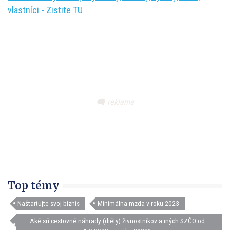
vlastníci - Zistite TU
Top témy
Naštartujte svoj biznis
Minimálna mzda v roku 2023
Aké sú cestovné náhrady (diéty) živnostníkov a iných SZČO od