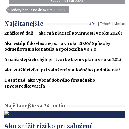
1.9.2022 a v roku 2023?
Daňový bonus na dieťa v roku 2023
Najčítanejšie
3 Dni
Týždeň
Mesiac
Zrážková daň – aké má platiteľ povinnosti v roku 2026?
Ako vstúpiť do vlastnej s.r.o v roku 2026? Spôsoby
odmeňovania konateľa a spoločníka v s.r.o.
6 najčastejších chýb pri tvorbe biznis plánu v roku 2026
Ako znížiť riziko pri založení spoločného podnikania?
Desať rád, ako vybrať dobrého finančného
sprostredkovateľa
Najčítanejšie za 24 hodín
Ako znížiť riziko pri založení