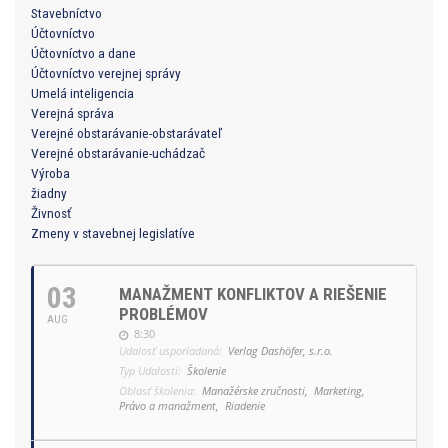
Stavebníctvo
Účtovníctvo
Účtovníctvo a dane
Účtovníctvo verejnej správy
Umelá inteligencia
Verejná správa
Verejné obstarávanie-obstarávateľ
Verejné obstarávanie-uchádzač
Výroba
žiadny
Živnosť
Zmeny v stavebnej legislatíve
03
MANAŽMENT KONFLIKTOV A RIEŠENIE
PROBLÉMOV
AUG
8:30
Udalosť usporiadaná:
Verlag Dashöfer, s.r.o.
Typ Udalosti:
Školenie
Oblasť školenia:
Manažérske zručnosti,
Marketing,
Právo a manažment,
Riadenie