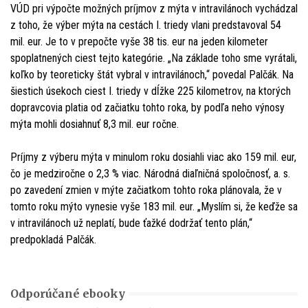
VÚD pri výpočte možných príjmov z mýta v intravilánoch vychádzal
z toho, že výber mýta na cestách I. triedy vlani predstavoval 54
mil. eur. Je to v prepočte vyše 38 tis. eur na jeden kilometer
spoplatnených ciest tejto kategórie. „Na základe toho sme vyrátali,
koľko by teoreticky štát vybral v intravilánoch,“ povedal Palčák. Na
šiestich úsekoch ciest I. triedy v dĺžke 225 kilometrov, na ktorých
dopravcovia platia od začiatku tohto roka, by podľa neho výnosy
mýta mohli dosiahnuť 8,3 mil. eur ročne.
Príjmy z výberu mýta v minulom roku dosiahli viac ako 159 mil. eur,
čo je medziročne o 2,3 % viac. Národná diaľničná spoločnosť, a. s.
po zavedení zmien v mýte začiatkom tohto roka plánovala, že v
tomto roku mýto vynesie vyše 183 mil. eur. „Myslím si, že keďže sa
v intravilánoch už neplatí, bude ťažké dodržať tento plán,“
predpokladá Palčák.
Odporúčané ebooky