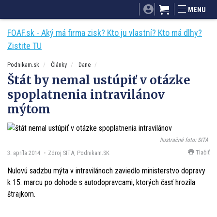
SITA.sk
Podnikam.sk
Mnamky-recepty.sk
MENU
Dobré rady a nápady
ByvanieHrou.sk
FOAF.sk - Aký má firma zisk? Kto ju vlastní? Kto má dlhy?
Zistite TU
Podnikam.sk
Články
Dane
Štát by nemal ustúpiť v otázke
spoplatnenia intravilánov
mýtom
Ilustračné foto: SITA
Tlačiť
3. apríla 2014
Zdroj SITA, Podnikam.SK
Nulovú sadzbu mýta v intravilánoch zaviedlo ministerstvo dopravy
k 15. marcu po dohode s autodopravcami, ktorých časť hrozila
štrajkom.