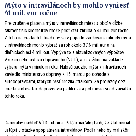
Mýto v intravilánoch by mohlo vyniesť
41 mil. eur ročne
Pre zrušenie platenia mýta v intravilánoch miest a obcí v dĺžke
takmer tisíc kilometrov môže prísť štát zhruba o 41 mil. eur ročne.
Z toho na cestách I. triedy by sa v prípade zachovania úhrady mýta
v intravilánoch mohlo vybrať za rok okolo 37,6 mil. eur a na
diaľniciach asi 4 mil. eur. Vyplýva to z aktualizovaných výpočtov
Výskumného ústavu dopravného (VÚD), a. s. v Žiline na základe
výberu mýta v minulom roku. Nulovú sadzbu mýta v intravilánoch
zaviedlo ministerstvo dopravy k 15. marcu po dohode s
autodopravcami, ktorých časť hrozila štrajkom. Za prejazdy cez
mestá a obce tak dopravcovia platili dva a pol mesiaca od začiatku
tohto roka.
Generálny riaditeľ VÚD Ľubomír Palčák naďalej tvrdí, že štát nemal
ustúpiť v otázke spoplatnenia intravilánov. Podľa neho by mal skôr