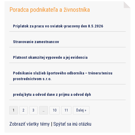
Poradca podnikateľa a živnostníka
Priplatok za pracu vo sviatok-pracovny den 8.5.2026
Stravovanie zamestnancov
Platnost okamzitej vypovede a jej evidencia
Podnikanie služieb športového odborníka – trénera tenisu
prostredníctvom s.r.o.
predaj bytu a odvod dane z príjmu a odvod dph
1
2
3
…
10
11
Ďalej »
Zobraziť všetky témy
|
Spýtať sa inú otázku