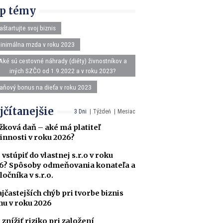
p témy
aštartujte svoj biznis
inimálna mzda v roku 2023
Aké sú cestovné náhrady (diéty) živnostníkov a
iných SZČO od 1.9.2022 a v roku 2023?
aňový bonus na dieťa v roku 2023
jčítanejšie
3 Dni
Týždeň
Mesiac
žková daň – aké má platiteľ
innosti v roku 2026?
 vstúpiť do vlastnej s.r.o v roku
6? Spôsoby odmeňovania konateľa a
ločníka v s.r.o.
ajčastejších chýb pri tvorbe biznis
nu v roku 2026
 znížiť riziko pri založení