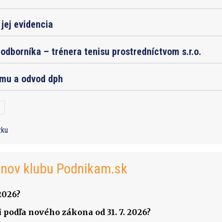
jej evidencia
odborníka – trénera tenisu prostredníctvom s.r.o.
jmu a odvod dph
zku
enov klubu Podnikam.sk
2026?
 podľa nového zákona od 31. 7. 2026?