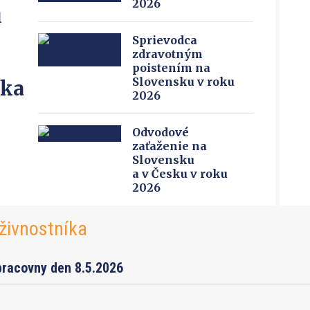
2026
u
Sprievodca
zdravotným
poistením na
Slovensku v roku
íka
2026
Odvodové
zaťaženie na
Slovensku
a v Česku v roku
2026
živnostníka
pracovny den 8.5.2026