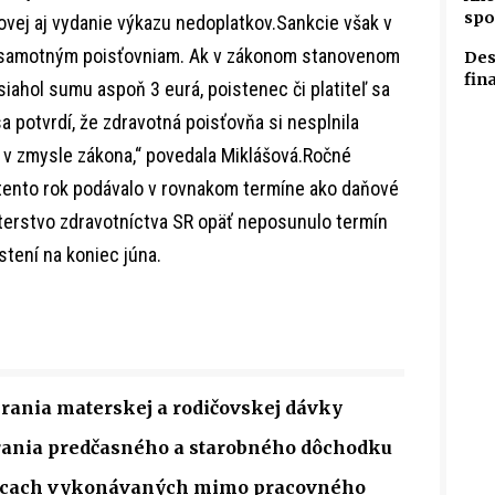
spo
ovej aj vydanie výkazu nedoplatkov.Sankcie však v
j samotným poisťovniam. Ak v zákonom stanovenom
Des
fin
siahol sumu aspoň 3 eurá, poistenec či platiteľ sa
a potvrdí, že zdravotná poisťovňa si nesplnila
 v zmysle zákona,“ povedala Miklášová.Ročné
tento rok podávalo v rovnakom termíne ako daňové
sterstvo zdravotníctva SR opäť neposunulo termín
tení na koniec júna.
rania materskej a rodičovskej dávky
rania predčasného a starobného dôchodku
rácach vykonávaných mimo pracovného