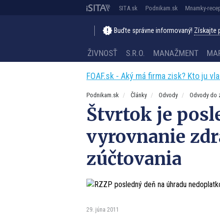
SITA.sk
Podnikam.sk
Mnamky-recep
Buďte správne informovaný!
Získajte
ŽIVNOSŤ
S.R.O.
MANAŽMENT
MA
FOAF.sk - Aký má firma zisk? Kto ju vl
Podnikam.sk
Články
Odvody
Odvody do z
Štvrtok je pos
vyrovnanie zd
zúčtovania
29. júna 2011