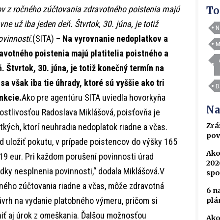
ov z ročného zúčtovania zdravotného poistenia majú
To
ne už iba jeden deň. Štvrtok, 30. júna, je totiž
N
ovinností.
(SITA) –
Na vyrovnanie nedoplatkov a
M
avotného poistenia majú platitelia poistného a
 Štvrtok, 30. júna, je totiž konečný termín na
sa však iba tie úhrady, ktoré sú vyššie ako tri
D
nkcie.
Ako pre agentúru SITA uviedla hovorkyňa
Na
ostlivosťou Radoslava Miklášová, poisťovňa je
Zrá
kých, ktorí neuhradia nedoplatok riadne a včas.
pov
 uložiť pokutu, v prípade poistencov do výšky 165
Ako
319 eur. Pri každom porušení povinnosti úrad
202
edky nesplnenia povinnosti,“ dodala Miklášová.V
spo
ného zúčtovania riadne a včas, môže zdravotná
6 n
ávrh na vydanie platobného výmeru, pričom si
plá
iť aj úrok z omeškania. Ďalšou možnosťou
Ako