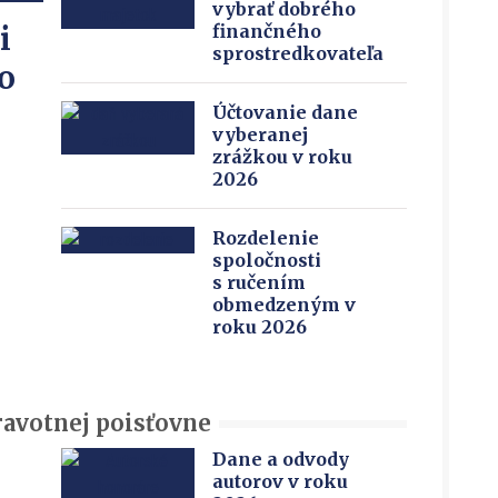
vybrať dobrého
i
finančného
sprostredkovateľa
o
Účtovanie dane
vyberanej
zrážkou v roku
2026
Rozdelenie
spoločnosti
s ručením
obmedzeným v
roku 2026
ravotnej poisťovne
Dane a odvody
autorov v roku