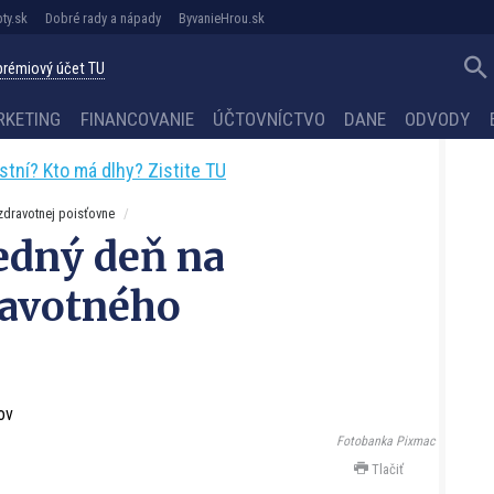
ty.sk
Dobré rady a nápady
ByvanieHrou.sk
 prémiový účet TU
RKETING
FINANCOVANIE
ÚČTOVNÍCTVO
DANE
ODVODY
astní? Kto má dlhy? Zistite TU
dravotnej poisťovne
ledný deň na
ravotného
Fotobanka Pixmac
Tlačiť