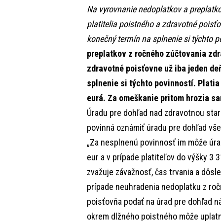
Na vyrovnanie nedoplatkov a preplatk
platitelia poistného a zdravotné poisťov
konečný termín na splnenie si týchto p
preplatkov z ročného zúčtovania zdr
zdravotné poisťovne už iba jeden deň.
splnenie si týchto povinností. Platia 
eurá. Za omeškanie pritom hrozia sa
Úradu pre dohľad nad zdravotnou star
povinná oznámiť úradu pre dohľad všet
„Za nesplnenú povinnosť im môže úrad
eur a v prípade platiteľov do výšky 3 
zvažuje závažnosť, čas trvania a dôsl
prípade neuhradenia nedoplatku z roč
poisťovňa podať na úrad pre dohľad n
okrem dlžného poistného môže uplatn