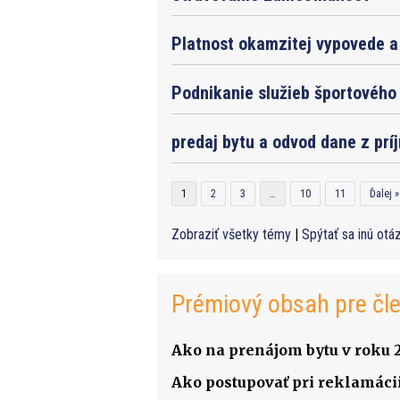
Platnost okamzitej vypovede a 
Podnikanie služieb športového 
predaj bytu a odvod dane z prí
1
2
3
…
10
11
Ďalej »
Zobraziť všetky témy
|
Spýtať sa inú otá
Prémiový obsah pre čl
Ako na prenájom bytu v roku 
Ako postupovať pri reklamácii