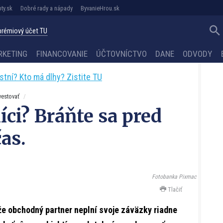
ty.sk
Dobré rady a nápady
ByvanieHrou.sk
 prémiový účet TU
RKETING
FINANCOVANIE
ÚČTOVNÍCTVO
DANE
ODVODY
astní? Kto má dlhy? Zistite TU
vestovať
íci? Bráňte sa pred
čas.
Fotobanka Pixmac
Tlačiť
e obchodný partner neplní svoje záväzky riadne