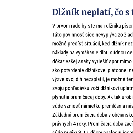
Dlžník neplatí, čo s
V prvom rade by ste mali dlžníka písom
Táto povinnosť síce nevyplýva zo ži
možné predísť situácií, keď dlžník nez
náklady na vymáhanie dlhu súdnou cest
dôkaz vašej snahy vyriešiť spor mimo
ako potvrdenie dlžníkovej platobnej n
výzve svoj dlh nezaplatil, je možné te
svoju pohľadávku voči dlžníkovi uplatn
plynutia premlčacej doby. Ak tak urob
súde vzniesť námietku premlčania nás
Základná premlčacia doba v občiansko
právnych 4 roky. Premlčacia doba zač
súde prvýkrát, t.j. dňom nasledujúco