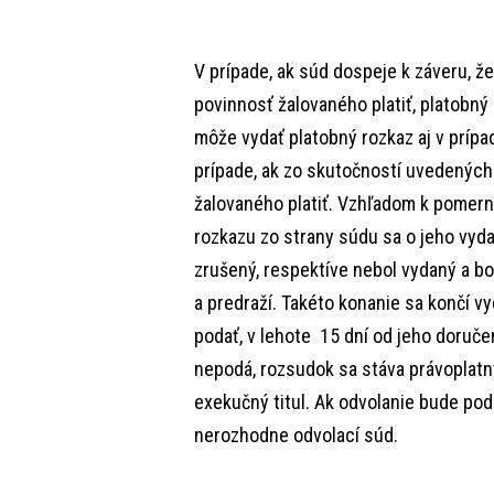
V prípade, ak súd dospeje k záveru, 
povinnosť žalovaného platiť, platobný
môže vydať platobný rozkaz aj v prípad
prípade, ak zo skutočností uvedených
žalovaného platiť. Vzhľadom k pomern
rozkazu zo strany súdu sa o jeho vyda
zrušený, respektíve nebol vydaný a bo
a predraží. Takéto konanie sa končí 
podať, v lehote 15 dní od jeho doručen
nepodá, rozsudok sa stáva právoplatn
exekučný titul. Ak odvolanie bude pod
nerozhodne odvolací súd.