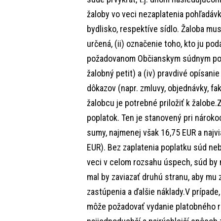
žaloby vo veci nezaplatenia pohľadávk
bydlisko, respektíve sídlo. Žaloba mu
určená, (ii) označenie toho, kto ju po
požadovanom Občianskym súdnym poriadk
žalobný petit) a (iv) pravdivé opísani
dôkazov (napr. zmluvy, objednávky, fak
žalobcu je potrebné priložiť k žalobe.
poplatok. Ten je stanovený pri nárok
sumy, najmenej však 16,75 EUR a najv
EUR). Bez zaplatenia poplatku súd neb
veci v celom rozsahu úspech, súd by m
mal by zaviazať druhú stranu, aby mu 
zastúpenia a ďalšie náklady.V prípade,
môže požadovať vydanie platobného r