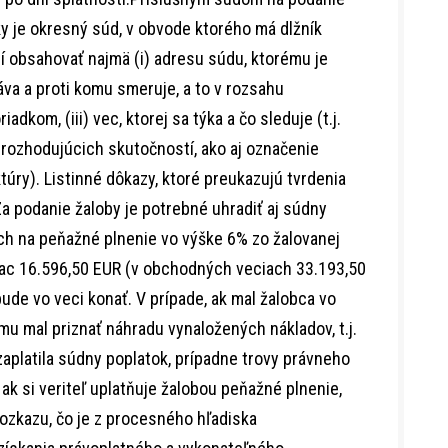
y je okresný súd, v obvode ktorého má dlžník
sí obsahovať najmä (i) adresu súdu, ktorému je
dáva a proti komu smeruje, a to v rozsahu
om, (iii) vec, ktorej sa týka a čo sleduje (t.j.
e rozhodujúcich skutočností, ako aj označenie
túry). Listinné dôkazy, ktoré preukazujú tvrdenia
Za podanie žaloby je potrebné uhradiť aj súdny
och na peňažné plnenie vo výške 6% zo žalovanej
iac 16.596,50 EUR (v obchodných veciach 33.193,50
ude vo veci konať. V prípade, ak mal žalobca vo
u mal priznať náhradu vynaložených nákladov, t.j.
zaplatila súdny poplatok, prípadne trovy právneho
 ak si veriteľ uplatňuje žalobou peňažné plnenie,
ozkazu, čo je z procesného hľadiska