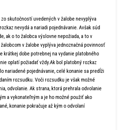
že zo skutočností uvedených v žalobe nevyplýva
 rozkaz nevydá a nariadi pojednávanie. Avšak súd
e, ak o to žalobca výslovne nepožiada, a to v
 žalobcom v žalobe vyplýva jednoznačná povinnosť
e krátkej dobe potrebnej na vydanie platobného
nie oplatí požiadať vždy.Ak bol platobný rozkaz
lo nariadené pojednávanie, celé konanie sa predĺži
vydaním rozsudku. Voči rozsudku je však možné
ia, odvolanie. Ak strana, ktorá prehrala odvolanie
ým a vykonateľným a je ho možné použiť ako
ané, konanie pokračuje až kým o odvolaní