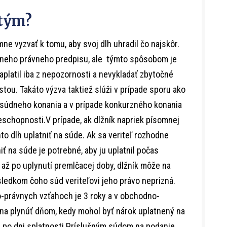
 tým?
ne vyzvať k tomu, aby svoj dlh uhradil čo najskôr.
adneho právneho predpisu, ale týmto spôsobom je
aplatil iba z nepozornosti a nevykladať zbytočné
ou. Takáto výzva taktiež slúži v prípade sporu ako
 súdneho konania a v prípade konkurzného konania
eschopnosti.V prípade, ak dlžník napriek písomnej
nto dlh uplatniť na súde. Ak sa veriteľ rozhodne
iť na súde je potrebné, aby ju uplatnil počas
í až po uplynutí premlčacej doby, dlžník môže na
ledkom čoho súd veriteľovi jeho právo neprizná.
-právnych vzťahoch je 3 roky a v obchodno-
ína plynúť dňom, kedy mohol byť nárok uplatnený na
m po dni splatnosti.Príslušným súdom na podanie