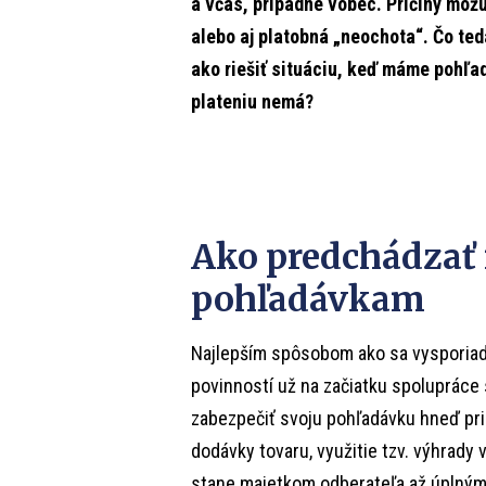
a včas, prípadne vôbec. Príčiny môž
alebo aj platobná „neochota“. Čo teda
ako riešiť situáciu, keď máme pohľad
plateniu nemá?
Ako predchádzať
pohľadávkam
Najlepším spôsobom ako sa vysporiada
povinností už na začiatku spoluprác
zabezpečiť svoju pohľadávku hneď pri
dodávky tovaru, využitie tzv. výhrady v
stane majetkom odberateľa až úplným 