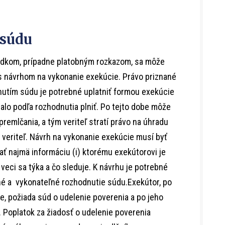
 súdu
udkom, prípadne platobným rozkazom, sa môže
 s návrhom na vykonanie exekúcie. Právo priznané
utím súdu je potrebné uplatniť formou exekúcie
alo podľa rozhodnutia plniť. Po tejto dobe môže
premlčania, a tým veriteľ stratí právo na úhradu
 veriteľ. Návrh na vykonanie exekúcie musí byť
ť najmä informáciu (i) ktorému exekútorovi je
rej veci sa týka a čo sleduje. K návrhu je potrebné
atné a vykonateľné rozhodnutie súdu.Exekútor, po
e, požiada súd o udelenie poverenia a po jeho
. Poplatok za žiadosť o udelenie poverenia