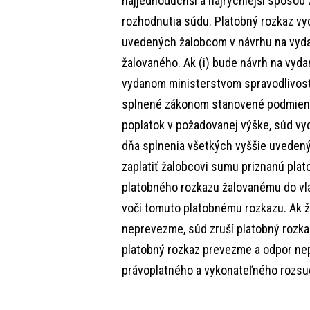
najjednoduchší a najrýchlejší spôsob
rozhodnutia súdu. Platobný rozkaz vy
uvedených žalobcom v návrhu na vyda
žalovaného. Ak (i) bude návrh na vyda
vydanom ministerstvom spravodlivosti
splnené zákonom stanovené podmienky 
poplatok v požadovanej výške, súd vy
dňa splnenia všetkých vyššie uveden
zaplatiť žalobcovi sumu priznanú pla
platobného rozkazu žalovanému do vlas
voči tomuto platobnému rozkazu. Ak ž
neprevezme, súd zruší platobný rozkaz
platobný rozkaz prevezme a odpor nep
právoplatného a vykonateľného rozsud