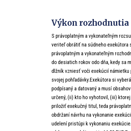
Výkon rozhodnutia
S právoplatným a vykonateľným rozs
veriteľ obrátiť na súdneho exekútora
právoplatným a vykonateľným rozhodn
do desiatich rokov odo dňa, kedy sa m
dlžník vzniesť voči exekúcií námietku 
svojej pohľadávky.Exekútora si vyberá
podpísaný a datovaný a musí obsahova
určený, (ii) kto ho vyhotovil, (iii) kto
priložiť exekučný titul, teda právopl
obdržaní návrhu na vykonanie exekúci
udelení pristúpi k vykonaniu exekúcie