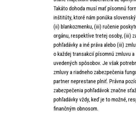
Takáto dohoda musí mať písomnú form
inštitúty, ktoré nám ponúka slovenský 
(ii) blankozmenku, (iii) ručenie posky
orgánu, respektíve tretej osoby, (iii)
pohľadávky a iné práva alebo (iii) zml
o každej transakcií písomnú zmluvu a
uvedených spôsobov. Je však potrebn
zmluvy a riadneho zabezpečenia fung
partner neprestane plniť. Právna pozí
zabezpečenia pohľadávok značne sťaž
pohľadávky vždy, keď je to možné, res
finančným obnosom.