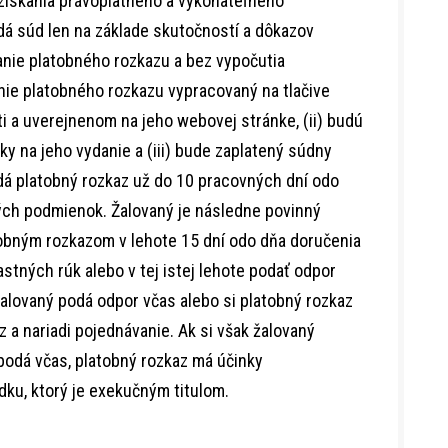
 získania právoplatného a vykonateľného
dá súd len na základe skutočností a dôkazov
nie platobného rozkazu a bez vypočutia
nie platobného rozkazu vypracovaný na tlačive
 a uverejnenom na jeho webovej stránke, (ii) budú
na jeho vydanie a (iii) bude zaplatený súdny
dá platobný rozkaz už do 10 pracovných dní odo
ých podmienok. Žalovaný je následne povinný
tobným rozkazom v lehote 15 dní odo dňa doručenia
tných rúk alebo v tej istej lehote podať odpor
alovaný podá odpor včas alebo si platobný rozkaz
 a nariadi pojednávanie. Ak si však žalovaný
odá včas, platobný rozkaz má účinky
ku, ktorý je exekučným titulom.