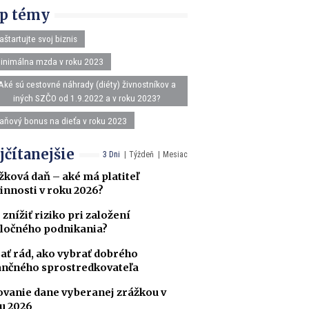
p témy
aštartujte svoj biznis
inimálna mzda v roku 2023
Aké sú cestovné náhrady (diéty) živnostníkov a
iných SZČO od 1.9.2022 a v roku 2023?
aňový bonus na dieťa v roku 2023
jčítanejšie
3 Dni
Týždeň
Mesiac
žková daň – aké má platiteľ
innosti v roku 2026?
 znížiť riziko pri založení
ločného podnikania?
ať rád, ako vybrať dobrého
ančného sprostredkovateľa
ovanie dane vyberanej zrážkou v
u 2026