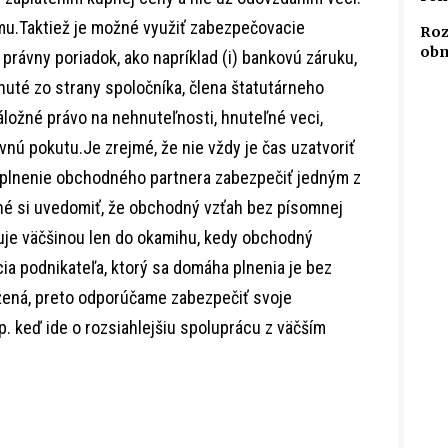
u.Taktiež je možné využiť zabezpečovacie
Roz
obm
právny poriadok, ako napríklad (i) bankovú záruku,
tnuté zo strany spoločníka, člena štatutárneho
 záložné právo na nehnuteľnosti, hnuteľné veci,
uvnú pokutu.Je zrejmé, že nie vždy je čas uzatvoriť
 plnenie obchodného partnera zabezpečiť jedným z
é si uvedomiť, že obchodný vzťah bez písomnej
uje väčšinou len do okamihu, kedy obchodný
cia podnikateľa, ktorý sa domáha plnenia je bez
ená, preto odporúčame zabezpečiť svoje
p. keď ide o rozsiahlejšiu spoluprácu z väčším