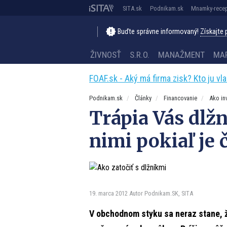
SITA.sk
Podnikam.sk
Mnamky-recep
Buďte správne informovaný!
Získajte
ŽIVNOSŤ
S.R.O.
MANAŽMENT
MA
FOAF.sk - Aký má firma zisk? Kto ju vl
Podnikam.sk
Články
Financovanie
Ako in
Trápia Vás dlžn
nimi pokiaľ je 
19. marca 2012
Autor Podnikam.SK, SITA
V obchodnom styku sa neraz stane, ž