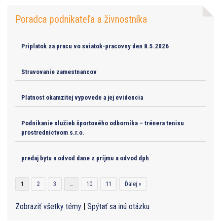
Poradca podnikateľa a živnostníka
Priplatok za pracu vo sviatok-pracovny den 8.5.2026
Stravovanie zamestnancov
Platnost okamzitej vypovede a jej evidencia
Podnikanie služieb športového odborníka – trénera tenisu
prostredníctvom s.r.o.
predaj bytu a odvod dane z príjmu a odvod dph
1
2
3
…
10
11
Ďalej »
Zobraziť všetky témy
|
Spýtať sa inú otázku