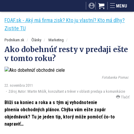
SITA.sk
Podnikam.sk
Mnamky-recepty.sk
MENU
Dobré rady a nápady
ByvanieHrou.sk
FOAF.sk - Aký má firma zisk? Kto ju vlastní? Kto má dlhy?
Zistite TU
Podnikam.sk
Články
Marketing
Ako dobehnúť resty v predaji ešte
v tomto roku?
Fotobanka Pixmac
22. novembra 2011
Zdroj Autor: Martin Mišík, konzultant a tréner v oblasti predaja a komunikácie
Tlačiť
Blíži sa koniec a roka a s tým aj vyhodnotenie
plnenia obchodných plánov. Chýba vám ešte zopár
objednávok? Tu je jeden tip, ktorý môže pomôcť čo-to
napraviť…