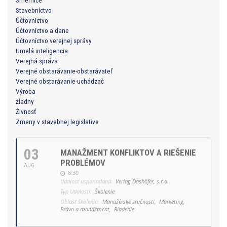
Smernice
Stavebníctvo
Účtovníctvo
Účtovníctvo a dane
Účtovníctvo verejnej správy
Umelá inteligencia
Verejná správa
Verejné obstarávanie-obstarávateľ
Verejné obstarávanie-uchádzač
Výroba
žiadny
Živnosť
Zmeny v stavebnej legislatíve
03
MANAŽMENT KONFLIKTOV A RIEŠENIE
PROBLÉMOV
AUG
8:30
Udalosť usporiadaná:
Verlag Dashöfer, s.r.o.
Typ Udalosti:
Školenie
Oblasť školenia:
Manažérske zručnosti,
Marketing,
Právo a manažment,
Riadenie