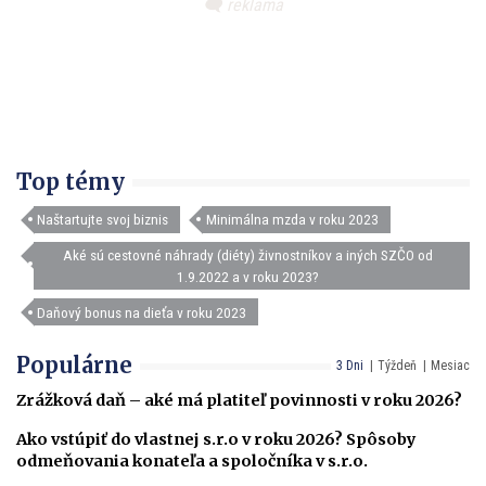
Top témy
Naštartujte svoj biznis
Minimálna mzda v roku 2023
Aké sú cestovné náhrady (diéty) živnostníkov a iných SZČO od
1.9.2022 a v roku 2023?
Daňový bonus na dieťa v roku 2023
Populárne
3 Dni
Týždeň
Mesiac
Zrážková daň – aké má platiteľ povinnosti v roku 2026?
Ako vstúpiť do vlastnej s.r.o v roku 2026? Spôsoby
odmeňovania konateľa a spoločníka v s.r.o.