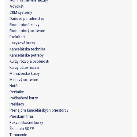
Administratívne služby
Advokáti
CRM systémy
Daňové poradenstvo
Ekonomické kurzy
Ekonomický software
Exekútori
Jazykové kurzy
Kancelárska technika
Kancelárske potreby
Kurzy rozvoja osobnosti
Kurzy účtovníctva
Manažérske kurzy
Mzdový software
Notári
Pečiatky
Počítačové kurzy
Preklady
Prenájom kancelárskych priestorov
Prieskum trhu
Rekvalifikačné kurzy
Školenia BOZP
Tlmočenie