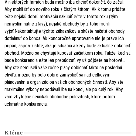
V niektorých firmách budú možno iba chcieť dokončiť, čo začali.
Aby mohli ísť do nového roku s čistým štítom. Ak k tomu pridáte
ešte nejakú dobrú motiváciu nakúpiť ešte v tomto roku (tým
nemyslím nutne zľavy), nejaké obchody by z toho mohli
vyjsť.Nakontaktujte týchto zákazníkov a skúste načaté obchody
dotiahnuť do konca. Ak koncoročné upratovanie nie je práve ich
prípad, aspoň zistíte, aká je situácia a kedy bude aktuálne dokončiť
obchod. Možno sa chystajú kupovať začiatkom roku. Takže, keď sa
bude konkurencia ešte len prebúdzať, vy už pôjdete na hotové…
Aby ste nemuseli vaše ročné plány dobiehať takto na poslednú
chvíľu, možno by bolo dobré zamyslieť sa nad celkovým
plánovaním a organizáciou vašich obchodných činností. Aby ste
maximálne výkony nepodávali iba na konci, ale po celý rok. Aby
vám zbytočne neunikali obchodné príležitosti, ktoré potom
uchmatne konkurencia.
K téme