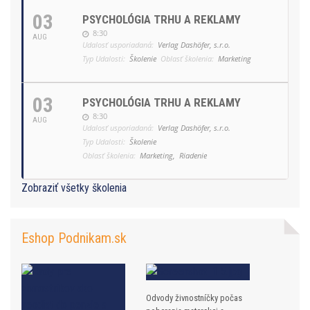
03
PSYCHOLÓGIA TRHU A REKLAMY
8:30
AUG
Udalosť usporiadaná:
Verlag Dashöfer, s.r.o.
Typ Udalosti:
Školenie
Oblasť školenia:
Marketing
03
PSYCHOLÓGIA TRHU A REKLAMY
8:30
AUG
Udalosť usporiadaná:
Verlag Dashöfer, s.r.o.
Typ Udalosti:
Školenie
Oblasť školenia:
Marketing,
Riadenie
Zobraziť všetky školenia
Eshop Podnikam.sk
Odvody živnostníčky počas