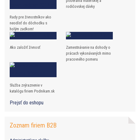
poberania materskej a
rodičovskej dávky
Rady pre živnostníkov ako
neodísť do dôchodku s
holým zadkom!
Ako založiť živnosť
Zamestnávanie na dohody o
prácach vykonávaných mimo
pracovného pomeru
Služba zvýraznenie v
katalógu firiem Podnikam.sk
Prejsť do eshopu
Zoznam firiem B2B