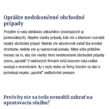
Oprášte nedokončené obchodné
prípady
Prejdite si vašu databázu zákazníkov (existujúcich aj
potenciálnych). Nájdite všetky prípady, kde ste s klientom rozrobili
nejaký obchodný prípad. Niekde ste absolvovali zatiaľ iba úvodné
stretnutie, niekde ste aj vypracovali ponuku. Máte ešte približne
mesiac na to, aby ste všetky tieto nedokončené obchodné prípady
znovu „oprášili“.V niektorých firmách totiž koncom roka reálne
uvažujú o investíciách. Aj v tejto dobe sú firmy, ktorým sa darí a
potrebujú nejako „upratať“ nadbytočné peniaze.
Prečo by ste sa teda nemohli zahrať na
upratovaciu službu?