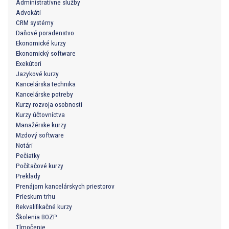
Administratívne služby
Advokáti
CRM systémy
Daňové poradenstvo
Ekonomické kurzy
Ekonomický software
Exekútori
Jazykové kurzy
Kancelárska technika
Kancelárske potreby
Kurzy rozvoja osobnosti
Kurzy účtovníctva
Manažérske kurzy
Mzdový software
Notári
Pečiatky
Počítačové kurzy
Preklady
Prenájom kancelárskych priestorov
Prieskum trhu
Rekvalifikačné kurzy
Školenia BOZP
Tlmočenie