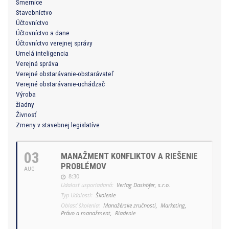
Smernice
Stavebníctvo
Účtovníctvo
Účtovníctvo a dane
Účtovníctvo verejnej správy
Umelá inteligencia
Verejná správa
Verejné obstarávanie-obstarávateľ
Verejné obstarávanie-uchádzač
Výroba
žiadny
Živnosť
Zmeny v stavebnej legislatíve
03
MANAŽMENT KONFLIKTOV A RIEŠENIE
PROBLÉMOV
AUG
8:30
Udalosť usporiadaná:
Verlag Dashöfer, s.r.o.
Typ Udalosti:
Školenie
Oblasť školenia:
Manažérske zručnosti,
Marketing,
Právo a manažment,
Riadenie