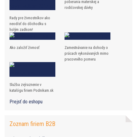
poberania materskej a
rodičovskej dávky
Rady pre živnostníkov ako
neodísť do dôchodku s
holým zadkom!
Ako založiť živnosť
Zamestnávanie na dohody o
prácach vykonávaných mimo
pracovného pomeru
Služba zvýraznenie v
katalógu firiem Podnikam.sk
Prejsť do eshopu
Zoznam firiem B2B