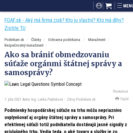
SITA.sk
Podnikam.sk
Mnamky-recepty.sk
Dobré rady a náp
MEN
ByvanieHrou.sk
FOAF.sk - Aký má firma zisk? Kto ju vlastní? Kto má dlhy?
Zistite TU
Podnikam.sk
Články
Ochranna podnikania
Manažment
Bezpečnostný manažment
Ako sa brániť obmedzovaniu
súťaže orgánmi štátnej správy a
samosprávy?
Thinkstock
Tlačiť
7. júla 2021
Autor Ing. Lenka Pajtinková
Zdroj Podnikam.sk
Podmienky hospodárskej súťaže na trhu môžu nepriaznivo
ovplyvňovať aj orgány štátnej správy a samosprávy. Pri
efektívnej súťaži totiž podnikatelia dostávajú jasné signály z
príslušného trhu. Vedia teda, o aké tovary a služby je zo