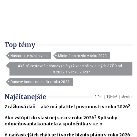
Top témy
Naštartujte svoj biznis
Minimálna mzda v roku 2023
Aké sú cestovné náhrady (diéty) živnostníkov a iných SZČO od
1.9.2022 a v roku 2023?
Daňový bonus na dieťa v roku 2023
Najčítanejšie
3 Dni
Týždeň
Mesiac
Zrážková daň – aké má platiteľ povinnosti v roku 2026?
Ako vstúpiť do vlastnej s.r.o v roku 2026? Spôsoby
odmeňovania konateľa a spoločníka v s.r.o.
6 najčastejších chýb pri tvorbe biznis plánu v roku 2026