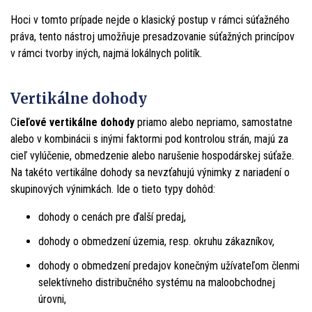
Hoci v tomto prípade nejde o klasický postup v rámci súťažného
práva, tento nástroj umožňuje presadzovanie súťažných princípov
v rámci tvorby iných, najmä lokálnych politík.
Vertikálne dohody
C
ieľové vertikálne dohody
priamo alebo nepriamo, samostatne
alebo v kombinácii s inými faktormi pod kontrolou strán, majú za
cieľ vylúčenie, obmedzenie alebo narušenie hospodárskej súťaže.
Na takéto vertikálne dohody sa nevzťahujú výnimky z nariadení o
skupinových výnimkách. Ide o tieto typy dohôd:
dohody o cenách pre ďalší predaj,
dohody o obmedzení územia, resp. okruhu zákazníkov,
dohody o obmedzení predajov konečným užívateľom členmi
selektívneho distribučného systému na maloobchodnej
úrovni,