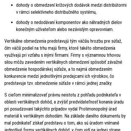
dohody o obmedzení krížových dodávok medzi distribútormi
v rámci selektívneho distribučného systému,
dohody o nedodávaní komponentov ako náhradných dielov
konečným užívateľom alebo nezávislým opravovniam.
Vertikálne obmedzenia predstavujú tým väčšiu hrozbu pre súťaž,
čím väčší podiel na trhu majú firmy, ktoré takéto obmedzenia
využívajú pri vzťahu s inými firmami. Firmy s významnou trhovou
silou môžu zavedením vertikálnych obmedzení spôsobiť závažné
obmedzenie hospodárskej súťaže, a to najmä obmedzením
konkurencie medzi jednotlivými predajcami ich výrobkov, čo
predstavuje tzv. obmedzenie súťaže v rámci jednej značky.
S cieľom minimalizovať právnu neistotu z pohľadu podnikateľa v
oblasti vertikálnych dohôd, a zvýšiť predvídateľnosť konania úradu
pri posudzovaní takýchto prípadov vydal Protimonopolný úrad
materiál k vertikálnym dohodám. Na základe daného dokumentu by
mal podnikateľ získať predstavu o tom, ako sú úradom vnímané
jednotlivé formy vertikálnych dohôd, v čom vidí na jednej strane