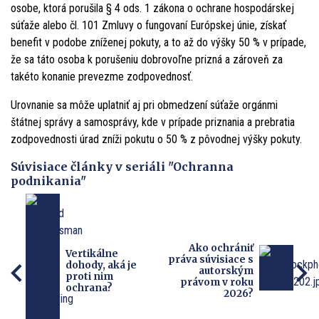
osobe, ktorá porušila § 4 ods. 1 zákona o ochrane hospodárskej
súťaže alebo čl. 101 Zmluvy o fungovaní Európskej únie, získať
benefit v podobe zníženej pokuty, a to až do výšky 50 % v prípade,
že sa táto osoba k porušeniu dobrovoľne prizná a zároveň za
takéto konanie prevezme zodpovednosť.
Urovnanie sa môže uplatniť aj pri obmedzení súťaže orgánmi
štátnej správy a samosprávy, kde v prípade priznania a prebratia
zodpovednosti úrad zníži pokutu o 50 % z pôvodnej výšky pokuty.
Súvisiace články v seriáli "Ochranna
podnikania"
Ako ochrániť
Vertikálne
práva súvisiace s
dohody, aká je
autorským
proti nim
právom v roku
ochrana?
2026?