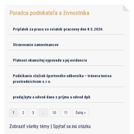
Poradca podnikateľa a živnostníka
Priplatok za pracu vo sviatok-pracovny den 8.5.2026
Stravovanie zamestnancov
Platnost okamzitej vypovede a jej evidencia
Podnikanie služieb športového odborníka – trénera tenisu
prostredníctvom s.r.o.
predaj bytu a odvod dane z príjmu a odvod dph
1
2
3
…
10
11
Ďalej »
Zobraziť všetky témy
|
Spýtať sa inú otázku