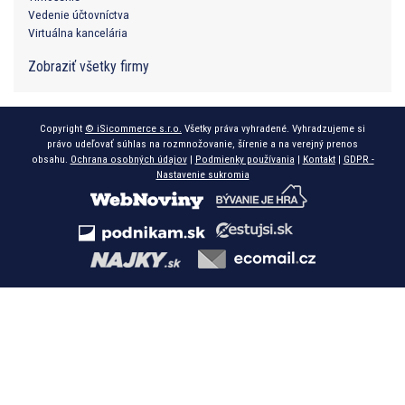
Vedenie účtovníctva
Virtuálna kancelária
Zobraziť všetky firmy
Copyright
© iSicommerce s.r.o.
Všetky práva vyhradené. Vyhradzujeme si
právo udeľovať súhlas na rozmnožovanie, šírenie a na verejný prenos
obsahu.
Ochrana osobných údajov
|
Podmienky používania
|
Kontakt
|
GDPR -
Nastavenie sukromia