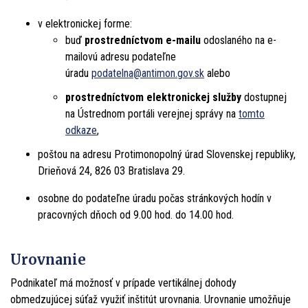
v elektronickej forme:
buď
prostredníctvom e-mailu
odoslaného na e-
mailovú adresu podateľne
úradu
podatelna@antimon.gov.sk
alebo
prostredníctvom elektronickej služby
dostupnej
na Ústrednom portáli verejnej správy na
tomto
odkaze
,
poštou na adresu Protimonopolný úrad Slovenskej republiky,
Drieňová 24, 826 03 Bratislava 29.
osobne do podateľne úradu počas stránkových hodín v
pracovných dňoch od 9.00 hod. do 14.00 hod.
Urovnanie
Podnikateľ má možnosť v prípade vertikálnej dohody
obmedzujúcej súťaž využiť inštitút urovnania. Urovnanie umožňuje