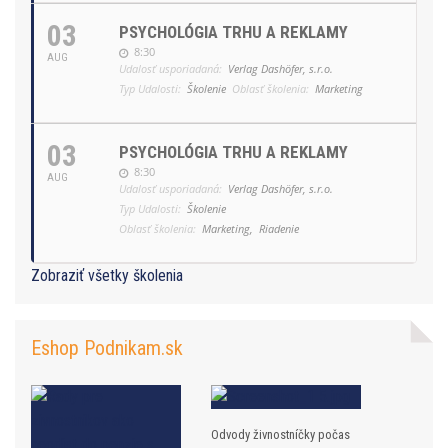
03
PSYCHOLÓGIA TRHU A REKLAMY
8:30
AUG
Udalosť usporiadaná:
Verlag Dashöfer, s.r.o.
Typ Udalosti:
Školenie
Oblasť školenia:
Marketing
03
PSYCHOLÓGIA TRHU A REKLAMY
8:30
AUG
Udalosť usporiadaná:
Verlag Dashöfer, s.r.o.
Typ Udalosti:
Školenie
Oblasť školenia:
Marketing,
Riadenie
Zobraziť všetky školenia
Eshop Podnikam.sk
Odvody živnostníčky počas