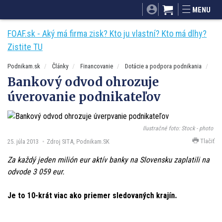
SITA.sk
Podnikam.sk
Mnamky-recepty.sk
MENU
Dobré rady a nápady
ByvanieHrou.sk
FOAF.sk - Aký má firma zisk? Kto ju vlastní? Kto má dlhy?
Zistite TU
Podnikam.sk
Články
Financovanie
Dotácie a podpora podnikania
Bankový odvod ohrozuje
úverovanie podnikateľov
Ilustračné foto: Stock - photo
Tlačiť
25. júla 2013
Zdroj SITA, Podnikam.SK
Za každý jeden milión eur aktív banky na Slovensku zaplatili na
odvode 3 059 eur.
Je to 10-krát viac ako priemer sledovaných krajín.