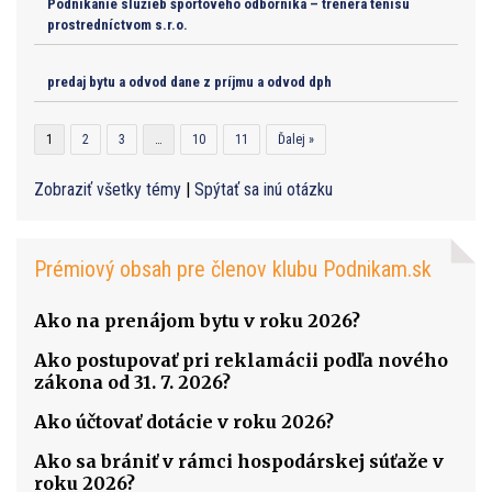
Podnikanie služieb športového odborníka – trénera tenisu
prostredníctvom s.r.o.
predaj bytu a odvod dane z príjmu a odvod dph
1
2
3
…
10
11
Ďalej »
Zobraziť všetky témy
|
Spýtať sa inú otázku
Prémiový obsah pre členov klubu Podnikam.sk
Ako na prenájom bytu v roku 2026?
Ako postupovať pri reklamácii podľa nového
zákona od 31. 7. 2026?
Ako účtovať dotácie v roku 2026?
Ako sa brániť v rámci hospodárskej súťaže v
roku 2026?