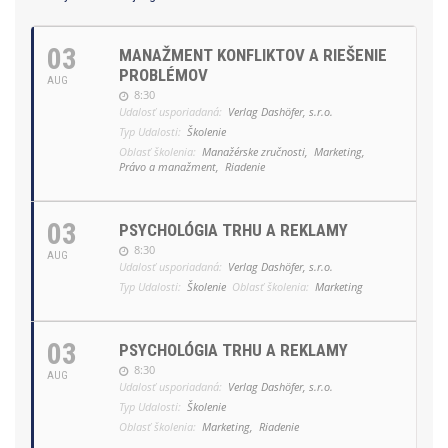
03
MANAŽMENT KONFLIKTOV A RIEŠENIE
PROBLÉMOV
AUG
8:30
Udalosť usporiadaná:
Verlag Dashöfer, s.r.o.
Typ Udalosti:
Školenie
Oblasť školenia:
Manažérske zručnosti,
Marketing,
Právo a manažment,
Riadenie
03
PSYCHOLÓGIA TRHU A REKLAMY
8:30
AUG
Udalosť usporiadaná:
Verlag Dashöfer, s.r.o.
Typ Udalosti:
Školenie
Oblasť školenia:
Marketing
03
PSYCHOLÓGIA TRHU A REKLAMY
8:30
AUG
Udalosť usporiadaná:
Verlag Dashöfer, s.r.o.
Typ Udalosti:
Školenie
Oblasť školenia:
Marketing,
Riadenie