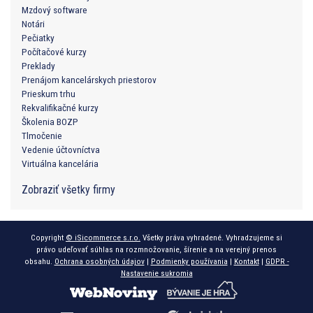
Mzdový software
Notári
Pečiatky
Počítačové kurzy
Preklady
Prenájom kancelárskych priestorov
Prieskum trhu
Rekvalifikačné kurzy
Školenia BOZP
Tlmočenie
Vedenie účtovníctva
Virtuálna kancelária
Zobraziť všetky firmy
Copyright
© iSicommerce s.r.o.
Všetky práva vyhradené. Vyhradzujeme si
právo udeľovať súhlas na rozmnožovanie, šírenie a na verejný prenos
obsahu.
Ochrana osobných údajov
|
Podmienky používania
|
Kontakt
|
GDPR -
Nastavenie sukromia