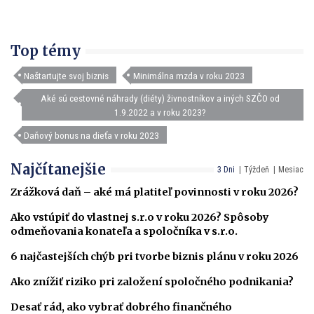
Top témy
Naštartujte svoj biznis
Minimálna mzda v roku 2023
Aké sú cestovné náhrady (diéty) živnostníkov a iných SZČO od
1.9.2022 a v roku 2023?
Daňový bonus na dieťa v roku 2023
Najčítanejšie
3 Dni
Týždeň
Mesiac
Zrážková daň – aké má platiteľ povinnosti v roku 2026?
Ako vstúpiť do vlastnej s.r.o v roku 2026? Spôsoby
odmeňovania konateľa a spoločníka v s.r.o.
6 najčastejších chýb pri tvorbe biznis plánu v roku 2026
Ako znížiť riziko pri založení spoločného podnikania?
Desať rád, ako vybrať dobrého finančného