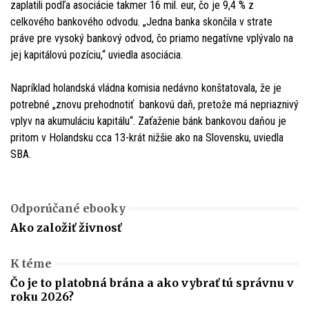
zaplatili podľa asociácie takmer 16 mil. eur, čo je 9,4 % z
celkového bankového odvodu. „Jedna banka skončila v strate
práve pre vysoký bankový odvod, čo priamo negatívne vplývalo na
jej kapitálovú pozíciu,“ uviedla asociácia.
Napríklad holandská vládna komisia nedávno konštatovala, že je
potrebné „znovu prehodnotiť bankovú daň, pretože má nepriaznivý
vplyv na akumuláciu kapitálu“. Zaťaženie bánk bankovou daňou je
pritom v Holandsku cca 13-krát nižšie ako na Slovensku, uviedla
SBA.
Odporúčané ebooky
Ako založiť živnosť
K téme
Čo je to platobná brána a ako vybrať tú správnu v
roku 2026?