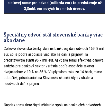
cieľovej sume pre odvod (miliarda eur) to predstavuje už
3,8mld. eur nových firemných úverov.
Špeciálny odvod stál slovenské banky viac
ako dane
Celkovo slovenské banky vlani na bankovej dani odviedli 169, 8 mil.
eur, čo je podľa asociácie viac ako na dani z príjmov. Tá
predstavovala sumu 96,7 mil. eur. Aj vďaka tomu efektívna daňová
sadzba pre bankový sektor vzrástla podľa asociácie takmer
dvojnásobne z 19 % na 36 %. V uplynulom roku zo 14 bánk, mimo
pobočiek, pôsobiacich na Slovensku skončili štyri v strate a
neodviedli daň z príjmu.
Napriek tomu tieto štyri inštitúcie spolu na bankových odvodoch