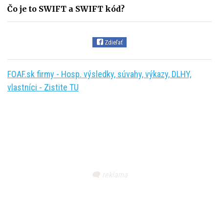
Čo je to SWIFT a SWIFT kód?
Zdieľať
FOAF.sk firmy - Hosp. výsledky, súvahy, výkazy, DLHY,
vlastníci - Zistite TU