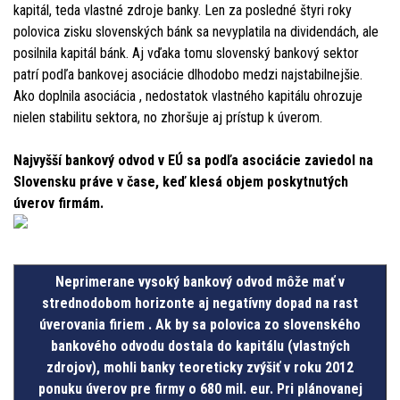
kapitál, teda vlastné zdroje banky. Len za posledné štyri roky
polovica zisku slovenských bánk sa nevyplatila na dividendách, ale
posilnila kapitál bánk. Aj vďaka tomu slovenský bankový sektor
patrí podľa bankovej asociácie dlhodobo medzi najstabilnejšie.
Ako doplnila asociácia , nedostatok vlastného kapitálu ohrozuje
nielen stabilitu sektora, no zhoršuje aj prístup k úverom.
Najvyšší bankový odvod v EÚ sa podľa asociácie zaviedol na
Slovensku práve v čase, keď klesá objem poskytnutých
úverov firmám.
Neprimerane vysoký bankový odvod môže mať v
strednodobom horizonte aj negatívny dopad na rast
úverovania firiem . Ak by sa polovica zo slovenského
bankového odvodu dostala do kapitálu (vlastných
zdrojov), mohli banky teoreticky zvýšiť v roku 2012
ponuku úverov pre firmy o 680 mil. eur. Pri plánovanej