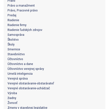
Právo
Právo a manažment
Právo, Pracovné právo
Predaj
Riadenie
Riadenie firmy
Riadenie ľudských zdrojov
Samospráva
Školstvo
Školy
Smernice
Stavebníctvo
Účtovníctvo
Účtovníctvo a dane
Účtovníctvo verejnej správy
Umelá inteligencia
Verejná správa
Verejné obstarávanie-obstarávateľ
Verejné obstarávanie-uchádzač
Výroba
žiadny
Živnosť
Zmeny v stavebnej legislatíve