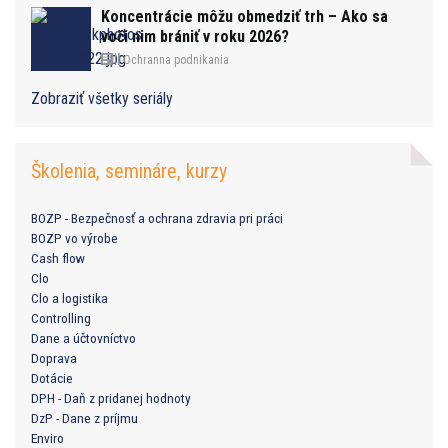
Koncentrácie môžu obmedziť trh – Ako sa
voči nim brániť v roku 2026?
Ochranna podnikania
Zobraziť všetky seriály
Školenia, semináre, kurzy
BOZP - Bezpečnosť a ochrana zdravia pri práci
BOZP vo výrobe
Cash flow
Clo
Clo a logistika
Controlling
Dane a účtovníctvo
Doprava
Dotácie
DPH - Daň z pridanej hodnoty
DzP - Dane z príjmu
Enviro