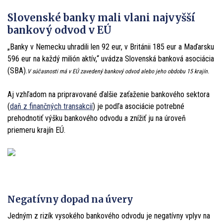
Slovenské banky mali vlani najvyšší
bankový odvod v EÚ
„Banky v Nemecku uhradili len 92 eur, v Británii 185 eur a Maďarsku
596 eur na každý milión aktív,“ uvádza Slovenská banková asociácia
(SBA).
V súčasnosti má v EÚ zavedený bankový odvod alebo jeho obdobu 15 krajín.
Aj vzhľadom na pripravované ďalšie zaťaženie bankového sektora
(
daň z finančných transakcií
) je podľa asociácie potrebné
prehodnotiť výšku bankového odvodu a znížiť ju na úroveň
priemeru krajín EÚ.
Negatívny dopad na úvery
Jedným z rizík vysokého bankového odvodu je negatívny vplyv na