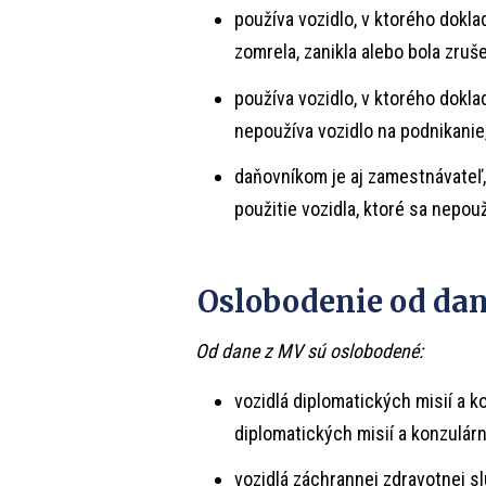
používa vozidlo, v ktorého doklad
zomrela, zanikla alebo bola zruš
používa vozidlo, v ktorého doklad
nepoužíva vozidlo na podnikanie
daňovníkom je aj zamestnávateľ
použitie vozidla, ktoré sa nepou
Oslobodenie od da
O
d dane z MV sú oslobodené:
vozidlá diplomatických misií a k
diplomatických misií a konzulár
vozidlá záchrannej zdravotnej sl