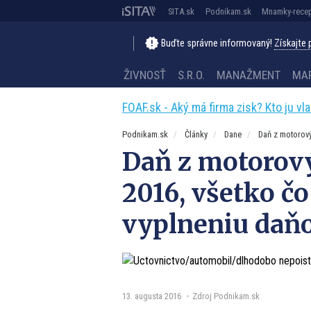
SITA.sk
Podnikam.sk
Mnamky-recep
Buďte správne informovaný!
Získajte
ŽIVNOSŤ
S.R.O.
MANAŽMENT
MA
FOAF.sk - Aký má firma zisk? Kto ju vl
Podnikam.sk
Články
Dane
Daň z motorový
Daň z motorový
2016, všetko čo
vyplneniu daň
13. augusta 2016
Zdroj Podnikam.sk