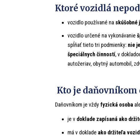
Ktoré vozidlá nepo
vozidlo používané na
skúšobné 
vozidlo určené na vykonávanie
š
spĺňať tieto tri podmienky:
nie j
špeciálnych činností
, v doklad
autožeriav, obytný automobil, zdv
Kto je daňovníkom
Daňovníkom je vždy
fyzická osoba
al
je v
doklade zapísaná ako držit
má v doklade
ako držiteľa vozi