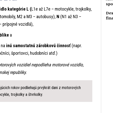
spo
idlo kategórie L (
L1e až L7e – motocykle, trojkolky,
Des
omobily, M2 a M3 – autobusy),
N
(N1 až N3 –
fin
 prípojné vozidlá),
blike
a
 na
inú samostatnú zárobkovú činnosť
(napr.
čníci, športovci, hudobníci atď.)
torových vozidiel nepodlieha motorové vozidlo,
skej republiky.
úcich rokov podliehajú prvýkrát dani z motorových
ocykle, trojkolky a štvrkolky.