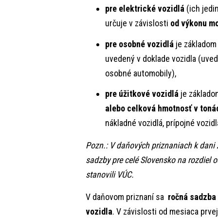
pre elektrické vozidlá
(ich jedi
určuje v závislosti
od výkonu mo
pre osobné vozidlá
je základom
uvedený v doklade vozidla (uvede
osobné automobily),
pre úžitkové vozidlá
je základo
alebo celková hmotnosť v toná
nákladné vozidlá, prípojné vozidl
Pozn.: V daňových priznaniach k dani 
sadzby pre celé Slovensko na rozdiel 
stanovili VÚC.
V daňovom priznaní sa
ročná sadzba 
vozidla
. V závislosti od mesiaca prve