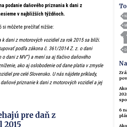
 na podanie daňového priznania k dani z
To
nesieme v najbližších týždňoch.
N
M
 si môžete prečítať nižšie:
k dani z motorových vozidiel za rok 2015 sa blíži.
tupovať podľa zákona č. 361/2014 Z. z. o dani
D
n o dani z MV“) a mení sa aj tlačivo daňového
Na
zníženie, ako aj oslobodenie od dane platia v zmysle
Zrá
diel pre celé Slovensko. U nás nájdete príklady,
pov
 daňové priznanie k dani z motorových vozidiel a jej
Ako
202
spo
6 n
ehajú pre daň z
plá
l 2015
Ako