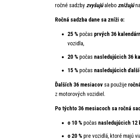
ročné sadzby
zvyšujú
alebo
znižujú
na
Ročná sadzba dane sa zníži o:
25 %
počas
prvých 36 kalendár
vozidla,
20 %
počas
nasledujúcich 36 k
15 %
počas
nasledujúcich ďalš
Ďalších 36 mesiacov
sa použije
ročn
z motorových vozidiel.
Po týchto 36 mesiacoch sa ročná sa
o 10 %
počas
nasledujúcich 12
o 20 %
pre vozidlá, ktoré majú 