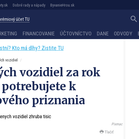
ty.sk
Dobré rady a nápady
ByvanieHrou.sk
 prémiový účet TU
RKETING
FINANCOVANIE
ÚČTOVNÍCTVO
DANE
ODVODY
astní? Kto má dlhy? Zistite TU
ch vozidiel
ch vozidiel za rok
 potrebujete k
ového priznania
Pixmac
Tlačiť