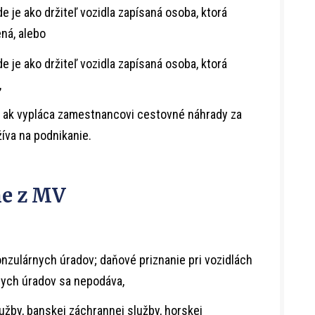
e je ako držiteľ vozidla zapísaná osoba, ktorá
ená, alebo
e je ako držiteľ vozidla zapísaná osoba, ktorá
,
, ak vypláca zamestnancovi cestovné náhrady za
žíva na podnikanie.
ne z MV
onzulárnych úradov; daňové priznanie pri vozidlách
nych úradov sa nepodáva,
užby, banskej záchrannej služby, horskej