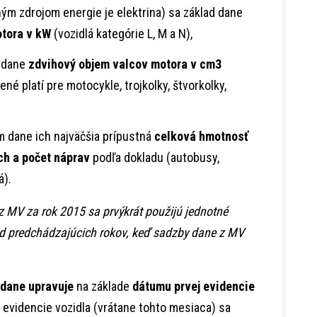
ným zdrojom energie je elektrina) sa základ dane
tora v kW
(vozidlá kategórie L, M a N),
 dane
zdvihový objem valcov motora v cm3
né platí pre motocykle, trojkolky, štvorkolky,
m dane ich najväčšia prípustná
celková hmotnosť
ch a počet náprav
podľa dokladu (autobusy,
á).
z MV za rok 2015 sa prvýkrát použijú jednotné
od predchádzajúcich rokov, keď sadzby dane z MV
dane upravuje
na základe
dátumu prvej evidencie
j evidencie vozidla (vrátane tohto mesiaca) sa