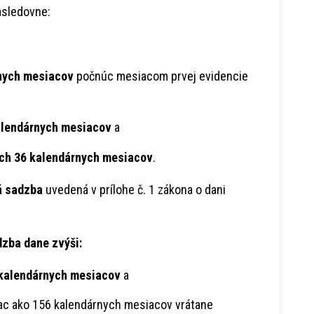
sledovne:
nych mesiacov
počnúc mesiacom prvej evidencie
alendárnych mesiacov
a
ích 36 kalendárnych mesiacov
.
á sadzba
uvedená v prílohe č. 1 zákona o dani
dzba dane zvýši:
 kalendárnych mesiacov
a
viac ako 156 kalendárnych mesiacov vrátane