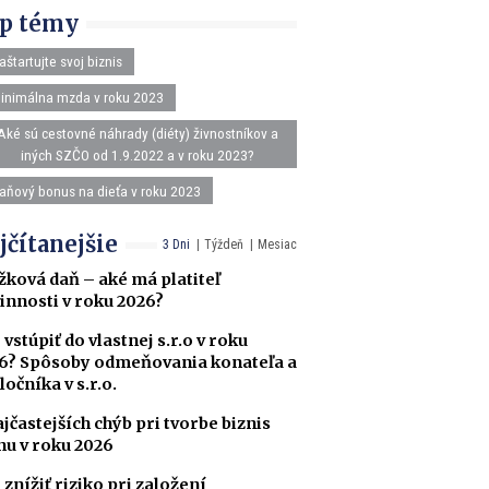
p témy
aštartujte svoj biznis
inimálna mzda v roku 2023
Aké sú cestovné náhrady (diéty) živnostníkov a
iných SZČO od 1.9.2022 a v roku 2023?
aňový bonus na dieťa v roku 2023
jčítanejšie
3 Dni
Týždeň
Mesiac
žková daň – aké má platiteľ
innosti v roku 2026?
 vstúpiť do vlastnej s.r.o v roku
6? Spôsoby odmeňovania konateľa a
ločníka v s.r.o.
ajčastejších chýb pri tvorbe biznis
nu v roku 2026
 znížiť riziko pri založení