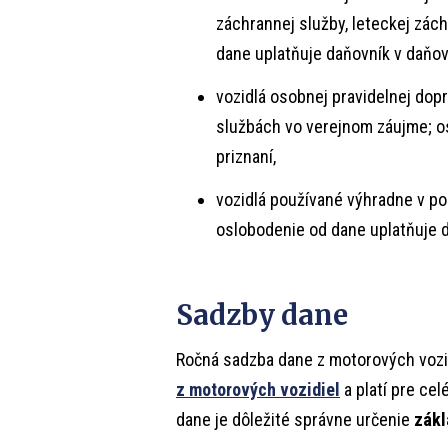
záchrannej služby, leteckej zác
dane uplatňuje daňovník v daňov
vozidlá osobnej pravidelnej dop
službách vo verejnom záujme; o
priznaní,
vozidlá používané výhradne v po
oslobodenie od dane uplatňuje 
Sadzby dane
Ročná sadzba dane z motorových vozi
z motorových vozidiel
a platí pre ce
dane je dôležité správne určenie
zákl