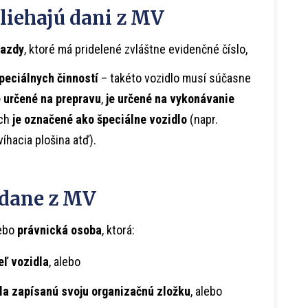
dliehajú
dani z MV
jazdy
, ktoré má pridelené zvláštne evidenčné číslo,
peciálnych činností
– takéto vozidlo musí súčasne
e určené na prepravu
,
je určené na vykonávanie
och
je označené ako špeciálne vozidlo
(napr.
íhacia plošina atď).
 dane z MV
ebo
právnická osoba
, ktorá:
eľ vozidla
, alebo
dla zapísanú svoju organizačnú zložku
, alebo