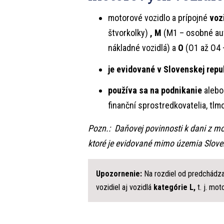
motorové vozidlo a prípojné
voz
štvorkolky)
, M
(M1 – osobné aut
nákladné vozidlá) a
O
(O1 až O4 –
je evidované v Slovenskej repu
používa sa na podnikanie
alebo
finanční sprostredkovatelia, tlmo
Pozn.: Daňovej povinnosti k dani z mo
ktoré je evidované mimo územia Sloven
Upozornenie:
Na rozdiel od predchádzaj
vozidiel aj vozidlá
kategórie L,
t. j. mot