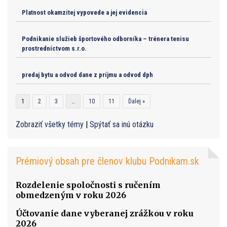
Platnost okamzitej vypovede a jej evidencia
Podnikanie služieb športového odborníka – trénera tenisu
prostredníctvom s.r.o.
predaj bytu a odvod dane z príjmu a odvod dph
1
2
3
…
10
11
Ďalej »
Zobraziť všetky témy
|
Spýtať sa inú otázku
Prémiový obsah pre členov klubu Podnikam.sk
Rozdelenie spoločnosti s ručením
obmedzeným v roku 2026
Účtovanie dane vyberanej zrážkou v roku
2026