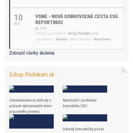
10
VSME - NOVÁ DOBROVOĽNÁ CESTA ESG
REPORTINGU
AUG
9:30
Udalosť usporiadaná:
Verlag Dashöfer, s.r.o.
Typ Udalosti:
Školenie
Oblasť školenia:
Manažment
Zobraziť všetky školenia
Eshop Podnikam.sk
Zamestnávanie na dohody o
Automobil v podnikaní
prácach vykonávaných mimo
živnostníka 2021
pracovného pomeru
Odvody živnostníčky počas