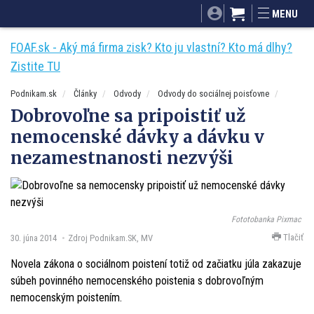
SITA.sk
Podnikam.sk
Mnamky-recepty.sk
MENU
Dobré rady a nápady
ByvanieHrou.sk
FOAF.sk - Aký má firma zisk? Kto ju vlastní? Kto má dlhy?
Zistite TU
Podnikam.sk
Články
Odvody
Odvody do sociálnej poisťovne
Dobrovoľne sa pripoistiť už
nemocenské dávky a dávku v
nezamestnanosti nezvýši
Fototobanka Pixmac
Tlačiť
30. júna 2014
Zdroj Podnikam.SK, MV
Novela zákona o sociálnom poistení totiž od začiatku júla zakazuje
súbeh povinného nemocenského poistenia s dobrovoľným
nemocenským poistením.