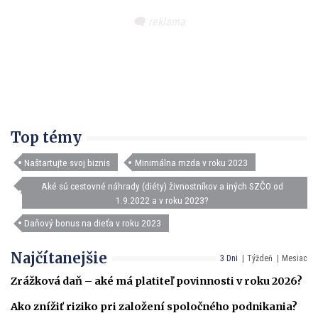
Top témy
Naštartujte svoj biznis
Minimálna mzda v roku 2023
Aké sú cestovné náhrady (diéty) živnostníkov a iných SZČO od
1.9.2022 a v roku 2023?
Daňový bonus na dieťa v roku 2023
Najčítanejšie
3 Dni
Týždeň
Mesiac
Zrážková daň – aké má platiteľ povinnosti v roku 2026?
Ako znížiť riziko pri založení spoločného podnikania?