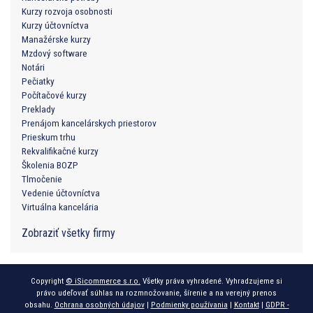
Kurzy rozvoja osobnosti
Kurzy účtovníctva
Manažérske kurzy
Mzdový software
Notári
Pečiatky
Počítačové kurzy
Preklady
Prenájom kancelárskych priestorov
Prieskum trhu
Rekvalifikačné kurzy
Školenia BOZP
Tlmočenie
Vedenie účtovníctva
Virtuálna kancelária
Zobraziť všetky firmy
Copyright
© iSicommerce s.r.o.
Všetky práva vyhradené. Vyhradzujeme si
právo udeľovať súhlas na rozmnožovanie, šírenie a na verejný prenos
obsahu.
Ochrana osobných údajov
|
Podmienky používania
|
Kontakt
|
GDPR -