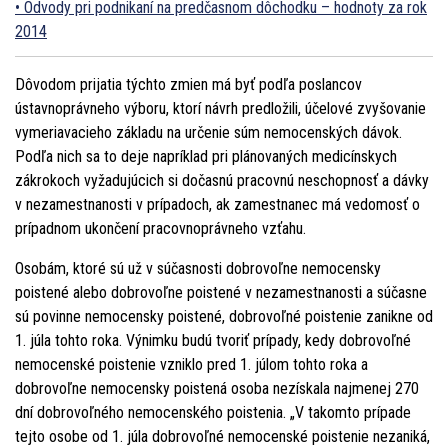
Odvody pri podnikaní na predčasnom dôchodku – hodnoty za rok
2014
Dôvodom prijatia týchto zmien má byť podľa poslancov
ústavnoprávneho výboru, ktorí návrh predložili, účelové zvyšovanie
vymeriavacieho základu na určenie súm nemocenských dávok.
Podľa nich sa to deje napríklad pri plánovaných medicínskych
zákrokoch vyžadujúcich si dočasnú pracovnú neschopnosť a dávky
v nezamestnanosti v prípadoch, ak zamestnanec má vedomosť o
prípadnom ukončení pracovnoprávneho vzťahu.
Osobám, ktoré sú už v súčasnosti dobrovoľne nemocensky
poistené alebo dobrovoľne poistené v nezamestnanosti a súčasne
sú povinne nemocensky poistené, dobrovoľné poistenie zanikne od
1. júla tohto roka. Výnimku budú tvoriť prípady, kedy dobrovoľné
nemocenské poistenie vzniklo pred 1. júlom tohto roka a
dobrovoľne nemocensky poistená osoba nezískala najmenej 270
dní dobrovoľného nemocenského poistenia. „V takomto prípade
tejto osobe od 1. júla dobrovoľné nemocenské poistenie nezaniká,