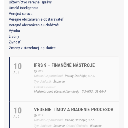
Účtovníctvo verejnej správy
Umelá inteligencia
Verejná správa
Verejné obstarávanie-obstarávateľ
Verejné obstarávanie-uchádzač
Výroba
žiadny
Živnosť
Zmeny v stavebnej legislatíve
10
IFRS 9 – FINANČNÉ NÁSTROJE
8:30
AUG
Udalosť usporiadaná:
Verlag Dashöfer, s.r.o.
Typ Udalosti:
Školenie
Oblasť školenia:
Medzinárodné účtovné štandardy - IAS/IFRS, US GAAP
10
VEDENIE TÍMOV A RIADENIE PROCESOV
8:30
AUG
Udalosť usporiadaná:
Verlag Dashöfer, s.r.o.
Typ Udalosti:
Školenie
Oblasť školenia:
Riadenie