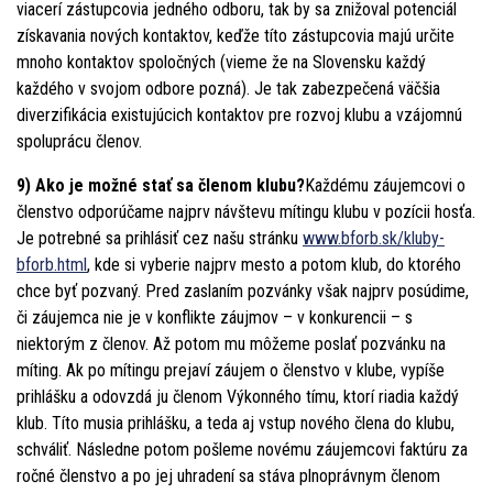
viacerí zástupcovia jedného odboru, tak by sa znižoval potenciál
získavania nových kontaktov, keďže títo zástupcovia majú určite
mnoho kontaktov spoločných (vieme že na Slovensku každý
každého v svojom odbore pozná). Je tak zabezpečená väčšia
diverzifikácia existujúcich kontaktov pre rozvoj klubu a vzájomnú
spoluprácu členov.
9) Ako je možné stať sa členom klubu?
Každému záujemcovi o
členstvo odporúčame najprv návštevu mítingu klubu v pozícii hosťa.
Je potrebné sa prihlásiť cez našu stránku
www.bforb.sk/kluby-
bforb.html
, kde si vyberie najprv mesto a potom klub, do ktorého
chce byť pozvaný. Pred zaslaním pozvánky však najprv posúdime,
či záujemca nie je v konflikte záujmov – v konkurencii – s
niektorým z členov. Až potom mu môžeme poslať pozvánku na
míting. Ak po mítingu prejaví záujem o členstvo v klube, vypíše
prihlášku a odovzdá ju členom Výkonného tímu, ktorí riadia každý
klub. Títo musia prihlášku, a teda aj vstup nového člena do klubu,
schváliť. Následne potom pošleme novému záujemcovi faktúru za
ročné členstvo a po jej uhradení sa stáva plnoprávnym členom