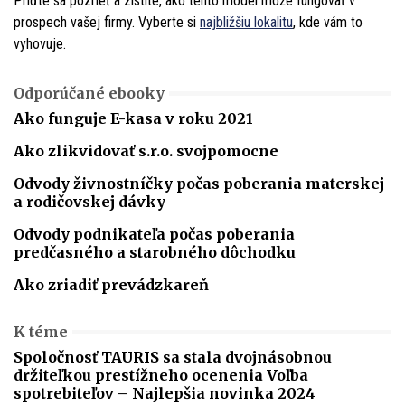
Príďte sa pozrieť a zistite, ako tento model môže fungovať v
prospech vašej firmy. Vyberte si
najbližšiu lokalitu
, kde vám to
vyhovuje.
Odporúčané ebooky
Ako funguje E-kasa v roku 2021
Ako zlikvidovať s.r.o. svojpomocne
Odvody živnostníčky počas poberania materskej
a rodičovskej dávky
Odvody podnikateľa počas poberania
predčasného a starobného dôchodku
Ako zriadiť prevádzkareň
K téme
Spoločnosť TAURIS sa stala dvojnásobnou
držiteľkou prestížneho ocenenia Voľba
spotrebiteľov – Najlepšia novinka 2024