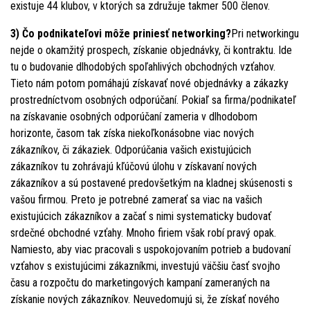
existuje 44 klubov, v ktorých sa združuje takmer 500 členov.
3) Čo podnikateľovi môže priniesť networking?
Pri networkingu
nejde o okamžitý prospech, získanie objednávky, či kontraktu. Ide
tu o budovanie dlhodobých spoľahlivých obchodných vzťahov.
Tieto nám potom pomáhajú získavať nové objednávky a zákazky
prostredníctvom osobných odporúčaní. Pokiaľ sa firma/podnikateľ
na získavanie osobných odporúčaní zameria v dlhodobom
horizonte, časom tak získa niekoľkonásobne viac nových
zákazníkov, či zákaziek. Odporúčania vašich existujúcich
zákazníkov tu zohrávajú kľúčovú úlohu v získavaní nových
zákazníkov a sú postavené predovšetkým na kladnej skúsenosti s
vašou firmou. Preto je potrebné zamerať sa viac na vašich
existujúcich zákazníkov a začať s nimi systematicky budovať
srdečné obchodné vzťahy. Mnoho firiem však robí pravý opak.
Namiesto, aby viac pracovali s uspokojovaním potrieb a budovaní
vzťahov s existujúcimi zákazníkmi, investujú väčšiu časť svojho
času a rozpočtu do marketingových kampaní zameraných na
získanie nových zákazníkov. Neuvedomujú si, že získať nového