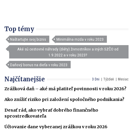
Top témy
Naštartujte svoj biznis
Minimálna mzda v roku 2023
Aké sú cestovné náhrady (diéty) živnostníkov a iných SZČO od
1.9.2022 a v roku 2023?
Daňový bonus na dieťa v roku 2023
Najčítanejšie
3 Dni
Týždeň
Mesiac
Zrážková daň – aké má platiteľ povinnosti v roku 2026?
Ako znížiť riziko pri založení spoločného podnikania?
Desať rád, ako vybrať dobrého finančného
sprostredkovateľa
Účtovanie dane vyberanej zrážkou v roku 2026