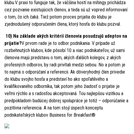
klubu.V praxi to funguje tak, že väčšina hostí na mítingy prichádza
cez pozvanie existujúcich členov, a teda sú už vopred informovaní
o tom, čo ich čaká. Tiež potom proces prijatia do klubu je
zjednodušený odporučením člena, ktorý hosťa do klubu pozval.
10) Na základe akých kritérií členovia posudzujú adeptov na
prijatie?
V prvom rade je to odbor podnikania. V prípade už
rozbehnutých klubov, kde pôsobí 10 a viac podnikateľov, už sami
členovia majú predstavu o tom, akých ďalších kolegov, z akých
profesných odborov, by radi privítali medzi sebou. No a potom je
to najmä o odporúčaní a referencii. Ak dôveryhodný člen privedie
do klubu svojho hosťa a predstaví ho ako spoľahlivého a
kvalifikovaného odborníka, tak potom jeho žiadosť o prijatie je
veľmi rýchlo a s radosťou akceptovaná. Tou najlepšou vizitkou a
predpokladom budúcej dobrej spolupráce je totiž – odporúčanie a
pozitívna referencia. A na tom stojí úspech konceptu
podnikateľských klubov Business for Breakfast®