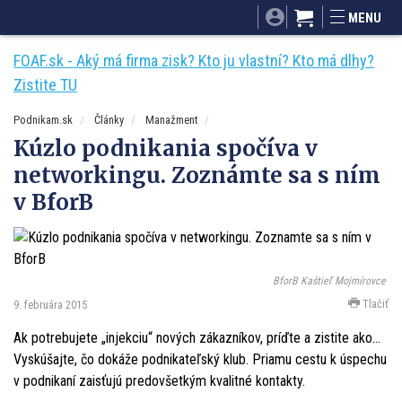
SITA.sk
Podnikam.sk
Mnamky-recepty.sk
MENU
Dobré rady a nápady
ByvanieHrou.sk
FOAF.sk - Aký má firma zisk? Kto ju vlastní? Kto má dlhy?
Zistite TU
Podnikam.sk
Články
Manažment
Kúzlo podnikania spočíva v
networkingu. Zoznámte sa s ním
v BforB
BforB Kaštieľ Mojmírovce
Tlačiť
9. februára 2015
Ak potrebujete „injekciu“ nových zákazníkov, príďte a zistite ako…
Vyskúšajte, čo dokáže podnikateľský klub. Priamu cestu k úspechu
v podnikaní zaisťujú predovšetkým kvalitné kontakty.