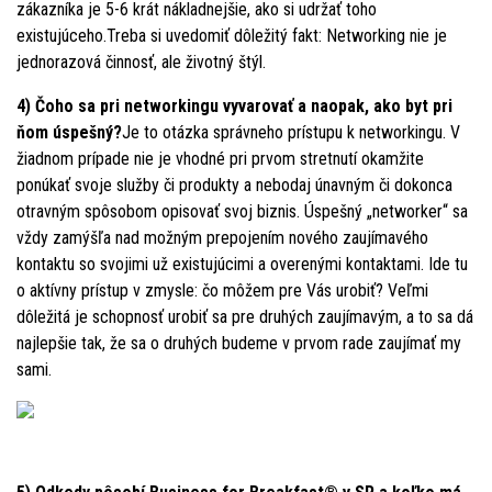
zákazníka je 5-6 krát nákladnejšie, ako si udržať toho
existujúceho.Treba si uvedomiť dôležitý fakt: Networking nie je
jednorazová činnosť, ale životný štýl.
4) Čoho sa pri networkingu vyvarovať a naopak, ako byt pri
ňom úspešný?
Je to otázka správneho prístupu k networkingu. V
žiadnom prípade nie je vhodné pri prvom stretnutí okamžite
ponúkať svoje služby či produkty a nebodaj únavným či dokonca
otravným spôsobom opisovať svoj biznis. Úspešný „networker“ sa
vždy zamýšľa nad možným prepojením nového zaujímavého
kontaktu so svojimi už existujúcimi a overenými kontaktami. Ide tu
o aktívny prístup v zmysle: čo môžem pre Vás urobiť? Veľmi
dôležitá je schopnosť urobiť sa pre druhých zaujímavým, a to sa dá
najlepšie tak, že sa o druhých budeme v prvom rade zaujímať my
sami.