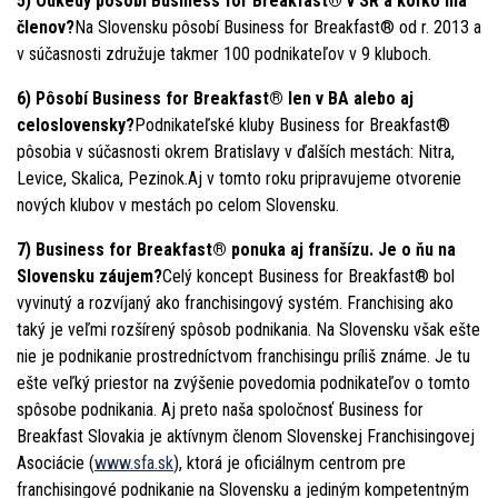
5) Odkedy pôsobí Business for Breakfast® v SR a koľko má
členov?
Na Slovensku pôsobí Business for Breakfast® od r. 2013 a
v súčasnosti združuje takmer 100 podnikateľov v 9 kluboch.
6) Pôsobí Business for Breakfast® len v BA alebo aj
celoslovensky?
Podnikateľské kluby Business for Breakfast®
pôsobia v súčasnosti okrem Bratislavy v ďalších mestách: Nitra,
Levice, Skalica, Pezinok.Aj v tomto roku pripravujeme otvorenie
nových klubov v mestách po celom Slovensku.
7) Business for Breakfast® ponuka aj franšízu. Je o ňu na
Slovensku záujem?
Celý koncept Business for Breakfast® bol
vyvinutý a rozvíjaný ako franchisingový systém. Franchising ako
taký je veľmi rozšírený spôsob podnikania. Na Slovensku však ešte
nie je podnikanie prostredníctvom franchisingu príliš známe. Je tu
ešte veľký priestor na zvýšenie povedomia podnikateľov o tomto
spôsobe podnikania. Aj preto naša spoločnosť Business for
Breakfast Slovakia je aktívnym členom Slovenskej Franchisingovej
Asociácie (
www.sfa.sk
), ktorá je oficiálnym centrom pre
franchisingové podnikanie na Slovensku a jediným kompetentným