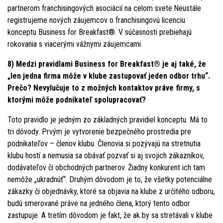
partnerom franchisingových asociácií na celom svete.Neustále
registrujeme nových záujemcov o franchisingovú licenciu
konceptu Business for Breakfast®. V súčasnosti prebiehajú
rokovania s viacerými vážnymi záujemcami.
8) Medzi pravidlami Business for Breakfast® je aj také, že
„len jedna firma môže v klube zastupovať jeden odbor trhu“.
Prečo? Nevylučuje to z možných kontaktov práve firmy, s
ktorými môže podnikateľ spolupracovať?
Toto pravidlo je jedným zo základných pravidiel konceptu. Má to
tri dôvody. Prvým je vytvorenie bezpečného prostredia pre
podnikateľov – členov klubu. Členovia si pozývajú na stretnutia
klubu hostí a nemusia sa obávať pozvať si aj svojich zákazníkov,
dodávateľov či obchodných partnerov. Žiadny konkurent ich tam
nemôže „ukradnúť“. Druhým dôvodom je to, že všetky potenciálne
zákazky či objednávky, ktoré sa objavia na klube z určitého odboru,
budú smerované práve na jedného člena, ktorý tento odbor
zastupuje. A tretím dôvodom je fakt, že ak by sa stretávali v klube