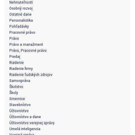
Nehnuteľnosti
Osobný rozvoj
Ostatné dane
Personalistika
Pohľadávky
Pracovné právo
Právo
Právo a manažment
Právo, Pracovné právo
Predaj
Riadenie
Riadenie firmy
Riadenie ľudských zdrojov
Samospráva
Školstvo
Školy
Smernice
Stavebníctvo
Účtovníctvo
Účtovníctvo a dane
Účtovníctvo verejnej správy
Umelá inteligencia
Verejná správa