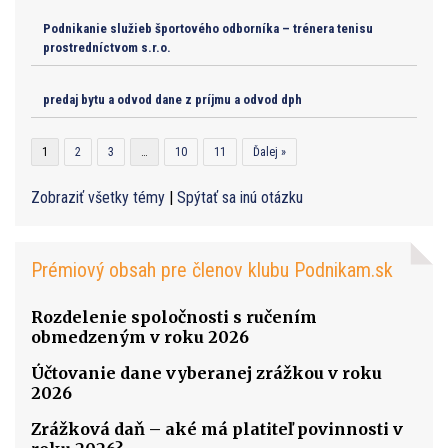
Podnikanie služieb športového odborníka – trénera tenisu
prostredníctvom s.r.o.
predaj bytu a odvod dane z príjmu a odvod dph
1
2
3
…
10
11
Ďalej »
Zobraziť všetky témy
|
Spýtať sa inú otázku
Prémiový obsah pre členov klubu Podnikam.sk
Rozdelenie spoločnosti s ručením
obmedzeným v roku 2026
Účtovanie dane vyberanej zrážkou v roku
2026
Zrážková daň – aké má platiteľ povinnosti v