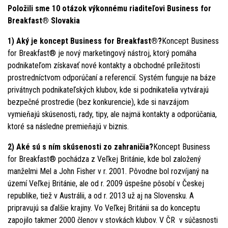
Položili sme 10 otázok výkonnému riaditeľovi Business for
Breakfast® Slovakia
1) Aký je koncept Business for Breakfast®?
Koncept Business
for Breakfast® je nový marketingový nástroj, ktorý pomáha
podnikateľom získavať nové kontakty a obchodné príležitosti
prostredníctvom odporúčaní a referencií. Systém funguje na báze
privátnych podnikateľských klubov, kde si podnikatelia vytvárajú
bezpečné prostredie (bez konkurencie), kde si navzájom
vymieňajú skúsenosti, rady, tipy, ale najmä kontakty a odporúčania,
ktoré sa následne premieňajú v biznis.
2) Aké sú s ním skúsenosti zo zahraničia?
Koncept Business
for Breakfast® pochádza z Veľkej Británie, kde bol založený
manželmi Mel a John Fisher v r. 2001. Pôvodne bol rozvíjaný na
území Veľkej Británie, ale od r. 2009 úspešne pôsobí v Českej
republike, tiež v Austrálii, a od r. 2013 už aj na Slovensku. A
pripravujú sa ďalšie krajiny. Vo Veľkej Británii sa do konceptu
zapojilo takmer 2000 členov v stovkách klubov. V ČR v súčasnosti