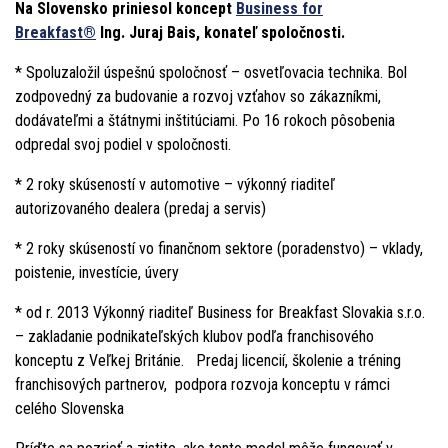
Na Slovensko priniesol koncept
Business for
Breakfast®
Ing. Juraj Bais,
konateľ spoločnosti.
* Spoluzaložil úspešnú spoločnosť – osvetľovacia technika. Bol
zodpovedný za budovanie a rozvoj vzťahov so zákazníkmi,
dodávateľmi a štátnymi inštitúciami. Po 16 rokoch pôsobenia
odpredal svoj podiel v spoločnosti.
* 2 roky skúseností v automotive – výkonný riaditeľ
autorizovaného dealera (predaj a servis)
* 2 roky skúseností vo finančnom sektore (poradenstvo) – vklady,
poistenie, investície, úvery
* od r. 2013 Výkonný riaditeľ Business for Breakfast Slovakia s.r.o.
– zakladanie podnikateľských klubov podľa franchisového
konceptu z Veľkej Británie. Predaj licencií, školenie a tréning
franchisových partnerov, podpora rozvoja konceptu v rámci
celého Slovenska