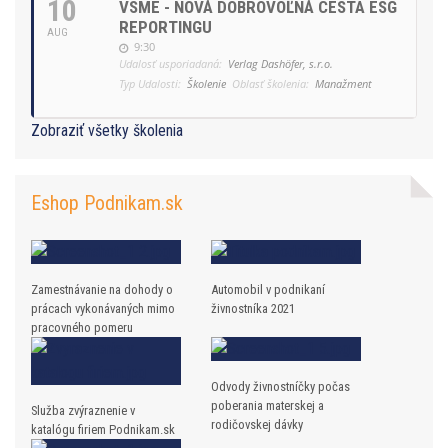
10
VSME - NOVÁ DOBROVOĽNÁ CESTA ESG
REPORTINGU
AUG
9:30
Udalosť usporiadaná:
Verlag Dashöfer, s.r.o.
Typ Udalosti:
Školenie
Oblasť školenia:
Manažment
Zobraziť všetky školenia
Eshop Podnikam.sk
Zamestnávanie na dohody o
Automobil v podnikaní
prácach vykonávaných mimo
živnostníka 2021
pracovného pomeru
Odvody živnostníčky počas
poberania materskej a
Služba zvýraznenie v
rodičovskej dávky
katalógu firiem Podnikam.sk