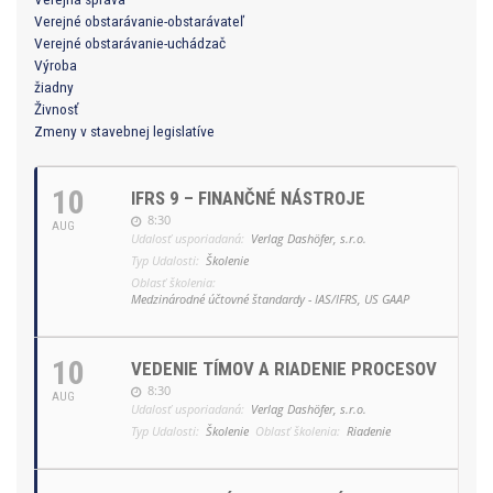
Verejné obstarávanie-obstarávateľ
Verejné obstarávanie-uchádzač
Výroba
žiadny
Živnosť
Zmeny v stavebnej legislatíve
10
IFRS 9 – FINANČNÉ NÁSTROJE
8:30
AUG
Udalosť usporiadaná:
Verlag Dashöfer, s.r.o.
Typ Udalosti:
Školenie
Oblasť školenia:
Medzinárodné účtovné štandardy - IAS/IFRS, US GAAP
10
VEDENIE TÍMOV A RIADENIE PROCESOV
8:30
AUG
Udalosť usporiadaná:
Verlag Dashöfer, s.r.o.
Typ Udalosti:
Školenie
Oblasť školenia:
Riadenie