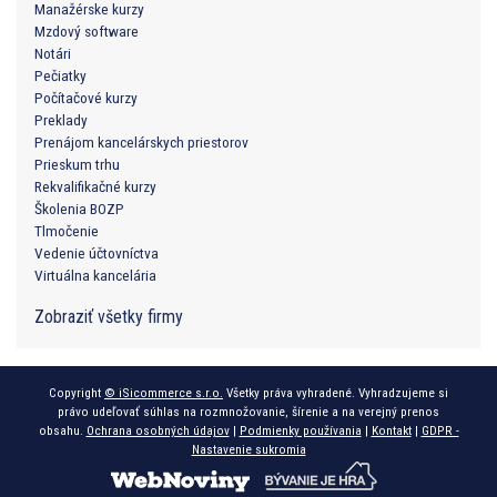
Manažérske kurzy
Mzdový software
Notári
Pečiatky
Počítačové kurzy
Preklady
Prenájom kancelárskych priestorov
Prieskum trhu
Rekvalifikačné kurzy
Školenia BOZP
Tlmočenie
Vedenie účtovníctva
Virtuálna kancelária
Zobraziť všetky firmy
Copyright
© iSicommerce s.r.o.
Všetky práva vyhradené. Vyhradzujeme si
právo udeľovať súhlas na rozmnožovanie, šírenie a na verejný prenos
obsahu.
Ochrana osobných údajov
|
Podmienky používania
|
Kontakt
|
GDPR -
Nastavenie sukromia