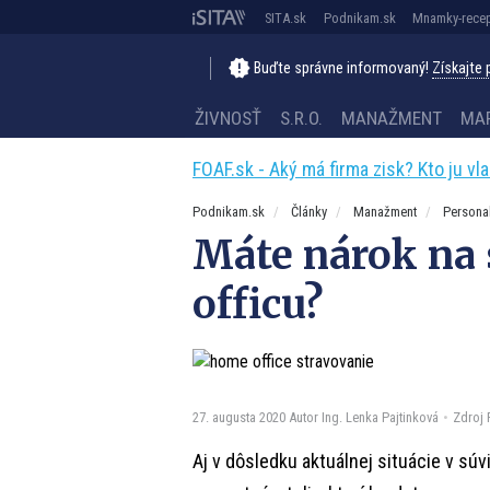
SITA.sk
Podnikam.sk
Mnamky-recep
Buďte správne informovaný!
Získajte
ŽIVNOSŤ
S.R.O.
MANAŽMENT
MA
FOAF.sk - Aký má firma zisk? Kto ju vl
Podnikam.sk
Články
Manažment
Personal
Máte nárok na
officu?
27. augusta 2020
Autor Ing. Lenka Pajtinková
Zdroj 
Aj v dôsledku aktuálnej situácie v sú