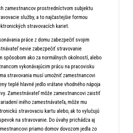
ich zamestnancov prostredníctvom subjektu
vovacie služby, a to najčastejšie formou
ktronických stravovacích kariet.
konávania práce z domu zabezpečiť svojim
návateľ nevie zabezpečiť stravovanie
m spôsobom ako za normálnych okolností, alebo
tnancom vykonávajúcim prácu na pracovisku
rma stravovania musí umožniť zamestnancovi
eny teplé hlavné jedlo vrátane vhodného nápoja
vy. Zamestnávateľ môže zamestnancovi zaistiť
zariadení iného zamestnávateľa, môže mu
ronickú stravovaciu kartu alebo, ak to vylučujú
spevok na stravovanie. Do úvahy prichádza aj
amestnancovi priamo domov dovozom jedla zo