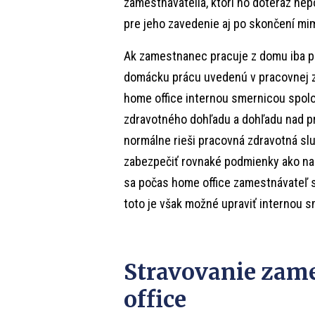
zamestnávatelia, ktorí ho doteraz nepo
pre jeho zavedenie aj po skončení mim
Ak zamestnanec pracuje z domu iba pr
domácku prácu uvedenú v pracovnej z
home office internou smernicou spolo
zdravotného dohľadu a dohľadu nad p
normálne rieši pracovná zdravotná s
zabezpečiť rovnaké podmienky ako na
sa počas home office zamestnávateľ s
toto je však možné upraviť internou 
Stravovanie zam
office