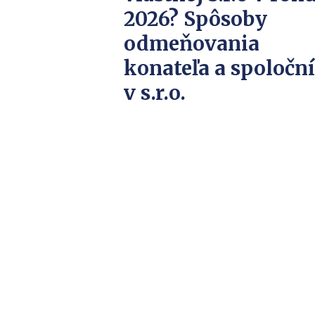
2026? Spôsoby
odmeňovania
konateľa a spoločn
v s.r.o.