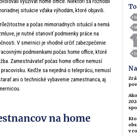
voľovali využívať home office. Niektorí sa rozhodli
To
oriadnej situácie vďaka výhodám, ktoré objavili.
N
íležitostne a počas mimoriadnych situácií a nemá
M
mluve, je nutné stanoviť podmienky práce na
čnosti. V smernici je vhodné určiť zabezpečenie
racovnými podmienkami počas home office, ktoré
D
lužba. Zamestnávateľ počas home office nemusí
Na
 pracovisku. Keďže sa nejedná o teleprácu, nemusí
Zrá
tarať ani o technické vybavenie zamestnanca, aj
pov
smernicou.
Ako
202
spo
estnancov na home
Kto
obs
v r