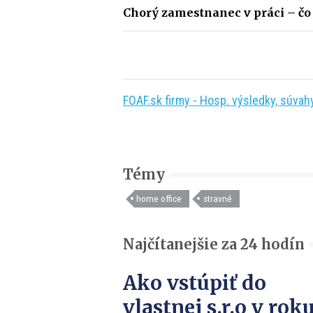
Chorý zamestnanec v práci – čo
FOAF.sk firmy - Hosp. výsledky, súvahy,
Témy
home office
stravné
Najčítanejšie za 24 hodín
Ako vstúpiť do
vlastnej s.r.o v rok