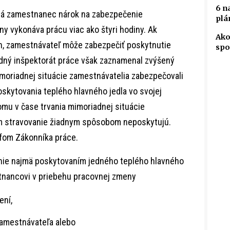
6 n
má zamestnanec nárok na zabezpečenie
plá
ny vykonáva prácu viac ako štyri hodiny. Ak
Ako
ín, zamestnávateľ môže zabezpečiť poskytnutie
spo
odný inšpektorát práce však zaznamenal zvýšený
imoriadnej situácie zamestnávatelia zabezpečovali
kytovania teplého hlavného jedla vo svojej
omu v čase trvania mimoriadnej situácie
 stravovanie žiadnym spôsobom neposkytujú.
afom Zákonníka práce.
nie najmä poskytovaním jedného teplého hlavného
tnancovi v priebehu pracovnej zmeny
ení,
zamestnávateľa alebo