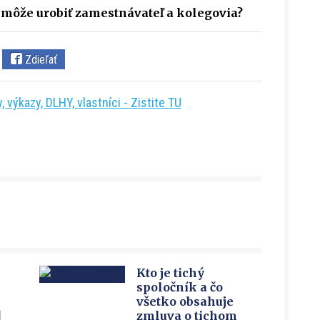
 môže urobiť zamestnávateľ a kolegovia?
Zdieľať
 výkazy, DLHY, vlastníci - Zistite TU
Kto je tichý
spoločník a čo
všetko obsahuje
u
zmluva o tichom