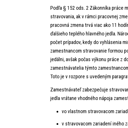
Podľa § 152 ods. 2 Zákonníka práce 
stravovania, ak v rámci pracovnej zme
pracovná zmena trvá viac ako 11 hod
ďalšieho teplého hlavného jedla. Nár
počet prípadov, kedy do vyhlásenia m
zamestnancom stravovanie formou pos
jedálni, avšak počas výkonu práce z d
zamestnávatelia týmto zamestnancom
Toto je v rozpore s uvedeným paragr
Zamestnávateľ zabezpečuje stravova
jedla vrátane vhodného nápoja zames
vo vlastnom stravovacom zariad
v stravovacom zariadení iného 