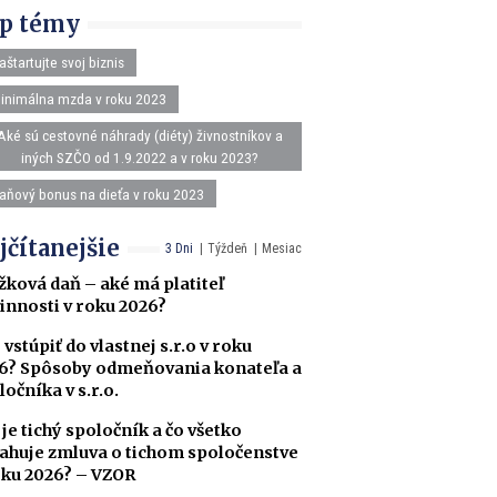
p témy
aštartujte svoj biznis
inimálna mzda v roku 2023
Aké sú cestovné náhrady (diéty) živnostníkov a
iných SZČO od 1.9.2022 a v roku 2023?
aňový bonus na dieťa v roku 2023
jčítanejšie
3 Dni
Týždeň
Mesiac
žková daň – aké má platiteľ
innosti v roku 2026?
 vstúpiť do vlastnej s.r.o v roku
6? Spôsoby odmeňovania konateľa a
ločníka v s.r.o.
 je tichý spoločník a čo všetko
ahuje zmluva o tichom spoločenstve
oku 2026? – VZOR