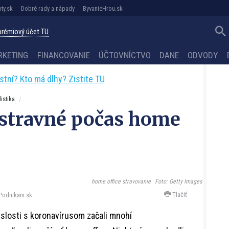
ty.sk
Dobré rady a nápady
ByvanieHrou.sk
 prémiový účet TU
RKETING
FINANCOVANIE
ÚČTOVNÍCTVO
DANE
ODVODY
astní? Kto má dlhy? Zistite TU
istika
 stravné počas home
home office stravovanie
Foto: Getty Images
Tlačiť
Podnikam.sk
vislosti s koronavírusom začali mnohí