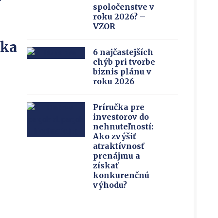
spoločenstve v
roku 2026? –
VZOR
íka
6 najčastejších
chýb pri tvorbe
biznis plánu v
roku 2026
Príručka pre
investorov do
nehnuteľností:
Ako zvýšiť
atraktívnosť
prenájmu a
získať
konkurenčnú
výhodu?