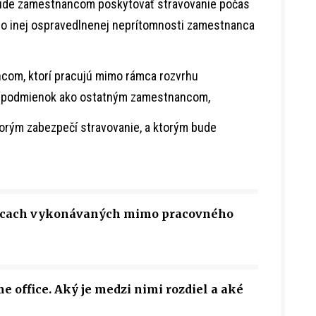
bude zamestnancom poskytovať stravovanie počas
ebo inej ospravedlnenej neprítomnosti zamestnanca
com, ktorí pracujú mimo rámca rozvrhu
h podmienok ako ostatným zamestnancom,
ktorým zabezpečí stravovanie, a ktorým bude
rácach vykonávaných mimo pracovného
 office. Aký je medzi nimi rozdiel a aké