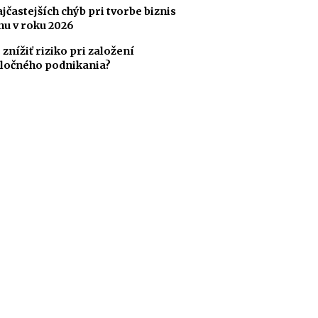
ajčastejších chýb pri tvorbe biznis
nu v roku 2026
 znížiť riziko pri založení
ločného podnikania?