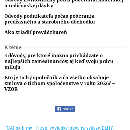
a rodičovskej dávky
Odvody podnikateľa počas poberania
predčasného a starobného dôchodku
Ako zriadiť prevádzkareň
K téme
3 dôvody, pre ktoré možno prichádzate o
najlepších zamestnancov, aj keď svoju prácu
milujú
Kto je tichý spoločník a čo všetko obsahuje
zmluva o tichom spoločenstve v roku 2026? –
VZOR
Zdieľať
FOAF.sk firmy - Hosp. výsledky, súvahy, výkazy, DLHY,