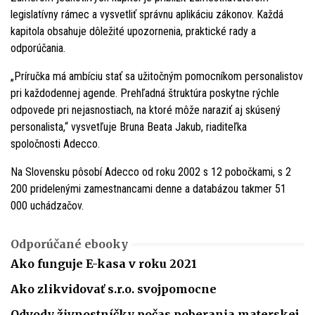
legislatívny rámec a vysvetliť správnu aplikáciu zákonov. Každá
kapitola obsahuje dôležité upozornenia, praktické rady a
odporúčania.
„Príručka má ambíciu stať sa užitočným pomocníkom personalistov
pri každodennej agende. Prehľadná štruktúra poskytne rýchle
odpovede pri nejasnostiach, na ktoré môže naraziť aj skúsený
personalista,“ vysvetľuje Bruna Beata Jakub, riaditeľka
spoločnosti Adecco.
Na Slovensku pôsobí Adecco od roku 2002 s 12 pobočkami, s 2
200 pridelenými zamestnancami denne a databázou takmer 51
000 uchádzačov.
Odporúčané ebooky
Ako funguje E-kasa v roku 2021
Ako zlikvidovať s.r.o. svojpomocne
Odvody živnostníčky počas poberania materskej