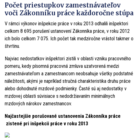
Počet priestupkov zamestnávateľov
voči Zákonníku práce každoročne stúpa
V rámci výkonov inšpekcie práce v roku 2013 odhalili inšpektori
celkom 8 695 porušení ustanovení Zákonníka práce, v roku 2012
ich bolo celkom 7 075. Ich počet tak medziročne vrástol takmer o
štvrtinu.
Najviac nedostatkov inšpektori zistili v oblasti vzniku pracovného
pomeru, kedy písomná pracovná zmluva uzatvorená medzi
zamestnávateľom a zamestnancom neobsahuje všetky podstatné
náležitosti, akými je napríklad stručná charakteristika druhu práce
alebo dohodnuté mzdové podmienky. Časté sú aj nedostatky v
mzdovej oblasti súvisiace s nedodržiavaním minimálnych
mzdových nárokov zamestnancov.
Najčastejšie porušované ustanovenia Zákonníka práce
zistené pri inšpekcii práce v roku 2013