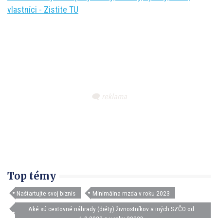
vlastníci - Zistite TU
Top témy
Naštartujte svoj biznis
Minimálna mzda v roku 2023
Aké sú cestovné náhrady (diéty) živnostníkov a iných SZČO od