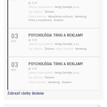
8:30
Udalosť usporiadaná:
Verlag Dashöfer, s.r.o.
Typ Udalosti:
Školenie
Oblasť školenia:
Manažérske zručnosti,
Marketing,
Právo a manažment,
Riadenie
03
PSYCHOLÓGIA TRHU A REKLAMY
8:30
AUG
Udalosť usporiadaná:
Verlag Dashöfer, s.r.o.
Typ Udalosti:
Školenie
Oblasť školenia:
Marketing
03
PSYCHOLÓGIA TRHU A REKLAMY
8:30
AUG
Udalosť usporiadaná:
Verlag Dashöfer, s.r.o.
Typ Udalosti:
Školenie
Oblasť školenia:
Marketing,
Riadenie
Zobraziť všetky školenia