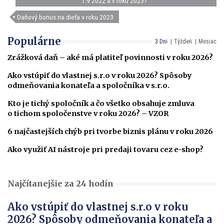
1.9.2022 a v roku 2023?
Daňový bonus na dieťa v roku 2023
Populárne
3 Dni
Týždeň
Mesiac
Zrážková daň – aké má platiteľ povinnosti v roku 2026?
Ako vstúpiť do vlastnej s.r.o v roku 2026? Spôsoby
odmeňovania konateľa a spoločníka v s.r.o.
Kto je tichý spoločník a čo všetko obsahuje zmluva
o tichom spoločenstve v roku 2026? – VZOR
6 najčastejších chýb pri tvorbe biznis plánu v roku 2026
Ako využiť AI nástroje pri predaji tovaru cez e-shop?
Najčítanejšie za 24 hodín
Ako vstúpiť do vlastnej s.r.o v roku
2026? Spôsoby odmeňovania konateľa a