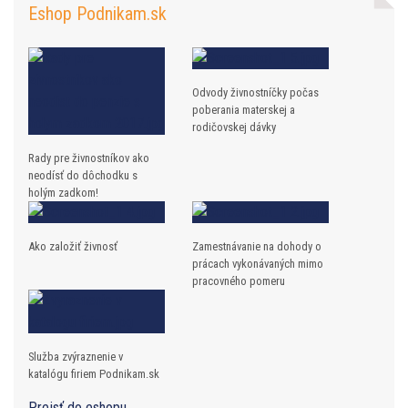
Eshop Podnikam.sk
Odvody živnostníčky počas
poberania materskej a
rodičovskej dávky
Rady pre živnostníkov ako
neodísť do dôchodku s
holým zadkom!
Ako založiť živnosť
Zamestnávanie na dohody o
prácach vykonávaných mimo
pracovného pomeru
Služba zvýraznenie v
katalógu firiem Podnikam.sk
Prejsť do eshopu