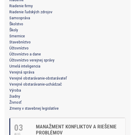
Riadenie firmy
Riadenie ľudských zdrojov
Samospráva
Školstvo
Školy
Smernice
Stavebníctvo
Účtovníctvo
Účtovníctvo a dane
Účtovníctvo verejnej správy
Umelá inteligencia
Verejná správa
Verejné obstarávanie-obstarávateľ
Verejné obstarávanie-uchádzač
Výroba
žiadny
Živnosť
Zmeny v stavebnej legislatíve
03
MANAŽMENT KONFLIKTOV A RIEŠENIE
PROBLÉMOV
AUG