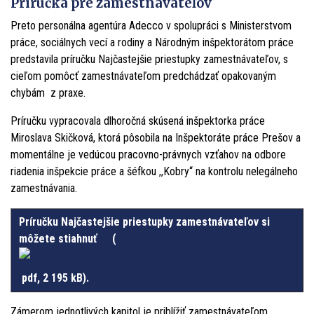
Príručka pre zamestnávateľov
Preto personálna agentúra Adecco v spolupráci s Ministerstvom
práce, sociálnych vecí a rodiny a Národným inšpektorátom práce
predstavila príručku Najčastejšie priestupky zamestnávateľov, s
cieľom pomôcť zamestnávateľom predchádzať opakovaným
chybám z praxe.
Príručku vypracovala dlhoročná skúsená inšpektorka práce
Miroslava Skičková, ktorá pôsobila na Inšpektoráte práce Prešov a
momentálne je vedúcou pracovno-právnych vzťahov na odbore
riadenia inšpekcie práce a šéfkou ,,Kobry“ na kontrolu nelegálneho
zamestnávania.
Príručku
Najčastejšie priestupky zamestnávateľov
si
môžete stiahnuť
tu
(
pdf, 2 195 kB)
.
Zámerom jednotlivých kapitol je priblížiť zamestnávateľom