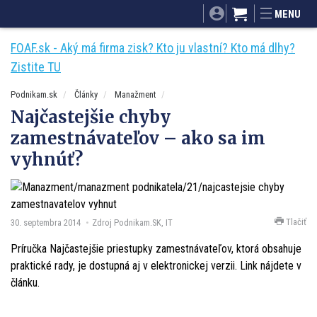
SITA.sk
Podnikam.sk
Mnamky-recepty.sk
MENU
Dobré rady a nápady
ByvanieHrou.sk
FOAF.sk - Aký má firma zisk? Kto ju vlastní? Kto má dlhy?
Zistite TU
Podnikam.sk
Články
Manažment
Najčastejšie chyby
zamestnávateľov – ako sa im
vyhnúť?
Tlačiť
30. septembra 2014
Zdroj Podnikam.SK, IT
Príručka Najčastejšie priestupky zamestnávateľov, ktorá obsahuje
praktické rady, je dostupná aj v elektronickej verzii. Link nájdete v
článku.