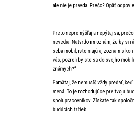
ale nie je pravda. Prečo? Opäť odpoviem
Preto nepremýšľaj a nepýtaj sa, prečo
nevedia. Natvrdo im oznám, že by si r
seba mobil, iste majú aj zoznam s kon
vás, pozreli by ste sa do svojho mobil
známych?“
Pamätaj, že nemusíš vždy predať, keď 
mená. To je rozhodujúce pre tvoju bud
spolupracovníkov. Získate tak spoloč
budúcich tržieb.