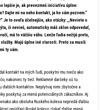
o lepšie je, ak prevezmeš iniciatívu úplne:
lo? Dajte mi na neho kontakt, ja ho sám pozvem.“
“ Je to oveľa účelnejšie, ako otázky: ,,Neviete o
ýta, či nevieš, automaticky máš sklon odpovedať,
učí, má to väčšiu váhu. Lenže ľudia nežijú preto,
 služby. Majú úplne iné starosti. Preto sa musíš
ami ty sám.
 dal kontakt na iných ľudí, poskytni mu niečo ako
čo, nakoniec ty tiež. Reklamné darčeky sú tu
ďalších kontaktov. Neplytvaj nimi zbytočne a
eky poskytuj za mená potenciálnych zákazníkov. Aj
 rovnako ako obsluha Ruského kolesa nepredá ďalšiu
ktorí opúšťajú Ruské koleso získať ďalšie mená.