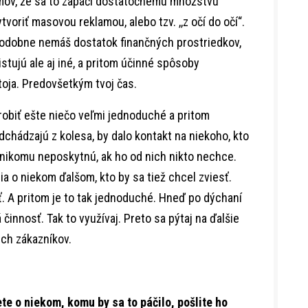
jmov, že sa to zapáči dostatočnému množstvu
voriť masovou reklamou, alebo tzv. ,,z očí do očí“.
dobne nemáš dostatok finančných prostriedkov,
istujú ale aj iné, a pritom účinné spôsoby
stoja. Predovšetkým tvoj čas.
obiť ešte niečo veľmi jednoduché a pritom
dchádzajú z kolesa, by dalo kontakt na niekoho, kto
le nikomu neposkytnú, ak ho od nich nikto nechce.
dia o niekom ďalšom, kto by sa tiež chcel zviesť.
ť. A pritom je to tak jednoduché. Hneď po dýchaní
činnosť. Tak to využívaj. Preto sa pýtaj na ďalšie
ch zákazníkov.
ete o niekom, komu by sa to páčilo, pošlite ho