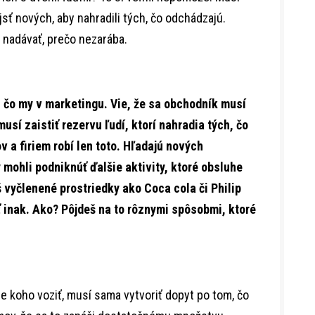
ájsť nových, aby nahradili tých, čo odchádzajú.
a nadávať, prečo nezarába.
, čo my v marketingu. Vie, že sa obchodník musí
usí zaistiť rezervu ľudí, ktorí nahradia tých, čo
v a firiem robí len toto. Hľadajú nových
mohli podniknúť ďalšie aktivity, ktoré obsluhe
 vyčlenené prostriedky ako Coca cola či Philip
ť inak. Ako? Pôjdeš na to rôznymi spôsobmi, ktoré
e koho voziť, musí sama vytvoriť dopyt po tom, čo