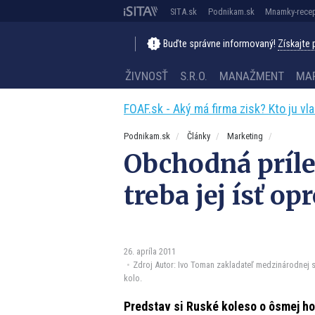
SITA.sk
Podnikam.sk
Mnamky-recep
Buďte správne informovaný!
Získajte
ŽIVNOSŤ
S.R.O.
MANAŽMENT
MA
FOAF.sk - Aký má firma zisk? Kto ju vl
Podnikam.sk
Články
Marketing
Obchodná príle
treba jej ísť opr
26. apríla 2011
Zdroj Autor: Ivo Toman zakladateľ medzinárodnej sp
kolo.
Predstav si Ruské koleso o ôsmej ho