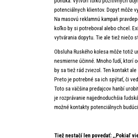
ponúka. Vytvorí toľko pozitívnych do
potenciálnych klientov. Dopyt môže vyt
Na masovú reklamnú kampaň pravdepo
koľko by si potreboval alebo chcel. Ex
vytvárania dopytu. Tie ale tiež niečo 
Obsluha Ruského kolesa môže totiž ur
nesmierne účinné. Mnoho ľudí, ktorí o
by sa tiež rád zviezol. Ten kontakt a
Preto je potrebné sa ich spýtať, či ve
Toto sa väčšina predajcov hanbí urobi
je rozprávanie najjednoduchšia ľudská 
možné kontakty potenciálnych budúci
Tiež nestačí len povedať: ,,Pokiaľ vi