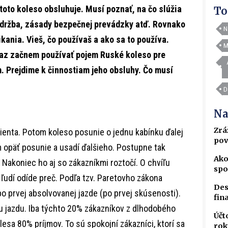
toto koleso obsluhuje. Musí poznať, na čo slúžia
To
 údržba, zásady bezpečnej prevádzky atď. Rovnako
N
ikania. Vieš, čo používaš a ako sa to používa.
M
raz začnem používať pojem Ruské koleso pre
. Prejdime k činnostiam jeho obsluhy. Čo musí
D
Na
Zrá
lienta. Potom koleso posunie o jednu kabínku ďalej
pov
m opäť posunie a usadí ďalšieho. Postupne tak
Ako
 Nakoniec ho aj so zákazníkmi roztočí. O chvíľu
spo
 ľudí odíde preč. Podľa tzv. Paretovho zákona
Des
po prvej absolvovanej jazde (po prvej skúsenosti).
fin
šiu jazdu. Iba týchto 20% zákazníkov z dlhodobého
Účt
esa 80% príjmov. To sú spokojní zákazníci, ktorí sa
rok