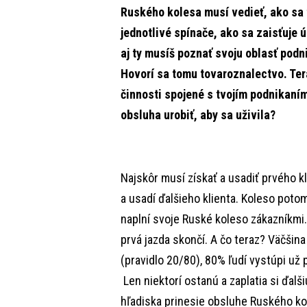
Ruského kolesa musí vedieť, ako sa 
jednotlivé spínače, ako sa zaisťuje
aj ty musíš poznať svoju oblasť podn
Hovorí sa tomu tovaroznalectvo. Te
činnosti spojené s tvojím podnikaním
obsluha urobiť, aby sa uživila?
Najskôr musí získať a usadiť prvého k
a usadí ďalšieho klienta. Koleso poto
naplní svoje Ruské koleso zákazníkmi.
prvá jazda skončí. A čo teraz? Väčšina
(pravidlo 20/80), 80% ľudí vystúpi už 
Len niektorí ostanú a zaplatia si ďal
hľadiska prinesie obsluhe Ruského kol