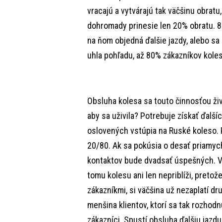
vracajú a vytvárajú tak väčšinu obratu
dohromady prinesie len 20% obratu. 8
na ňom objedná ďalšie jazdy, alebo sa 
uhla pohľadu, až 80% zákazníkov koles
Obsluha kolesa sa touto činnosťou živí
aby sa uživila? Potrebuje získať ďalšíc
oslovených vstúpia na Ruské koleso. 
20/80. Ak sa pokúsia o desať priamych
kontaktov bude dvadsať úspešných. V
tomu kolesu ani len nepriblíži, pretože
zákazníkmi, si väčšina už nezaplatí d
menšina klientov, ktorí sa tak rozhodn
zákazníci. Spustí obsluha ďalšiu jazd