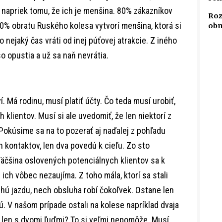
, napriek tomu, že ich je menšina. 80% zákazníkov
Roz
0% obratu Ruského kolesa vytvorí menšina, ktorá si
obm
o nejaký čas vráti od inej púťovej atrakcie. Z iného
o opustia a už sa naň nevrátia.
. Má rodinu, musí platiť účty. Čo teda musí urobiť,
h klientov. Musí si ale uvedomiť, že len niektorí z
Pokúsime sa na to pozerať aj naďalej z pohľadu
 kontaktov, len dva povedú k cieľu. Zo sto
äčšina oslovených potenciálnych klientov sa k
 ich vôbec nezaujíma. Z toho mála, ktorí sa stali
ruhú jazdu, nech obsluha robí čokoľvek. Ostane len
ú. V našom prípade ostali na kolese napríklad dvaja
u len s dvomi ľuďmi? To si veľmi nepomôže. Musí