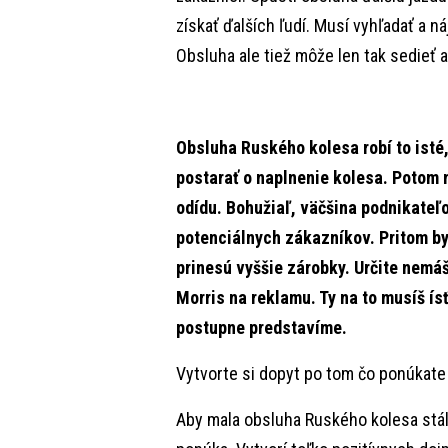
získať ďalších ľudí. Musí vyhľadať a n
Obsluha ale tiež môže len tak sedieť 
Obsluha Ruského kolesa robí to isté
postarať o naplnenie kolesa. Potom m
odídu. Bohužiaľ, väčšina podnikateľo
potenciálnych zákazníkov. Pritom by 
prinesú vyššie zárobky. Určite nemáš
Morris na reklamu. Ty na to musíš ís
postupne predstavíme.
Vytvorte si dopyt po tom čo ponúkate
Aby mala obsluha Ruského kolesa stál