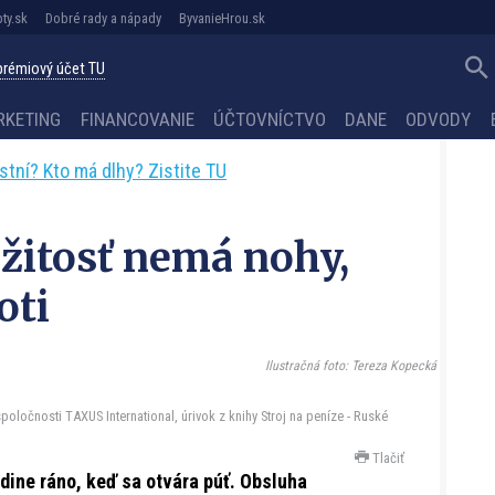
ty.sk
Dobré rady a nápady
ByvanieHrou.sk
 prémiový účet TU
RKETING
FINANCOVANIE
ÚČTOVNÍCTVO
DANE
ODVODY
astní? Kto má dlhy? Zistite TU
žitosť nemá nohy,
oti
Ilustračná foto: Tereza Kopecká
oločnosti TAXUS International, úrivok z knihy Stroj na peníze - Ruské
Tlačiť
dine ráno, keď sa otvára púť. Obsluha