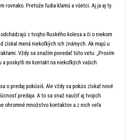
 rovnako. Pretože ľudia klamú a všetci. Aj ja aj ty.
 odchádzajú z tvojho Ruského kolesa a či o niekom
ád získal mená niekoľkých ich známych. Ak majú u
taktami. Vždy sa snažím povedať túto vetu: ,,Prosím
u a poskytli mi kontakt na niekoľkých vašich
sa o predaj pokúsiš. Ale vždy sa pokús získať nové
úcnosť predaja. A to sa snaž naučiť aj tvojich
ne ohromné množstvo kontaktov a z nich veľa