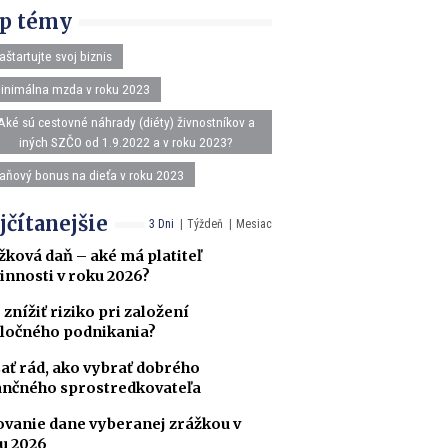
p témy
aštartujte svoj biznis
inimálna mzda v roku 2023
Aké sú cestovné náhrady (diéty) živnostníkov a
iných SZČO od 1.9.2022 a v roku 2023?
aňový bonus na dieťa v roku 2023
jčítanejšie
3 Dni
Týždeň
Mesiac
žková daň – aké má platiteľ
innosti v roku 2026?
 znížiť riziko pri založení
ločného podnikania?
ať rád, ako vybrať dobrého
ančného sprostredkovateľa
ovanie dane vyberanej zrážkou v
u 2026