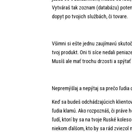
Vytváraš tak zoznam (databázu) poten
dopyt po tvojich službách, či tovare.
Všimni si ešte jednu zaujímavú skutočn
tvoj produkt. Oni ti síce nedali peniaz
Musíš ale mať trochu drzosti a spýtať 
Nepremýšlaj a nepýtaj sa prečo ľudia 
Keď sa budeš odchádzajúcich klientov 
ľudia klamú. Ako rozpoznáš, či práve 
ľudí, ktorí by sa na tvoje Ruské koleso
niekom ďalšom, kto by sa rád zviezol n