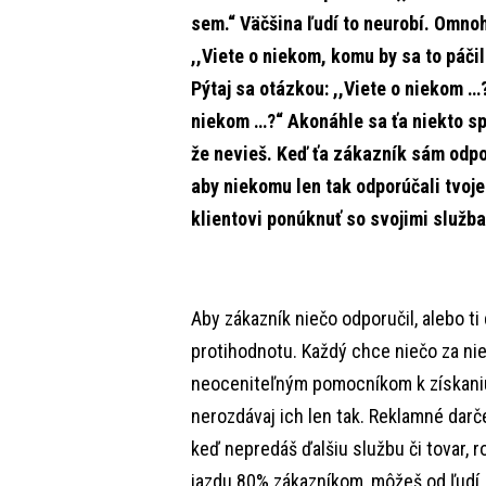
sem.“ Väčšina ľudí to neurobí. Omnoh
,,Viete o niekom, komu by sa to páči
Pýtaj sa otázkou: ,,Viete o niekom …?
niekom …?“ Akonáhle sa ťa niekto sp
že nevieš. Keď ťa zákazník sám odpor
aby niekomu len tak odporúčali tvoje
klientovi ponúknuť so svojimi služb
Aby zákazník niečo odporučil, alebo ti
protihodnotu. Každý chce niečo za nie
neoceniteľným pomocníkom k získaniu 
nerozdávaj ich len tak. Reklamné darč
keď nepredáš ďalšiu službu či tovar,
jazdu 80% zákazníkom, môžeš od ľudí, 