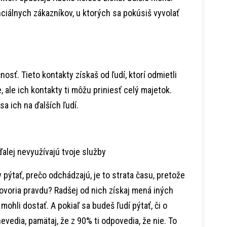
ciálnych zákazníkov, u ktorých sa pokúsiš vyvolať
osť. Tieto kontakty získaš od ľudí, ktorí odmietli
e, ale ich kontakty ti môžu priniesť celý majetok.
sa ich na ďalších ľudí.
ďalej nevyužívajú tvoje služby
pýtať, prečo odchádzajú, je to strata času, pretože
hovoria pravdu? Radšej od nich získaj mená iných
 mohli dostať. A pokiaľ sa budeš ľudí pýtať, či o
evedia, pamätaj, že z 90% ti odpovedia, že nie. To