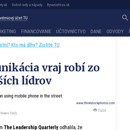
ty.sk
Dobré rady a nápady
ByvanieHrou.sk
 prémiový účet TU
RKETING
FINANCOVANIE
ÚČTOVNÍCTVO
DANE
ODVODY
astní? Kto má dlhy? Zistite TU
ikácia vraj robí zo
ších lídrov
www.thinkstockphotos.com
Tlačiť
 News Daily
om
The Leadership Quarterly
odhalila, že