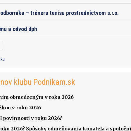
odborníka – trénera tenisu prostredníctvom s.r.o.
jmu a odvod dph
zku
enov klubu Podnikam.sk
čením obmedzeným v roku 2026
žkou v roku 2026
ľ povinnosti v roku 2026?
v roku 2026? Spôsoby odmeňovania konateľa a spoločník