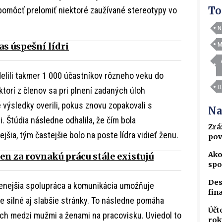
To
pomôcť prelomiť niektoré zaužívané stereotypy vo
N
M
as úspešní lídri
elili takmer 1 000 účastníkov rôzneho veku do
D
torí z členov sa pri plnení zadaných úloh
té výsledky overili, pokus znovu zopakovali s
Na
 Štúdia následne odhalila, že čím bola
Zrá
jšia, tým častejšie bolo na poste lídra vidieť ženu.
pov
Ako
en za rovnakú prácu stále existujú
spo
Des
orenejšia spolupráca a komunikácia umožňuje
fin
je silné aj slabšie stránky. To následne pomáha
Účt
och medzi mužmi a ženami na pracovisku. Uviedol to
rok