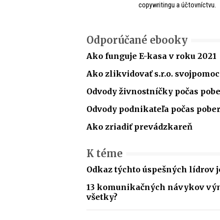
copywritingu a účtovníctvu.
Odporúčané ebooky
Ako funguje E-kasa v roku 2021
Ako zlikvidovať s.r.o. svojpomo
Odvody živnostníčky počas pobe
Odvody podnikateľa počas pobe
Ako zriadiť prevádzkareň
K téme
Odkaz týchto úspešných lídrov j
13 komunikačných návykov výni
všetky?