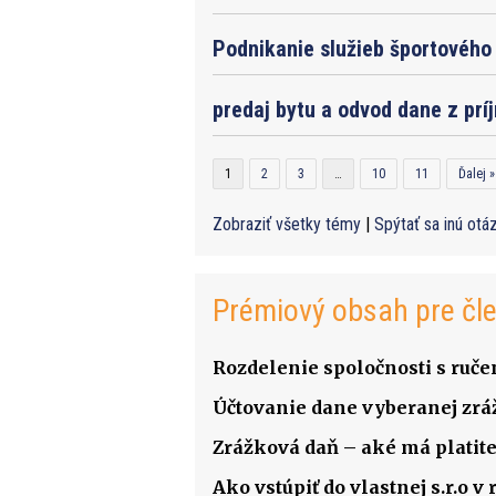
Podnikanie služieb športového 
predaj bytu a odvod dane z prí
1
2
3
…
10
11
Ďalej »
Zobraziť všetky témy
|
Spýtať sa inú otá
Prémiový obsah pre čl
Rozdelenie spoločnosti s ru
Účtovanie dane vyberanej zrá
Zrážková daň – aké má platite
Ako vstúpiť do vlastnej s.r.o 