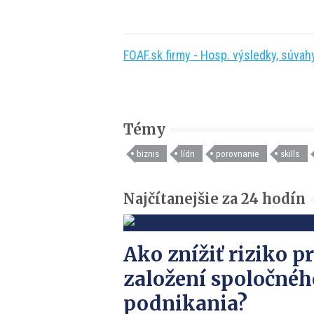
FOAF.sk firmy - Hosp. výsledky, súvahy,
Témy
biznis
lídri
porovnanie
skills
Najčítanejšie za 24 hodín
Ako znížiť riziko pr
založení spoločnéh
podnikania?