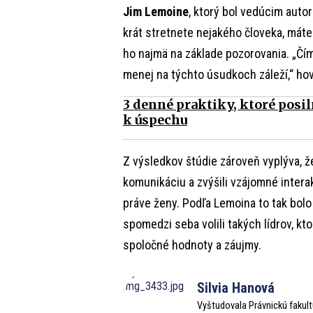
Jim Lemoine
, ktorý bol vedúcim auto
krát stretnete nejakého človeka, má
ho najmä na základe pozorovania. „Čí
menej na týchto úsudkoch záleží,“ hovo
3 denné praktiky, ktoré posi
k úspechu
Z výsledkov štúdie zároveň vyplýva, ž
komunikáciu a zvýšili vzájomné interak
práve ženy. Podľa Lemoina to tak bolo
spomedzi seba volili takých lídrov, k
spoločné hodnoty a záujmy.
Silvia Hanová
Vyštudovala Právnickú fakult