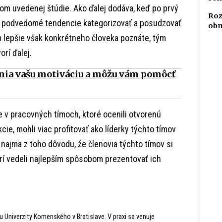
rom uvedenej štúdie. Ako ďalej dodáva, keď po prvý
Roz
te podvedomé tendencie kategorizovať a posudzovať
obm
m lepšie však konkrétneho človeka poznáte, tým
rí ďalej.
lnia vašu motiváciu a môžu vám pomôcť
e v pracovných tímoch, ktoré ocenili otvorenú
cie, mohli viac profitovať ako líderky týchto tímov
 najmä z toho dôvodu, že členovia týchto tímov si
torí vedeli najlepším spôsobom prezentovať ich
u Univerzity Komenského v Bratislave. V praxi sa venuje