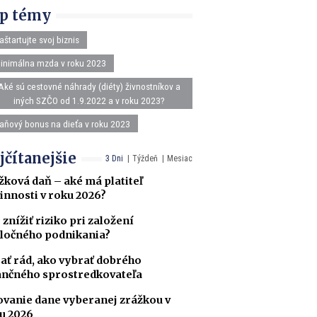
p témy
aštartujte svoj biznis
inimálna mzda v roku 2023
Aké sú cestovné náhrady (diéty) živnostníkov a
iných SZČO od 1.9.2022 a v roku 2023?
aňový bonus na dieťa v roku 2023
jčítanejšie
3 Dni
Týždeň
Mesiac
žková daň – aké má platiteľ
innosti v roku 2026?
 znížiť riziko pri založení
ločného podnikania?
ať rád, ako vybrať dobrého
ančného sprostredkovateľa
ovanie dane vyberanej zrážkou v
u 2026