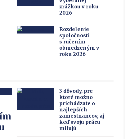
vyberanej
zrážkou v roku
2026
Rozdelenie
spoločnosti
s ručením
obmedzeným v
roku 2026
3 dôvody, pre
ktoré možno
prichádzate o
najlepších
ním
zamestnancov, aj
keď svoju prácu
u
milujú