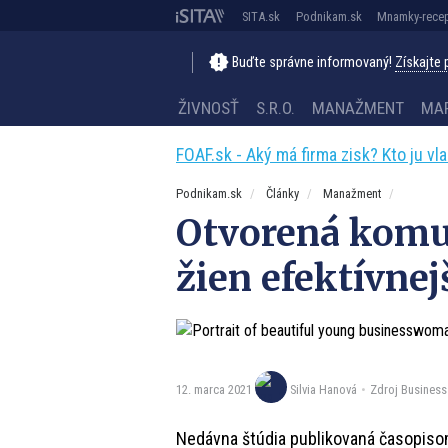
SITA.sk
Podnikam.sk
Mnamky-recep
Buďte správne informovaný!
Získajte
ŽIVNOSŤ
S.R.O.
MANAŽMENT
MA
FOAF.sk - Aký má firma zisk? Kto ju vl
Podnikam.sk
Články
Manažment
Otvorená komun
žien efektívnej
12. marca 2021
Zdroj Business
Silvia Hanová
Nedávna štúdia publikovaná časopis