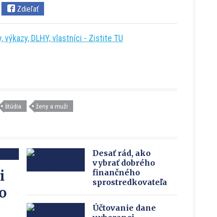
Zdieľať
 výkazy, DLHY, vlastníci - Zistite TU
štúdia
ženy a muži
Desať rád, ako
vybrať dobrého
i
finančného
sprostredkovateľa
o
Účtovanie dane