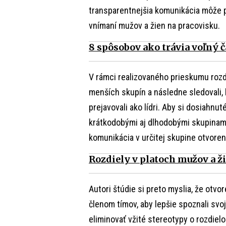
transparentnejšia komunikácia môže 
vnímaní mužov a žien na pracovisku.
8 spôsobov ako trávia voľný č
V rámci realizovaného prieskumu rozd
menších skupín a následne sledovali, k
prejavovali ako lídri. Aby si dosiahnu
krátkodobými aj dlhodobými skupinami.
komunikácia v určitej skupine otvorene
Rozdiely v platoch mužov a ži
Autori štúdie si preto myslia, že otv
členom tímov, aby lepšie spoznali svo
eliminovať vžité stereotypy o rozdiel