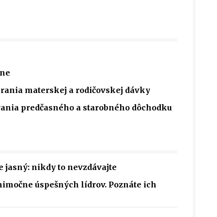
cne
rania materskej a rodičovskej dávky
rania predčasného a starobného dôchodku
e jasný: nikdy to nevzdávajte
močne úspešných lídrov. Poznáte ich