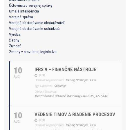
Účtovníctvo verejnej správy
Umelá inteligencia
Verejná správa
Verejné obstarávanie-obstarávateľ
Verejné obstarávanie-uchádzač
Výroba
žiadny
Živnosť
Zmeny v stavebnej legislatíve
10
IFRS 9 – FINANČNÉ NÁSTROJE
8:30
AUG
Udalosť usporiadaná:
Verlag Dashöfer, s.r.o.
Typ Udalosti:
Školenie
Oblasť školenia:
Medzinárodné účtovné štandardy - IAS/IFRS, US GAAP
10
VEDENIE TÍMOV A RIADENIE PROCESOV
8:30
AUG
Udalosť usporiadaná:
Verlag Dashöfer, s.r.o.