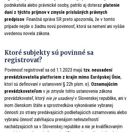
podnikatelia alebo právnické osoby, patrilo aj doteraz
platenie
daní z týchto príjmov v zmysle príslušných právnych
predpisov
. Finančná správa SR preto upozornila, že v tomto
prípade nejde o žiadnu novú povinnosť, ktorá sa nemení ani vyššie
uvedenou novela zákona.
Ktoré subjekty sú povinné sa
registrovať?
Povinnosť registrovať sa od 1.1.2023 majú
tzv. neusadení
prevádzkovatelia platforiem z krajín
mimo Európskej Únie
,
ktorí sú definovaní v ustanovení § 22h písm. e).
Oznamujúcim
prevádzkovateľom
v je zmysle tohto ustanovenia zákona
prevádzkovateľ, ktorý
nie je usadený
v Slovenskej republike, ani v
inom členskom štáte a sprostredkúva vykonávanie vybranej
činnosti zo strany predávajúcich podliehajúcich oznamovaniu alebo
vybranú činnosť zahŕňajúcu prenájom nehnuteľností
nachádzajúcich sa v Slovenskej republike a nie je kvalifikovaným