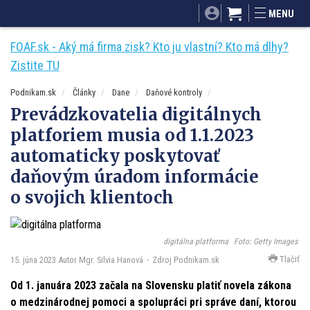
SITA.sk
Podnikam.sk
Mnamky-recepty.sk
MENU
Dobré rady a nápady
ByvanieHrou.sk
FOAF.sk - Aký má firma zisk? Kto ju vlastní? Kto má dlhy?
Zistite TU
Podnikam.sk
Články
Dane
Daňové kontroly
Prevádzkovatelia digitálnych
platforiem musia od 1.1.2023
automaticky poskytovať
daňovým úradom informácie
o svojich klientoch
digitálna platforma
Foto: Getty Images
Tlačiť
15. júna 2023
Autor Mgr. Silvia Hanová
Zdroj Podnikam.sk
Od 1. januára 2023 začala na Slovensku platiť novela zákona
o medzinárodnej pomoci a spolupráci pri správe daní, ktorou