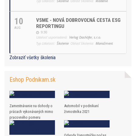
Typ Udalosti:
Školenie
Oblasť školenia:
Riadenie
10
VSME - NOVÁ DOBROVOĽNÁ CESTA ESG
REPORTINGU
AUG
9:30
Udalosť usporiadaná:
Verlag Dashöfer, s.r.o.
Typ Udalosti:
Školenie
Oblasť školenia:
Manažment
Zobraziť všetky školenia
Eshop Podnikam.sk
Zamestnávanie na dohody o
Automobil v podnikaní
prácach vykonávaných mimo
živnostníka 2021
pracovného pomeru
Odvody živnostníčky počas