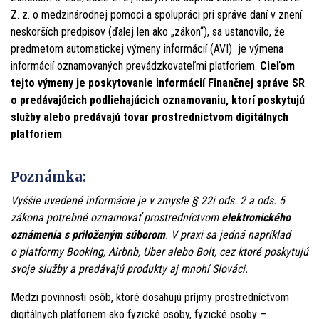
Z. z. o medzinárodnej pomoci a spolupráci pri správe daní v znení
neskorších predpisov (ďalej len ako „zákon“), sa ustanovilo, že
predmetom automatickej výmeny informácií (AVI) je výmena
informácií oznamovaných prevádzkovateľmi platforiem.
Cieľom
tejto výmeny je poskytovanie informácií Finančnej správe SR
o predávajúcich podliehajúcich oznamovaniu, ktorí poskytujú
služby alebo predávajú tovar prostredníctvom digitálnych
platforiem
.
Poznámka:
Vyššie uvedené informácie je v zmysle § 22i ods. 2 a ods. 5
zákona potrebné oznamovať prostredníctvom
elektronického
oznámenia s priloženým súborom
. V praxi sa jedná napríklad
o platformy Booking, Airbnb, Uber alebo Bolt, cez ktoré poskytujú
svoje služby a predávajú produkty aj mnohí Slováci.
Medzi povinnosti osôb, ktoré dosahujú príjmy prostredníctvom
digitálnych platforiem ako fyzické osoby, fyzické osoby –