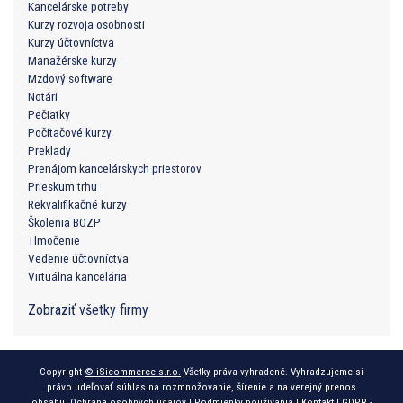
Kancelárske potreby
Kurzy rozvoja osobnosti
Kurzy účtovníctva
Manažérske kurzy
Mzdový software
Notári
Pečiatky
Počítačové kurzy
Preklady
Prenájom kancelárskych priestorov
Prieskum trhu
Rekvalifikačné kurzy
Školenia BOZP
Tlmočenie
Vedenie účtovníctva
Virtuálna kancelária
Zobraziť všetky firmy
Copyright
© iSicommerce s.r.o.
Všetky práva vyhradené. Vyhradzujeme si
právo udeľovať súhlas na rozmnožovanie, šírenie a na verejný prenos
obsahu.
Ochrana osobných údajov
|
Podmienky používania
|
Kontakt
|
GDPR -