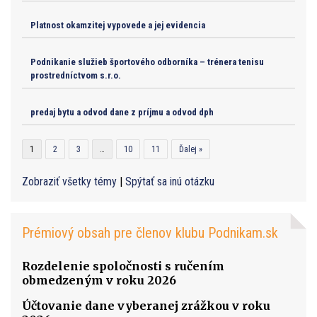
Platnost okamzitej vypovede a jej evidencia
Podnikanie služieb športového odborníka – trénera tenisu
prostredníctvom s.r.o.
predaj bytu a odvod dane z príjmu a odvod dph
1
2
3
…
10
11
Ďalej »
Zobraziť všetky témy
|
Spýtať sa inú otázku
Prémiový obsah pre členov klubu Podnikam.sk
Rozdelenie spoločnosti s ručením
obmedzeným v roku 2026
Účtovanie dane vyberanej zrážkou v roku