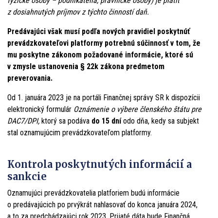
fyzické osoby – podnikatelia, právnické osoby) je platiť
z dosiahnutých príjmov z týchto činností daň.
Predávajúci však musí podľa nových pravidiel poskytnúť
prevádzkovateľovi platformy potrebnú súčinnosť v tom, že
mu poskytne zákonom požadované informácie, ktoré sú
v zmysle ustanovenia § 22k zákona predmetom
preverovania.
Od 1. januára 2023 je na portáli Finančnej správy SR k dispozícii
elektronický formulár
Oznámenie o výbere členského štátu pre
DAC7/DPI,
ktorý sa podáva
do 15 dní
odo dňa, kedy sa subjekt
stal oznamujúcim prevádzkovateľom platformy.
Kontrola poskytnutých informácií a
sankcie
Oznamujúci prevádzkovatelia platforiem budú informácie
o predávajúcich po prvýkrát nahlasovať do konca januára 2024,
a to za predchádzajúci rok 2023. Prijaté dáta bude Finančná