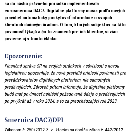
sa do nášho právneho poriadku implementovala
eurosmernica DAC7. Digitálne platformy musia podľa nových
pravidiel automaticky poskytovať informácie o svojich
klientoch daňovým úradom. O tom, ktorých subjektov sa táto
povinnosť týkajú a čo to znamená pre ich klientov, si viac
povieme aj v tomto článku.
Upozornenie:
Finančná správa SR na svojich stránkach v súvislosti s novou
legislatívou upozorňuje, že nové pravidlá priniesli povinnosti pre
prevádzkovateľov digitálnych platforiem, nie samotných
predávajúcich. Zároveň pritom informuje, že digitálne platformy
budú mať povinnosť nahlásiť požadované údaje o predávajúcich
po prvýkrát až v roku 2024, a to za predchádzajúci rok 2023.
Smernica DAC7/DPI
Zákonom č. 250/2022 Z. z., ktorým sa dopĺňa zákon č. 442/2012