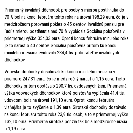
Priemerný invalidný dôchodok pre osoby s mierou postihnutia do
70 % bol na konci februára tohto roka na úrovni 198,29 eura, čo je v
medziročnom porovnaní pokles o 45 centov. Invalidnú penziu pre
ľudí s mierou postihnutia nad 70 % vyplácala Sociálna poisťovňa v
priemernej výške 354,03 eura. Oproti koncu februára minulého roka
je to nárast o 40 centov. Sociálna poisťovňa pritom ku koncu
minulého mesiaca evidovala 234,4 tis. poberateľov invalidných
dôchodkov.
Vdovské dôchodky dosahovali ku koncu minulého mesiaca v
priemere 247,31 eura, čo je medziročný nárast o 1,15 eura. Tieto
dôchodky pritom dostávalo 290,7 tis. ovdovených žien. Priemerná
výška vdoveckých dôchodkov, ktoré poisťovňa vyplácala 41,4 tis.
vdovcom, bola na úrovni 191,10 eura. Oproti koncu februára
vlaňajška je to zvýšenie o 1,39 eura. Sirotské dôchodky dostávalo
na konci februára tohto roka 23,9 tis. osôb, a to v priemernej výške
132,10 eura. Priemerná sirotská penzia tak bola medziročne nižšia
o 1,19 eura.