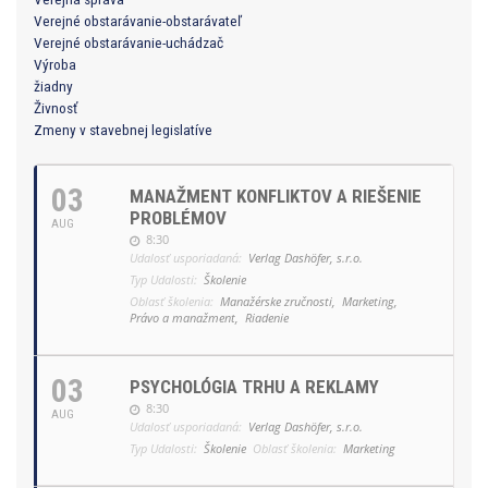
Verejné obstarávanie-obstarávateľ
Verejné obstarávanie-uchádzač
Výroba
žiadny
Živnosť
Zmeny v stavebnej legislatíve
03
MANAŽMENT KONFLIKTOV A RIEŠENIE
PROBLÉMOV
AUG
8:30
Udalosť usporiadaná:
Verlag Dashöfer, s.r.o.
Typ Udalosti:
Školenie
Oblasť školenia:
Manažérske zručnosti,
Marketing,
Právo a manažment,
Riadenie
03
PSYCHOLÓGIA TRHU A REKLAMY
8:30
AUG
Udalosť usporiadaná:
Verlag Dashöfer, s.r.o.
Typ Udalosti:
Školenie
Oblasť školenia:
Marketing