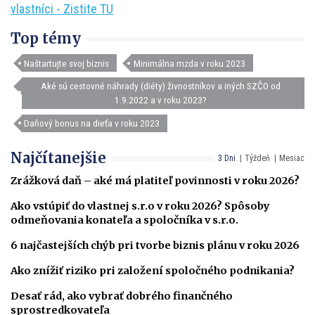
vlastníci - Zistite TU
Top témy
Naštartujte svoj biznis
Minimálna mzda v roku 2023
Aké sú cestovné náhrady (diéty) živnostníkov a iných SZČO od
1.9.2022 a v roku 2023?
Daňový bonus na dieťa v roku 2023
Najčítanejšie
3 Dni
Týždeň
Mesiac
Zrážková daň – aké má platiteľ povinnosti v roku 2026?
Ako vstúpiť do vlastnej s.r.o v roku 2026? Spôsoby
odmeňovania konateľa a spoločníka v s.r.o.
6 najčastejších chýb pri tvorbe biznis plánu v roku 2026
Ako znížiť riziko pri založení spoločného podnikania?
Desať rád, ako vybrať dobrého finančného
sprostredkovateľa