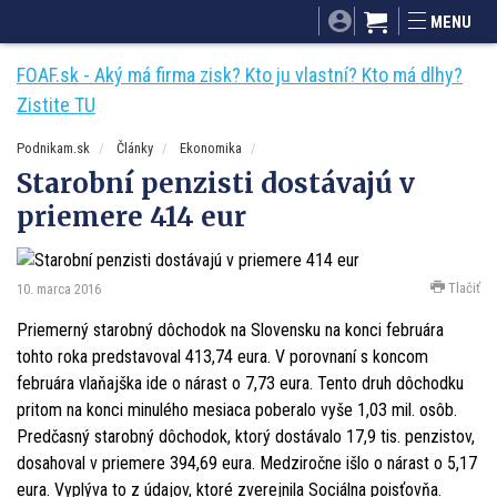
SITA.sk
Podnikam.sk
Mnamky-recepty.sk
MENU
Dobré rady a nápady
ByvanieHrou.sk
FOAF.sk - Aký má firma zisk? Kto ju vlastní? Kto má dlhy?
Zistite TU
Podnikam.sk
Články
Ekonomika
Starobní penzisti dostávajú v
priemere 414 eur
Tlačiť
10. marca 2016
Priemerný starobný dôchodok na Slovensku na konci februára
tohto roka predstavoval 413,74 eura. V porovnaní s koncom
februára vlaňajška ide o nárast o 7,73 eura. Tento druh dôchodku
pritom na konci minulého mesiaca poberalo vyše 1,03 mil. osôb.
Predčasný starobný dôchodok, ktorý dostávalo 17,9 tis. penzistov,
dosahoval v priemere 394,69 eura. Medziročne išlo o nárast o 5,17
eura. Vyplýva to z údajov, ktoré zverejnila Sociálna poisťovňa.