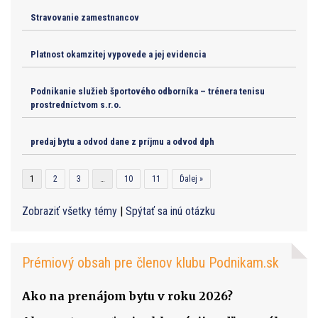
Stravovanie zamestnancov
Platnost okamzitej vypovede a jej evidencia
Podnikanie služieb športového odborníka – trénera tenisu
prostredníctvom s.r.o.
predaj bytu a odvod dane z príjmu a odvod dph
1
2
3
…
10
11
Ďalej »
Zobraziť všetky témy
|
Spýtať sa inú otázku
Prémiový obsah pre členov klubu Podnikam.sk
Ako na prenájom bytu v roku 2026?