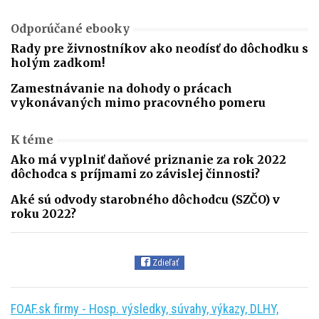
Odporúčané ebooky
Rady pre živnostníkov ako neodísť do dôchodku s
holým zadkom!
Zamestnávanie na dohody o prácach
vykonávaných mimo pracovného pomeru
K téme
Ako má vyplniť daňové priznanie za rok 2022
dôchodca s príjmami zo závislej činnosti?
Aké sú odvody starobného dôchodcu (SZČO) v
roku 2022?
Zdieľať
FOAF.sk firmy - Hosp. výsledky, súvahy, výkazy, DLHY,