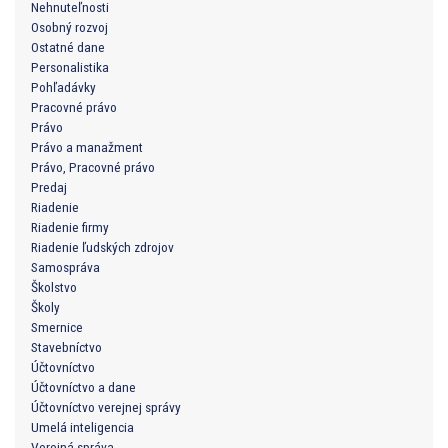
Nehnuteľnosti
Osobný rozvoj
Ostatné dane
Personalistika
Pohľadávky
Pracovné právo
Právo
Právo a manažment
Právo, Pracovné právo
Predaj
Riadenie
Riadenie firmy
Riadenie ľudských zdrojov
Samospráva
Školstvo
Školy
Smernice
Stavebníctvo
Účtovníctvo
Účtovníctvo a dane
Účtovníctvo verejnej správy
Umelá inteligencia
Verejná správa