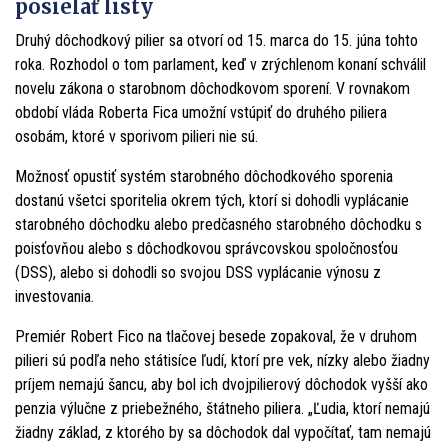
posielať listy
Druhý dôchodkový pilier sa otvorí od 15. marca do 15. júna tohto
roka. Rozhodol o tom parlament, keď v zrýchlenom konaní schválil
novelu zákona o starobnom dôchodkovom sporení. V rovnakom
období vláda Roberta Fica umožní vstúpiť do druhého piliera
osobám, ktoré v sporivom pilieri nie sú.
Možnosť opustiť systém starobného dôchodkového sporenia
dostanú všetci sporitelia okrem tých, ktorí si dohodli vyplácanie
starobného dôchodku alebo predčasného starobného dôchodku s
poisťovňou alebo s dôchodkovou správcovskou spoločnosťou
(DSS), alebo si dohodli so svojou DSS vyplácanie výnosu z
investovania.
Premiér Robert Fico na tlačovej besede zopakoval, že v druhom
pilieri sú podľa neho státisíce ľudí, ktorí pre vek, nízky alebo žiadny
príjem nemajú šancu, aby bol ich dvojpilierový dôchodok vyšší ako
penzia výlučne z priebežného, štátneho piliera. „Ľudia, ktorí nemajú
žiadny základ, z ktorého by sa dôchodok dal vypočítať, tam nemajú