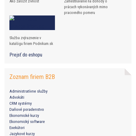
Ako založiť živnosť
Zamestnávanie na dohody o
prácach vykonávaných mimo
pracovného pomeru
Služba zvýraznenie v
katalógu firiem Podnikam.sk
Prejsť do eshopu
Zoznam firiem B2B
Administratívne služby
Advokáti
CRM systémy
Daňové poradenstvo
Ekonomické kurzy
Ekonomický software
Exekútori
Jazykové kurzy