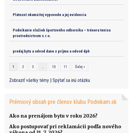
Platnost okamzitej vypovede a jej evidencia
Podnikanie služieb športového odborníka – trénera tenisu
prostredníctvom s.r.o.
predaj bytu a odvod dane z príjmu a odvod dph
1
2
3
…
10
11
Ďalej »
Zobraziť všetky témy
|
Spýtať sa inú otázku
Prémiový obsah pre členov klubu Podnikam.sk
Ako na prenájom bytu v roku 2026?
Ako postupovať pri reklamácii podľa nového
zákona od 31. 7. 2026?