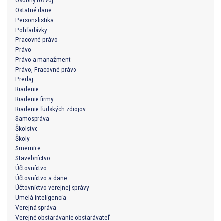
Osobný rozvoj
Ostatné dane
Personalistika
Pohľadávky
Pracovné právo
Právo
Právo a manažment
Právo, Pracovné právo
Predaj
Riadenie
Riadenie firmy
Riadenie ľudských zdrojov
Samospráva
Školstvo
Školy
Smernice
Stavebníctvo
Účtovníctvo
Účtovníctvo a dane
Účtovníctvo verejnej správy
Umelá inteligencia
Verejná správa
Verejné obstarávanie-obstarávateľ