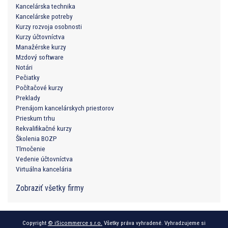
Kancelárska technika
Kancelárske potreby
Kurzy rozvoja osobnosti
Kurzy účtovníctva
Manažérske kurzy
Mzdový software
Notári
Pečiatky
Počítačové kurzy
Preklady
Prenájom kancelárskych priestorov
Prieskum trhu
Rekvalifikačné kurzy
Školenia BOZP
Tlmočenie
Vedenie účtovníctva
Virtuálna kancelária
Zobraziť všetky firmy
Copyright
© iSicommerce s.r.o.
Všetky práva vyhradené. Vyhradzujeme si