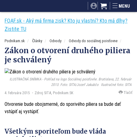
SITA.sk
Podnikam.sk
Mnamky-recepty.sk
MENU
Dobré rady a nápady
ByvanieHrou.sk
FOAF.sk - Aký má firma zisk? Kto ju vlastní? Kto má dlhy?
Zistite TU
Podnikam.sk
Články
Odvody
Odvody do sociálnej poisťovne
Zákon o otvorení druhého piliera
je schválený
ILUSTRAČNÁ SNÍMKA - Pohľad na logo Sociálnej poisťovňe. Bratislava, 22. február
2013. Foto: SITA/Jozef Jakubčo
Ilustračné foto: SITA
Tlačiť
4. februára 2015
Zdroj SITA, Podnikam.SK
Otvorenie bude obojsmerné, do sporivého piliera sa bude dať
vstúpiť aj vystúpiť.
Všetkým sporiteľom bude vláda