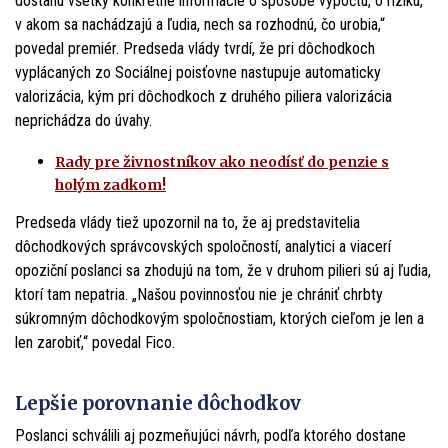
dostanú všetky konkrétne informácie o spôsobe výpočtu, o riziku,
v akom sa nachádzajú a ľudia, nech sa rozhodnú, čo urobia,“
povedal premiér. Predseda vlády tvrdí, že pri dôchodkoch
vyplácaných zo Sociálnej poisťovne nastupuje automaticky
valorizácia, kým pri dôchodkoch z druhého piliera valorizácia
neprichádza do úvahy.
Rady pre živnostníkov ako neodísť do penzie s
holým zadkom!
Predseda vlády tiež upozornil na to, že aj predstavitelia
dôchodkových správcovských spoločností, analytici a viacerí
opoziční poslanci sa zhodujú na tom, že v druhom pilieri sú aj ľudia,
ktorí tam nepatria. „Našou povinnosťou nie je chrániť chrbty
súkromným dôchodkovým spoločnostiam, ktorých cieľom je len a
len zarobiť,“ povedal Fico.
Lepšie porovnanie dôchodkov
Poslanci schválili aj pozmeňujúci návrh, podľa ktorého dostane