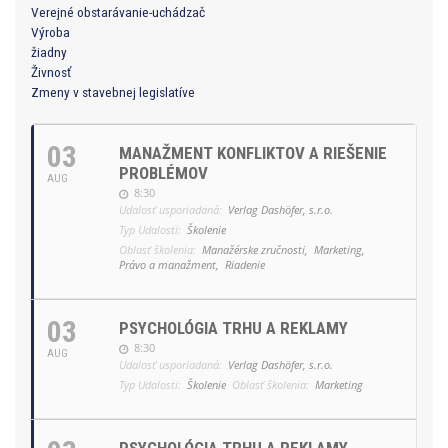
Verejné obstarávanie-uchádzač
Výroba
žiadny
Živnosť
Zmeny v stavebnej legislatíve
03
MANAŽMENT KONFLIKTOV A RIEŠENIE
PROBLÉMOV
AUG
8:30
Udalosť usporiadaná:
Verlag Dashöfer, s.r.o.
Typ Udalosti:
Školenie
Oblasť školenia:
Manažérske zručnosti,
Marketing,
Právo a manažment,
Riadenie
03
PSYCHOLÓGIA TRHU A REKLAMY
8:30
AUG
Udalosť usporiadaná:
Verlag Dashöfer, s.r.o.
Typ Udalosti:
Školenie
Oblasť školenia:
Marketing