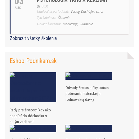
03
PSYCHOLÓGIA TRHU A REKLAMY
8:30
AUG
Udalosť usporiadaná:
Verlag Dashöfer, s.r.o.
Typ Udalosti:
Školenie
Oblasť školenia:
Marketing,
Riadenie
Zobraziť všetky školenia
Eshop Podnikam.sk
Odvody živnostníčky počas
poberania materskej a
rodičovskej dávky
Rady pre živnostníkov ako
neodísť do dôchodku s
holým zadkom!