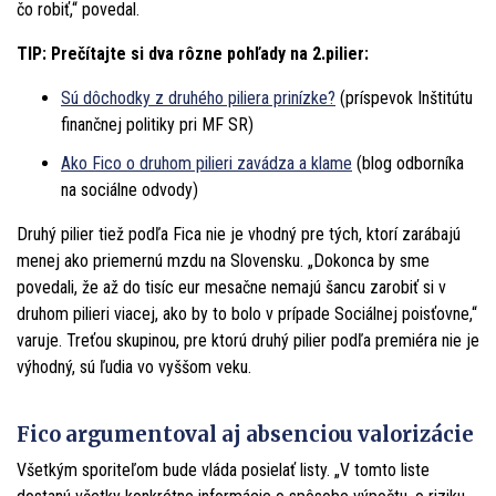
čo robiť,“ povedal.
TIP: Prečítajte si dva rôzne pohľady na 2.pilier:
Sú dôchodky z druhého piliera prinízke?
(príspevok Inštitútu
finančnej politiky pri MF SR)
Ako Fico o druhom pilieri zavádza a klame
(blog odborníka
na sociálne odvody)
Druhý pilier tiež podľa Fica nie je vhodný pre tých, ktorí zarábajú
menej ako priemernú mzdu na Slovensku. „Dokonca by sme
povedali, že až do tisíc eur mesačne nemajú šancu zarobiť si v
druhom pilieri viacej, ako by to bolo v prípade Sociálnej poisťovne,“
varuje. Treťou skupinou, pre ktorú druhý pilier podľa premiéra nie je
výhodný, sú ľudia vo vyššom veku.
Fico argumentoval aj absenciou valorizácie
Všetkým sporiteľom bude vláda posielať listy. „V tomto liste