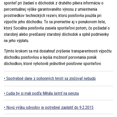
sporiteľ pri žiadaní o dôchodok z druhého piliera informáciu o
percentuálnej výške garantovaného výnosu z umiestnenia
prostriedkov technických rezerv, ktorú poisťovňa použila pri
výpočte jeho dôchodku. To sa premietne aj v ponukovom liste,
ktorý Sociálna poisťovňa zasiela sporiteľovi potom, čo požiadal o
starobný alebo predčasný starobný dôchodok a splnil podmienky
na jeho výplatu.
Týmto krokom sa má dosiahnuť zvýšenie transparentnosti výpočtu
dôchodku poisťovňou a lepšia možnosť porovnania ponúk
dôchodkov, ktoré vyhotovili jednotlivé poisťovne sporiteľovi.
Spotrebné dane z pohonných hmôt sa znižovať nebudú
Ľudia by si mali podľa Mihála šetriť na penziu
Novú výšku odvodov je potrebné zaplatiť do 9.2.2015