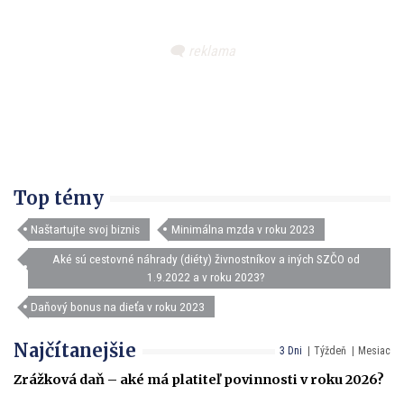
Top témy
Naštartujte svoj biznis
Minimálna mzda v roku 2023
Aké sú cestovné náhrady (diéty) živnostníkov a iných SZČO od
1.9.2022 a v roku 2023?
Daňový bonus na dieťa v roku 2023
Najčítanejšie
3 Dni
Týždeň
Mesiac
Zrážková daň – aké má platiteľ povinnosti v roku 2026?