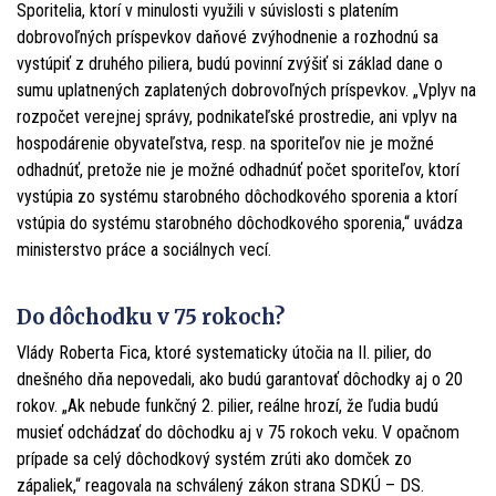
Sporitelia, ktorí v minulosti využili v súvislosti s platením
dobrovoľných príspevkov daňové zvýhodnenie a rozhodnú sa
vystúpiť z druhého piliera, budú povinní zvýšiť si základ dane o
sumu uplatnených zaplatených dobrovoľných príspevkov. „Vplyv na
rozpočet verejnej správy, podnikateľské prostredie, ani vplyv na
hospodárenie obyvateľstva, resp. na sporiteľov nie je možné
odhadnúť, pretože nie je možné odhadnúť počet sporiteľov, ktorí
vystúpia zo systému starobného dôchodkového sporenia a ktorí
vstúpia do systému starobného dôchodkového sporenia,“ uvádza
ministerstvo práce a sociálnych vecí.
Do dôchodku v 75 rokoch?
Vlády Roberta Fica, ktoré systematicky útočia na II. pilier, do
dnešného dňa nepovedali, ako budú garantovať dôchodky aj o 20
rokov. „Ak nebude funkčný 2. pilier, reálne hrozí, že ľudia budú
musieť odchádzať do dôchodku aj v 75 rokoch veku. V opačnom
prípade sa celý dôchodkový systém zrúti ako domček zo
zápaliek,“ reagovala na schválený zákon strana SDKÚ – DS.