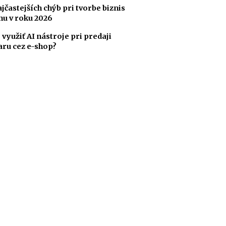
ajčastejších chýb pri tvorbe biznis
nu v roku 2026
 využiť AI nástroje pri predaji
aru cez e-shop?