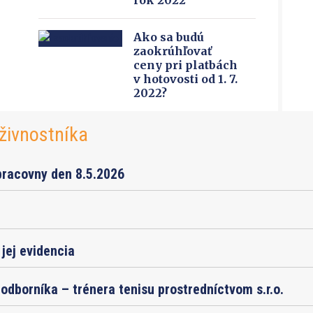
Ako sa budú
zaokrúhľovať
ceny pri platbách
v hotovosti od 1. 7.
2022?
živnostníka
pracovny den 8.5.2026
jej evidencia
odborníka – trénera tenisu prostredníctvom s.r.o.