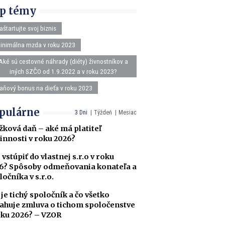
p témy
aštartujte svoj biznis
inimálna mzda v roku 2023
Aké sú cestovné náhrady (diéty) živnostníkov a
iných SZČO od 1.9.2022 a v roku 2023?
aňový bonus na dieťa v roku 2023
pulárne
3 Dni
Týždeň
Mesiac
žková daň – aké má platiteľ
innosti v roku 2026?
 vstúpiť do vlastnej s.r.o v roku
6? Spôsoby odmeňovania konateľa a
ločníka v s.r.o.
 je tichý spoločník a čo všetko
ahuje zmluva o tichom spoločenstve
oku 2026? – VZOR