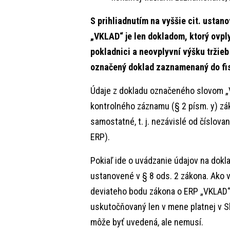
S prihliadnutím na vyššie cit. usta
„VKLAD“ je len dokladom, ktorý ovpl
pokladnici a neovplyvní výšku tržie
označený doklad zaznamenaný do fi
Údaje z dokladu označeného slovom „
kontrolného záznamu (§ 2 písm. y) zák
samostatné, t. j. nezávislé od číslova
ERP).
Pokiaľ ide o uvádzanie údajov na dok
ustanovené v § 8 ods. 2 zákona. Ako vy
deviateho bodu zákona o ERP „VKLAD“ n
uskutočňovaný len v mene platnej v Sl
môže byť uvedená, ale nemusí.