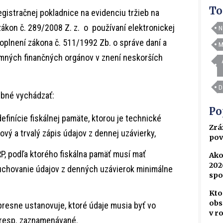
To
gistračnej pokladnice na evidenciu tržieb na
ákon č. 289/2008 Z. z. o používaní elektronickej
N
oplnení zákona č. 511/1992 Zb. o správe daní a
M
mných finančných orgánov v znení neskorších
D
rebné vychádzať:
Po
 definície fiskálnej pamäte, ktorou je technické
Zrá
vý a trvalý zápis údajov z dennej uzávierky,
pov
RP, podľa ktorého fiskálna pamäť musí mať
Ako
202
 uchovanie údajov z denných uzávierok minimálne
spo
Kto
obs
 presne ustanovuje, ktoré údaje musia byť vo
v r
, resp. zaznamenávané.