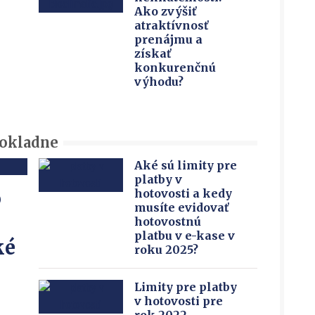
Ako zvýšiť
atraktívnosť
prenájmu a
získať
konkurenčnú
výhodu?
pokladne
Aké sú limity pre
platby v
o
hotovosti a kedy
musíte evidovať
hotovostnú
platbu v e-kase v
ké
roku 2025?
Limity pre platby
v hotovosti pre
rok 2022