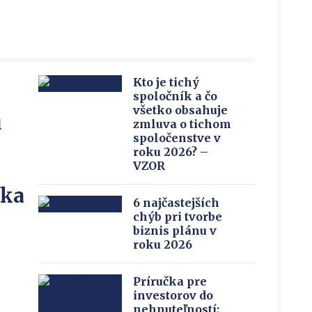
Kto je tichý
spoločník a čo
všetko obsahuje
u
zmluva o tichom
spoločenstve v
roku 2026? –
VZOR
íka
6 najčastejších
chýb pri tvorbe
biznis plánu v
roku 2026
Príručka pre
investorov do
nehnuteľností: