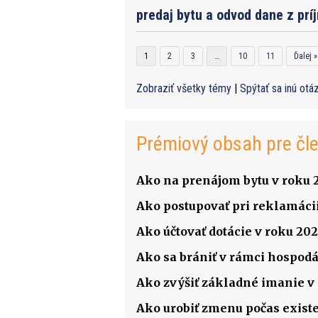
predaj bytu a odvod dane z prí
1
2
3
…
10
11
Ďalej »
Zobraziť všetky témy
|
Spýtať sa inú otá
Prémiový obsah pre čl
Ako na prenájom bytu v roku 
Ako postupovať pri reklamácii
Ako účtovať dotácie v roku 202
Ako sa brániť v rámci hospodá
Ako zvýšiť základné imanie v s
Ako urobiť zmenu počas existenc