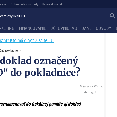
ty.sk
Dobré rady a nápady
ByvanieHrou.sk
 prémiový účet TU
RKETING
FINANCOVANIE
ÚČTOVNÍCTVO
DANE
ODVODY
astní? Kto má dlhy? Zistite TU
ačné pokladne
doklad označený
“ do pokladnice?
Fotobanka Pixmac
Tlačiť
aznamenávať do fiskálnej pamäte aj doklad