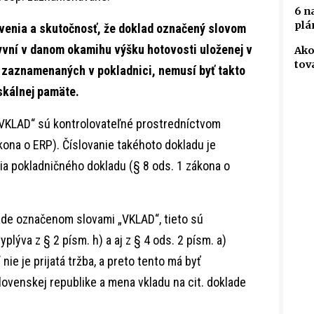
6 n
plá
novenia a skutočnosť, že doklad označený slovom
yvní v danom okamihu výšku hotovosti uloženej v
Ako
tov
b zaznamenaných v pokladnici, nemusí byť takto
skálnej pamäte.
VKLAD“ sú kontrolovateľné prostredníctvom
ona o ERP). Číslovanie takéhoto dokladu je
nia pokladničného dokladu (§ 8 ods. 1 zákona o
lade označenom slovami „VKLAD“, tieto sú
plýva z § 2 písm. h) a aj z § 4 ods. 2 písm. a)
ie je prijatá tržba, a preto tento má byť
ovenskej republike a mena vkladu na cit. doklade