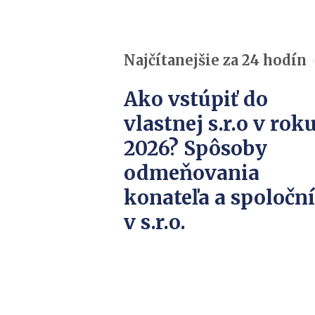
Najčítanejšie za 24 hodín
Ako vstúpiť do
vlastnej s.r.o v rok
2026? Spôsoby
odmeňovania
konateľa a spoločn
v s.r.o.