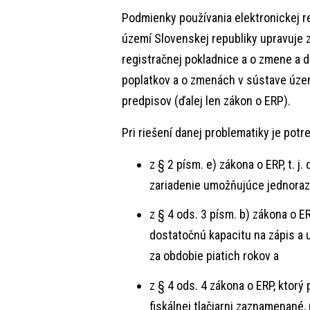
Podmienky používania elektronickej re
území Slovenskej republiky upravuje z
registračnej pokladnice a o zmene a d
poplatkov a o zmenách v sústave úze
predpisov (ďalej len zákon o ERP).
Pri riešení danej problematiky je pot
z § 2 písm. e) zákona o ERP, t. j.
zariadenie umožňujúce jednorazo
z § 4 ods. 3 písm. b) zákona o E
dostatočnú kapacitu na zápis a
za obdobie piatich rokov a
z § 4 ods. 4 zákona o ERP, ktorý
fiskálnej tlačiarni zaznamenané