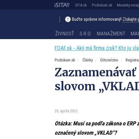
SITA.sk
Podnikam.sk
Mnamky-recep
Buďte správne informovaný!
Získajte
ŽIVNOSŤ
S.R.O.
MANAŽMENT
MA
FOAF.sk - Aký má firma zisk? Kto ju vl
Podnikam.sk
Články
Účtovníctvo
Registr
Zaznamenávať 
slovom „VKLAD
20. apríla 2012
Otázka: Musí sa podľa zákona o ERP z
označený slovom „VKLAD“?