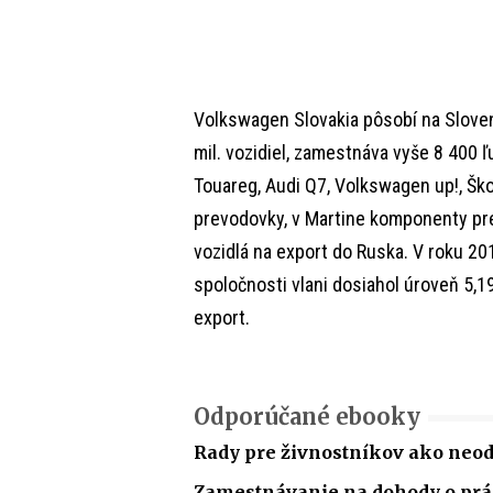
Volkswagen Slovakia pôsobí na Sloven
mil. vozidiel, zamestnáva vyše 8 400 
Touareg, Audi Q7, Volkswagen up!, Ško
prevodovky, v Martine komponenty pre
vozidlá na export do Ruska. V roku 2011
spoločnosti vlani dosiahol úroveň 5,1
export.
Odporúčané ebooky
Rady pre živnostníkov ako neo
Zamestnávanie na dohody o p