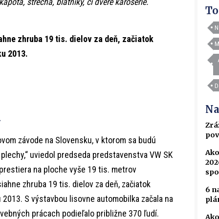
apota, strecha, blatníky, či dvere karosérie.
To
N
hne zhruba 19 tis. dielov za deň, začiatok
M
ku 2013.
D
Na
a
Zrá
pov
ilovom závode na Slovensku, v ktorom sa budú
Ako
ové plechy,“ uviedol predseda predstavenstva VW SK
202
prestiera na ploche vyše 19 tis. metrov
spo
iahne zhruba 19 tis. dielov za deň, začiatok
6 n
u 2013. S výstavbou lisovne automobilka začala na
plá
vebných prácach podieľalo približne 370 ľudí.
Ako