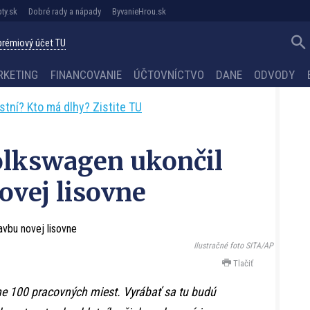
ty.sk
Dobré rady a nápady
ByvanieHrou.sk
 prémiový účet TU
RKETING
FINANCOVANIE
ÚČTOVNÍCTVO
DANE
ODVODY
astní? Kto má dlhy? Zistite TU
olkswagen ukončil
ovej lisovne
Ilustračné foto SITA/AP
Tlačiť
ižne 100 pracovných miest. Vyrábať sa tu budú