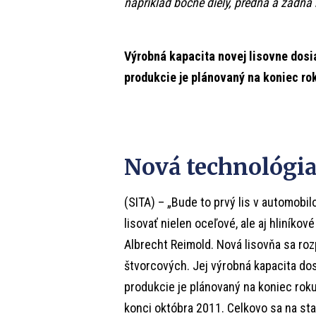
napríklad bočné diely, predná a zadná k
Výrobná kapacita novej lisovne dosia
produkcie je plánovaný na koniec ro
Nová technológi
(SITA) – „Bude to prvý lis v automob
lisovať nielen oceľové, ale aj hliník
Albrecht Reimold. Nová lisovňa sa roz
štvorcových. Jej výrobná kapacita dos
produkcie je plánovaný na koniec rok
konci októbra 2011. Celkovo sa na sta