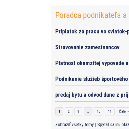
Poradca podnikateľa a 
Priplatok za pracu vo sviatok-
Stravovanie zamestnancov
Platnost okamzitej vypovede a 
Podnikanie služieb športového 
predaj bytu a odvod dane z prí
1
2
3
…
10
11
Ďalej »
Zobraziť všetky témy
|
Spýtať sa inú otá