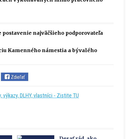
e postavenie najväčšieho podporovateľa
kciu Kamenného námestia a bývalého
Zdieľať
 výkazy, DLHY, vlastníci - Zistite TU
Desať rád, ako