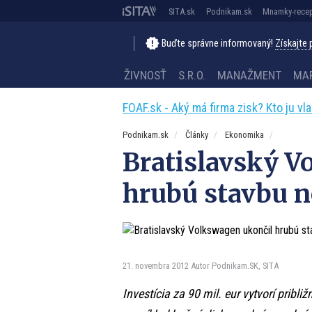
SITA.sk
Podnikam.sk
Mnamky-recep
Buďte správne informovaný!
Získajte
ŽIVNOSŤ
S.R.O.
MANAŽMENT
MA
FOAF.sk - Aký má firma zisk? Kto ju vl
Podnikam.sk
Články
Ekonomika
Bratislavský V
hrubú stavbu n
21. novembra 2012
Autor Podnikam.SK, SITA
Investícia za 90 mil. eur vytvorí pribl