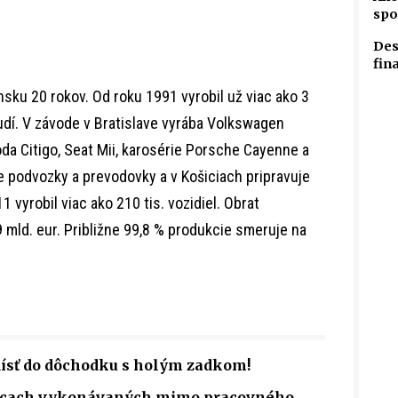
spo
Des
fin
sku 20 rokov. Od roku 1991 vyrobil už viac ako 3
ľudí. V závode v Bratislave vyrába Volkswagen
da Citigo, Seat Mii, karosérie Porsche Cayenne a
 podvozky a prevodovky a v Košiciach pripravuje
 vyrobil viac ako 210 tis. vozidiel. Obrat
9 mld. eur. Približne 99,8 % produkcie smeruje na
dísť do dôchodku s holým zadkom!
rácach vykonávaných mimo pracovného