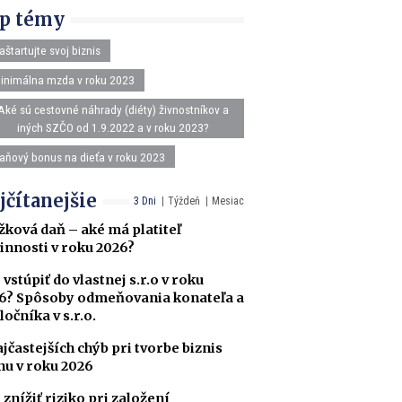
p témy
aštartujte svoj biznis
inimálna mzda v roku 2023
Aké sú cestovné náhrady (diéty) živnostníkov a
iných SZČO od 1.9.2022 a v roku 2023?
aňový bonus na dieťa v roku 2023
jčítanejšie
3 Dni
Týždeň
Mesiac
žková daň – aké má platiteľ
innosti v roku 2026?
 vstúpiť do vlastnej s.r.o v roku
6? Spôsoby odmeňovania konateľa a
ločníka v s.r.o.
ajčastejších chýb pri tvorbe biznis
nu v roku 2026
 znížiť riziko pri založení