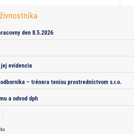
živnostníka
pracovny den 8.5.2026
jej evidencia
odborníka – trénera tenisu prostredníctvom s.r.o.
jmu a odvod dph
zku