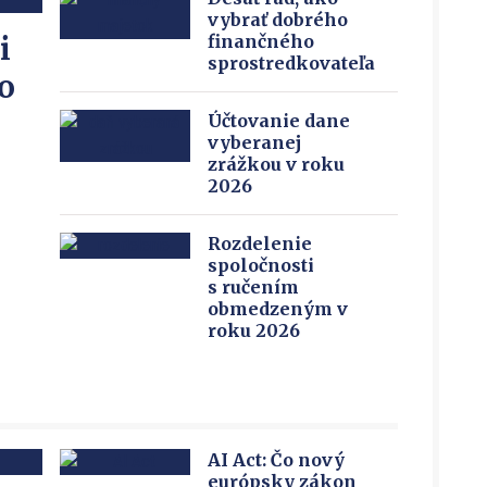
vybrať dobrého
i
finančného
sprostredkovateľa
o
Účtovanie dane
vyberanej
zrážkou v roku
2026
Rozdelenie
spoločnosti
s ručením
obmedzeným v
roku 2026
AI Act: Čo nový
európsky zákon