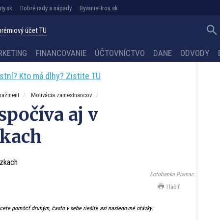
ty.sk
Dobré rady a nápady
ByvanieHrou.sk
 prémiový účet TU
RKETING
FINANCOVANIE
ÚČTOVNÍCTVO
DANE
ODVODY
astní? Kto má dlhy? Zistite TU
nažment
Motivácia zamestnancov
spočíva aj v
zkach
Fotobanka Pixmac
Tlačiť
hcete pomôcť druhým, často v sebe riešite asi nasledovné otázky: