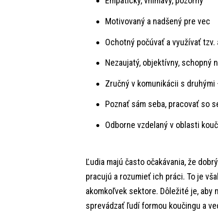
Empatický, vnímavý, pozorný
Motivovaný a nadšený pre vec
Ochotný počúvať a využívať tzv.
Nezaujatý, objektívny, schopný 
Zručný v komunikácii s druhými –
Poznať sám seba, pracovať so s
Odborne vzdelaný v oblasti kou
Ľudia majú často očakávania, že dobr
pracujú a rozumieť ich práci. To je v
akomkoľvek sektore. Dôležité je, aby 
sprevádzať ľudí formou koučingu a ve