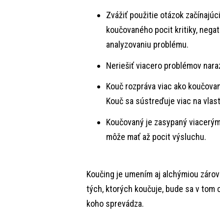
Zvážiť použitie otázok začínajú
koučovaného pocit kritiky, negat
analyzovaniu problému.
Neriešiť viacero problémov nara
Kouč rozpráva viac ako koučovan
Kouč sa sústreďuje viac na vlas
Koučovaný je zasypaný viacerými
môže mať až pocit výsluchu.
Koučing je umením aj alchýmiou zárove
tých, ktorých koučuje, bude sa v tom 
koho sprevádza.