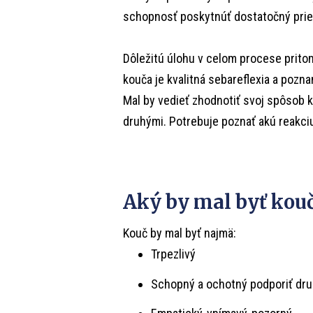
schopnosť poskytnúť dostatočný prie
Dôležitú úlohu v celom procese prito
kouča je kvalitná sebareflexia a poznan
Mal by vedieť zhodnotiť svoj spôsob k
druhými. Potrebuje poznať akú reakciu
Aký by mal byť kou
Kouč by mal byť najmä:
Trpezlivý
Schopný a ochotný podporiť dr