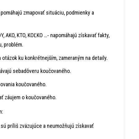
é pomáhajú zmapovať situáciu, podmienky a
DY, AKO, KTO, KOĽKO …- napomáhajú získavať fakty,
u, problém.
 otázok ku konkrétnejším, zameraným na detaily.
pávajú sebadôveru koučovaného.
žovania koučovaného.
vať záujem o koučovaného.
m:
sú príliš zväzujúce a neumožňujú získavať