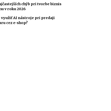
ajčastejších chýb pri tvorbe biznis
nu v roku 2026
 využiť AI nástroje pri predaji
aru cez e-shop?