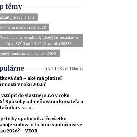
p témy
aštartujte svoj biznis
inimálna mzda v roku 2023
Aké sú cestovné náhrady (diéty) živnostníkov a
iných SZČO od 1.9.2022 a v roku 2023?
aňový bonus na dieťa v roku 2023
pulárne
3 Dni
Týždeň
Mesiac
žková daň – aké má platiteľ
innosti v roku 2026?
 vstúpiť do vlastnej s.r.o v roku
6? Spôsoby odmeňovania konateľa a
ločníka v s.r.o.
 je tichý spoločník a čo všetko
ahuje zmluva o tichom spoločenstve
oku 2026? – VZOR