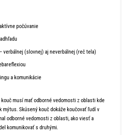
 aktívne počúvanie
nadhľadu
 verbálnej (slovnej) aj neverbálnej (reč tela)
ebareflexiou
čingu a komunikácie
ý kouč musí mať odborné vedomosti z oblasti kde
šak mýtus. Skúsený kouč dokáže koučovať ľudí v
mal odborné vedomosti z oblasti, ako viesť a
del komunikovať s druhými.