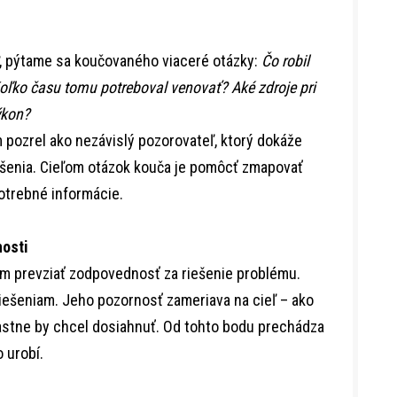
, pýtame sa koučovaného viaceré otázky:
Čo robil
oľko času tomu potreboval venovať? Aké zdroje pri
výkon?
 pozrel ako nezávislý pozorovateľ, ktorý dokáže
iešenia. Cieľom otázok kouča je pomôcť zmapovať
otrebné informácie.
nosti
ám prevziať zodpovednosť za riešenie problému.
ešeniam. Jeho pozornosť zameriava na cieľ – ako
vlastne by chcel dosiahnuť. Od tohto bodu prechádza
 urobí.