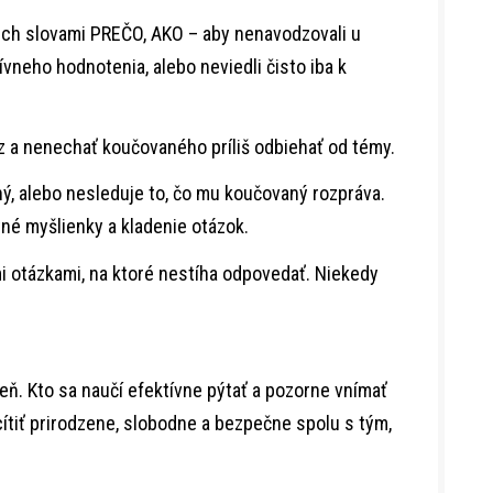
cich slovami PREČO, AKO – aby nenavodzovali u
ívneho hodnotenia, alebo neviedli čisto iba k
z a nenechať koučovaného príliš odbiehať od témy.
ý, alebo nesleduje to, čo mu koučovaný rozpráva.
tné myšlienky a kladenie otázok.
 otázkami, na ktoré nestíha odpovedať. Niekedy
ň. Kto sa naučí efektívne pýtať a pozorne vnímať
cítiť prirodzene, slobodne a bezpečne spolu s tým,