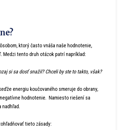
vne?
pôsobom, ktorý často vnáša naše hodnotenie,
. Medzi tento druh otázok patrí napríklad:
aj si sa dosť snažil? Chceli by ste to takto, však?
, keďže energiu koučovaného smeruje do obrany,
i negatívne hodnotenie. Namiesto riešení sa
a nadhľad.
zohľadňovať tieto zásady: