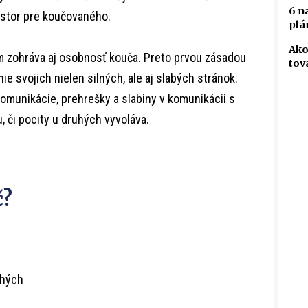
6 n
stor pre koučovaného.
plá
Ako
m zohráva aj osobnosť kouča. Preto prvou zásadou
tov
ie svojich nielen silných, ale aj slabých stránok.
omunikácie, prehrešky a slabiny v komunikácii s
, či pocity u druhých vyvoláva.
č?
uhých