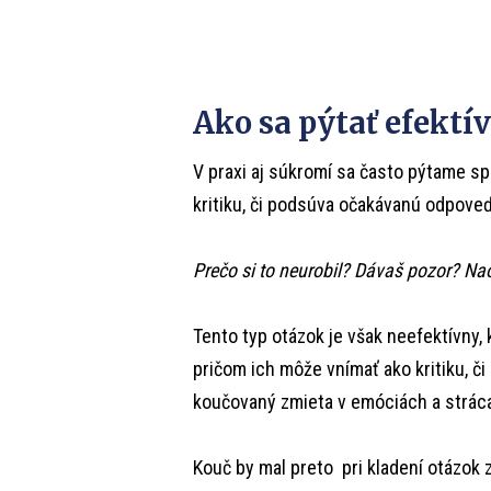
Ako sa pýtať efektí
V praxi aj súkromí sa často pýtame s
kritiku, či podsúva očakávanú odpoveď
Prečo si to neurobil? Dávaš pozor? Naoz
Tento typ otázok je však neefektívny
pričom ich môže vnímať ako kritiku, č
koučovaný zmieta v emóciách a strác
Kouč by mal preto pri kladení otázok 