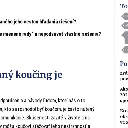
To
N
aného jeho cestou hľadania riešení?
M
e mienené rady“ a nepodsúvať vlastné riešenia?
D
Po
aný koučing je
Zrá
pov
Ako
202
dporúčania a návody ľudom, ktorí nás o to
spo
en, kto sa rozhodol byť koučom, je často nútený
Kto
obs
omunikácie. Skúsenosti zažité v živote a na
v r
y môžu koučovi sťažovať jeho nestrannosť a