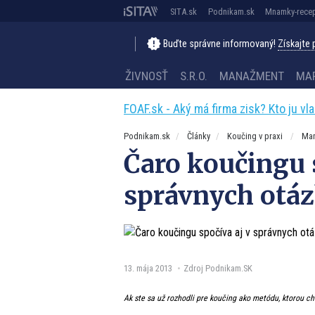
SITA.sk
Podnikam.sk
Mnamky-recep
Buďte správne informovaný!
Získajte
ŽIVNOSŤ
S.R.O.
MANAŽMENT
MA
FOAF.sk - Aký má firma zisk? Kto ju vl
Podnikam.sk
Články
Koučing v praxi
Ma
Čaro koučingu 
správnych otá
13. mája 2013
Zdroj Podnikam.SK
Ak ste sa už rozhodli pre koučing ako metódu, ktorou c