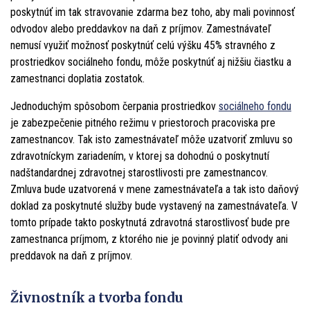
poskytnúť im tak stravovanie zdarma bez toho, aby mali povinnosť
odvodov alebo preddavkov na daň z príjmov. Zamestnávateľ
nemusí využiť možnosť poskytnúť celú výšku 45% stravného z
prostriedkov sociálneho fondu, môže poskytnúť aj nižšiu čiastku a
zamestnanci doplatia zostatok.
Jednoduchým spôsobom čerpania prostriedkov
sociálneho fondu
je zabezpečenie pitného režimu v priestoroch pracoviska pre
zamestnancov. Tak isto zamestnávateľ môže uzatvoriť zmluvu so
zdravotníckym zariadením, v ktorej sa dohodnú o poskytnutí
nadštandardnej zdravotnej starostlivosti pre zamestnancov.
Zmluva bude uzatvorená v mene zamestnávateľa a tak isto daňový
doklad za poskytnuté služby bude vystavený na zamestnávateľa. V
tomto prípade takto poskytnutá zdravotná starostlivosť bude pre
zamestnanca príjmom, z ktorého nie je povinný platiť odvody ani
preddavok na daň z príjmov.
Živnostník a tvorba fondu