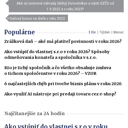
Aké sú cestovné náhrady (diéty) živnostníkov a iných SZČO od
1.9.2022 a v roku 2023?
Daňový bonus na dieťa v roku 2023
Populárne
3 Dni
Týždeň
Mesiac
Zrážková daň – aké má platiteľ povinnosti v roku 2026?
Ako vstúpiť do vlastnej s.r.o v roku 2026? Spôsoby
odmeňovania konateľa a spoločníka v s.r.o.
Kto je tichý spoločník a čo všetko obsahuje zmluva
o tichom spoločenstve v roku 2026? – VZOR
6 najčastejších chýb pri tvorbe biznis plánu v roku 2026
Ako využiť AI nástroje pri predaji tovaru cez e-shop?
Najčítanejšie za 24 hodín
Ako vstúpiť do vlastnej s.r.o v roku