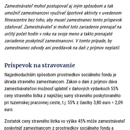
Odvody zamestnanca za takto poskytnutý
23,50
Zamestnávateľ mohol postupovať aj iným spôsobom a tak
príspevok
euro
umožniť zamestnancovi využívať športové aktivity v uvedenom
fitnescentre bez toho, aby musel zamestnanec tento príspevok
43,03
Preddavok na daň z príjmov
zdaňovať. Zamestnávateľ si mohol toto zariadenie prenajať na
euro
určitý počet hodín v roku na svoje meno a takto prenajaté
zariadenie poskytnúť zamestnancovi. V tomto prípade, by
zamestnanec odvody ani preddavok na daň z príjmov neplatil.
Príspevok na stravovanie
Najjednoduchším spôsobom prostriedkov sociálneho fondu je
úhrada stravného zamestnancom. Zákon o dani z príjmov dáva
zamestnávateľovi možnosť uplatniť v daňových výdavkoch 55%
ceny stravného lístka z najnižšej sumy stravného poskytovaného
pri tuzemskej pracovnej ceste, t.j. 55% z čiastky 3,80 euro = 2,09
euro.
Zostatok ceny stravného lístka vo výške 45% môže zamestnávateľ
poskytnúť zamestnancom z prostriedkov sociálneho fondu a