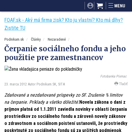
SITA.sk
Podnikam.sk
Mnamky-recepty.sk
MENU
Dobré rady a nápady
ByvanieHrou.sk
FOAF.sk - Aký má firma zisk? Kto ju vlastní? Kto má dlhy?
Zistite TU
Podnikam.sk
Články
Nezaradené
Čerpanie sociálneho fondu a jeho
použitie pre zamestnancov
Fotobanka Pixmac
Tlačiť
23. marca 2012
Autor Podnikam.SK, SITA
Zdaňované a nezdaňované príspevky zo SF. Zrušenie % limitov
na čerpanie. Príklady a všetko dôležité.
Novela zákona o dani z
príjmov platná od 1.1.2011 zaviedla novinky v oblasti čerpania
prostriedkov zo sociálneho fondu a zároveň novely zákonov
o zdravotnom a sociálnom poistení ustanovili, že prostriedky
poskytnuté zo sociálneho fondu sú za určitých podmienok