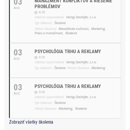
03
MANAŽMENT KONFLIKTOV A RIEŠENIE
PROBLÉMOV
AUG
8:30
Udalosť usporiadaná:
Verlag Dashöfer, s.r.o.
Typ Udalosti:
Školenie
Oblasť školenia:
Manažérske zručnosti,
Marketing,
Právo a manažment,
Riadenie
03
PSYCHOLÓGIA TRHU A REKLAMY
8:30
AUG
Udalosť usporiadaná:
Verlag Dashöfer, s.r.o.
Typ Udalosti:
Školenie
Oblasť školenia:
Marketing
03
PSYCHOLÓGIA TRHU A REKLAMY
8:30
AUG
Udalosť usporiadaná:
Verlag Dashöfer, s.r.o.
Typ Udalosti:
Školenie
Oblasť školenia:
Marketing,
Riadenie
Zobraziť všetky školenia