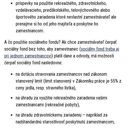
príspevky na použitie rekreačného, zdravotníckeho,
vzdelávacieho, predškolského, telovýchovného alebo
športového zariadenia ktoré nevlastní zamestnávateľ ale
prenajme si ho od jeho majiteľa a poskytne ho
zamestnancom.
A čo použitie sociálneho fondu? Ak chce zamestnávateľ čerpať
sociálny fond bez toho, aby zamestnanec (
sociálny fond treba aj
pri jednom zamestnancovi
) platil dane a odvody, má možnosti
čerpať sociálny fond nasledovne:
na dotáciu stravovania zamestnancov nad zákonom
stanovený limit (limit stanovený v Zákonníku práce je 55% z
ceny jedla, resp. stravného lístka),
na úhradu za využitie rekreačného zariadenia vašimi
zamestnancami (rekreačné pobyty),
na úhradu zdravotníckemu zariadeniu – napríklad za
nadštandardnú starostlivosť poskytnutú zamestnancom,