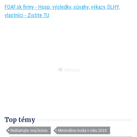
FOAF.sk firmy - Hosp. výsledky, súvahy, výkazy, DLHY,
vlastníci - Zistite TU
Top témy
Naštartujte svoj biznis
Minimálna mzda v roku 2023