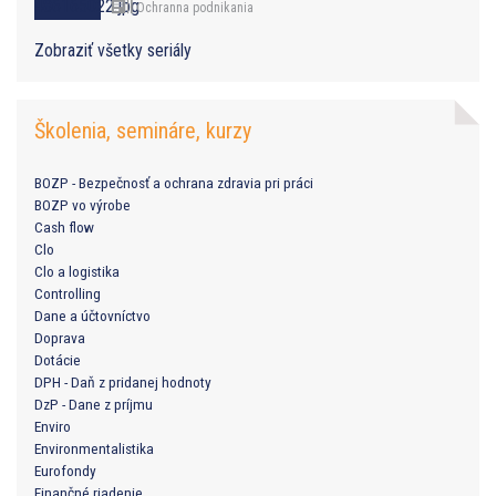
Ochranna podnikania
Zobraziť všetky seriály
Školenia, semináre, kurzy
BOZP - Bezpečnosť a ochrana zdravia pri práci
BOZP vo výrobe
Cash flow
Clo
Clo a logistika
Controlling
Dane a účtovníctvo
Doprava
Dotácie
DPH - Daň z pridanej hodnoty
DzP - Dane z príjmu
Enviro
Environmentalistika
Eurofondy
Finančné riadenie