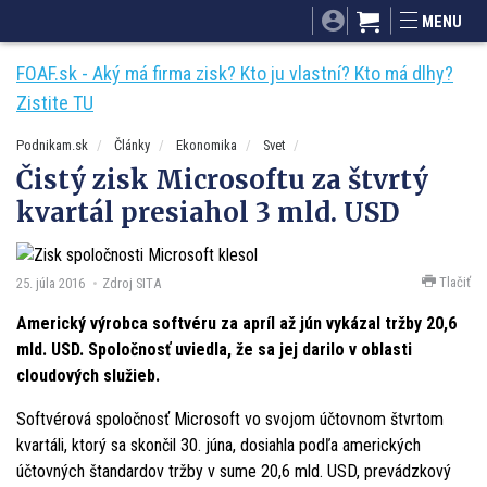
SITA.sk
Podnikam.sk
Mnamky-recepty.sk
MENU
Dobré rady a nápady
ByvanieHrou.sk
FOAF.sk - Aký má firma zisk? Kto ju vlastní? Kto má dlhy?
Zistite TU
Podnikam.sk
Články
Ekonomika
Svet
Čistý zisk Microsoftu za štvrtý
kvartál presiahol 3 mld. USD
Tlačiť
25. júla 2016
Zdroj SITA
Americký výrobca softvéru za apríl až jún vykázal tržby 20,6
mld. USD. Spoločnosť uviedla, že sa jej darilo v oblasti
cloudových služieb.
Softvérová spoločnosť Microsoft vo svojom účtovnom štvrtom
kvartáli, ktorý sa skončil 30. júna, dosiahla podľa amerických
účtovných štandardov tržby v sume 20,6 mld. USD, prevádzkový