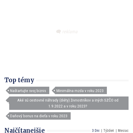
Top témy
Naštartujte svoj biznis
Minimálna mzda v roku 2023
Aké sú cestovné náhrady (diéty) živnostníkov a iných SZČO od
1.9.2022 a v roku 2023?
Daňový bonus na dieťa v roku 2023
Najčítanejšie
3 Dni
Týždeň
Mesiac