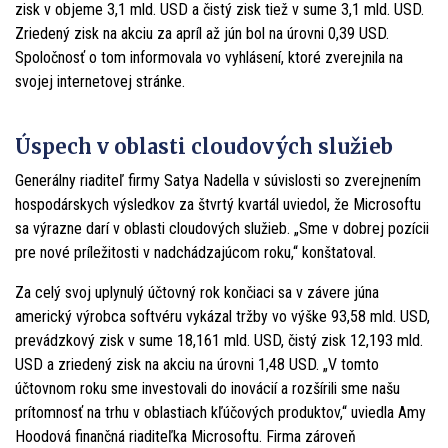
zisk v objeme 3,1 mld. USD a čistý zisk tiež v sume 3,1 mld. USD.
Zriedený zisk na akciu za apríl až jún bol na úrovni 0,39 USD.
Spoločnosť o tom informovala vo vyhlásení, ktoré zverejnila na
svojej internetovej stránke.
Úspech v oblasti cloudových služieb
Generálny riaditeľ firmy Satya Nadella v súvislosti so zverejnením
hospodárskych výsledkov za štvrtý kvartál uviedol, že Microsoftu
sa výrazne darí v oblasti cloudových služieb. „Sme v dobrej pozícii
pre nové príležitosti v nadchádzajúcom roku,“ konštatoval.
Za celý svoj uplynulý účtovný rok končiaci sa v závere júna
americký výrobca softvéru vykázal tržby vo výške 93,58 mld. USD,
prevádzkový zisk v sume 18,161 mld. USD, čistý zisk 12,193 mld.
USD a zriedený zisk na akciu na úrovni 1,48 USD. „V tomto
účtovnom roku sme investovali do inovácií a rozšírili sme našu
prítomnosť na trhu v oblastiach kľúčových produktov,“ uviedla Amy
Hoodová finančná riaditeľka Microsoftu. Firma zároveň