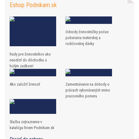
Eshop Podnikam.sk
Odvody živnostníčky počas
poberania materskej a
rodičovskej dávky
Rady pre živnostníkov ako
neodísť do dôchodku s
holým zadkom!
Ako založiť živnosť
Zamestnávanie na dohody o
prácach vykonávaných mimo
pracovného pomeru
Služba zvýraznenie v
katalógu firiem Podnikam.sk