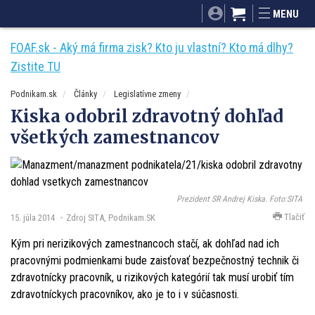
SITA.sk
Podnikam.sk
Mnamky-recepty.sk
MENU
Dobré rady a nápady
ByvanieHrou.sk
FOAF.sk - Aký má firma zisk? Kto ju vlastní? Kto má dlhy?
Zistite TU
Podnikam.sk
Články
Legislatívne zmeny
Kiska odobril zdravotný dohľad
všetkých zamestnancov
Prezident SR Andrej Kiska. Foto:SITA
Tlačiť
15. júla 2014
Zdroj SITA, Podnikam.SK
Kým pri nerizikových zamestnancoch stačí, ak dohľad nad ich
pracovnými podmienkami bude zaisťovať bezpečnostný technik či
zdravotnícky pracovník, u rizikových kategórií tak musí urobiť tím
zdravotníckych pracovníkov, ako je to i v súčasnosti.