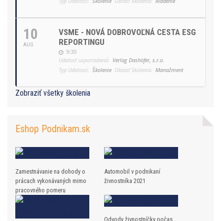
Typ Udalosti:
Školenie
Oblasť školenia:
Riadenie
10
VSME - NOVÁ DOBROVOĽNÁ CESTA ESG
REPORTINGU
AUG
9:30
Udalosť usporiadaná:
Verlag Dashöfer, s.r.o.
Typ Udalosti:
Školenie
Oblasť školenia:
Manažment
Zobraziť všetky školenia
Eshop Podnikam.sk
Zamestnávanie na dohody o
Automobil v podnikaní
prácach vykonávaných mimo
živnostníka 2021
pracovného pomeru
Odvody živnostníčky počas