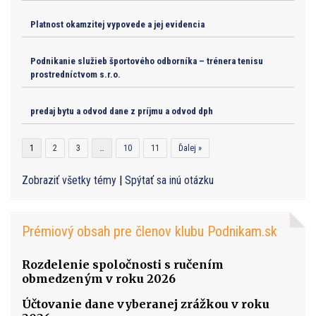
Platnost okamzitej vypovede a jej evidencia
Podnikanie služieb športového odborníka – trénera tenisu
prostredníctvom s.r.o.
predaj bytu a odvod dane z príjmu a odvod dph
1
2
3
…
10
11
Ďalej »
Zobraziť všetky témy
|
Spýtať sa inú otázku
Prémiový obsah pre členov klubu Podnikam.sk
Rozdelenie spoločnosti s ručením
obmedzeným v roku 2026
Účtovanie dane vyberanej zrážkou v roku