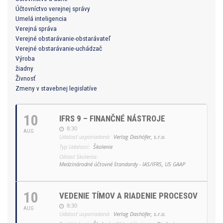
Účtovníctvo verejnej správy
Umelá inteligencia
Verejná správa
Verejné obstarávanie-obstarávateľ
Verejné obstarávanie-uchádzač
Výroba
žiadny
Živnosť
Zmeny v stavebnej legislatíve
10
IFRS 9 – FINANČNÉ NÁSTROJE
8:30
AUG
Udalosť usporiadaná:
Verlag Dashöfer, s.r.o.
Typ Udalosti:
Školenie
Oblasť školenia:
Medzinárodné účtovné štandardy - IAS/IFRS, US GAAP
10
VEDENIE TÍMOV A RIADENIE PROCESOV
8:30
AUG
Udalosť usporiadaná:
Verlag Dashöfer, s.r.o.