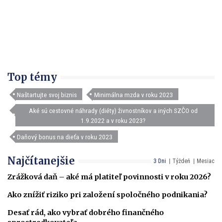
Top témy
Naštartujte svoj biznis
Minimálna mzda v roku 2023
Aké sú cestovné náhrady (diéty) živnostníkov a iných SZČO od
1.9.2022 a v roku 2023?
Daňový bonus na dieťa v roku 2023
Najčítanejšie
3 Dni
Týždeň
Mesiac
Zrážková daň – aké má platiteľ povinnosti v roku 2026?
Ako znížiť riziko pri založení spoločného podnikania?
Desať rád, ako vybrať dobrého finančného