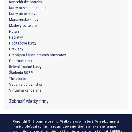
Kancelárske potreby
Kurzy rozvoja osobnosti
Kurzy účtovníctva
Manažérske kurzy
Mzdový software
Notári
Pečiatky
Počítačové kurzy
Preklady
Prenájom kancelárskych priestorov
Prieskum trhu
Rekvalifikačné kurzy
Školenia BOZP
Tlmočenie
Vedenie účtovníctva
Virtuálna kancelária
Zobraziť všetky firmy
Copyright
© iSicommerce s.r.o.
Všetky práva vyhradené. Vyhradzujeme si
právo udeľovať súhlas na rozmnožovanie, šírenie a na verejný prenos
obsahu.
Ochrana osobných údajov
|
Podmienky používania
|
Kontakt
|
GDPR -