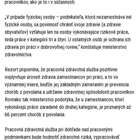
pracovníkov, ako je to i v súčasnosti.
„V prípade fyzickej osoby – podnikateľa, ktorá nezamestnáva iné
fyzické osoby, sa povinnosť chrániť svoje zdravie (a zdravie
obyvateľov) vzťahuje len na osoby vykonávajúce rizikové práce,
teda práce v kategórii tri a štyri. U ostatných osôb je ochrana ich
zdravia pri práci v dobrovoľnej rovine,“ konštatuje ministerstvo
zdravotníctva.
Rezort pripomína, že pracovná zdravotná služba pozitívne
ovplyvňuje úroveň zdravia zamestnancov pri práci, a to vo
významnej miere, keďže jej základným zameraním je prevencia
chorôb z povolania a udržanie zdravotnej spôsobilosti pracovníkov.
Rovnako tak ministerstvo podotýka, že u zamestnancov, ktorí
vykonávajú práce zaradené do druhej kategórie, je priznaných až
66 percent chorôb z povolania.
Pracovná zdravotná služba pri dohľade nad pracovnými
podmienkami bude hodnotiť zdravotné riziká, vypracovávať