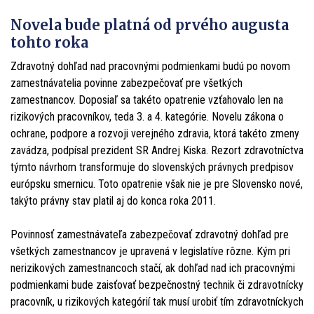
Novela bude platná od prvého augusta
tohto roka
Zdravotný dohľad nad pracovnými podmienkami budú po novom
zamestnávatelia povinne zabezpečovať pre všetkých
zamestnancov. Doposiaľ sa takéto opatrenie vzťahovalo len na
rizikových pracovníkov, teda 3. a 4. kategórie. Novelu zákona o
ochrane, podpore a rozvoji verejného zdravia, ktorá takéto zmeny
zavádza, podpísal prezident SR Andrej Kiska. Rezort zdravotníctva
týmto návrhom transformuje do slovenských právnych predpisov
európsku smernicu. Toto opatrenie však nie je pre Slovensko nové,
takýto právny stav platil aj do konca roka 2011.
Povinnosť zamestnávateľa zabezpečovať zdravotný dohľad pre
všetkých zamestnancov je upravená v legislatíve rôzne. Kým pri
nerizikových zamestnancoch stačí, ak dohľad nad ich pracovnými
podmienkami bude zaisťovať bezpečnostný technik či zdravotnícky
pracovník, u rizikových kategórií tak musí urobiť tím zdravotníckych