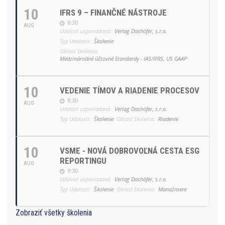
10
IFRS 9 – FINANČNÉ NÁSTROJE
8:30
AUG
Udalosť usporiadaná:
Verlag Dashöfer, s.r.o.
Typ Udalosti:
Školenie
Oblasť školenia:
Medzinárodné účtovné štandardy - IAS/IFRS, US GAAP
10
VEDENIE TÍMOV A RIADENIE PROCESOV
8:30
AUG
Udalosť usporiadaná:
Verlag Dashöfer, s.r.o.
Typ Udalosti:
Školenie
Oblasť školenia:
Riadenie
10
VSME - NOVÁ DOBROVOĽNÁ CESTA ESG
REPORTINGU
AUG
9:30
Udalosť usporiadaná:
Verlag Dashöfer, s.r.o.
Typ Udalosti:
Školenie
Oblasť školenia:
Manažment
Zobraziť všetky školenia