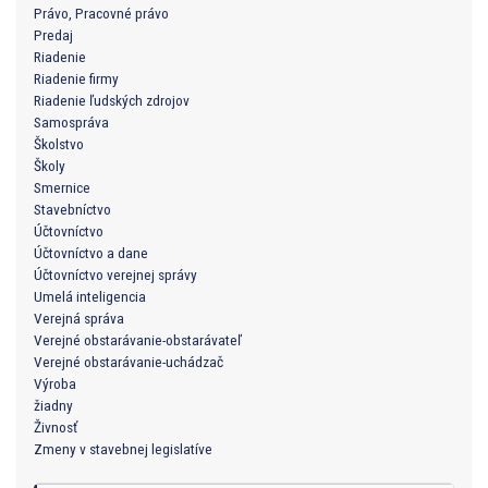
Právo, Pracovné právo
Predaj
Riadenie
Riadenie firmy
Riadenie ľudských zdrojov
Samospráva
Školstvo
Školy
Smernice
Stavebníctvo
Účtovníctvo
Účtovníctvo a dane
Účtovníctvo verejnej správy
Umelá inteligencia
Verejná správa
Verejné obstarávanie-obstarávateľ
Verejné obstarávanie-uchádzač
Výroba
žiadny
Živnosť
Zmeny v stavebnej legislatíve