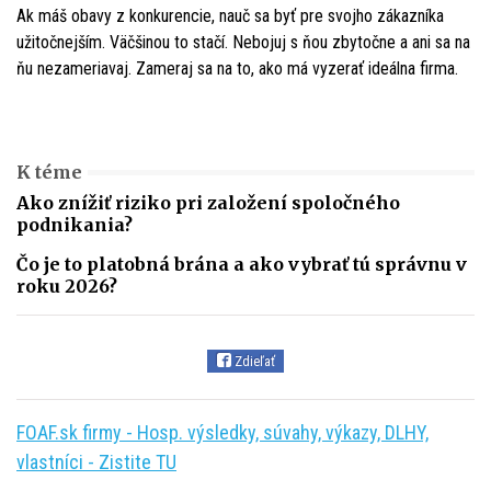
Ak máš obavy z konkurencie, nauč sa byť pre svojho zákazníka
užitočnejším. Väčšinou to stačí. Nebojuj s ňou zbytočne a ani sa na
ňu nezameriavaj. Zameraj sa na to, ako má vyzerať ideálna firma.
K téme
Ako znížiť riziko pri založení spoločného
podnikania?
Čo je to platobná brána a ako vybrať tú správnu v
roku 2026?
Zdieľať
FOAF.sk firmy - Hosp. výsledky, súvahy, výkazy, DLHY,
vlastníci - Zistite TU