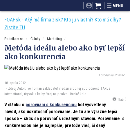
SITA.sk
Podnikam.sk
Mnamky-recepty.sk
MENU
Dobré rady a nápady
ByvanieHrou.sk
FOAF.sk - Aký má firma zisk? Kto ju vlastní? Kto má dlhy?
Zistite TU
Podnikam.sk
Články
Marketing
Metóda ideálu alebo ako byť lepší
ako konkurencia
Fotobanka Pixmac
18. apríla 2012
Zdroj Autor: Ivo Toman zakladateľ medzinárodnej spoločnosti TAXUS
International, úryvok z knihy Stroj na peníze - Ruské kolo.
Tlačiť
V článku o
porovnaní s konkurenciou
bol vysvetlený
návod, ako uskutočniť porovnanie. Je tu ale výrazne lepší
spôsob – skús sa porovnať s ideálnym stavom. Porovnanie s
konkurenciou nie je najlepšie, pretože vieš, či daný