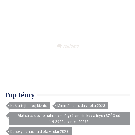
Top témy
Naštartujte svoj biznis
Minimálna mzda v roku 2023
Aké sú cestovné náhrady (diéty) živnostníkov a iných SZČO od
1.9.2022 a v roku 2023?
Daňový bonus na dieťa v roku 2023