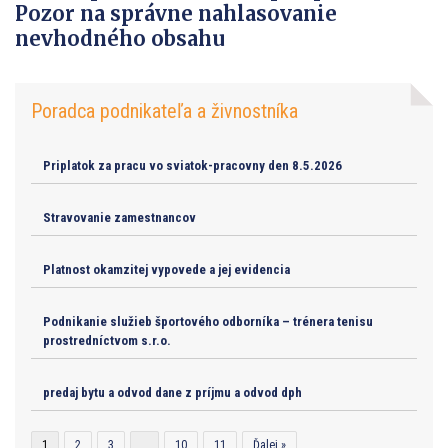
Pozor na správne nahlasovanie
nevhodného obsahu
Poradca podnikateľa a živnostníka
Priplatok za pracu vo sviatok-pracovny den 8.5.2026
Stravovanie zamestnancov
Platnost okamzitej vypovede a jej evidencia
Podnikanie služieb športového odborníka – trénera tenisu
prostredníctvom s.r.o.
predaj bytu a odvod dane z príjmu a odvod dph
1
2
3
…
10
11
Ďalej »