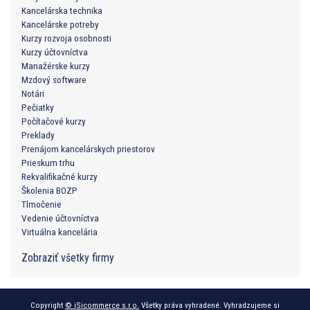
Kancelárska technika
Kancelárske potreby
Kurzy rozvoja osobnosti
Kurzy účtovníctva
Manažérske kurzy
Mzdový software
Notári
Pečiatky
Počítačové kurzy
Preklady
Prenájom kancelárskych priestorov
Prieskum trhu
Rekvalifikačné kurzy
Školenia BOZP
Tlmočenie
Vedenie účtovníctva
Virtuálna kancelária
Zobraziť všetky firmy
Copyright
© iSicommerce s.r.o.
Všetky práva vyhradené. Vyhradzujeme si