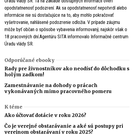
Úradu vlády SR. Tá na základe dostupných informácií overí
opodstatnenosť podozrení. Ak sa opodstatnenosť nepotvrdí alebo
informácie nie sú dostačujúce na to, aby mohlo pokračovať
vyšetrovanie, nahlásené podozrenie odložia. V prípade záujmu
môže byť občan o spôsobe vybavenia informovaný, najskôr však o
18 pracovných dní.Agentúru SITA informovalo Informačné centrum
Úradu vlády SR.
Odporúčané ebooky
Rady pre živnostníkov ako neodísť do dôchodku s
holým zadkom!
Zamestnávanie na dohody o prácach
vykonávaných mimo pracovného pomeru
K téme
Ako účtovať dotácie v roku 2026?
Čo je verejné obstarávanie a aké sú postupy pri
verejnom obstarávaní v roku 2025?