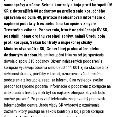
samosprávy a súdov. Sekcia kontroly a boja proti korupcii ÚV
SR z doterajších 88 podnetov na prešetrenie korupčného
správania odložila 48, pretože neobsahovali informácie o
naplnení podstaty trestného činu korupcie v zmysle
Trestného zákona. Podozrenia, ktoré neprislúchajú ÚV SR,
postúpili inému orgánu verejnej správy, najmä Úradu boja
proti korupcii, Sekcii kontroly a inšpekčnej služby
Ministerstva vnútra SR, Generálnej prokuratúre alebo
dotknutým úradom.
Na antikorupčnú linku sa od jej spustenia
dovolalo spolu 318 občanov. Okrem nahlásených podozrení z
korupcie využívajú občania číslo 0850 111 001 aj na sťažnosti na
nečinnosť úradov, prieťahy v konaní, oznámenie všeobecného
podozrenia z korupcie, resp. sa informujú na výsledok svojho
predchádzajúceho podania. Informácie o podozrení z korupcie na
antikorupčnú linku by mali byť čo najkonkrétnejšie, aby ich bolo
možné preveriť. Po prevzatí telefonátu zodpovedný pracovník
Informačného centra Úradu vlády SR vyhotoví z oznámenia
záznam, ktorý postúpi na sekciu kontroly a boja proti korupcii