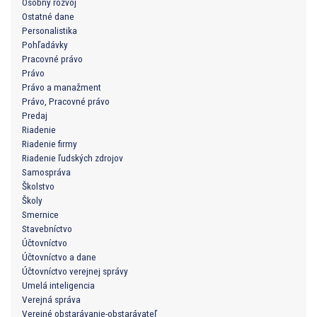
Osobný rozvoj
Ostatné dane
Personalistika
Pohľadávky
Pracovné právo
Právo
Právo a manažment
Právo, Pracovné právo
Predaj
Riadenie
Riadenie firmy
Riadenie ľudských zdrojov
Samospráva
Školstvo
Školy
Smernice
Stavebníctvo
Účtovníctvo
Účtovníctvo a dane
Účtovníctvo verejnej správy
Umelá inteligencia
Verejná správa
Verejné obstarávanie-obstarávateľ