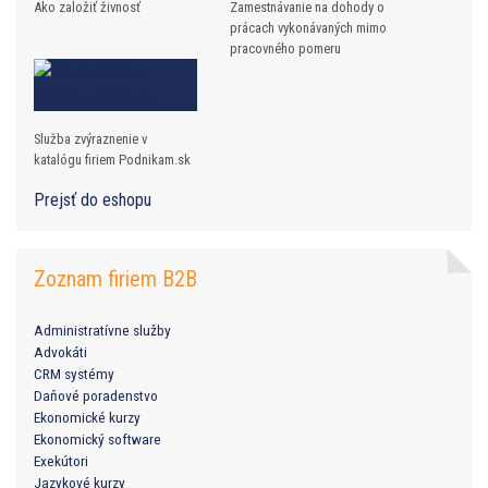
Ako založiť živnosť
Zamestnávanie na dohody o
prácach vykonávaných mimo
pracovného pomeru
Služba zvýraznenie v
katalógu firiem Podnikam.sk
Prejsť do eshopu
Zoznam firiem B2B
Administratívne služby
Advokáti
CRM systémy
Daňové poradenstvo
Ekonomické kurzy
Ekonomický software
Exekútori
Jazykové kurzy