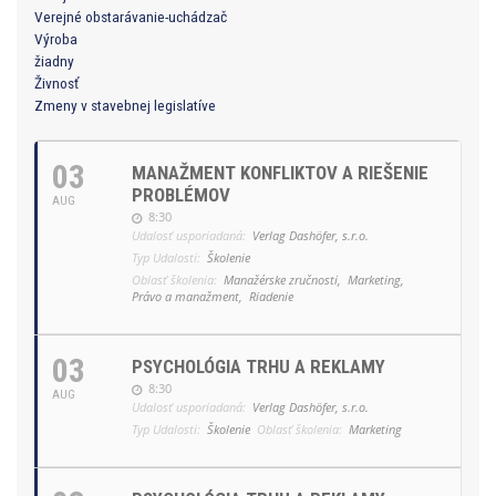
Verejné obstarávanie-uchádzač
Výroba
žiadny
Živnosť
Zmeny v stavebnej legislatíve
03
MANAŽMENT KONFLIKTOV A RIEŠENIE
PROBLÉMOV
AUG
8:30
Udalosť usporiadaná:
Verlag Dashöfer, s.r.o.
Typ Udalosti:
Školenie
Oblasť školenia:
Manažérske zručnosti,
Marketing,
Právo a manažment,
Riadenie
03
PSYCHOLÓGIA TRHU A REKLAMY
8:30
AUG
Udalosť usporiadaná:
Verlag Dashöfer, s.r.o.
Typ Udalosti:
Školenie
Oblasť školenia:
Marketing