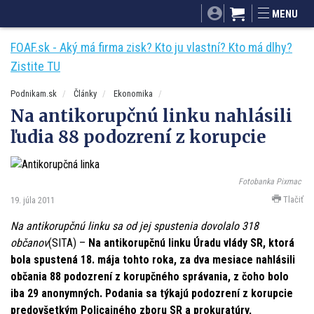
SITA.sk
Podnikam.sk
Mnamky-recepty.sk
MENU
Dobré rady a nápady
ByvanieHrou.sk
FOAF.sk - Aký má firma zisk? Kto ju vlastní? Kto má dlhy?
Zistite TU
Podnikam.sk
Články
Ekonomika
Na antikorupčnú linku nahlásili
ľudia 88 podozrení z korupcie
Fotobanka Pixmac
Tlačiť
19. júla 2011
Na antikorupčnú linku sa od jej spustenia dovolalo 318
občanov
(SITA) –
Na antikorupčnú linku Úradu vlády SR, ktorá
bola spustená 18. mája tohto roka, za dva mesiace nahlásili
občania 88 podozrení z korupčného správania, z čoho bolo
iba 29 anonymných. Podania sa týkajú podozrení z korupcie
predovšetkým Policajného zboru SR a prokuratúry,