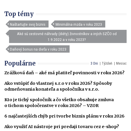
Top témy
Naštartujte svoj biznis
Minimálna mzda v roku 2023
Aké sú cestovné náhrady (diéty) živnostníkov a iných SZČO od
1.9.2022 a v roku 2023?
Daňový bonus na dieťa v roku 2023
Populárne
3 Dni
Týždeň
Mesiac
Zrážková daň – aké má platiteľ povinnosti v roku 2026?
Ako vstúpiť do vlastnej s.r.o v roku 2026? Spôsoby
odmeňovania konateľa a spoločníka v s.r.o.
Kto je tichý spoločník a čo všetko obsahuje zmluva
o tichom spoločenstve v roku 2026? – VZOR
6 najčastejších chýb pri tvorbe biznis plánu v roku 2026
Ako využiť AI nástroje pri predaji tovaru cez e-shop?