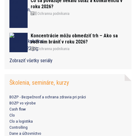
Čo sa považuje nekalú súťaž a konkurenciu v
roku 2026?
Ochranna podnikania
Koncentrácie môžu obmedziť trh – Ako sa
voči nim brániť v roku 2026?
Ochranna podnikania
Zobraziť všetky seriály
Školenia, semináre, kurzy
BOZP - Bezpečnosť a ochrana zdravia pri práci
BOZP vo výrobe
Cash flow
Clo
Clo a logistika
Controlling
Dane a účtovníctvo