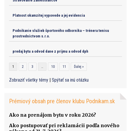
Stravovanie zamestnancov
Platnost okamzitej vypovede a jej evidencia
Podnikanie služieb športového odborníka – trénera tenisu
prostredníctvom s.r.o.
predaj bytu a odvod dane z príjmu a odvod dph
1
2
3
…
10
11
Ďalej »
Zobraziť všetky témy
|
Spýtať sa inú otázku
Prémiový obsah pre členov klubu Podnikam.sk
Ako na prenájom bytu v roku 2026?
Ako postupovať pri reklamácii podľa nového