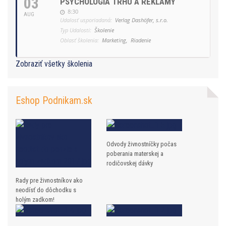
03
PSYCHOLÓGIA TRHU A REKLAMY
8:30
AUG
Udalosť usporiadaná:
Verlag Dashöfer, s.r.o.
Typ Udalosti:
Školenie
Oblasť školenia:
Marketing,
Riadenie
Zobraziť všetky školenia
Eshop Podnikam.sk
Odvody živnostníčky počas
poberania materskej a
rodičovskej dávky
Rady pre živnostníkov ako
neodísť do dôchodku s
holým zadkom!