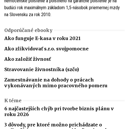
nemocenské poistenie a poistného na garančné poistenie je na
budúci rok maximálnym základom 1,5-násobok priemernej mzdy
na Slovensku za rok 2010.
Odporúčané ebooky
Ako funguje E-kasa v roku 2021
Ako zlikvidovať s.r.o. svojpomocne
Ako založiť živnosť
Stravovanie živnostníka (szčo)
Zamestnávanie na dohody o prácach
vykonávaných mimo pracovného pomeru
K téme
6 najčastejších chýb pri tvorbe biznis plánu v
roku 2026
3 dôvody, pre ktoré možno prichádzate o