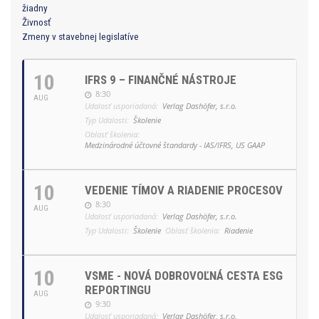
žiadny
Živnosť
Zmeny v stavebnej legislatíve
10
IFRS 9 – FINANČNÉ NÁSTROJE
8:30
AUG
Udalosť usporiadaná:
Verlag Dashöfer, s.r.o.
Typ Udalosti:
Školenie
Oblasť školenia:
Medzinárodné účtovné štandardy - IAS/IFRS, US GAAP
10
VEDENIE TÍMOV A RIADENIE PROCESOV
8:30
AUG
Udalosť usporiadaná:
Verlag Dashöfer, s.r.o.
Typ Udalosti:
Školenie
Oblasť školenia:
Riadenie
10
VSME - NOVÁ DOBROVOĽNÁ CESTA ESG
REPORTINGU
AUG
9:30
Udalosť usporiadaná:
Verlag Dashöfer, s.r.o.