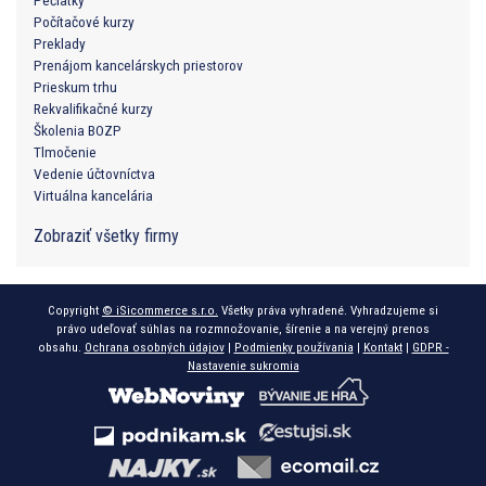
Pečiatky
Počítačové kurzy
Preklady
Prenájom kancelárskych priestorov
Prieskum trhu
Rekvalifikačné kurzy
Školenia BOZP
Tlmočenie
Vedenie účtovníctva
Virtuálna kancelária
Zobraziť všetky firmy
Copyright
© iSicommerce s.r.o.
Všetky práva vyhradené. Vyhradzujeme si
právo udeľovať súhlas na rozmnožovanie, šírenie a na verejný prenos
obsahu.
Ochrana osobných údajov
|
Podmienky používania
|
Kontakt
|
GDPR -
Nastavenie sukromia