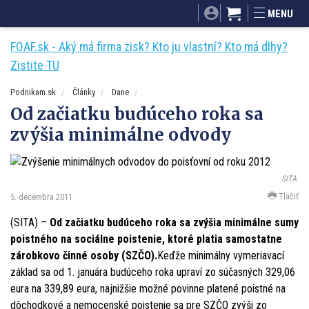
SITA.sk
Podnikam.sk
Mnamky-recepty.sk
MENU
Dobré rady a nápady
ByvanieHrou.sk
FOAF.sk - Aký má firma zisk? Kto ju vlastní? Kto má dlhy?
Zistite TU
Podnikam.sk
Články
Dane
Od začiatku budúceho roka sa
zvýšia minimálne odvody
SITA
Tlačiť
5. decembra 2011
(SITA) –
Od začiatku budúceho roka sa zvýšia minimálne sumy
poistného na sociálne poistenie, ktoré platia samostatne
zárobkovo činné osoby (SZČO).
Keďže minimálny vymeriavací
základ sa od 1. januára budúceho roka upraví zo súčasných 329,06
eura na 339,89 eura, najnižšie možné povinne platené poistné na
dôchodkové a nemocenské poistenie sa pre SZČO zvýši zo