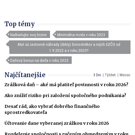
Top témy
Naštartujte svoj biznis
Minimálna mzda v roku 2023
Aké sú cestovné náhrady (diéty) živnostníkov a iných SZČO od
1.9.2022 a v roku 2023?
Daňový bonus na dieťa v roku 2023
Najčítanejšie
3 Dni
Týždeň
Mesiac
Zrážková daň – aké má platiteľ povinnosti v roku 2026?
Ako znížiť riziko pri založení spoločného podnikania?
Desať rád, ako vybrať dobrého finančného
sprostredkovateľa
Účtovanie dane vyberanej zrážkou v roku 2026
Rozdelenie spoločnosti s ručením obmedzeným v roku