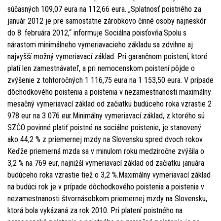
súčasných 109,07 eura na 112,66 eura. „Splatnosť poistného za
január 2012 je pre samostatne zárobkovo činné osoby najneskôr
do 8. februára 2012,“ informuje Sociálna poisťovňa.Spolu s
nárastom minimálneho vymeriavacieho základu sa zdvihne aj
najvyšší možný vymeriavací základ. Pri garančnom poistení, ktoré
platí len zamestnávateľ, a pri nemocenskom poistení pôjde o
zvýšenie z tohtoročných 1 116,75 eura na 1 153,50 eura. V prípade
dôchodkového poistenia a poistenia v nezamestnanosti maximálny
mesačný vymeriavací základ od začiatku budúceho roka vzrastie 2
978 eur na 3 076 eur.Minimálny vymeriavací základ, z ktorého sú
SZČO povinné platiť poistné na sociálne poistenie, je stanovený
ako 44,2 % z priemernej mzdy na Slovensku spred dvoch rokov.
Keďže priemerná mzda sa v minulom roku medziročne zvýšila o
3,2 % na 769 eur, najnižší vymeriavací základ od začiatku januára
budúceho roka vzrastie tiež o 3,2 %.Maximálny vymeriavací základ
na budúci rok je v prípade dôchodkového poistenia a poistenia v
nezamestnanosti štvornásobkom priemernej mzdy na Slovensku,
ktorá bola vykázaná za rok 2010. Pri platení poistného na