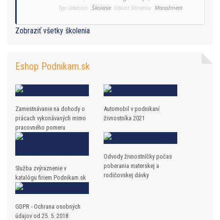
Typ Udalosti:
Školenie
Oblasť školenia:
Manažment
Zobraziť všetky školenia
Eshop Podnikam.sk
Zamestnávanie na dohody o
Automobil v podnikaní
prácach vykonávaných mimo
živnostníka 2021
pracovného pomeru
Odvody živnostníčky počas
poberania materskej a
Služba zvýraznenie v
rodičovskej dávky
katalógu firiem Podnikam.sk
GDPR - Ochrana osobných
údajov od 25. 5. 2018