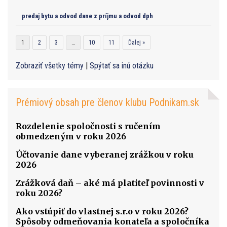
predaj bytu a odvod dane z príjmu a odvod dph
1
2
3
…
10
11
Ďalej »
Zobraziť všetky témy
|
Spýtať sa inú otázku
Prémiový obsah pre členov klubu Podnikam.sk
Rozdelenie spoločnosti s ručením
obmedzeným v roku 2026
Účtovanie dane vyberanej zrážkou v roku
2026
Zrážková daň – aké má platiteľ povinnosti v
roku 2026?
Ako vstúpiť do vlastnej s.r.o v roku 2026?
Spôsoby odmeňovania konateľa a spoločníka