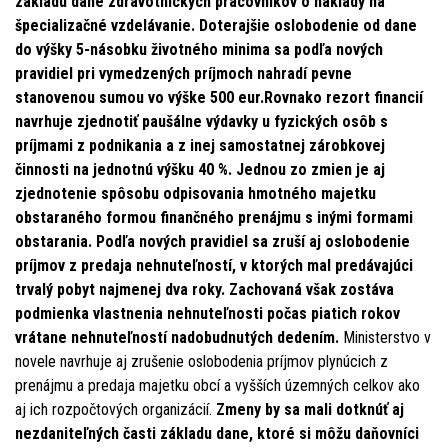
základu dane zdravotníckych pracovníkov o náklady na
špecializačné vzdelávanie. Doterajšie oslobodenie od dane
do výšky 5-násobku životného minima sa podľa nových
pravidiel pri vymedzených príjmoch nahradí pevne
stanovenou sumou vo výške 500 eur.Rovnako rezort financií
navrhuje zjednotiť paušálne výdavky u fyzických osôb s
príjmami z podnikania a z inej samostatnej zárobkovej
činnosti na jednotnú výšku 40 %. Jednou zo zmien je aj
zjednotenie spôsobu odpisovania hmotného majetku
obstaraného formou finančného prenájmu s inými formami
obstarania. Podľa nových pravidiel sa zruší aj oslobodenie
príjmov z predaja nehnuteľností, v ktorých mal predávajúci
trvalý pobyt najmenej dva roky. Zachovaná však zostáva
podmienka vlastnenia nehnuteľnosti počas piatich rokov
vrátane nehnuteľností nadobudnutých dedením.
Ministerstvo v
novele navrhuje aj zrušenie oslobodenia príjmov plynúcich z
prenájmu a predaja majetku obcí a vyšších územných celkov ako
aj ich rozpočtových organizácií.
Zmeny by sa mali dotknúť aj
nezdaniteľných časti základu dane, ktoré si môžu daňovníci