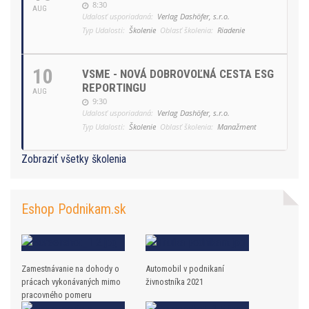
8:30
AUG
Udalosť usporiadaná:
Verlag Dashöfer, s.r.o.
Typ Udalosti:
Školenie
Oblasť školenia:
Riadenie
10
VSME - NOVÁ DOBROVOĽNÁ CESTA ESG
REPORTINGU
AUG
9:30
Udalosť usporiadaná:
Verlag Dashöfer, s.r.o.
Typ Udalosti:
Školenie
Oblasť školenia:
Manažment
Zobraziť všetky školenia
Eshop Podnikam.sk
Zamestnávanie na dohody o
Automobil v podnikaní
prácach vykonávaných mimo
živnostníka 2021
pracovného pomeru