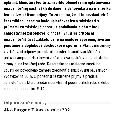
uplatniť. Ministerstvo totiž navrhlo obmedzenie uplatňovania
nezdaniteľnej časti základu dane na daňovníka a na manželku
len na tzv. aktívne príjmy. To znamená, že táto nezdaniteľná
časť základu dane sa bude uplatňovať len v súvislosti s
príjmami zo závislej činnosti, z podnikania alebo z inej
samostatnej zárobkovej činnosti. Zruší sa pritom aj
nezdaniteľná časť základu dane na účelové sporenie, životné
poistenie a doplnkové dôchodkové sporenie.
Plánované zmeny
v zdaňovaní príjmov predstavil minister financií Ivan Mikloš v
polovici augusta. Niektorými z návrhov sa neskôr zaoberali vládne
strany aj na koaličnej rade. Rezort financií následne napríklad
upustil od pôvodného zámeru zjednotiť a znížiť výšku paušálnych
výdavkov na 30 %, či ponechal nezdanené príjmy z predaja
nehnuteľností, ktoré predávajúci vlastnil počas piatich rokov, alebo
nadobudol dedením. SITA
Odporúčané ebooky
Ako funguje E-kasa v roku 2021