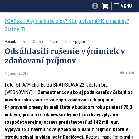
SITA.sk
Podnikam.sk
Mnamky-recepty.sk
MENU
Dobré rady a nápady
ByvanieHrou.sk
FOAF.sk - Aký má firma zisk? Kto ju vlastní? Kto má dlhy?
Zistite TU
Podnikam.sk
Články
Dane
Daň z príjmu
Odsúhlasili rušenie výnimiek v
zdaňovaní príjmov
Tlačiť
1. januára 2010
Foto: SITA/Michal Burza BRATISLAVA 22. septembra
(WEBNOVINY) –
Zamestnancov ako aj podnikateľov čakajú od
nového roka viaceré zmeny v zdaňovaní ich príjmov.
Pripravené zmeny by mali štátu v budúcom roku priniesť 78,3
mil. eur, pričom o rok neskôr by mal pozitívny vplyv na
rozpočet verejnej správy predstavovať už 142 mil. eur.
Vyplýva to z návrhu novely zákona o dani z príjmov, ktorú v
stredu schválila vláda Ivety Radičovej.
Rezort financií pripravil v