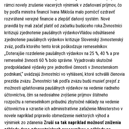
rámci novely zrušenie viacerých výnimiek v zdaňovaní príjmov, čo
by podľa ministra financií Ivana Mikloša malo pomôcť ozdraviť
rozvrátené verejné financie a zlepšiť daňový systém. Nové
pravidlá by mali začať platiť od začiatku budúceho roka.Živnostníci
kritizujú zjednotenie paušálnych výdavkovVládou odsúhlasené
zjednotenie paušálnych výdavkov kritizuje Slovenský živnostenský
zväz, podľa ktorého tento krok poškodzuje remeselníkov.
„Doterajšie rozdelenie paušálnych výdavkov na 25 %, 40 % a pre
remeselné živnosti 60 % bolo správne. Vyjadrovalo skutočné
predpokladané výdavky pre jednotlivé činnosti v živnostenskom
podnikaní,“ uvádzajú živnostníci vo vyhlásení, ktoré schválili členovia
prezídia zväzu. Živnostníci tak podľa zväzu budú musieť prejsť z
možnosti uplatňovania paušálnych výdavkov na vedenie riadneho
účtovníctva, čím sa nedosiahne zvýšenie príjmov štátneho
rozpočtu a remeselníkom pribudnú zbytočné náklady na vedenie
účtovníctva a vzrastie ich administratívne zaťaženie.Ministerstvo v
novele napríklad pripravilo obmedzenie niektorých výhod a
výnimiek zo zdanenia
Zruší sa tak napríklad možnosť zníženia