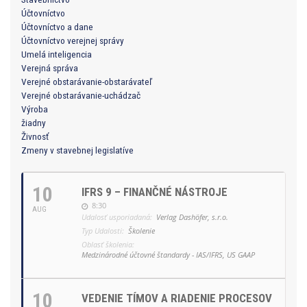
Účtovníctvo
Účtovníctvo a dane
Účtovníctvo verejnej správy
Umelá inteligencia
Verejná správa
Verejné obstarávanie-obstarávateľ
Verejné obstarávanie-uchádzač
Výroba
žiadny
Živnosť
Zmeny v stavebnej legislatíve
10
IFRS 9 – FINANČNÉ NÁSTROJE
8:30
AUG
Udalosť usporiadaná:
Verlag Dashöfer, s.r.o.
Typ Udalosti:
Školenie
Oblasť školenia:
Medzinárodné účtovné štandardy - IAS/IFRS, US GAAP
10
VEDENIE TÍMOV A RIADENIE PROCESOV