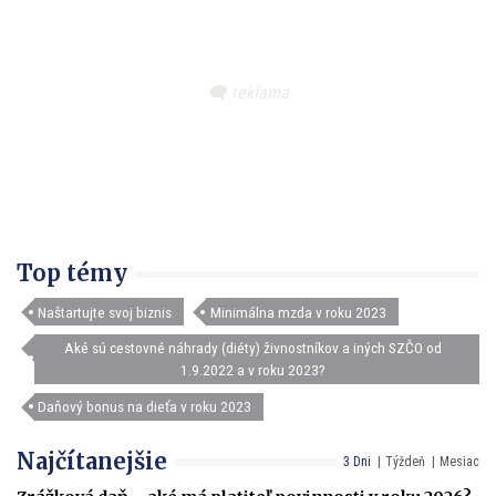
Top témy
Naštartujte svoj biznis
Minimálna mzda v roku 2023
Aké sú cestovné náhrady (diéty) živnostníkov a iných SZČO od
1.9.2022 a v roku 2023?
Daňový bonus na dieťa v roku 2023
Najčítanejšie
3 Dni
Týždeň
Mesiac