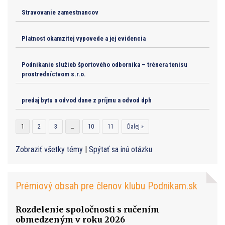
Stravovanie zamestnancov
Platnost okamzitej vypovede a jej evidencia
Podnikanie služieb športového odborníka – trénera tenisu
prostredníctvom s.r.o.
predaj bytu a odvod dane z príjmu a odvod dph
1
2
3
…
10
11
Ďalej »
Zobraziť všetky témy
|
Spýtať sa inú otázku
Prémiový obsah pre členov klubu Podnikam.sk
Rozdelenie spoločnosti s ručením
obmedzeným v roku 2026