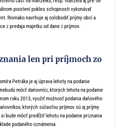
niteľnú časť na manželku, resp. manžela aj pre tie
iálnom poistení pokles schopnosti vykonávať
nt. Rovnako navrhuje aj oslobodiť príjmy obcí a
e z predaja majetku od dane z príjmov.
nania len pri príjmoch zo
íra Petráka je aj úprava lehoty na podanie
 nebudú môcť daňovníci, ktorých lehota na podanie
árnom roku 2013, využiť možnosť podania daňového
daňovníkov, ktorých súčasťou príjmov sú aj príjmy
 si bude môcť predĺžiť lehotu na podanie priznania
základe podaného oznámenia.