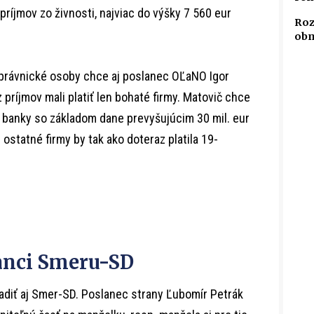
príjmov zo živnosti, najviac do výšky 7 560 eur
Roz
obm
 právnické osoby chce aj poslanec OĽaNO Igor
 príjmov mali platiť len bohaté firmy. Matovič chce
a banky so základom dane prevyšujúcim 30 mil. eur
 ostatné firmy by tak ako doteraz platila 19-
anci Smeru-SD
diť aj Smer-SD. Poslanec strany Ľubomír Petrák