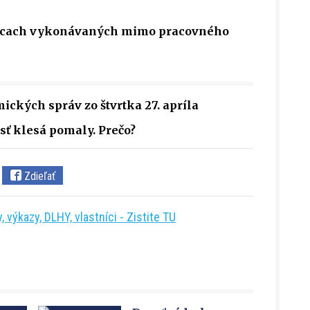
rácach vykonávaných mimo pracovného
ických správ zo štvrtka 27. apríla
sť klesá pomaly. Prečo?
Zdieľať
 výkazy, DLHY, vlastníci - Zistite TU