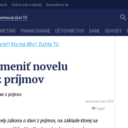
ty.sk
Dobré rady a nápady
ByvanieHrou.sk
 prémiový účet TU
RKETING
FINANCOVANIE
ÚČTOVNÍCTVO
DANE
ODVODY
astní? Kto má dlhy? Zistite TU
zmeniť novelu
z príjmov
Ilustračné foto SITA
Tlačiť
ely zákona o dani z príjmov, na základe ktorej sa