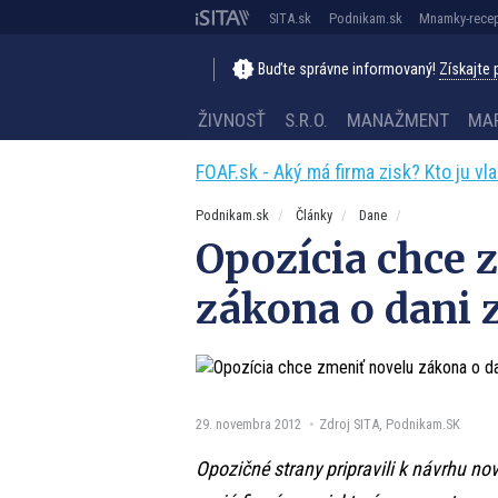
SITA.sk
Podnikam.sk
Mnamky-recep
Buďte správne informovaný!
Získajte
ŽIVNOSŤ
S.R.O.
MANAŽMENT
MA
FOAF.sk - Aký má firma zisk? Kto ju vl
Podnikam.sk
Články
Dane
Opozícia chce 
zákona o dani 
29. novembra 2012
Zdroj SITA, Podnikam.SK
Opozičné strany pripravili k návrhu nov