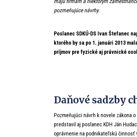
majú firmám a niektorým zamestnanco
pozmeňujúce návrhy.
Poslanec SDKÚ-DS Ivan Štefanec nap
ktorého by sa po 1. januári 2013 ma
príjmov pre fyzické aj právnické oso
Daňové sadzby ch
Pozmeňujúci návrh k novele zákona o 
predstavil aj poslanec KDH Ján Hudack
oprávnenie na podnikateľskú činnosť v