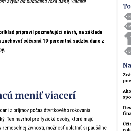
m zvýšiť od budúceho roka dane, viaceré
To
N
M
ríklad pripravil pozmeňujúci návrh, na základe
la zachovať súčasná 19-percentná sadzba dane z
by.
D
Na
Zrá
pov
Ako
cú meniť viacerí
spo
Des
dani z príjmov počas štvrtkového rokovania
fin
ý. Ten navrhol pre fyzické osoby, ktoré majú
Účt
 remeselnej živnosti, možnosť uplatniť si paušálne
rok