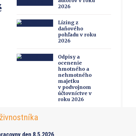
autorov v roku
é
2026
Lízing z
daňového
pohľadu v roku
2026
Odpisy a
ocenenie
hmotného a
nehmotného
majetku
v podvojnom
účtovníctve v
roku 2026
živnostníka
pracovny den 8.5.2026