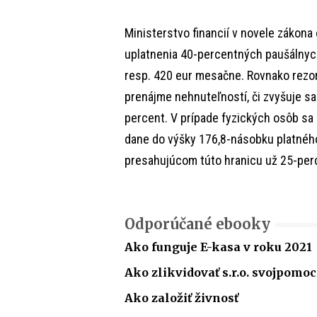
Ministerstvo financií v novele zákona
uplatnenia 40-percentných paušálnych
resp. 420 eur mesačne. Rovnako rezor
prenájme nehnuteľností, či zvyšuje s
percent. V prípade fyzických osôb sa
dane do výšky 176,8-násobku platného
presahujúcom túto hranicu už 25-pe
Odporúčané ebooky
Ako funguje E-kasa v roku 2021
Ako zlikvidovať s.r.o. svojpomo
Ako založiť živnosť