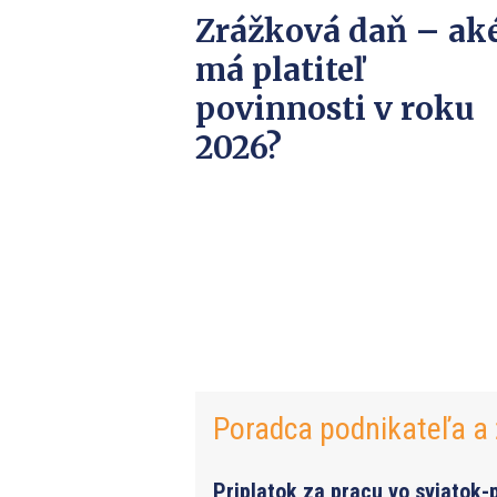
Zrážková daň – ak
má platiteľ
povinnosti v roku
2026?
Poradca podnikateľa a 
Priplatok za pracu vo sviatok-