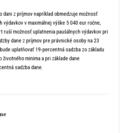
 o dani z príjmov napríklad obmedzuje možnosť
 výdavkov v maximálnej výške 5 040 eur ročne,
t ruší možnosť uplatnenia paušálnych výdavkov pri
adzby dane z príjmov pre právnické osoby na 23
 bude uplatňovať 19-percentná sadzba zo základu
 životného minima a pri základe dane
rcentná sadzba dane.
cne