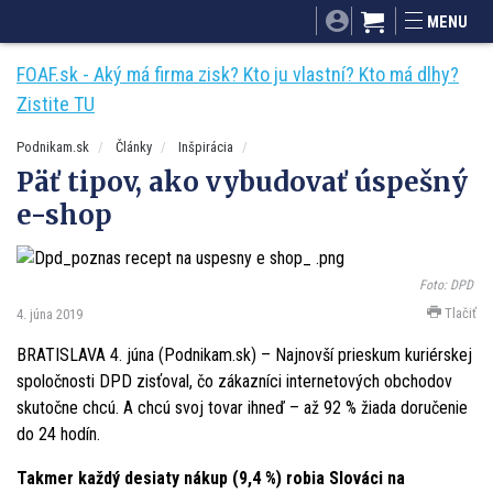
SITA.sk
Podnikam.sk
Mnamky-recepty.sk
MENU
Dobré rady a nápady
ByvanieHrou.sk
FOAF.sk - Aký má firma zisk? Kto ju vlastní? Kto má dlhy?
Zistite TU
Podnikam.sk
Články
Inšpirácia
Päť tipov, ako vybudovať úspešný
e-shop
Foto: DPD
Tlačiť
4. júna 2019
BRATISLAVA 4. júna (Podnikam.sk) – Najnovší prieskum kuriérskej
spoločnosti DPD zisťoval, čo zákazníci internetových obchodov
skutočne chcú. A chcú svoj tovar ihneď – až 92 % žiada doručenie
do 24 hodín.
Takmer každý desiaty nákup (9,4 %) robia Slováci na