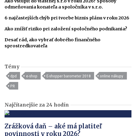
Ako vstúpiť do vlastnej s.r.o v roku 2026? Spôsoby
odmeňovania konateľa a spoločníka v s.r.o.
6 najčastejších chýb pri tvorbe biznis plánu v roku 2026
Ako znížiť riziko pri založení spoločného podnikania?
Desať rád, ako vybrať dobrého finančného
sprostredkovateľa
Témy
dpd
e-shop
E-shopper barometer 2018
online nákupy
PR
Najčítanejšie za 24 hodín
Zrážková daň – aké má platiteľ
povinnosti v roku 2026?