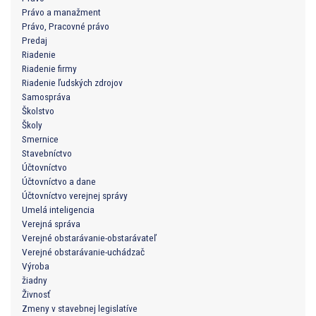
Právo a manažment
Právo, Pracovné právo
Predaj
Riadenie
Riadenie firmy
Riadenie ľudských zdrojov
Samospráva
Školstvo
Školy
Smernice
Stavebníctvo
Účtovníctvo
Účtovníctvo a dane
Účtovníctvo verejnej správy
Umelá inteligencia
Verejná správa
Verejné obstarávanie-obstarávateľ
Verejné obstarávanie-uchádzač
Výroba
žiadny
Živnosť
Zmeny v stavebnej legislatíve