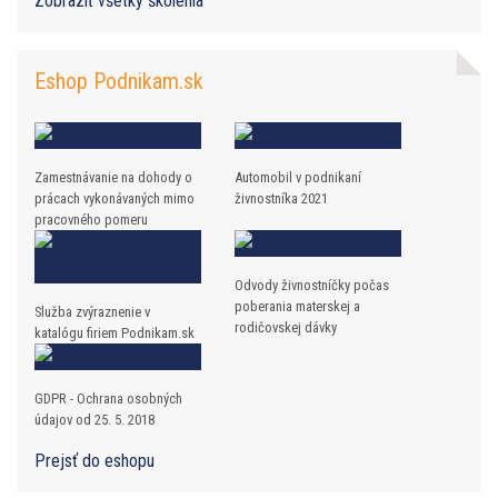
Zobraziť všetky školenia
Eshop Podnikam.sk
Zamestnávanie na dohody o
Automobil v podnikaní
prácach vykonávaných mimo
živnostníka 2021
pracovného pomeru
Odvody živnostníčky počas
poberania materskej a
Služba zvýraznenie v
rodičovskej dávky
katalógu firiem Podnikam.sk
GDPR - Ochrana osobných
údajov od 25. 5. 2018
Prejsť do eshopu