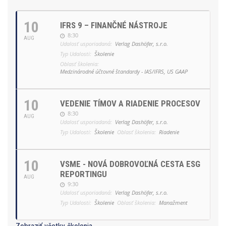
10
IFRS 9 – FINANČNÉ NÁSTROJE
8:30
AUG
Udalosť usporiadaná:
Verlag Dashöfer, s.r.o.
Typ Udalosti:
Školenie
Oblasť školenia:
Medzinárodné účtovné štandardy - IAS/IFRS, US GAAP
10
VEDENIE TÍMOV A RIADENIE PROCESOV
8:30
AUG
Udalosť usporiadaná:
Verlag Dashöfer, s.r.o.
Typ Udalosti:
Školenie
Oblasť školenia:
Riadenie
10
VSME - NOVÁ DOBROVOĽNÁ CESTA ESG
REPORTINGU
AUG
9:30
Udalosť usporiadaná:
Verlag Dashöfer, s.r.o.
Typ Udalosti:
Školenie
Oblasť školenia:
Manažment