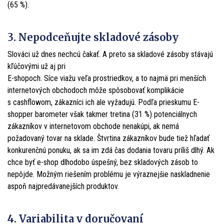
(65 %).
3. Nepodceňujte skladové zásoby
Slováci už dnes nechcú čakať. A preto sa skladové zásoby stávajú
kľúčovými už aj pri
E-shopoch. Síce viažu veľa prostriedkov, a to najmä pri menších
internetových obchodoch môže spôsobovať komplikácie
s cashflowom, zákazníci ich ale vyžadujú. Podľa prieskumu E-
shopper barometer však takmer tretina (31 %) potenciálnych
zákazníkov v internetovom obchode nenakúpi, ak nemá
požadovaný tovar na sklade. Štvrtina zákazníkov bude tiež hľadať
konkurenčnú ponuku, ak sa im zdá čas dodania tovaru príliš dlhý. Ak
chce byť e-shop dlhodobo úspešný, bez skladových zásob to
nepôjde. Možným riešením problému je výraznejšie naskladnenie
aspoň najpredávanejších produktov.
4. Variabilita v doručovaní