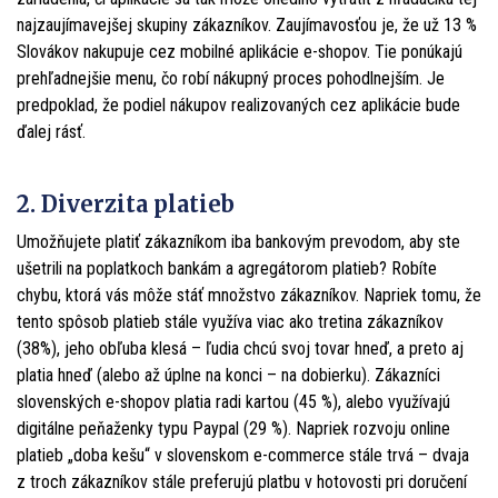
najzaujímavejšej skupiny zákazníkov. Zaujímavosťou je, že už 13 %
Slovákov nakupuje cez mobilné aplikácie e-shopov. Tie ponúkajú
prehľadnejšie menu, čo robí nákupný proces pohodlnejším. Je
predpoklad, že podiel nákupov realizovaných cez aplikácie bude
ďalej rásť.
2. Diverzita platieb
Umožňujete platiť zákazníkom iba bankovým prevodom, aby ste
ušetrili na poplatkoch bankám a agregátorom platieb? Robíte
chybu, ktorá vás môže stáť množstvo zákazníkov. Napriek tomu, že
tento spôsob platieb stále využíva viac ako tretina zákazníkov
(38%), jeho obľuba klesá – ľudia chcú svoj tovar hneď, a preto aj
platia hneď (alebo až úplne na konci – na dobierku). Zákazníci
slovenských e-shopov platia radi kartou (45 %), alebo využívajú
digitálne peňaženky typu Paypal (29 %). Napriek rozvoju online
platieb „doba kešu“ v slovenskom e-commerce stále trvá – dvaja
z troch zákazníkov stále preferujú platbu v hotovosti pri doručení