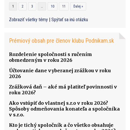
1
2
3
…
10
11
Ďalej »
Zobraziť všetky témy
|
Spýtať sa inú otázku
Prémiový obsah pre členov klubu Podnikam.sk
Rozdelenie spoločnosti s ručením
obmedzeným v roku 2026
Účtovanie dane vyberanej zrážkou v roku
2026
Zrážková daň – aké má platiteľ povinnosti v
roku 2026?
Ako vstúpiť do vlastnej s.r.o v roku 2026?
Spôsoby odmeňovania konateľa a spoločníka
v s.r.o.
Kto je tichý spoločník a čo všetko obsahuje