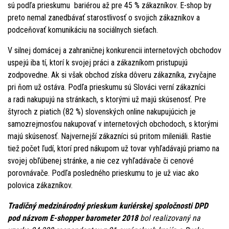
sú podľa prieskumu bariérou až pre 45 % zákazníkov. E-shop by
preto nemal zanedbávať starostlivosť o svojich zákazníkov a
podceňovať komunikáciu na sociálnych sieťach.
V silnej domácej a zahraničnej konkurencii internetových obchodov
uspejú iba tí, ktorí k svojej práci a zákazníkom pristupujú
zodpovedne. Ak si však obchod získa dôveru zákazníka, zvyčajne
pri ňom už ostáva. Podľa prieskumu sú Slováci verní zákazníci
a radi nakupujú na stránkach, s ktorými už majú skúsenosť. Pre
štyroch z piatich (82 %) slovenských online nakupujúcich je
samozrejmosťou nakupovať v internetových obchodoch, s ktorými
majú skúsenosť. Najvernejší zákazníci sú pritom mileniáli. Rastie
tiež počet ľudí, ktorí pred nákupom už tovar vyhľadávajú priamo na
svojej obľúbenej stránke, a nie cez vyhľadávače či cenové
porovnávače. Podľa posledného prieskumu to je už viac ako
polovica zákazníkov.
Tradičný medzinárodný prieskum kuriérskej spoločnosti DPD
pod názvom
E-shopper barometer 2018
bol realizovaný na