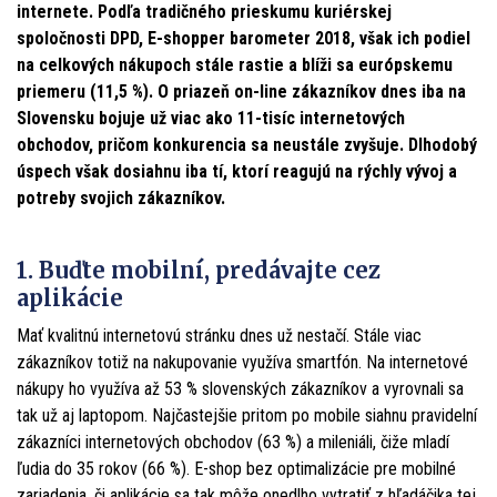
internete. Podľa tradičného prieskumu kuriérskej
spoločnosti DPD, E-shopper barometer 2018, však ich podiel
na celkových nákupoch stále rastie a blíži sa európskemu
priemeru (11,5 %). O priazeň on-line zákazníkov dnes iba na
Slovensku bojuje už viac ako 11-tisíc internetových
obchodov, pričom konkurencia sa neustále zvyšuje. Dlhodobý
úspech však dosiahnu iba tí, ktorí reagujú na rýchly vývoj a
potreby svojich zákazníkov.
1. Buďte mobilní, predávajte cez
aplikácie
Mať kvalitnú internetovú stránku dnes už nestačí. Stále viac
zákazníkov totiž na nakupovanie využíva smartfón. Na internetové
nákupy ho využíva až 53 % slovenských zákazníkov a vyrovnali sa
tak už aj laptopom. Najčastejšie pritom po mobile siahnu pravidelní
zákazníci internetových obchodov (63 %) a mileniáli, čiže mladí
ľudia do 35 rokov (66 %). E-shop bez optimalizácie pre mobilné
zariadenia, či aplikácie sa tak môže onedlho vytratiť z hľadáčika tej