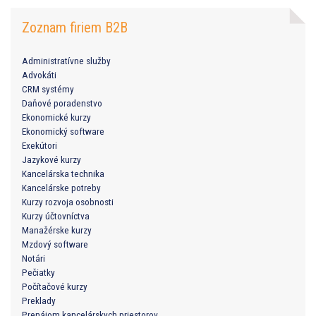
Zoznam firiem B2B
Administratívne služby
Advokáti
CRM systémy
Daňové poradenstvo
Ekonomické kurzy
Ekonomický software
Exekútori
Jazykové kurzy
Kancelárska technika
Kancelárske potreby
Kurzy rozvoja osobnosti
Kurzy účtovníctva
Manažérske kurzy
Mzdový software
Notári
Pečiatky
Počítačové kurzy
Preklady
Prenájom kancelárskych priestorov