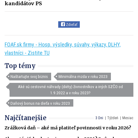
kandidátov PS
Zdieľať
FOAF.sk firmy - Hosp. výsledky, súvahy, výkazy, DLHY,
vlastníci - Zistite TU
Top témy
Naštartujte svoj biznis
Minimálna mzda v roku 2023
Aké sú cestovné náhrady (diéty) živnostníkov a iných SZČO od
1.9.2022 a v roku 2023?
Daňový bonus na dieťa v roku 2023
Najčítanejšie
3 Dni
Týždeň
Mesiac
Zrážková daň – aké má platiteľ povinnosti v roku 2026?