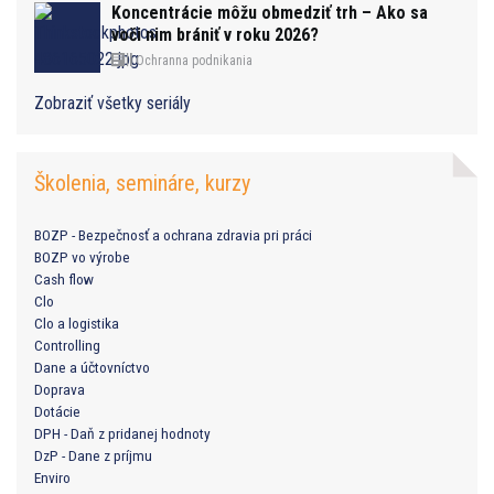
Koncentrácie môžu obmedziť trh – Ako sa
voči nim brániť v roku 2026?
Ochranna podnikania
Zobraziť všetky seriály
Školenia, semináre, kurzy
BOZP - Bezpečnosť a ochrana zdravia pri práci
BOZP vo výrobe
Cash flow
Clo
Clo a logistika
Controlling
Dane a účtovníctvo
Doprava
Dotácie
DPH - Daň z pridanej hodnoty
DzP - Dane z príjmu
Enviro