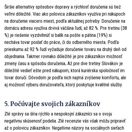
Širšie alternatívy spôsobov dopravy a rýchlosť doručenia sú tiež
veľmi dôležité. Viac ako polovica zákazníkov využíva pri nákupoch
na doručenie viacero miest, podľa aktuálnej potreby. Doručenie na
domácu adresu využíva drvivá väčšina ľudí, až 82 %. Pre tretinu (38
%) je riešenie vyzdvihnúť si balík na pošte a pätina (19%) si
necháva tovar poslať do práce, či do odberného miesta. Podľa
prieskumu až 92 % ľudí vyžaduje doručenie tovaru na druhý deň od
objednania. Takmer rovnako dôležité je pre zákazníkov možnosť
zmeny času a spôsobu doručenia
.
Až pre dve tretiny Slovákov je
dôležité vedieť ešte pred nákupom, ktorá kuriérska spoločnosť im
tovar doručí. Dôvodom je podľa nich najmä zvýšenie komfortu, ale
aj možnosť výberu doručovateľa, ktorý poskytuje kvalitné služby.
5. Počúvajte svojich zákazníkov
Zlé správy sa šíria rýchlo a nespokojní zákazníci sa o svoju
negatívnu skúsenosť podelia. Zlé recenzie vás však môžu pripraviť
až o polovicu zákazníkov. Negatívne názory na sociálnych sieťach