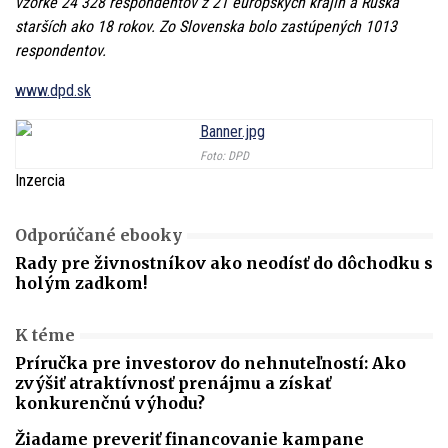
vzorke 24 328 respondentov z 21 európskych krajín a Ruska
starších ako 18 rokov. Zo Slovenska bolo zastúpených 1013
respondentov.
www.dpd.sk
Foto: DPD
Inzercia
Odporúčané ebooky
Rady pre živnostníkov ako neodísť do dôchodku s
holým zadkom!
K téme
Príručka pre investorov do nehnuteľností: Ako
zvýšiť atraktívnosť prenájmu a získať
konkurenčnú výhodu?
Žiadame preveriť financovanie kampane