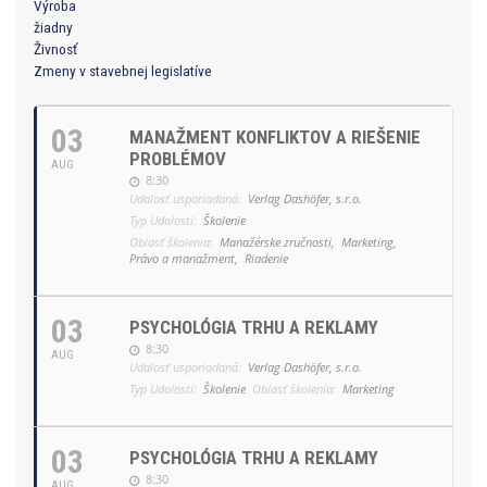
Výroba
žiadny
Živnosť
Zmeny v stavebnej legislatíve
03
MANAŽMENT KONFLIKTOV A RIEŠENIE
PROBLÉMOV
AUG
8:30
Udalosť usporiadaná:
Verlag Dashöfer, s.r.o.
Typ Udalosti:
Školenie
Oblasť školenia:
Manažérske zručnosti,
Marketing,
Právo a manažment,
Riadenie
03
PSYCHOLÓGIA TRHU A REKLAMY
8:30
AUG
Udalosť usporiadaná:
Verlag Dashöfer, s.r.o.
Typ Udalosti:
Školenie
Oblasť školenia:
Marketing
03
PSYCHOLÓGIA TRHU A REKLAMY
8:30
AUG