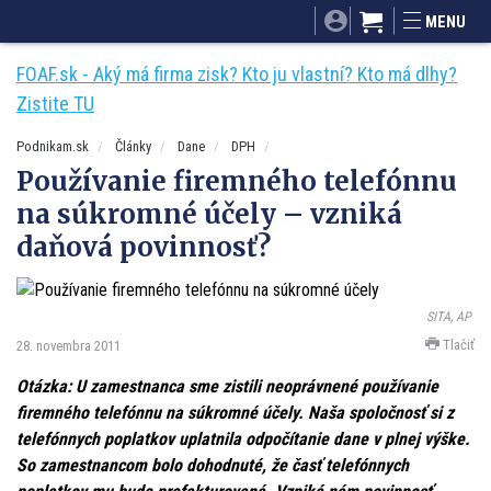
SITA.sk
Podnikam.sk
Mnamky-recepty.sk
MENU
Dobré rady a nápady
ByvanieHrou.sk
FOAF.sk - Aký má firma zisk? Kto ju vlastní? Kto má dlhy?
Zistite TU
Podnikam.sk
Články
Dane
DPH
Používanie firemného telefónnu
na súkromné účely – vzniká
daňová povinnosť?
SITA, AP
Tlačiť
28. novembra 2011
Otázka: U zamestnanca sme zistili neoprávnené používanie
firemného telefónnu na súkromné účely. Naša spoločnosť si z
telefónnych poplatkov uplatnila odpočítanie dane v plnej výške.
So zamestnancom bolo dohodnuté, že časť telefónnych