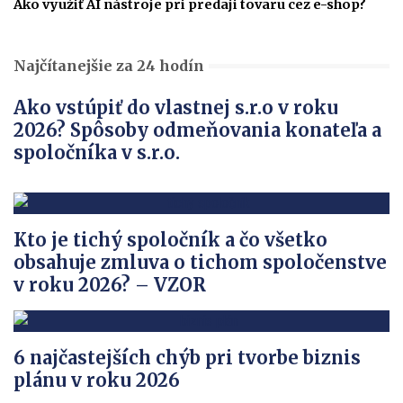
Ako využiť AI nástroje pri predaji tovaru cez e-shop?
Najčítanejšie za 24 hodín
Ako vstúpiť do vlastnej s.r.o v roku
2026? Spôsoby odmeňovania konateľa a
spoločníka v s.r.o.
Kto je tichý spoločník a čo všetko
obsahuje zmluva o tichom spoločenstve
v roku 2026? – VZOR
6 najčastejších chýb pri tvorbe biznis
plánu v roku 2026