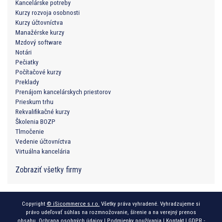
Kancelárske potreby
Kurzy rozvoja osobnosti
Kurzy účtovníctva
Manažérske kurzy
Mzdový software
Notári
Pečiatky
Počítačové kurzy
Preklady
Prenájom kancelárskych priestorov
Prieskum trhu
Rekvalifikačné kurzy
Školenia BOZP
Tlmočenie
Vedenie účtovníctva
Virtuálna kancelária
Zobraziť všetky firmy
Copyright
© iSicommerce s.r.o.
Všetky práva vyhradené. Vyhradzujeme si
právo udeľovať súhlas na rozmnožovanie, šírenie a na verejný prenos
obsahu.
Ochrana osobných údajov
|
Podmienky používania
|
Kontakt
|
GDPR -