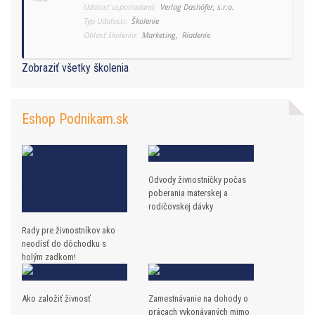
Udalosť usporiadaná:
Verlag Dashöfer, s.r.o.
Typ Udalosti:
Školenie
Oblasť školenia:
Marketing,
Riadenie
Zobraziť všetky školenia
Eshop Podnikam.sk
Odvody živnostníčky počas
poberania materskej a
rodičovskej dávky
Rady pre živnostníkov ako
neodísť do dôchodku s
holým zadkom!
Ako založiť živnosť
Zamestnávanie na dohody o
prácach vykonávaných mimo