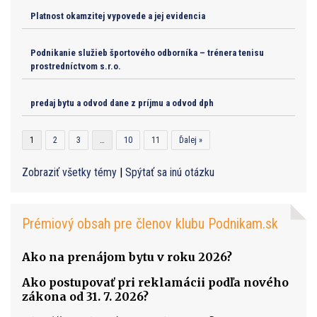
Platnost okamzitej vypovede a jej evidencia
Podnikanie služieb športového odborníka – trénera tenisu
prostredníctvom s.r.o.
predaj bytu a odvod dane z príjmu a odvod dph
1
2
3
…
10
11
Ďalej »
Zobraziť všetky témy
|
Spýtať sa inú otázku
Prémiový obsah pre členov klubu Podnikam.sk
Ako na prenájom bytu v roku 2026?
Ako postupovať pri reklamácii podľa nového
zákona od 31. 7. 2026?