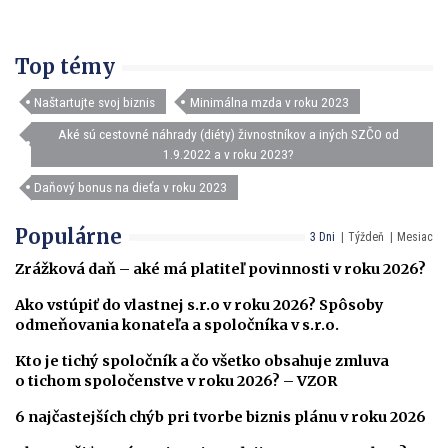
Top témy
Naštartujte svoj biznis
Minimálna mzda v roku 2023
Aké sú cestovné náhrady (diéty) živnostníkov a iných SZČO od
1.9.2022 a v roku 2023?
Daňový bonus na dieťa v roku 2023
Populárne
3 Dni
Týždeň
Mesiac
Zrážková daň – aké má platiteľ povinnosti v roku 2026?
Ako vstúpiť do vlastnej s.r.o v roku 2026? Spôsoby
odmeňovania konateľa a spoločníka v s.r.o.
Kto je tichý spoločník a čo všetko obsahuje zmluva
o tichom spoločenstve v roku 2026? – VZOR
6 najčastejších chýb pri tvorbe biznis plánu v roku 2026