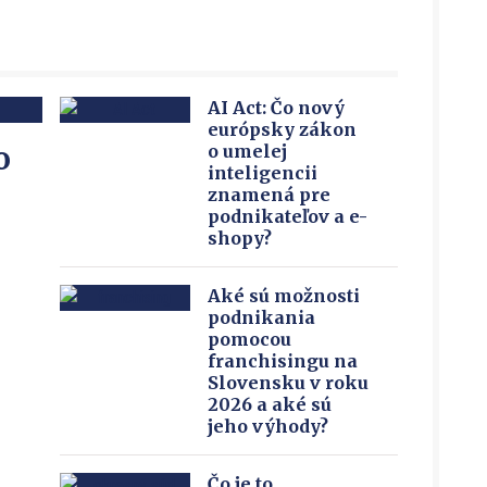
AI Act: Čo nový
európsky zákon
o
o umelej
inteligencii
znamená pre
podnikateľov a e-
shopy?
Aké sú možnosti
podnikania
pomocou
franchisingu na
Slovensku v roku
2026 a aké sú
jeho výhody?
Čo je to