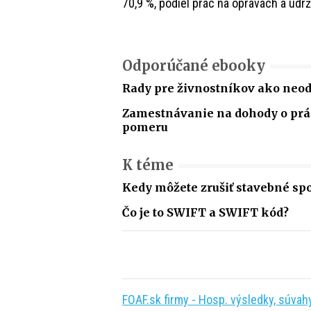
70,9 %, podiel prác na opravách a údr
Odporúčané ebooky
Rady pre živnostníkov ako neo
Zamestnávanie na dohody o p
pomeru
K téme
Kedy môžete zrušiť stavebné spo
Čo je to SWIFT a SWIFT kód?
FOAF.sk firmy - Hosp. výsledky, súvahy,