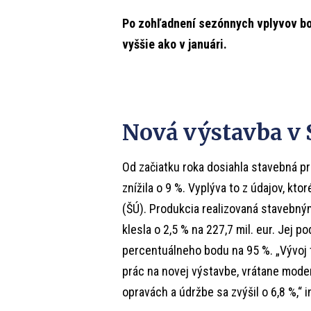
Po zohľadnení sezónnych vplyvov bol
vyššie ako v januári.
Nová výstavba v 
Od začiatku roka dosiahla stavebná p
znížila o 9 %. Vyplýva to z údajov, kto
(ŠÚ). Produkcia realizovaná stavebný
klesla o 2,5 % na 227,7 mil. eur. Jej p
percentuálneho bodu na 95 %. „Vývoj
prác na novej výstavbe, vrátane moder
opravách a údržbe sa zvýšil o 6,8 %,“ i