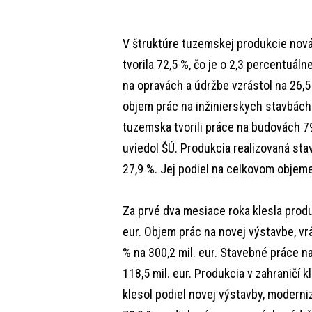
V štruktúre tuzemskej produkcie nová 
tvorila 72,5 %, čo je o 2,3 percentuál
na opravách a údržbe vzrástol na 26,5
objem prác na inžinierskych stavbách 
tuzemska tvorili práce na budovách 79,
uviedol ŠÚ. Produkcia realizovaná sta
27,9 %. Jej podiel na celkovom objeme
Za prvé dva mesiace roka klesla produ
eur. Objem prác na novej výstavbe, vrá
% na 300,2 mil. eur. Stavebné práce na
118,5 mil. eur. Produkcia v zahraničí 
klesol podiel novej výstavby, moderni