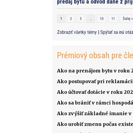
predaj bytu a odvod dane z prí
1
2
3
…
10
11
Ďalej »
Zobraziť všetky témy
|
Spýtať sa inú otá
Prémiový obsah pre čl
Ako na prenájom bytu v roku 
Ako postupovať pri reklamácii
Ako účtovať dotácie v roku 202
Ako sa brániť v rámci hospodá
Ako zvýšiť základné imanie v s
Ako urobiť zmenu počas existenc