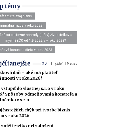
p témy
aštartujte svoj biznis
inimálna mzda v roku 2023
Aké sú cestovné náhrady (diéty) živnostníkov a
iných SZČO od 1.9.2022 a v roku 2023?
aňový bonus na dieťa v roku 2023
jčítanejšie
3 Dni
Týždeň
Mesiac
žková daň – aké má platiteľ
innosti v roku 2026?
 vstúpiť do vlastnej s.r.o v roku
6? Spôsoby odmeňovania konateľa a
ločníka v s.r.o.
ajčastejších chýb pri tvorbe biznis
nu v roku 2026
 znížiť riziko pri založení