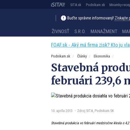
SITA.sk
Podnikam.sk
Mnamky-recep
Buďte správne informovaný!
Získajte
ŽIVNOSŤ
S.R.O.
MANAŽMENT
MA
FOAF.sk - Aký má firma zisk? Kto ju vl
Podnikam.sk
Články
Ekonomika
Stavebná produ
februári 239,6 m
10. apríla 2013
Zdroj SITA, Podnikam.SK
Stavebná produkcia vo februári medziročne klesla o 4,2 