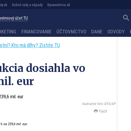
ty.sk
Dobré rady a nápady
ByvanieHrou.sk
 prémiový účet TU
RKETING
FINANCOVANIE
ÚČTOVNÍCTVO
DANE
ODVODY
astní? Kto má dlhy? Zistite TU
kcia dosiahla vo
il. eur
Ilustračné foto SITA/AP
Tlačiť
% na 239,6 mil. eur.