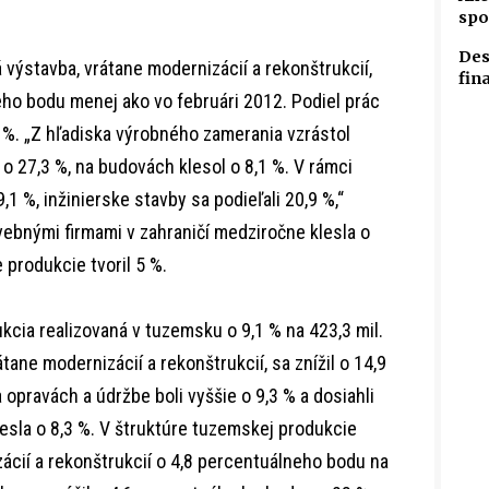
spo
Des
výstavba, vrátane modernizácií a rekonštrukcií,
fin
neho bodu menej ako vo februári 2012. Podiel prác
 %. „Z hľadiska výrobného zamerania vzrástol
o 27,3 %, na budovách klesol o 8,1 %. V rámci
1 %, inžinierske stavby sa podieľali 20,9 %,“
vebnými firmami v zahraničí medziročne klesla o
 produkcie tvoril 5 %.
kcia realizovaná v tuzemsku o 9,1 % na 423,3 mil.
tane modernizácií a rekonštrukcií, sa znížil o 14,9
 opravách a údržbe boli vyššie o 9,3 % a dosiahli
klesla o 8,3 %. V štruktúre tuzemskej produkcie
zácií a rekonštrukcií o 4,8 percentuálneho bodu na