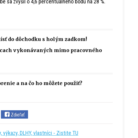
žbe sa zvýšil o 4,6 percentuálneho bodu na 28 %.
dísť do dôchodku s holým zadkom!
rácach vykonávaných mimo pracovného
renie a na čo ho môžete použiť?
Zdieľať
 výkazy, DLHY, vlastníci - Zistite TU