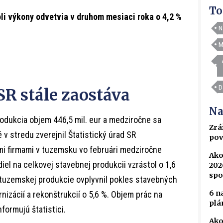
To
i výkony odvetvia v druhom mesiaci roka o 4,2 %
N
M
D
SR stále zaostáva
Na
rodukcia objem 446,5 mil. eur a medziročne sa
Zrá
ré v stredu zverejnil Štatistický úrad SR
pov
mi firmami v tuzemsku vo februári medziročne
Ako
odiel na celkovej stavebnej produkcii vzrástol o 1,6
202
spo
 tuzemskej produkcie ovplyvnil pokles stavebných
6 n
nizácií a rekonštrukcií o 5,6 %. Objem prác na
plá
nformujú štatistici.
Ako