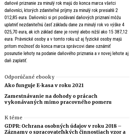
daňové priznanie za minulý rok majú do konca marca všetci
daňovníci, ktorých zdaniteľné príjmy za minulý rok presiahli 2
012,85 eura. Daňovníci si pri podávaní daňových priznaní môžu
uplatniť nezdaniteľnú časť základu dane za minulý rok vo výške 4
025,70 eura, ak ich základ dane je rovný alebo nižší ako 15 387,12
eura. Právnické osoby a v tomto roku už aj fyzické osoby majú
pritom možnosť do konca marca správcovi dane oznámiť
posunutie lehoty na podanie daňového priznania a v novej lehote aj
daň zaplatiť.
Odporúčané ebooky
Ako funguje E-kasa v roku 2021
Zamestnávanie na dohody o prácach
vykonávaných mimo pracovného pomeru
K téme
GDPR: Ochrana osobných údajov v roku 2018 –
Záznamy o spracovateľských činnostiach vzor a