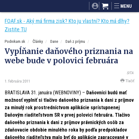
SITA.sk
Podnikam.sk
Mnamky-recepty.sk
MENU
Dobré rady a nápady
ByvanieHrou.sk
FOAF.sk - Aký má firma zisk? Kto ju vlastní? Kto má dlhy?
Zistite TU
Podnikam.sk
Články
Dane
Daň z príjmu
Vypĺňanie daňového priznania na
webe bude v polovici februára
SITA
Tlačiť
1. februára 2011
BRATISLAVA 31. januára (WEBNOVINY) –
Daňovníci budú mať
možnosť vyplniť si tlačivo daňového priznania k dani z príjmov
za minulý rok prostredníctvom aplikácie sprístupnenej
Daňovým riaditeľstvom SR v prvej polovici februára. Tlačivo
daňového priznania k dani z príjmov právnických osôb za
zdaňovacie obdobie minulého roka by podľa predpokladov
daňového riaditeľstva malo byť do aplikácie zapracované v