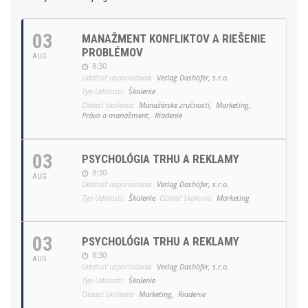
03
MANAŽMENT KONFLIKTOV A RIEŠENIE
PROBLÉMOV
AUG
8:30
Udalosť usporiadaná:
Verlag Dashöfer, s.r.o.
Typ Udalosti:
Školenie
Oblasť školenia:
Manažérske zručnosti,
Marketing,
Právo a manažment,
Riadenie
03
PSYCHOLÓGIA TRHU A REKLAMY
8:30
AUG
Udalosť usporiadaná:
Verlag Dashöfer, s.r.o.
Typ Udalosti:
Školenie
Oblasť školenia:
Marketing
03
PSYCHOLÓGIA TRHU A REKLAMY
8:30
AUG
Udalosť usporiadaná:
Verlag Dashöfer, s.r.o.
Typ Udalosti:
Školenie
Oblasť školenia:
Marketing,
Riadenie