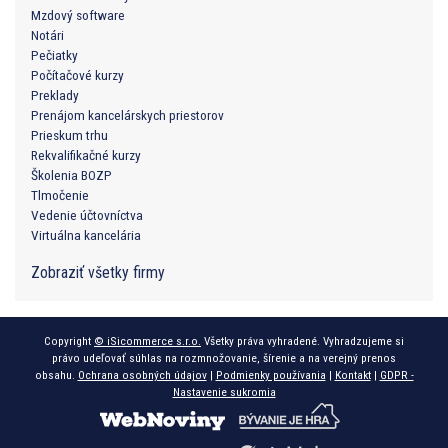
Mzdový software
Notári
Pečiatky
Počítačové kurzy
Preklady
Prenájom kancelárskych priestorov
Prieskum trhu
Rekvalifikačné kurzy
Školenia BOZP
Tlmočenie
Vedenie účtovníctva
Virtuálna kancelária
Zobraziť všetky firmy
Copyright
© iSicommerce s.r.o.
Všetky práva vyhradené. Vyhradzujeme si
právo udeľovať súhlas na rozmnožovanie, šírenie a na verejný prenos
obsahu.
Ochrana osobných údajov
|
Podmienky používania
|
Kontakt
|
GDPR -
Nastavenie sukromia