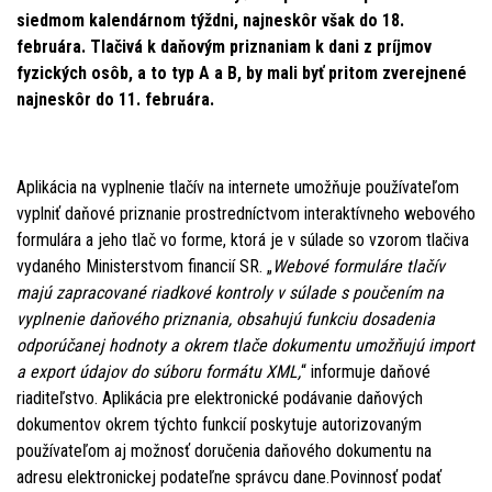
siedmom kalendárnom týždni, najneskôr však do 18.
februára. Tlačivá k daňovým priznaniam k dani z príjmov
fyzických osôb, a to typ A a B, by mali byť pritom zverejnené
najneskôr do 11. februára.
Aplikácia na vyplnenie tlačív na internete umožňuje používateľom
vyplniť daňové priznanie prostredníctvom interaktívneho webového
formulára a jeho tlač vo forme, ktorá je v súlade so vzorom tlačiva
vydaného Ministerstvom financií SR. „
Webové formuláre tlačív
majú zapracované riadkové kontroly v súlade s poučením na
vyplnenie daňového priznania, obsahujú funkciu dosadenia
odporúčanej hodnoty a okrem tlače dokumentu umožňujú import
a export údajov do súboru formátu XML,
“ informuje daňové
riaditeľstvo. Aplikácia pre elektronické podávanie daňových
dokumentov okrem týchto funkcií poskytuje autorizovaným
používateľom aj možnosť doručenia daňového dokumentu na
adresu elektronickej podateľne správcu dane.Povinnosť podať