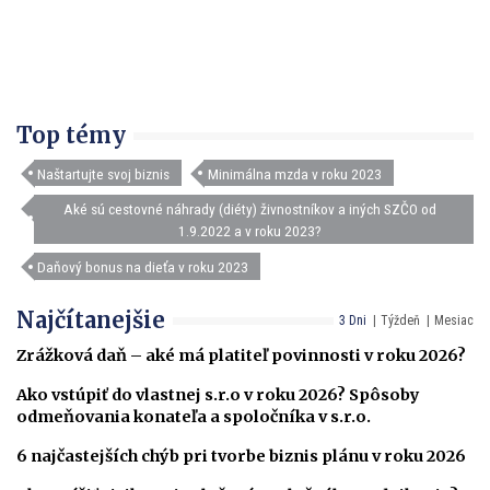
Top témy
Naštartujte svoj biznis
Minimálna mzda v roku 2023
Aké sú cestovné náhrady (diéty) živnostníkov a iných SZČO od
1.9.2022 a v roku 2023?
Daňový bonus na dieťa v roku 2023
Najčítanejšie
3 Dni
Týždeň
Mesiac
Zrážková daň – aké má platiteľ povinnosti v roku 2026?
Ako vstúpiť do vlastnej s.r.o v roku 2026? Spôsoby
odmeňovania konateľa a spoločníka v s.r.o.
6 najčastejších chýb pri tvorbe biznis plánu v roku 2026