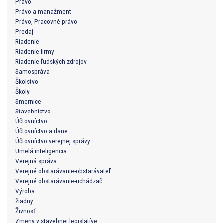
Právo
Právo a manažment
Právo, Pracovné právo
Predaj
Riadenie
Riadenie firmy
Riadenie ľudských zdrojov
Samospráva
Školstvo
Školy
Smernice
Stavebníctvo
Účtovníctvo
Účtovníctvo a dane
Účtovníctvo verejnej správy
Umelá inteligencia
Verejná správa
Verejné obstarávanie-obstarávateľ
Verejné obstarávanie-uchádzač
Výroba
žiadny
Živnosť
Zmeny v stavebnej legislatíve