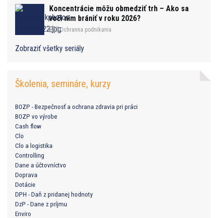
Koncentrácie môžu obmedziť trh – Ako sa
voči nim brániť v roku 2026?
Ochranna podnikania
Zobraziť všetky seriály
Školenia, semináre, kurzy
BOZP - Bezpečnosť a ochrana zdravia pri práci
BOZP vo výrobe
Cash flow
Clo
Clo a logistika
Controlling
Dane a účtovníctvo
Doprava
Dotácie
DPH - Daň z pridanej hodnoty
DzP - Dane z príjmu
Enviro