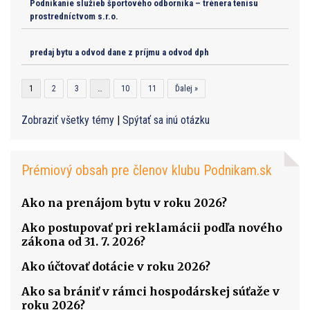
Podnikanie služieb športového odborníka – trénera tenisu
prostredníctvom s.r.o.
predaj bytu a odvod dane z príjmu a odvod dph
1
2
3
…
10
11
Ďalej »
Zobraziť všetky témy
|
Spýtať sa inú otázku
Prémiový obsah pre členov klubu Podnikam.sk
Ako na prenájom bytu v roku 2026?
Ako postupovať pri reklamácii podľa nového
zákona od 31. 7. 2026?
Ako účtovať dotácie v roku 2026?
Ako sa brániť v rámci hospodárskej súťaže v
roku 2026?