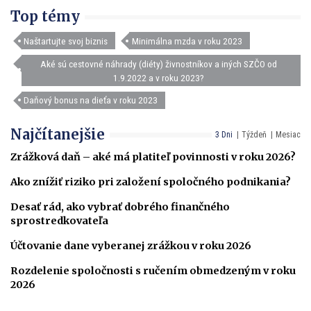
Top témy
Naštartujte svoj biznis
Minimálna mzda v roku 2023
Aké sú cestovné náhrady (diéty) živnostníkov a iných SZČO od
1.9.2022 a v roku 2023?
Daňový bonus na dieťa v roku 2023
Najčítanejšie
3 Dni
Týždeň
Mesiac
Zrážková daň – aké má platiteľ povinnosti v roku 2026?
Ako znížiť riziko pri založení spoločného podnikania?
Desať rád, ako vybrať dobrého finančného
sprostredkovateľa
Účtovanie dane vyberanej zrážkou v roku 2026
Rozdelenie spoločnosti s ručením obmedzeným v roku
2026