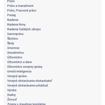
Právo
Právo a manažment
Právo, Pracovné právo
Predaj
Riadenie
Riadenie firmy
Riadenie ľudských zdrojov
Samospráva
Školstvo
Školy
Smernice
Stavebníctvo
Účtovníctvo
Účtovníctvo a dane
Účtovníctvo verejnej správy
Umelá inteligencia
Verejná správa
Verejné obstarávanie-obstarávateľ
Verejné obstarávanie-uchádzač
Výroba
žiadny
Živnosť
Zmeny v stavebnej legislatíve