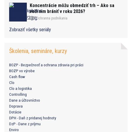
Koncentrácie môžu obmedziť trh – Ako sa
voči nim brániť v roku 2026?
Ochranna podnikania
Zobraziť všetky seriály
Školenia, semináre, kurzy
BOZP - Bezpečnosť a ochrana zdravia pri práci
BOZP vo výrobe
Cash flow
Clo
Clo a logistika
Controlling
Dane a účtovníctvo
Doprava
Dotácie
DPH - Daň z pridanej hodnoty
DzP - Dane z príjmu
Enviro