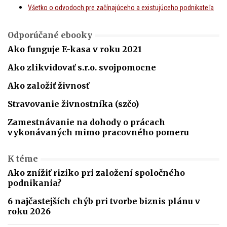
Všetko o odvodoch pre začínajúceho a existujúceho podnikateľa
Odporúčané ebooky
Ako funguje E-kasa v roku 2021
Ako zlikvidovať s.r.o. svojpomocne
Ako založiť živnosť
Stravovanie živnostníka (szčo)
Zamestnávanie na dohody o prácach
vykonávaných mimo pracovného pomeru
K téme
Ako znížiť riziko pri založení spoločného
podnikania?
6 najčastejších chýb pri tvorbe biznis plánu v
roku 2026