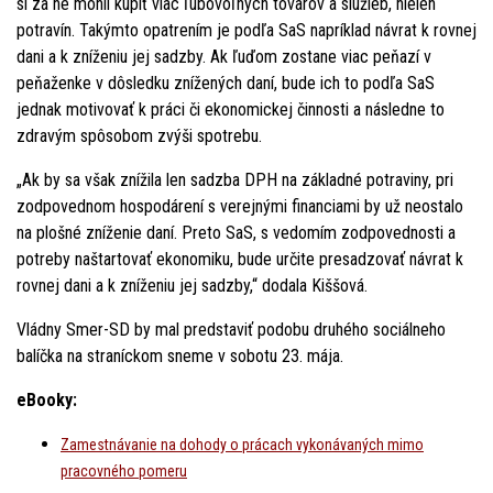
si za ne mohli kúpiť viac ľubovoľných tovarov a služieb, nielen
potravín. Takýmto opatrením je podľa SaS napríklad návrat k rovnej
dani a k zníženiu jej sadzby. Ak ľuďom zostane viac peňazí v
peňaženke v dôsledku znížených daní, bude ich to podľa SaS
jednak motivovať k práci či ekonomickej činnosti a následne to
zdravým spôsobom zvýši spotrebu.
„Ak by sa však znížila len sadzba DPH na základné potraviny, pri
zodpovednom hospodárení s verejnými financiami by už neostalo
na plošné zníženie daní. Preto SaS, s vedomím zodpovednosti a
potreby naštartovať ekonomiku, bude určite presadzovať návrat k
rovnej dani a k zníženiu jej sadzby,“ dodala Kiššová.
Vládny Smer-SD by mal predstaviť podobu druhého sociálneho
balíčka na straníckom sneme v sobotu 23. mája.
eBooky:
Zamestnávanie na dohody o prácach vykonávaných mimo
pracovného pomeru