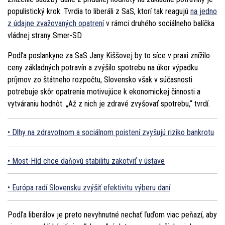
populistický krok. Tvrdia to liberáli z SaS, ktorí tak reagujú
na jedno
z údajne zvažovaných opatrení
v rámci druhého sociálneho balíčka
vládnej strany Smer-SD.
Podľa poslankyne za SaS Jany Kiššovej by to síce v praxi znížilo
ceny základných potravín a zvýšilo spotrebu na úkor výpadku
príjmov zo štátneho rozpočtu, Slovensko však v súčasnosti
potrebuje skôr opatrenia motivujúce k ekonomickej činnosti a
vytváraniu hodnôt. „Až z nich je zdravé zvyšovať spotrebu,“ tvrdí.
Dlhy na zdravotnom a sociálnom poistení zvyšujú riziko bankrotu
Most-Híd chce daňovú stabilitu zakotviť v ústave
Európa radí Slovensku zvýšiť efektivitu výberu daní
Podľa liberálov je preto nevyhnutné nechať ľuďom viac peňazí, aby