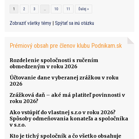
1
2
3
…
10
11
Ďalej »
Zobraziť všetky témy
|
Spýtať sa inú otázku
Prémiový obsah pre členov klubu Podnikam.sk
Rozdelenie spoločnosti s ručením
obmedzeným v roku 2026
Účtovanie dane vyberanej zrážkou v roku
2026
Zrážková daň – aké má platiteľ povinnosti v
roku 2026?
Ako vstúpiť do vlastnej s.r.o v roku 2026?
Spôsoby odmeňovania konateľa a spoločníka
v s.r.o.
Kto je tichý spoločník a čo všetko obsahuje