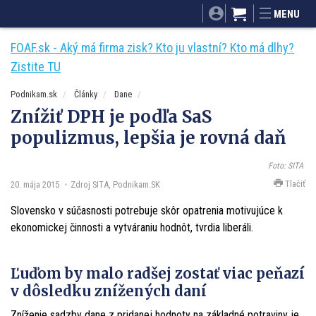
SITA.sk
Podnikam.sk
Mnamky-recepty.sk
MENU
Dobré rady a nápady
ByvanieHrou.sk
FOAF.sk - Aký má firma zisk? Kto ju vlastní? Kto má dlhy?
Zistite TU
Podnikam.sk
Články
Dane
Znížiť DPH je podľa SaS
populizmus, lepšia je rovná daň
Foto: SITA
Tlačiť
20. mája 2015
Zdroj SITA, Podnikam.SK
Slovensko v súčasnosti potrebuje skôr opatrenia motivujúce k
ekonomickej činnosti a vytváraniu hodnôt, tvrdia liberáli.
Ľuďom by malo radšej zostať viac peňazí
v dôsledku znížených daní
Zníženie sadzby dane z pridanej hodnoty na základné potraviny je