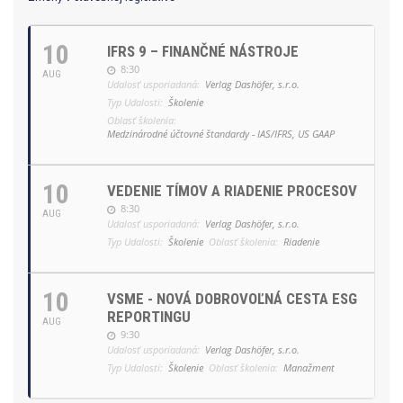
10
IFRS 9 – FINANČNÉ NÁSTROJE
8:30
AUG
Udalosť usporiadaná:
Verlag Dashöfer, s.r.o.
Typ Udalosti:
Školenie
Oblasť školenia:
Medzinárodné účtovné štandardy - IAS/IFRS, US GAAP
10
VEDENIE TÍMOV A RIADENIE PROCESOV
8:30
AUG
Udalosť usporiadaná:
Verlag Dashöfer, s.r.o.
Typ Udalosti:
Školenie
Oblasť školenia:
Riadenie
10
VSME - NOVÁ DOBROVOĽNÁ CESTA ESG
REPORTINGU
AUG
9:30
Udalosť usporiadaná:
Verlag Dashöfer, s.r.o.
Typ Udalosti:
Školenie
Oblasť školenia:
Manažment