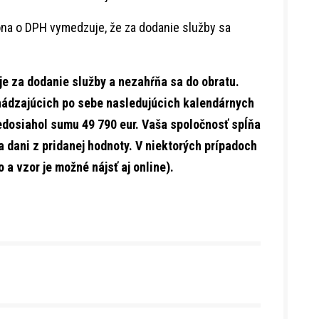
ona o DPH vymedzuje, že za dodanie služby sa
e za dodanie služby a nezahŕňa sa do obratu.
hádzajúcich po sebe nasledujúcich kalendárnych
edosiahol sumu 49 790 eur. Vaša spoločnosť spĺňa
 dani z pridanej hodnoty. V niektorých prípadoch
o a vzor je možné nájsť aj online).