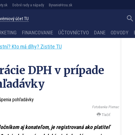
ty.sk
Dobré rady a nápady
ByvanieHrou.sk
 prémiový účet TU
RKETING
FINANCOVANIE
ÚČTOVNÍCTVO
DANE
ODVODY
astní? Kto má dlhy? Zistite TU
trácie DPH v prípade
hľadávky
Fotobanka Pixmac
Tlačiť
očníkom aj konateľom, je registrovaná ako platiteľ