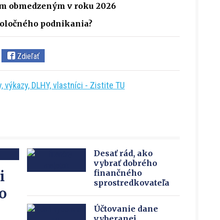
ním obmedzeným v roku 2026
spoločného podnikania?
Zdieľať
 výkazy, DLHY, vlastníci - Zistite TU
Desať rád, ako
vybrať dobrého
i
finančného
sprostredkovateľa
o
Účtovanie dane
vyberanej