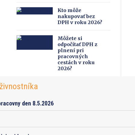
Kto môže
nakupovať bez
DPH v roku 2026?
Môžete si
odpočítať DPH z
plnení pri
pracovných
cestách v roku
2026?
živnostníka
pracovny den 8.5.2026