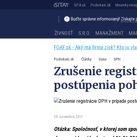
SITA.sk
Podnikam.sk
Mnamky-recep
Buďte správne informovaný!
Získajte
ŽIVNOSŤ
S.R.O.
MANAŽMENT
MA
FOAF.sk - Aký má firma zisk? Kto ju vl
Podnikam.sk
Články
Dane
DPH
Zrušenie regis
postúpenia po
29. novembra 2011
Otázka: Spoločnosť, v ktorej som spol