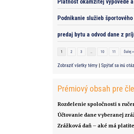
Platnost okamzitej vypovede a 
Podnikanie služieb športového 
predaj bytu a odvod dane z prí
1
2
3
…
10
11
Ďalej »
Zobraziť všetky témy
|
Spýtať sa inú otá
Prémiový obsah pre čl
Rozdelenie spoločnosti s ru
Účtovanie dane vyberanej zrá
Zrážková daň – aké má platite