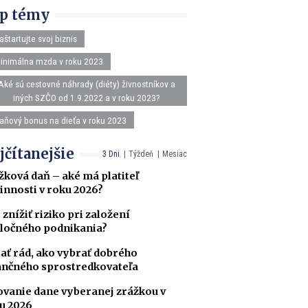
p témy
aštartujte svoj biznis
inimálna mzda v roku 2023
Aké sú cestovné náhrady (diéty) živnostníkov a
iných SZČO od 1.9.2022 a v roku 2023?
aňový bonus na dieťa v roku 2023
jčítanejšie
3 Dni
Týždeň
Mesiac
žková daň – aké má platiteľ
innosti v roku 2026?
 znížiť riziko pri založení
ločného podnikania?
ať rád, ako vybrať dobrého
ančného sprostredkovateľa
ovanie dane vyberanej zrážkou v
u 2026