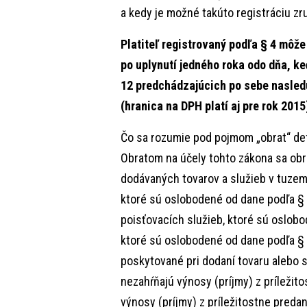
a kedy je možné takúto registráciu zru
Platiteľ registrovaný podľa § 4 môže
po uplynutí jedného roka odo dňa, ke
12 predchádzajúcich po sebe nasled
(hranica na DPH platí aj pre rok 2015
Čo sa rozumie pod pojmom „obrat“ def
Obratom na účely tohto zákona sa obr
dodávaných tovarov a služieb v tuzem
ktoré sú oslobodené od dane podľa § 2
poisťovacích služieb, ktoré sú oslobo
ktoré sú oslobodené od dane podľa § 3
poskytované pri dodaní tovaru alebo 
nezahŕňajú výnosy (príjmy) z prílež
výnosy (príjmy) z príležitostne pred