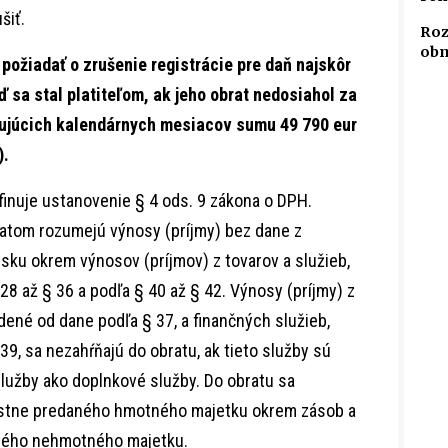
šiť.
Roz
obm
 požiadať o zrušenie registrácie pre daň najskôr
ď sa stal platiteľom, ak jeho obrat nedosiahol za
ujúcich kalendárnych mesiacov sumu 49 790 eur
).
inuje ustanovenie § 4 ods. 9 zákona o DPH.
atom rozumejú výnosy (príjmy) bez dane z
sku okrem výnosov (príjmov) z tovarov a služieb,
8 až § 36 a podľa § 40 až § 42. Výnosy (príjmy) z
dené od dane podľa § 37, a finančných služieb,
9, sa nezahŕňajú do obratu, ak tieto služby sú
služby ako doplnkové služby. Do obratu sa
itostne predaného hmotného majetku okrem zásob a
aného nehmotného majetku.