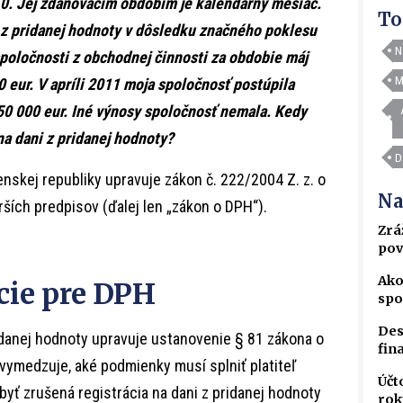
10. Jej zdaňovacím obdobím je kalendárny mesiac.
To
 z pridanej hodnoty v dôsledku značného poklesu
N
spoločnosti z obchodnej činnosti za obdobie máj
M
0 eur. V apríli 2011 moja spoločnosť postúpila
50 000 eur. Iné výnosy spoločnosť nemala. Kedy
na dani z pridanej hodnoty?
D
nskej republiky upravuje zákon č. 222/2004 Z. z. o
Na
rších predpisov (ďalej len „zákon o DPH“).
Zrá
pov
Ako
cie pre DPH
spo
Des
idanej hodnoty upravuje ustanovenie § 81 zákona o
fin
vymedzuje, aké podmienky musí splniť platiteľ
Účt
byť zrušená registrácia na dani z pridanej hodnoty
rok