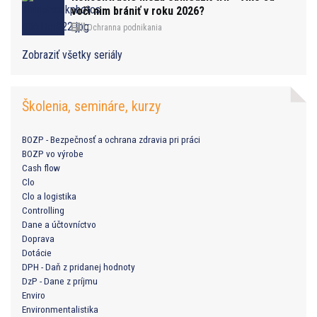
voči nim brániť v roku 2026?
Ochranna podnikania
Zobraziť všetky seriály
Školenia, semináre, kurzy
BOZP - Bezpečnosť a ochrana zdravia pri práci
BOZP vo výrobe
Cash flow
Clo
Clo a logistika
Controlling
Dane a účtovníctvo
Doprava
Dotácie
DPH - Daň z pridanej hodnoty
DzP - Dane z príjmu
Enviro
Environmentalistika