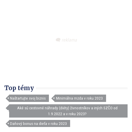
Top témy
Naštartujte svoj biznis
Minimálna mzda v roku 2023
Aké sú cestovné náhrady (diéty) živnostníkov a iných SZČO od
1.9.2022 a v roku 2023?
Daňový bonus na dieťa v roku 2023