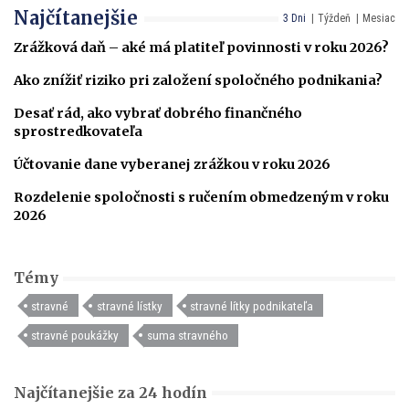
Najčítanejšie
3 Dni
Týždeň
Mesiac
Zrážková daň – aké má platiteľ povinnosti v roku 2026?
Ako znížiť riziko pri založení spoločného podnikania?
Desať rád, ako vybrať dobrého finančného
sprostredkovateľa
Účtovanie dane vyberanej zrážkou v roku 2026
Rozdelenie spoločnosti s ručením obmedzeným v roku
2026
Témy
stravné
stravné lístky
stravné lítky podnikateľa
stravné poukážky
suma stravného
Najčítanejšie za 24 hodín