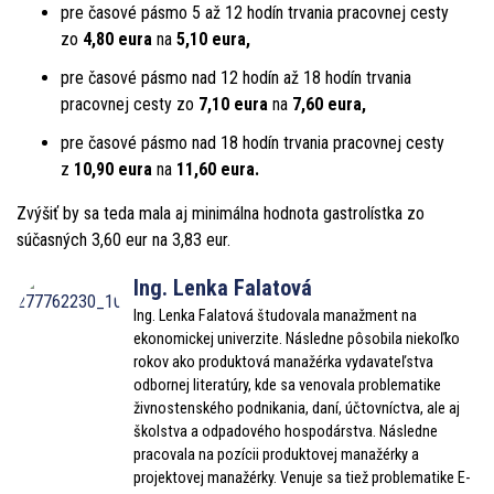
pre časové pásmo 5 až 12 hodín trvania pracovnej cesty
zo
4,80 eura
na
5,10 eura,
pre časové pásmo nad 12 hodín až 18 hodín trvania
pracovnej cesty zo
7,10 eura
na
7,60 eura,
pre časové pásmo nad 18 hodín trvania pracovnej cesty
z
10,90 eura
na
11,60 eura.
Zvýšiť by sa teda mala aj minimálna hodnota gastrolístka zo
súčasných 3,60 eur na 3,83 eur.
Ing. Lenka Falatová
Ing. Lenka Falatová študovala manažment na
ekonomickej univerzite. Následne pôsobila niekoľko
rokov ako produktová manažérka vydavateľstva
odbornej literatúry, kde sa venovala problematike
živnostenského podnikania, daní, účtovníctva, ale aj
školstva a odpadového hospodárstva. Následne
pracovala na pozícii produktovej manažérky a
projektovej manažérky. Venuje sa tiež problematike E-