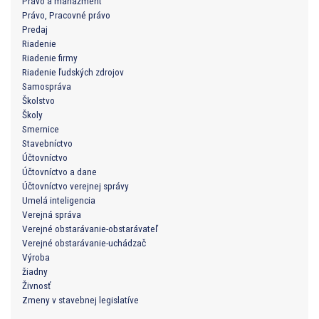
Právo a manažment
Právo, Pracovné právo
Predaj
Riadenie
Riadenie firmy
Riadenie ľudských zdrojov
Samospráva
Školstvo
Školy
Smernice
Stavebníctvo
Účtovníctvo
Účtovníctvo a dane
Účtovníctvo verejnej správy
Umelá inteligencia
Verejná správa
Verejné obstarávanie-obstarávateľ
Verejné obstarávanie-uchádzač
Výroba
žiadny
Živnosť
Zmeny v stavebnej legislatíve