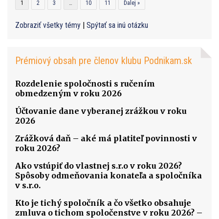
1
2
3
…
10
11
Ďalej »
Zobraziť všetky témy
|
Spýtať sa inú otázku
Prémiový obsah pre členov klubu Podnikam.sk
Rozdelenie spoločnosti s ručením
obmedzeným v roku 2026
Účtovanie dane vyberanej zrážkou v roku
2026
Zrážková daň – aké má platiteľ povinnosti v
roku 2026?
Ako vstúpiť do vlastnej s.r.o v roku 2026?
Spôsoby odmeňovania konateľa a spoločníka
v s.r.o.
Kto je tichý spoločník a čo všetko obsahuje
zmluva o tichom spoločenstve v roku 2026? –