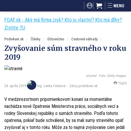
SITA.sk
Podnikam.sk
Mnamky-recepty.sk
MENU
Dobré rady a nápady
ByvanieHrou.sk
FOAF.sk - Aký má firma zisk? Kto ju vlastní? Kto má dlhy?
Zistite TU
Podnikam.sk
Články
Účtovníctvo
Cestovné náhrady
Zvyšovanie súm stravného v roku
2019
stravné
Foto: Getty images
Tlačiť
24. apríla 2019
Zdroj podnikam.sk
Ing. Lenka Falatová
V medzirezortnom pripomienkovom konaní sa momentálne
nachádza nové Opatrenie Ministerstva práce, sociálnych vecí a
rodiny Slovenskej republiky o sumách stravného. Podľa tohoto
opatrenia, pokiaľ bude schválené, by sa mali sumy stravného opäť
zvyšovať aj v tomto roku. Môže za to najmä zvyšovanie cien jedál