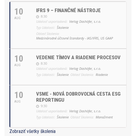
10
IFRS 9 – FINANČNÉ NÁSTROJE
8:30
AUG
Udalosť usporiadaná:
Verlag Dashöfer, s.r.o.
Typ Udalosti:
Školenie
Oblasť školenia:
Medzinárodné účtovné štandardy - IAS/IFRS, US GAAP
10
VEDENIE TÍMOV A RIADENIE PROCESOV
8:30
AUG
Udalosť usporiadaná:
Verlag Dashöfer, s.r.o.
Typ Udalosti:
Školenie
Oblasť školenia:
Riadenie
10
VSME - NOVÁ DOBROVOĽNÁ CESTA ESG
REPORTINGU
AUG
9:30
Udalosť usporiadaná:
Verlag Dashöfer, s.r.o.
Typ Udalosti:
Školenie
Oblasť školenia:
Manažment
Zobraziť všetky školenia