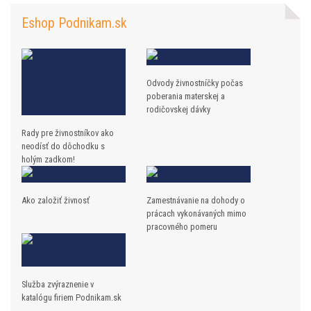
Eshop Podnikam.sk
Odvody živnostníčky počas
poberania materskej a
rodičovskej dávky
Rady pre živnostníkov ako
neodísť do dôchodku s
holým zadkom!
Ako založiť živnosť
Zamestnávanie na dohody o
prácach vykonávaných mimo
pracovného pomeru
Služba zvýraznenie v
katalógu firiem Podnikam.sk