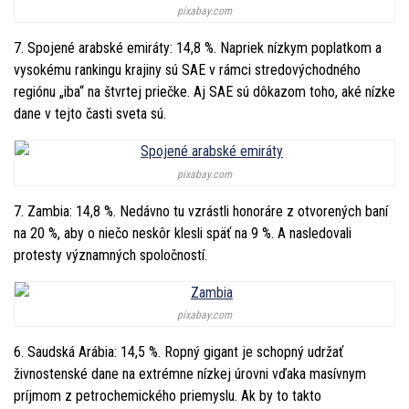
pixabay.com
7. Spojené arabské emiráty: 14,8 %. Napriek nízkym poplatkom a
vysokému rankingu krajiny sú SAE v rámci stredovýchodného
regiónu „iba“ na štvrtej priečke. Aj SAE sú dôkazom toho, aké nízke
dane v tejto časti sveta sú.
pixabay.com
7. Zambia: 14,8 %. Nedávno tu vzrástli honoráre z otvorených baní
na 20 %, aby o niečo neskôr klesli späť na 9 %. A nasledovali
protesty významných spoločností.
pixabay.com
6. Saudská Arábia: 14,5 %. Ropný gigant je schopný udržať
živnostenské dane na extrémne nízkej úrovni vďaka masívnym
príjmom z petrochemického priemyslu. Ak by to takto