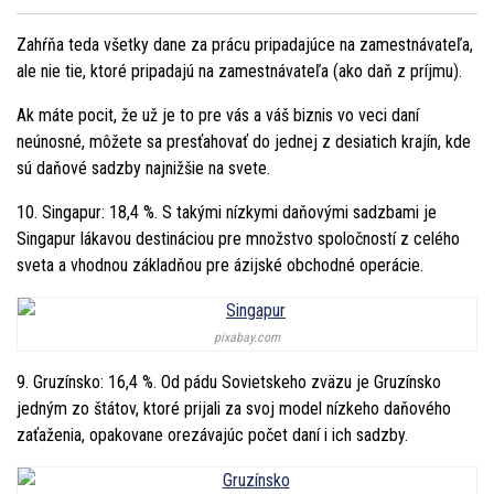
Zahŕňa teda všetky dane za prácu pripadajúce na zamestnávateľa,
ale nie tie, ktoré pripadajú na zamestnávateľa (ako daň z príjmu).
Ak máte pocit, že už je to pre vás a váš biznis vo veci daní
neúnosné, môžete sa presťahovať do jednej z desiatich krajín, kde
sú daňové sadzby najnižšie na svete.
10. Singapur: 18,4 %. S takými nízkymi daňovými sadzbami je
Singapur lákavou destináciou pre množstvo spoločností z celého
sveta a vhodnou základňou pre ázijské obchodné operácie.
pixabay.com
9. Gruzínsko: 16,4 %. Od pádu Sovietskeho zväzu je Gruzínsko
jedným zo štátov, ktoré prijali za svoj model nízkeho daňového
zaťaženia, opakovane orezávajúc počet daní i ich sadzby.