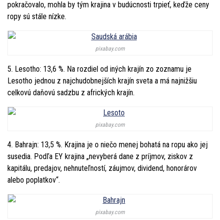
pokračovalo, mohla by tým krajina v budúcnosti trpieť, keďže ceny
ropy sú stále nízke.
pixabay.com
5. Lesotho: 13,6 %. Na rozdiel od iných krajín zo zoznamu je
Lesotho jednou z najchudobnejších krajín sveta a má najnižšiu
celkovú daňovú sadzbu z afrických krajín.
pixabay.com
4. Bahrajn: 13,5 %. Krajina je o niečo menej bohatá na ropu ako jej
susedia. Podľa EY krajina „nevyberá dane z príjmov, ziskov z
kapitálu, predajov, nehnuteľností, záujmov, dividend, honorárov
alebo poplatkov“.
pixabay.com