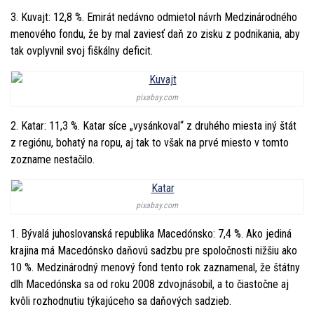
3. Kuvajt: 12,8 %. Emirát nedávno odmietol návrh Medzinárodného
menového fondu, že by mal zaviesť daň zo zisku z podnikania, aby
tak ovplyvnil svoj fiškálny deficit.
pixabay.com
2. Katar: 11,3 %. Katar síce „vysánkoval“ z druhého miesta iný štát
z regiónu, bohatý na ropu, aj tak to však na prvé miesto v tomto
zozname nestačilo.
pixabay.com
1. Bývalá juhoslovanská republika Macedónsko: 7,4 %. Ako jediná
krajina má Macedónsko daňovú sadzbu pre spoločnosti nižšiu ako
10 %. Medzinárodný menový fond tento rok zaznamenal, že štátny
dlh Macedónska sa od roku 2008 zdvojnásobil, a to čiastočne aj
kvôli rozhodnutiu týkajúceho sa daňových sadzieb.