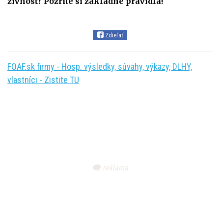
živnosť? Pozrite si základné pravidlá!
Zdieľať
FOAF.sk firmy - Hosp. výsledky, súvahy, výkazy, DLHY,
vlastníci - Zistite TU