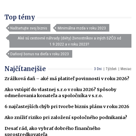
Top témy
Naštartujte svoj biznis
Minimálna mzda v roku 2023
Aké sú cestovné náhrady (diéty) živnostníkov a iných SZČO od
1.9.2022 a v roku 2023?
Daňový bonus na dieťa v roku 2023
Najčítanejšie
3 Dni
Týždeň
Mesiac
Zrážková daň – aké má platiteľ povinnosti v roku 2026?
Ako vstúpiť do vlastnej s.r.o v roku 2026? Spôsoby
odmeňovania konateľa a spoločníka v s.r.o.
6 najčastejších chýb pri tvorbe biznis plánu v roku 2026
Ako znížiť riziko pri založení spoločného podnikania?
Desať rád, ako vybrať dobrého finančného
sprostredkovateľa