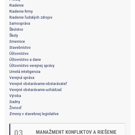
Riadenie
Riadenie firmy
Riadenie ľudských zdrojov
Samospráva
Školstvo
Školy
Smernice
Stavebníctvo
Účtovníctvo
Účtovníctvo a dane
Účtovníctvo verejnej správy
Umelá inteligencia
Verejná správa
Verejné obstarávanie-obstarávateľ
Verejné obstarávanie-uchádzač
Výroba
žiadny
Živnosť
Zmeny v stavebnej legislatíve
03
MANAŽMENT KONFLIKTOV A RIEŠENIE