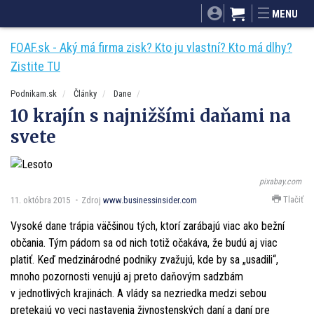
SITA.sk
Podnikam.sk
Mnamky-recepty.sk
MENU
Dobré rady a nápady
ByvanieHrou.sk
FOAF.sk - Aký má firma zisk? Kto ju vlastní? Kto má dlhy?
Zistite TU
Podnikam.sk
Články
Dane
10 krajín s najnižšími daňami na
svete
pixabay.com
Tlačiť
11. októbra 2015
Zdroj
www.businessinsider.com
Vysoké dane trápia väčšinou tých, ktorí zarábajú viac ako bežní
občania. Tým pádom sa od nich totiž očakáva, že budú aj viac
platiť. Keď medzinárodné podniky zvažujú, kde by sa „usadili“,
mnoho pozornosti venujú aj preto daňovým sadzbám
v jednotlivých krajinách. A vlády sa nezriedka medzi sebou
pretekajú vo veci nastavenia živnostenských daní a daní pre