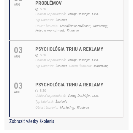
PROBLÉMOV
AUG
8:30
Udalosť usporiadaná:
Verlag Dashöfer, s.r.o.
Typ Udalosti:
Školenie
Oblasť školenia:
Manažérske zručnosti,
Marketing,
Právo a manažment,
Riadenie
03
PSYCHOLÓGIA TRHU A REKLAMY
8:30
AUG
Udalosť usporiadaná:
Verlag Dashöfer, s.r.o.
Typ Udalosti:
Školenie
Oblasť školenia:
Marketing
03
PSYCHOLÓGIA TRHU A REKLAMY
8:30
AUG
Udalosť usporiadaná:
Verlag Dashöfer, s.r.o.
Typ Udalosti:
Školenie
Oblasť školenia:
Marketing,
Riadenie
Zobraziť všetky školenia