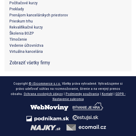
Počítačové kurzy
Preklady
Prenájom kancelárskych priestorov
Prieskum trhu
Rekvalifikačné kurzy
Školenia BOZP
Tlmočenie
Vedenie účtovníctva
Virtuálna kancelária
Zobraziť všetky firmy
Copyright
© iSicommerce s.r.o.
Všetky práva vyhradené. Vyhradzujeme si
právo udeľovať súhlas na rozmnožovanie, šírenie a na verejný prenos
obsahu.
Ochrana osobných údajov
|
Podmienky používania
|
Kontakt
|
GDPR -
Nastavenie sukromia